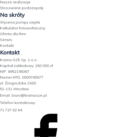
Nasze realizacje
Stosowane podzespoły
Na skróty
Wycena pompy ciepła
Kalkulator fotowoltaiczny
Oferta dla firm
Serwis
Kontakt
Kontakt
Kraina OZE Sp. z o.o.
Kapitał zakładowy: 260 000 zł
NIP: 8952198367
Numer KRS: 0000765577
ul. Żmigrodzka 242D
51-131 Wrocław
Email: biuro@krainaoze.pl
Telefon kontaktowy:
71 727 62 64