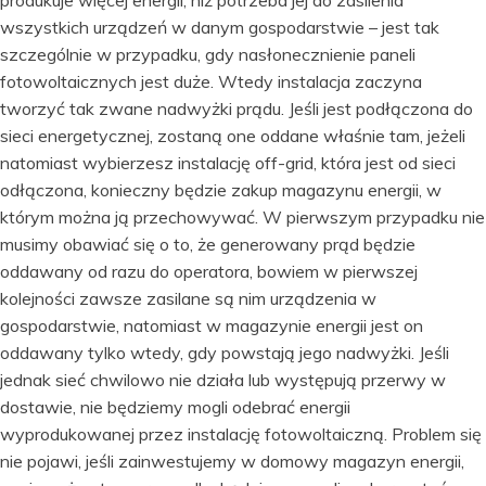
produkuje więcej energii, niż potrzeba jej do zasilenia
wszystkich urządzeń w danym gospodarstwie – jest tak
szczególnie w przypadku, gdy nasłonecznienie paneli
fotowoltaicznych jest duże. Wtedy instalacja zaczyna
tworzyć tak zwane nadwyżki prądu. Jeśli jest podłączona do
sieci energetycznej, zostaną one oddane właśnie tam, jeżeli
natomiast wybierzesz instalację off-grid, która jest od sieci
odłączona, konieczny będzie zakup magazynu energii, w
którym można ją przechowywać. W pierwszym przypadku nie
musimy obawiać się o to, że generowany prąd będzie
oddawany od razu do operatora, bowiem w pierwszej
kolejności zawsze zasilane są nim urządzenia w
gospodarstwie, natomiast w magazynie energii jest on
oddawany tylko wtedy, gdy powstają jego nadwyżki. Jeśli
jednak sieć chwilowo nie działa lub występują przerwy w
dostawie, nie będziemy mogli odebrać energii
wyprodukowanej przez instalację fotowoltaiczną. Problem się
nie pojawi, jeśli zainwestujemy w domowy magazyn energii,