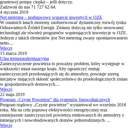
gruntowej pompy ciepła) – jeśli dotyczy.
Zadzwoń do nas 71 727 62 64.
4 stycznia 2019
Net metering – podstawowe wsparcie inwestycji w OZE
W ostatnich latach możemy zaobserwować dynamiczny rozwój rynku
Odnawialnych Źródeł Energii. Zmiany dotyczą nie tylko stosowanej
technologii ale również programów wspierających inwestycje w OZE.
Jednym z takich elementów jest Net metering zwany opomiarowaniem
netto....
Więcej
15 marca 2019
Ulga termomodernizacyjna
Zanieczyszczenie powietrza to poważny problem, który występuje w
większości miast naszego kraju. Aby ograniczyć emisję
zanieczyszczeń przedostających się do atmosfery, powstaje szereg
inicjatyw mających skłonić społeczeństwo do proekologicznych zmian
w gospodarstwach domowych....
Więcej
22 maja 2019
Program „Czyste Powietrze” dla systemów fotowoltaicznych
Program rządowy „Czyste powietrze” wystartował we wrześniu 2018
roku. Ma na celu poprawę efektywności energetycznej oraz
zmniejszenie zanieczyszczeń powietrza emitowanych do atmosfery z
istniejących i nowobudowanych domów jednorodzinnych. ...
Więcej