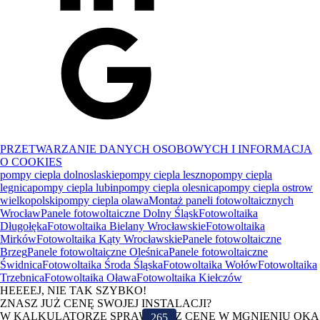
PRZETWARZANIE DANYCH OSOBOWYCH I INFORMACJA
O COOKIES
pompy ciepla dolnoslaskie
pompy ciepla leszno
pompy ciepla
legnica
pompy ciepla lubin
pompy ciepla olesnica
pompy ciepla ostrow
wielkopolski
pompy ciepla olawa
Montaż paneli fotowoltaicznych
Wrocław
Panele fotowoltaiczne Dolny Śląsk
Fotowoltaika
Długołęka
Fotowoltaika Bielany Wrocławskie
Fotowoltaika
Mirków
Fotowoltaika Kąty Wrocławskie
Panele fotowoltaiczne
Brzeg
Panele fotowoltaiczne Oleśnica
Panele fotowoltaiczne
Świdnica
Fotowoltaika Środa Śląska
Fotowoltaika Wołów
Fotowoltaika
Trzebnica
Fotowoltaika Oława
Fotowoltaika Kiełczów
HEEEEJ, NIE TAK SZYBKO!
ZNASZ JUŻ CENĘ SWOJEJ INSTALACJI?
W KALKULATORZE SPRAWDZISZ CENĘ W MGNIENIU OKA
265