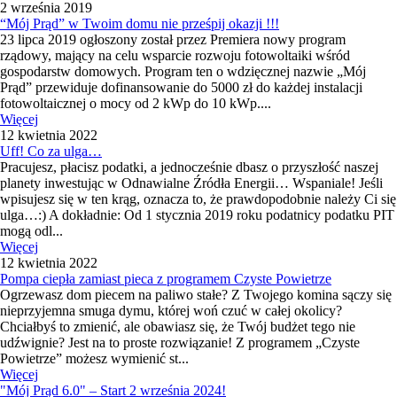
2 września 2019
“Mój Prąd” w Twoim domu nie prześpij okazji !!!
23 lipca 2019 ogłoszony został przez Premiera nowy program
rządowy, mający na celu wsparcie rozwoju fotowoltaiki wśród
gospodarstw domowych. Program ten o wdzięcznej nazwie „Mój
Prąd” przewiduje dofinansowanie do 5000 zł do każdej instalacji
fotowoltaicznej o mocy od 2 kWp do 10 kWp....
Więcej
12 kwietnia 2022
Uff! Co za ulga…
Pracujesz, płacisz podatki, a jednocześnie dbasz o przyszłość naszej
planety inwestując w Odnawialne Źródła Energii… Wspaniale! Jeśli
wpisujesz się w ten krąg, oznacza to, że prawdopodobnie należy Ci się
ulga…:) A dokładnie: Od 1 stycznia 2019 roku podatnicy podatku PIT
mogą odl...
Więcej
12 kwietnia 2022
Pompa ciepła zamiast pieca z programem Czyste Powietrze
Ogrzewasz dom piecem na paliwo stałe? Z Twojego komina sączy się
nieprzyjemna smuga dymu, której woń czuć w całej okolicy?
Chciałbyś to zmienić, ale obawiasz się, że Twój budżet tego nie
udźwignie? Jest na to proste rozwiązanie! Z programem „Czyste
Powietrze” możesz wymienić st...
Więcej
"Mój Prąd 6.0" – Start 2 września 2024!