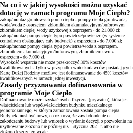
Na co i w jakiej wysokości można uzyskać
dotację w ramach programu Moje Ciepło?
zakup/montaż gruntowych pomp ciepła - pompy ciepła grunt/woda,
woda/woda z osprzętem, zbiornikiem akumulacyjnym/buforowym,
zbiornikiem ciepłej wody użytkowej z osprzętem - do 21.000 zł;
zakup/montaż pompy ciepła typu powietrze/powietrze (w systemie
centralnym obsługujący cały budynek) z osprzętem - do 7.000 zł;
zakup/montaż pompy ciepła typu powietrze/woda z osprzętem,
zbiornikiem akumulacyjnym/buforowym, zbiornikiem cwu z
osprzętem - do 7.000 zł.
Wysokość wsparcia nie może przekroczyć 30% kosztów
kwalifikowanych. Tylko w przypadku wnioskodawców posiadających
Kartę Dużej Rodziny możliwe jest dofinansowanie do 45% kosztów
kwalifikowanych w ramach jednej inwestycji.
Zasady przyznawania dofinansowania w
programie Moje Ciepło
Dofinansowanie może uzyskać osoba fizyczna (prywatna), która jest
właścicielem lub współwłaścicielem budynku mieszkalnego
jednorodzinnego, w którym zamontowana została pompa ciepła.
Budynek musi być nowy, co oznacza, że zawiadomienie o
zakończeniu budowy lub wniosek o wydanie decyzji o pozwoleniu na
użytkowanie złożono nie później niż 1 stycznia 2021 r. albo nie
złożono jeszcze go wcale.