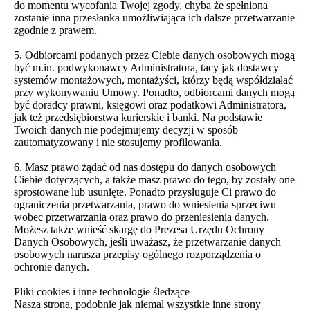
do momentu wycofania Twojej zgody, chyba że spełniona
zostanie inna przesłanka umożliwiająca ich dalsze przetwarzanie
zgodnie z prawem.
5. Odbiorcami podanych przez Ciebie danych osobowych mogą
być m.in. podwykonawcy Administratora, tacy jak dostawcy
systemów montażowych, montażyści, którzy będą współdziałać
przy wykonywaniu Umowy. Ponadto, odbiorcami danych mogą
być doradcy prawni, księgowi oraz podatkowi Administratora,
jak też przedsiębiorstwa kurierskie i banki. Na podstawie
Twoich danych nie podejmujemy decyzji w sposób
zautomatyzowany i nie stosujemy profilowania.
6. Masz prawo żądać od nas dostępu do danych osobowych
Ciebie dotyczących, a także masz prawo do tego, by zostały one
sprostowane lub usunięte. Ponadto przysługuje Ci prawo do
ograniczenia przetwarzania, prawo do wniesienia sprzeciwu
wobec przetwarzania oraz prawo do przeniesienia danych.
Możesz także wnieść skargę do Prezesa Urzędu Ochrony
Danych Osobowych, jeśli uważasz, że przetwarzanie danych
osobowych narusza przepisy ogólnego rozporządzenia o
ochronie danych.
Pliki cookies i inne technologie śledzące
Nasza strona, podobnie jak niemal wszystkie inne strony