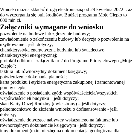
Wnioski można składać drogą elektroniczną od 29 kwietnia 2022 r. aż
do wyczerpania się puli środków. Budżet programu Moje Ciepło to
600 mln zł.
Załączniki wymagane do wniosku
pozwolenie na budowę lub zgłoszenie budowy;
zawiadomienie o zakończeniu budowy lub decyzja o pozwoleniu na
użytkowanie - jeśli dotyczy;
charakterystyka energetyczna budynku lub świadectwo
charakterystyki energetycznej;
protokół odbioru – załącznik nr 2 do Programu Priorytetowego „Moje
Ciepło”;
faktura lub równorzędny dokument księgowy;
potwierdzenie dokonania płatności;
karta produktu i etykieta energetyczna zakupionej i zamontowanej
pompy ciepła;
oświadczenie o posiadaniu zgód: współwłaściciela/wszystkich
współwłaścicieli budynku – jeśli dotyczy;
skan Karty Dużej Rodziny (dwie strony) – jeśli dotyczy;
pełnomocnictwo do złożenia wniosku o dofinansowanie - jeśli
dotyczy;
oświadczenie dotyczące nabywcy wskazanego na fakturze lub
równorzędnym dokumencie księgowym - jeśli dotyczy;
inny dokument (m.in. niezbędna dokumentacja geologiczna dla