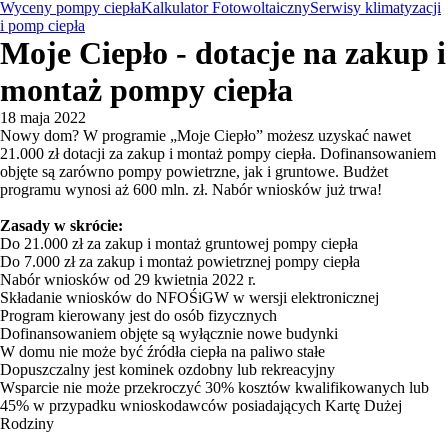
Wyceny pompy ciepła
Kalkulator Fotowoltaiczny
Serwisy klimatyzacji
i pomp ciepła
Moje Ciepło - dotacje na zakup i
montaż pompy ciepła
18 maja 2022
Nowy dom? W programie „Moje Ciepło” możesz uzyskać nawet
21.000 zł dotacji za zakup i montaż pompy ciepła. Dofinansowaniem
objęte są zarówno pompy powietrzne, jak i gruntowe. Budżet
programu wynosi aż 600 mln. zł. Nabór wniosków już trwa!
Zasady w skrócie:
Do 21.000 zł za zakup i montaż gruntowej pompy ciepła
Do 7.000 zł za zakup i montaż powietrznej pompy ciepła
Nabór wniosków od 29 kwietnia 2022 r.
Składanie wniosków do NFOŚiGW w wersji elektronicznej
Program kierowany jest do osób fizycznych
Dofinansowaniem objęte są wyłącznie nowe budynki
W domu nie może być źródła ciepła na paliwo stałe
Dopuszczalny jest kominek ozdobny lub rekreacyjny
Wsparcie nie może przekroczyć 30% kosztów kwalifikowanych lub
45% w przypadku wnioskodawców posiadających Kartę Dużej
Rodziny