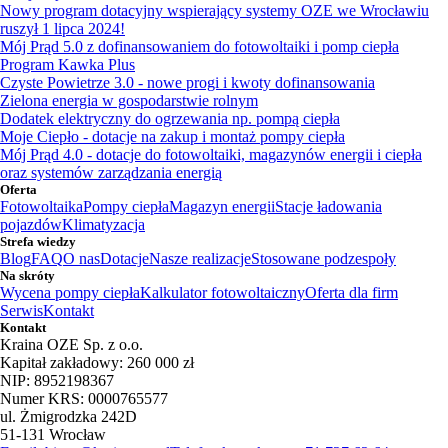
Nowy program dotacyjny wspierający systemy OZE we Wrocławiu
ruszył 1 lipca 2024!
Mój Prąd 5.0 z dofinansowaniem do fotowoltaiki i pomp ciepła
Program Kawka Plus
Czyste Powietrze 3.0 - nowe progi i kwoty dofinansowania
Zielona energia w gospodarstwie rolnym
Dodatek elektryczny do ogrzewania np. pompą ciepła
Moje Ciepło - dotacje na zakup i montaż pompy ciepła
Mój Prąd 4.0 - dotacje do fotowoltaiki, magazynów energii i ciepła
oraz systemów zarządzania energią
Oferta
Fotowoltaika
Pompy ciepła
Magazyn energii
Stacje ładowania
pojazdów
Klimatyzacja
Strefa wiedzy
Blog
FAQ
O nas
Dotacje
Nasze realizacje
Stosowane podzespoły
Na skróty
Wycena pompy ciepła
Kalkulator fotowoltaiczny
Oferta dla firm
Serwis
Kontakt
Kontakt
Kraina OZE Sp. z o.o.
Kapitał zakładowy: 260 000 zł
NIP: 8952198367
Numer KRS: 0000765577
ul. Żmigrodzka 242D
51-131 Wrocław