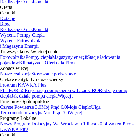
Realizacje
O nas
Kontakt
Oferta
Cenniki
Dotacje
Blog
Realizacje
O nas
Kontakt
Wycena Pompy Ciepła
Wycena Fotowoltaiki
i Magazynu Energii
To wszystko w świetnej cenie
Fotowoltaika
Pompy ciepła
Magazyny energii
Stacje ładowania
pojazdów
Klimatyzacja
Oferta dla Firm
Zobacz więcej
Nasze realizacje
Stosowane podzespoły
Ciekawe artykuły i dużo wiedzy
Program KAWKA Plus
FIT FOR 55
Rejestracja pomp ciepła w bazie CRO
Rodzaje pomp
ciepła
Jak działa pompa ciepła
Więcej ...
Programy Ogólnopolskie
Czyste Powietrze 3.0
Mój Prąd 6.0
Moje Ciepło
Ulga
Termomodernizacyjna
Mój Prąd 5.0
Więcej ...
Programy Lokalne
Nowy Program Dotacyjny We Wrocławiu 1 lipca 2024!
Zmień Piec -
KAWKA Plus
Cenniki