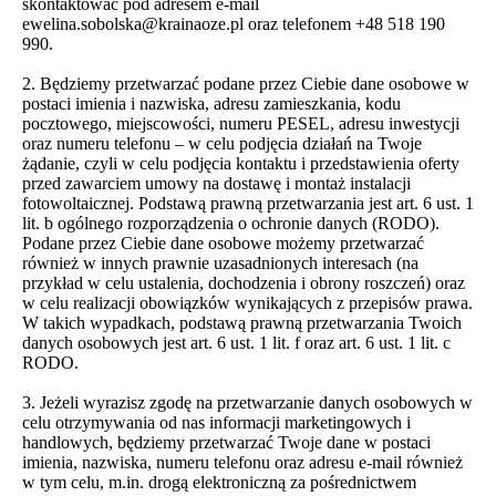
skontaktować pod adresem e-mail
ewelina.sobolska@krainaoze.pl oraz telefonem +48 518 190
990.
2. Będziemy przetwarzać podane przez Ciebie dane osobowe w
postaci imienia i nazwiska, adresu zamieszkania, kodu
pocztowego, miejscowości, numeru PESEL, adresu inwestycji
oraz numeru telefonu – w celu podjęcia działań na Twoje
żądanie, czyli w celu podjęcia kontaktu i przedstawienia oferty
przed zawarciem umowy na dostawę i montaż instalacji
fotowoltaicznej. Podstawą prawną przetwarzania jest art. 6 ust. 1
lit. b ogólnego rozporządzenia o ochronie danych (RODO).
Podane przez Ciebie dane osobowe możemy przetwarzać
również w innych prawnie uzasadnionych interesach (na
przykład w celu ustalenia, dochodzenia i obrony roszczeń) oraz
w celu realizacji obowiązków wynikających z przepisów prawa.
W takich wypadkach, podstawą prawną przetwarzania Twoich
danych osobowych jest art. 6 ust. 1 lit. f oraz art. 6 ust. 1 lit. c
RODO.
3. Jeżeli wyrazisz zgodę na przetwarzanie danych osobowych w
celu otrzymywania od nas informacji marketingowych i
handlowych, będziemy przetwarzać Twoje dane w postaci
imienia, nazwiska, numeru telefonu oraz adresu e-mail również
w tym celu, m.in. drogą elektroniczną za pośrednictwem