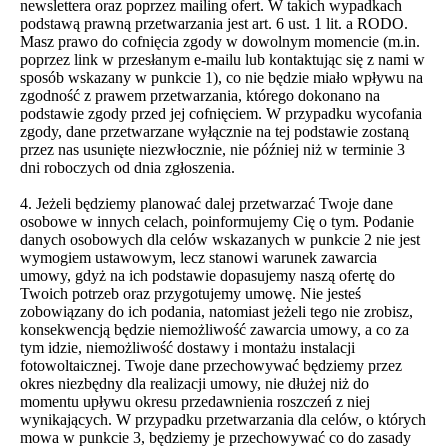
newslettera oraz poprzez mailing ofert. W takich wypadkach
podstawą prawną przetwarzania jest art. 6 ust. 1 lit. a RODO.
Masz prawo do cofnięcia zgody w dowolnym momencie (m.in.
poprzez link w przesłanym e-mailu lub kontaktując się z nami w
sposób wskazany w punkcie 1), co nie będzie miało wpływu na
zgodność z prawem przetwarzania, którego dokonano na
podstawie zgody przed jej cofnięciem. W przypadku wycofania
zgody, dane przetwarzane wyłącznie na tej podstawie zostaną
przez nas usunięte niezwłocznie, nie później niż w terminie 3
dni roboczych od dnia zgłoszenia.
4. Jeżeli będziemy planować dalej przetwarzać Twoje dane
osobowe w innych celach, poinformujemy Cię o tym. Podanie
danych osobowych dla celów wskazanych w punkcie 2 nie jest
wymogiem ustawowym, lecz stanowi warunek zawarcia
umowy, gdyż na ich podstawie dopasujemy naszą ofertę do
Twoich potrzeb oraz przygotujemy umowę. Nie jesteś
zobowiązany do ich podania, natomiast jeżeli tego nie zrobisz,
konsekwencją będzie niemożliwość zawarcia umowy, a co za
tym idzie, niemożliwość dostawy i montażu instalacji
fotowoltaicznej. Twoje dane przechowywać będziemy przez
okres niezbędny dla realizacji umowy, nie dłużej niż do
momentu upływu okresu przedawnienia roszczeń z niej
wynikających. W przypadku przetwarzania dla celów, o których
mowa w punkcie 3, będziemy je przechowywać co do zasady