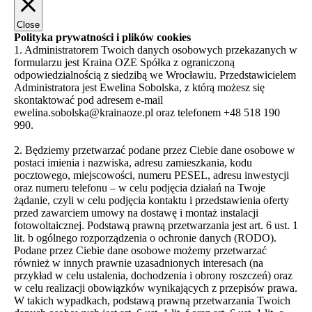
Close
Polityka prywatności i plików cookies
1. Administratorem Twoich danych osobowych przekazanych w
formularzu jest Kraina OZE Spółka z ograniczoną
odpowiedzialnością z siedzibą we Wrocławiu. Przedstawicielem
Administratora jest Ewelina Sobolska, z którą możesz się
skontaktować pod adresem e-mail
ewelina.sobolska@krainaoze.pl oraz telefonem +48 518 190
990.
2. Będziemy przetwarzać podane przez Ciebie dane osobowe w
postaci imienia i nazwiska, adresu zamieszkania, kodu
pocztowego, miejscowości, numeru PESEL, adresu inwestycji
oraz numeru telefonu – w celu podjęcia działań na Twoje
żądanie, czyli w celu podjęcia kontaktu i przedstawienia oferty
przed zawarciem umowy na dostawę i montaż instalacji
fotowoltaicznej. Podstawą prawną przetwarzania jest art. 6 ust. 1
lit. b ogólnego rozporządzenia o ochronie danych (RODO).
Podane przez Ciebie dane osobowe możemy przetwarzać
również w innych prawnie uzasadnionych interesach (na
przykład w celu ustalenia, dochodzenia i obrony roszczeń) oraz
w celu realizacji obowiązków wynikających z przepisów prawa.
W takich wypadkach, podstawą prawną przetwarzania Twoich