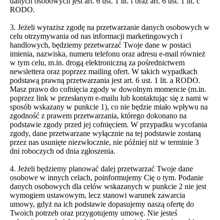
danych osobowych jest art. 6 ust. 1 lit. f oraz art. 6 ust. 1 lit. c
RODO.
3. Jeżeli wyrazisz zgodę na przetwarzanie danych osobowych w
celu otrzymywania od nas informacji marketingowych i
handlowych, będziemy przetwarzać Twoje dane w postaci
imienia, nazwiska, numeru telefonu oraz adresu e-mail również
w tym celu, m.in. drogą elektroniczną za pośrednictwem
newslettera oraz poprzez mailing ofert. W takich wypadkach
podstawą prawną przetwarzania jest art. 6 ust. 1 lit. a RODO.
Masz prawo do cofnięcia zgody w dowolnym momencie (m.in.
poprzez link w przesłanym e-mailu lub kontaktując się z nami w
sposób wskazany w punkcie 1), co nie będzie miało wpływu na
zgodność z prawem przetwarzania, którego dokonano na
podstawie zgody przed jej cofnięciem. W przypadku wycofania
zgody, dane przetwarzane wyłącznie na tej podstawie zostaną
przez nas usunięte niezwłocznie, nie później niż w terminie 3
dni roboczych od dnia zgłoszenia.
4. Jeżeli będziemy planować dalej przetwarzać Twoje dane
osobowe w innych celach, poinformujemy Cię o tym. Podanie
danych osobowych dla celów wskazanych w punkcie 2 nie jest
wymogiem ustawowym, lecz stanowi warunek zawarcia
umowy, gdyż na ich podstawie dopasujemy naszą ofertę do
Twoich potrzeb oraz przygotujemy umowę. Nie jesteś