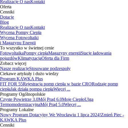
Realizacje
O nas
Kontakt
Oferta
Cenniki
Dotacje
Blog
Realizacje
O nas
Kontakt
Wycena Pompy Ciepła
Wycena Fotowoltaiki
i Magazynu Energii
To wszystko w świetnej cenie
Fotowoltaika
Pompy ciepła
Magazyny energii
Stacje ładowania
pojazdów
Klimatyzacja
Oferta dla Firm
Zobacz więcej
Nasze realizacje
Stosowane podzespoły
Ciekawe artykuły i dużo wiedzy
Program KAWKA Plus
FIT FOR 55
Rejestracja pomp ciepła w bazie CRO
Rodzaje pomp
ciepła
Jak działa pompa ciepła
Więcej ...
Programy Ogólnopolskie
Czyste Powietrze 3.0
Mój Prąd 6.0
Moje Ciepło
Ulga
Termomodernizacyjna
Mój Prąd 5.0
Więcej ...
Programy Lokalne
Nowy Program Dotacyjny We Wrocławiu 1 lipca 2024!
Zmień Piec -
KAWKA Plus
Cenniki