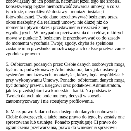
zobowiązany do ich podania, natomiast jeżeli tego nie zrobisz,
konsekwencją będzie niemożliwość zawarcia umowy, a co za
tym idzie, niemożliwość dostawy i montażu instalacji
fotowoltaicznej. Twoje dane przechowywać będziemy przez
okres niezbędny dla realizacji umowy, nie dłużej niż do
momentu upływu okresu przedawnienia roszczeń z niej
wynikających. W przypadku przetwarzania dla celów, o których
mowa w punkcie 3, będziemy je przechowywać co do zasady
do momentu wycofania Twojej zgody, chyba że spełniona
zostanie inna przesłanka umożliwiająca ich dalsze przetwarzanie
zgodnie z prawem.
5. Odbiorcami podanych przez Ciebie danych osobowych mogą
być m.in. podwykonawcy Administratora, tacy jak dostawcy
systemów montażowych, montażyści, którzy będą współdziałać
przy wykonywaniu Umowy. Ponadto, odbiorcami danych mogą
być doradcy prawni, księgowi oraz podatkowi Administratora,
jak też przedsiębiorstwa kurierskie i banki. Na podstawie
Twoich danych nie podejmujemy decyzji w sposób
zautomatyzowany i nie stosujemy profilowania.
6. Masz prawo żądać od nas dostępu do danych osobowych
Ciebie dotyczących, a także masz prawo do tego, by zostały one
sprostowane lub usunięte. Ponadto przysługuje Ci prawo do
ograniczenia przetwarzania, prawo do wniesienia sprzeciwu