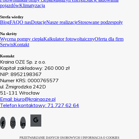
pojazdów
Klimatyzacja
Strefa wiedzy
Blog
FAQ
O nas
Dotacje
Nasze realizacje
Stosowane podzespoły
Na skróty
Wycena pompy ciepła
Kalkulator fotowoltaiczny
Oferta dla firm
Serwis
Kontakt
Kontakt
Kraina OZE Sp. z o.o.
Kapitał zakładowy: 260 000 zł
NIP: 8952198367
Numer KRS: 0000765577
ul. Żmigrodzka 242D
51-131 Wrocław
Email: biuro@krainaoze.pl
Telefon kontaktowy: 71 727 62 64
PRZETWARZANIE DANYCH OSOBOWYCH I INFORMACJA O COOKIES