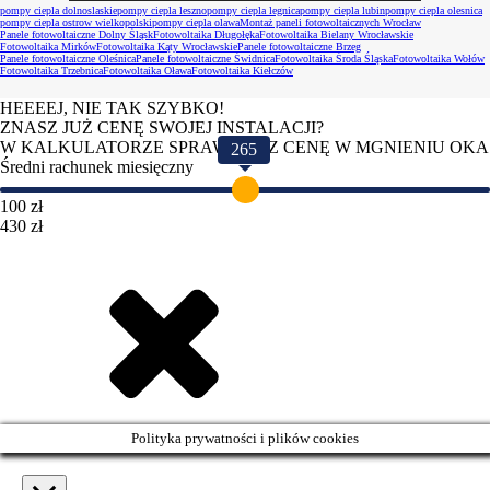
pompy ciepla dolnoslaskie
pompy ciepla leszno
pompy ciepla legnica
pompy ciepla lubin
pompy ciepla olesnica
pompy ciepla ostrow wielkopolski
pompy ciepla olawa
Montaż paneli fotowoltaicznych Wrocław
Panele fotowoltaiczne Dolny Śląsk
Fotowoltaika Długołęka
Fotowoltaika Bielany Wrocławskie
Fotowoltaika Mirków
Fotowoltaika Kąty Wrocławskie
Panele fotowoltaiczne Brzeg
Panele fotowoltaiczne Oleśnica
Panele fotowoltaiczne Świdnica
Fotowoltaika Środa Śląska
Fotowoltaika Wołów
Fotowoltaika Trzebnica
Fotowoltaika Oława
Fotowoltaika Kiełczów
HEEEEJ, NIE TAK SZYBKO!
ZNASZ JUŻ CENĘ SWOJEJ INSTALACJI?
W KALKULATORZE SPRAWDZISZ CENĘ W MGNIENIU OKA
265
Średni rachunek miesięczny
100 zł
430 zł
Polityka prywatności i plików cookies