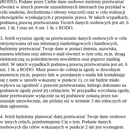
(RODO). Podane przez Ciebie dane osobowe możemy przetwarzać
również w innych prawnie uzasadnionych interesach (na przykład w
celu ustalenia, dochodzenia i obrony roszczeń) oraz w celu realizacji
obowiązków wynikających z przepisów prawa. W takich wypadkach,
podstawą prawną przetwarzania Twoich danych osobowych jest art. 6
ust. 1 lit. f oraz art. 6 ust. 1 lit. c RODO.
3. Jeżeli wyrazisz zgodę na przetwarzanie danych osobowych w celu
otrzymywania od nas informacji marketingowych i handlowych,
będziemy przetwarzać Twoje dane w postaci imienia, nazwiska,
numeru telefonu oraz adresu e-mail również w tym celu, m.in. drogą
elektroniczną za pośrednictwem newslettera oraz poprzez mailing
ofert. W takich wypadkach podstawą prawną przetwarzania jest art. 6
ust. 1 lit. a RODO. Masz prawo do cofnięcia zgody w dowolnym
momencie (m.in. poprzez link w przesłanym e-mailu lub kontaktując
się z nami w sposób wskazany w punkcie 1), co nie będzie miało
wpływu na zgodność z prawem przetwarzania, którego dokonano na
podstawie zgody przed jej cofnięciem. W przypadku wycofania zgody,
dane przetwarzane wyłącznie na tej podstawie zostaną przez nas
usunięte niezwłocznie, nie później niż w terminie 3 dni roboczych od
dnia zgłoszenia.
4. Jeżeli będziemy planować dalej przetwarzać Twoje dane osobowe
w innych celach, poinformujemy Cię o tym. Podanie danych
osobowych dla celów wskazanych w punkcie 2 nie jest wymogiem