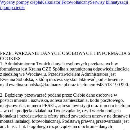
Wyceny pompy ciepła
Kalkulator Fotowoltaiczny
Serwisy klimatyzacji
i pomp ciepła
PRZETWARZANIE DANYCH OSOBOWYCH I INFORMACJA o
COOKIES
1. Administratorem Twoich danych osobowych przekazanych w
formularzu jest Kraina OZE Spółka z ograniczoną odpowiedzialnością
z siedzibą we Wrocławiu. Przedstawicielem Administratora jest
Ewelina Sobolska, z którą możesz się skontaktować pod adresem e-
mail ewelina.sobolska@krainaoze.pl oraz telefonem +48 518 190 990.
2. Będziemy przetwarzać podane przez Ciebie dane osobowe w
postaci imienia i nazwiska, adresu zamieszkania, kodu pocztowego,
miejscowości, numeru PESEL, adresu inwestycji oraz numeru telefonu
– w celu podjęcia działań na Twoje żądanie, czyli w celu podjęcia
kontaktu i przedstawienia oferty przed zawarciem umowy na dostawę i
montaż instalacji fotowoltaicznej. Podstawą prawną przetwarzania jest
art. 6 ust. 1 lit. b ogólnego rozporządzenia o ochronie danych