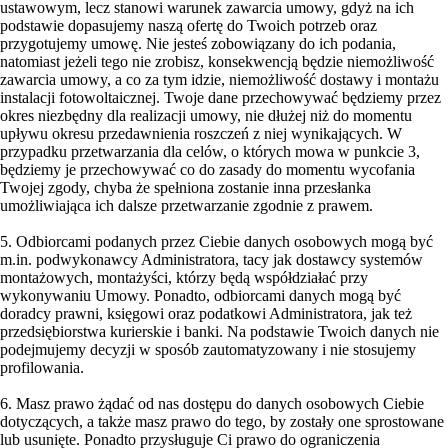
ustawowym, lecz stanowi warunek zawarcia umowy, gdyż na ich
podstawie dopasujemy naszą ofertę do Twoich potrzeb oraz
przygotujemy umowę. Nie jesteś zobowiązany do ich podania,
natomiast jeżeli tego nie zrobisz, konsekwencją będzie niemożliwość
zawarcia umowy, a co za tym idzie, niemożliwość dostawy i montażu
instalacji fotowoltaicznej. Twoje dane przechowywać będziemy przez
okres niezbędny dla realizacji umowy, nie dłużej niż do momentu
upływu okresu przedawnienia roszczeń z niej wynikających. W
przypadku przetwarzania dla celów, o których mowa w punkcie 3,
będziemy je przechowywać co do zasady do momentu wycofania
Twojej zgody, chyba że spełniona zostanie inna przesłanka
umożliwiająca ich dalsze przetwarzanie zgodnie z prawem.
5. Odbiorcami podanych przez Ciebie danych osobowych mogą być
m.in. podwykonawcy Administratora, tacy jak dostawcy systemów
montażowych, montażyści, którzy będą współdziałać przy
wykonywaniu Umowy. Ponadto, odbiorcami danych mogą być
doradcy prawni, księgowi oraz podatkowi Administratora, jak też
przedsiębiorstwa kurierskie i banki. Na podstawie Twoich danych nie
podejmujemy decyzji w sposób zautomatyzowany i nie stosujemy
profilowania.
6. Masz prawo żądać od nas dostępu do danych osobowych Ciebie
dotyczących, a także masz prawo do tego, by zostały one sprostowane
lub usunięte. Ponadto przysługuje Ci prawo do ograniczenia