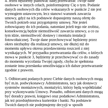
4. Jeżeli będziemy planować dalej przetwarzać Twoje dane
osobowe w innych celach, poinformujemy Cię o tym. Podanie
danych osobowych dla celów wskazanych w punkcie 2 nie jest
wymogiem ustawowym, lecz stanowi warunek zawarcia
umowy, gdyż na ich podstawie dopasujemy naszą ofertę do
Twoich potrzeb oraz przygotujemy umowę. Nie jesteś
zobowiązany do ich podania, natomiast jeżeli tego nie zrobisz,
konsekwencją będzie niemożliwość zawarcia umowy, a co za
tym idzie, niemożliwość dostawy i montażu instalacji
fotowoltaicznej. Twoje dane przechowywać będziemy przez
okres niezbędny dla realizacji umowy, nie dłużej niż do
momentu upływu okresu przedawnienia roszczeń z niej
wynikających. W przypadku przetwarzania dla celów, o których
mowa w punkcie 3, będziemy je przechowywać co do zasady
do momentu wycofania Twojej zgody, chyba że spełniona
zostanie inna przesłanka umożliwiająca ich dalsze przetwarzanie
zgodnie z prawem.
5. Odbiorcami podanych przez Ciebie danych osobowych mogą
być m.in. podwykonawcy Administratora, tacy jak dostawcy
systemów montażowych, montażyści, którzy będą współdziałać
przy wykonywaniu Umowy. Ponadto, odbiorcami danych mogą
być doradcy prawni, księgowi oraz podatkowi Administratora,
jak też przedsiębiorstwa kurierskie i banki. Na podstawie
Twoich danych nie podejmujemy decyzji w sposób