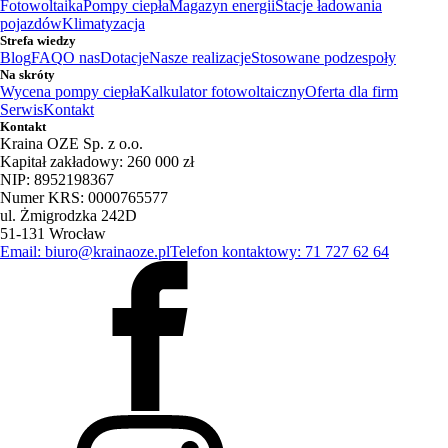
Fotowoltaika
Pompy ciepła
Magazyn energii
Stacje ładowania
pojazdów
Klimatyzacja
Strefa wiedzy
Blog
FAQ
O nas
Dotacje
Nasze realizacje
Stosowane podzespoły
Na skróty
Wycena pompy ciepła
Kalkulator fotowoltaiczny
Oferta dla firm
Serwis
Kontakt
Kontakt
Kraina OZE Sp. z o.o.
Kapitał zakładowy: 260 000 zł
NIP: 8952198367
Numer KRS: 0000765577
ul. Żmigrodzka 242D
51-131 Wrocław
Email: biuro@krainaoze.pl
Telefon kontaktowy: 71 727 62 64