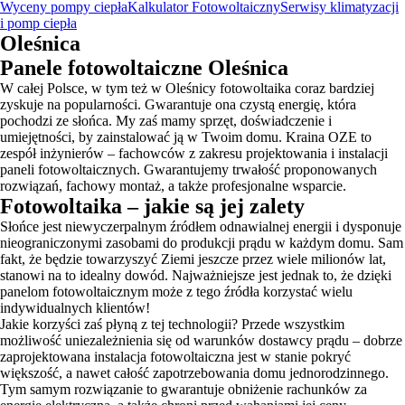
Wyceny pompy ciepła
Kalkulator Fotowoltaiczny
Serwisy klimatyzacji
i pomp ciepła
Oleśnica
Panele fotowoltaiczne Oleśnica
W całej Polsce, w tym też w Oleśnicy fotowoltaika coraz bardziej
zyskuje na popularności. Gwarantuje ona czystą energię, która
pochodzi ze słońca. My zaś mamy sprzęt, doświadczenie i
umiejętności, by zainstalować ją w Twoim domu. Kraina OZE to
zespół inżynierów – fachowców z zakresu projektowania i instalacji
paneli fotowoltaicznych. Gwarantujemy trwałość proponowanych
rozwiązań, fachowy montaż, a także profesjonalne wsparcie.
Fotowoltaika – jakie są jej zalety
Słońce jest niewyczerpalnym źródłem odnawialnej energii i dysponuje
nieograniczonymi zasobami do produkcji prądu w każdym domu. Sam
fakt, że będzie towarzyszyć Ziemi jeszcze przez wiele milionów lat,
stanowi na to idealny dowód. Najważniejsze jest jednak to, że dzięki
panelom fotowoltaicznym może z tego źródła korzystać wielu
indywidualnych klientów!
Jakie korzyści zaś płyną z tej technologii? Przede wszystkim
możliwość uniezależnienia się od warunków dostawcy prądu – dobrze
zaprojektowana instalacja fotowoltaiczna jest w stanie pokryć
większość, a nawet całość zapotrzebowania domu jednorodzinnego.
Tym samym rozwiązanie to gwarantuje obniżenie rachunków za