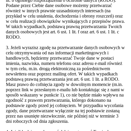
lit. b ogólnego rozporządzenia o ochronie danych (RODO).
Podane przez Ciebie dane osobowe możemy przetwarzać
również w innych prawnie uzasadnionych interesach (na
przykład w celu ustalenia, dochodzenia i obrony roszczeń) oraz
w celu realizacji obowiązków wynikających z przepisów prawa.
W takich wypadkach, podstawą prawną przetwarzania Twoich
danych osobowych jest art. 6 ust. 1 lit. f oraz art. 6 ust. 1 lit. c
RODO.
3. Jeżeli wyrazisz zgodę na przetwarzanie danych osobowych w
celu otrzymywania od nas informacji marketingowych i
handlowych, będziemy przetwarzać Twoje dane w postaci
imienia, nazwiska, numeru telefonu oraz adresu e-mail również
w tym celu, m.in. drogą elektroniczną za pośrednictwem
newslettera oraz poprzez mailing ofert. W takich wypadkach
podstawą prawną przetwarzania jest art. 6 ust. 1 lit. a RODO.
Masz prawo do cofnięcia zgody w dowolnym momencie (m.in.
poprzez link w przesłanym e-mailu lub kontaktując się z nami w
sposób wskazany w punkcie 1), co nie będzie miało wpływu na
zgodność z prawem przetwarzania, którego dokonano na
podstawie zgody przed jej cofnięciem. W przypadku wycofania
zgody, dane przetwarzane wyłącznie na tej podstawie zostaną
przez nas usunięte niezwłocznie, nie później niż w terminie 3
dni roboczych od dnia zgłoszenia.