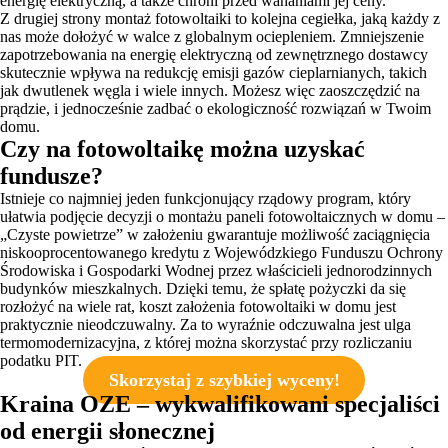
energię elektryczną, a także chroni przed wahaniami jej ceny.
Z drugiej strony montaż fotowoltaiki to kolejna cegiełka, jaką każdy z
nas może dołożyć w walce z globalnym ociepleniem. Zmniejszenie
zapotrzebowania na energię elektryczną od zewnętrznego dostawcy
skutecznie wpływa na redukcję emisji gazów cieplarnianych, takich
jak dwutlenek węgla i wiele innych. Możesz więc zaoszczędzić na
prądzie, i jednocześnie zadbać o ekologiczność rozwiązań w Twoim
domu.
Czy na fotowoltaikę można uzyskać
fundusze?
Istnieje co najmniej jeden funkcjonujący rządowy program, który
ułatwia podjęcie decyzji o montażu paneli fotowoltaicznych w domu –
„Czyste powietrze” w założeniu gwarantuje możliwość zaciągnięcia
niskooprocentowanego kredytu z Wojewódzkiego Funduszu Ochrony
Środowiska i Gospodarki Wodnej przez właścicieli jednorodzinnych
budynków mieszkalnych. Dzięki temu, że spłatę pożyczki da się
rozłożyć na wiele rat, koszt założenia fotowoltaiki w domu jest
praktycznie nieodczuwalny. Za to wyraźnie odczuwalna jest ulga
termomodernizacyjna, z której można skorzystać przy rozliczaniu
podatku PIT.
Skorzystaj z szybkiej wyceny!
Kraina OZE – wykwalifikowani specjaliści
od energii słonecznej