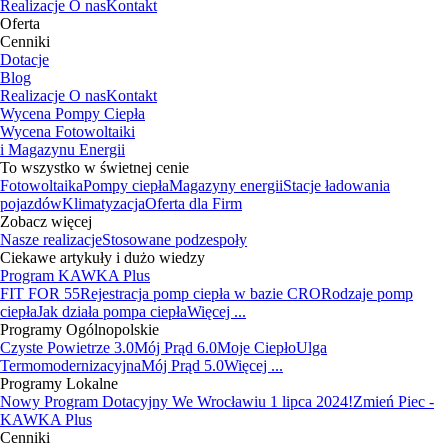
Realizacje
O nas
Kontakt
Oferta
Cenniki
Dotacje
Blog
Realizacje
O nas
Kontakt
Wycena Pompy Ciepła
Wycena Fotowoltaiki
i Magazynu Energii
To wszystko w świetnej cenie
Fotowoltaika
Pompy ciepła
Magazyny energii
Stacje ładowania
pojazdów
Klimatyzacja
Oferta dla Firm
Zobacz więcej
Nasze realizacje
Stosowane podzespoły
Ciekawe artykuły i dużo wiedzy
Program KAWKA Plus
FIT FOR 55
Rejestracja pomp ciepła w bazie CRO
Rodzaje pomp
ciepła
Jak działa pompa ciepła
Więcej ...
Programy Ogólnopolskie
Czyste Powietrze 3.0
Mój Prąd 6.0
Moje Ciepło
Ulga
Termomodernizacyjna
Mój Prąd 5.0
Więcej ...
Programy Lokalne
Nowy Program Dotacyjny We Wrocławiu 1 lipca 2024!
Zmień Piec -
KAWKA Plus
Cenniki