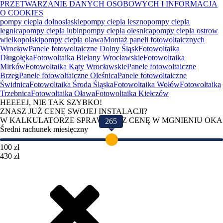
PRZETWARZANIE DANYCH OSOBOWYCH I INFORMACJA
O COOKIES
pompy ciepla dolnoslaskie
pompy ciepla leszno
pompy ciepla
legnica
pompy ciepla lubin
pompy ciepla olesnica
pompy ciepla ostrow
wielkopolski
pompy ciepla olawa
Montaż paneli fotowoltaicznych
Wrocław
Panele fotowoltaiczne Dolny Śląsk
Fotowoltaika
Długołęka
Fotowoltaika Bielany Wrocławskie
Fotowoltaika
Mirków
Fotowoltaika Kąty Wrocławskie
Panele fotowoltaiczne
Brzeg
Panele fotowoltaiczne Oleśnica
Panele fotowoltaiczne
Świdnica
Fotowoltaika Środa Śląska
Fotowoltaika Wołów
Fotowoltaika
Trzebnica
Fotowoltaika Oława
Fotowoltaika Kiełczów
HEEEEJ, NIE TAK SZYBKO!
ZNASZ JUŻ CENĘ SWOJEJ INSTALACJI?
W KALKULATORZE SPRAWDZISZ CENĘ W MGNIENIU OKA
265
Średni rachunek miesięczny
100 zł
430 zł