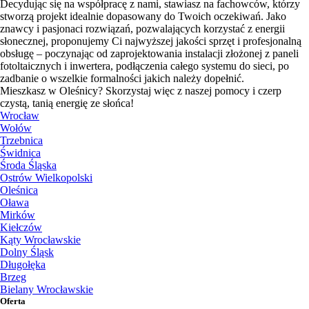
Decydując się na współpracę z nami, stawiasz na fachowców, którzy
stworzą projekt idealnie dopasowany do Twoich oczekiwań. Jako
znawcy i pasjonaci rozwiązań, pozwalających korzystać z energii
słonecznej, proponujemy Ci najwyższej jakości sprzęt i profesjonalną
obsługę – poczynając od zaprojektowania instalacji złożonej z paneli
fotoltaicznych i inwertera, podłączenia całego systemu do sieci, po
zadbanie o wszelkie formalności jakich należy dopełnić.
Mieszkasz w Oleśnicy? Skorzystaj więc z naszej pomocy i czerp
czystą, tanią energię ze słońca!
Wrocław
Wołów
Trzebnica
Świdnica
Środa Śląska
Ostrów Wielkopolski
Oleśnica
Oława
Mirków
Kiełczów
Kąty Wrocławskie
Dolny Śląsk
Długołęka
Brzeg
Bielany Wrocławskie
Oferta