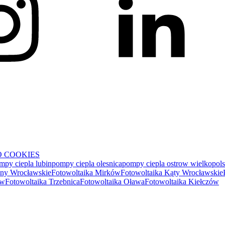
 COOKIES
mpy ciepla lubin
pompy ciepla olesnica
pompy ciepla ostrow wielkopols
any Wrocławskie
Fotowoltaika Mirków
Fotowoltaika Kąty Wrocławskie
ów
Fotowoltaika Trzebnica
Fotowoltaika Oława
Fotowoltaika Kiełczów