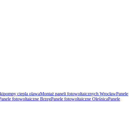
ki
pompy ciepla olawa
Montaż paneli fotowoltaicznych Wrocław
Panele
Panele fotowoltaiczne Brzeg
Panele fotowoltaiczne Oleśnica
Panele