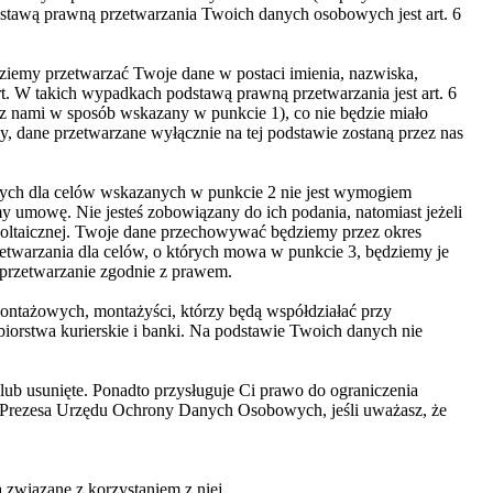
dstawą prawną przetwarzania Twoich danych osobowych jest art. 6
ziemy przetwarzać Twoje dane w postaci imienia, nazwiska,
rt. W takich wypadkach podstawą prawną przetwarzania jest art. 6
 z nami w sposób wskazany w punkcie 1), co nie będzie miało
 dane przetwarzane wyłącznie na tej podstawie zostaną przez nas
wych dla celów wskazanych w punkcie 2 nie jest wymogiem
 umowę. Nie jesteś zobowiązany do ich podania, natomiast jeżeli
owoltaicznej. Twoje dane przechowywać będziemy przez okres
zetwarzania dla celów, o których mowa w punkcie 3, będziemy je
 przetwarzanie zgodnie z prawem.
ntażowych, montażyści, którzy będą współdziałać przy
orstwa kurierskie i banki. Na podstawie Twoich danych nie
ub usunięte. Ponadto przysługuje Ci prawo do ograniczenia
o Prezesa Urzędu Ochrony Danych Osobowych, jeśli uważasz, że
 związane z korzystaniem z niej.