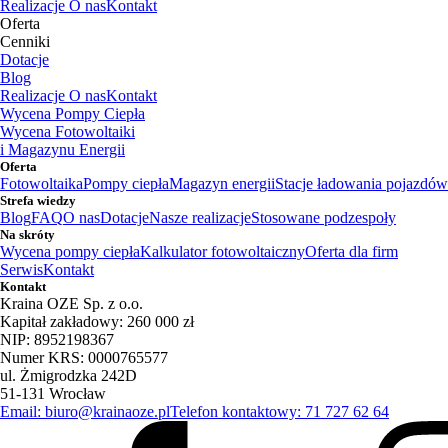
Realizacje
O nas
Kontakt
Oferta
Cenniki
Dotacje
Blog
Realizacje
O nas
Kontakt
Wycena Pompy Ciepła
Wycena Fotowoltaiki
i Magazynu Energii
Oferta
Fotowoltaika
Pompy ciepła
Magazyn energii
Stacje ładowania pojazdów
Strefa wiedzy
Blog
FAQ
O nas
Dotacje
Nasze realizacje
Stosowane podzespoły
Na skróty
Wycena pompy ciepła
Kalkulator fotowoltaiczny
Oferta dla firm
Serwis
Kontakt
Kontakt
Kraina OZE Sp. z o.o.
Kapitał zakładowy: 260 000 zł
NIP: 8952198367
Numer KRS: 0000765577
ul. Żmigrodzka 242D
51-131 Wrocław
Email: biuro@krainaoze.pl
Telefon kontaktowy: 71 727 62 64