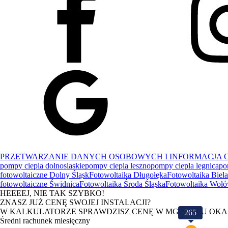
PRZETWARZANIE DANYCH OSOBOWYCH I INFORMACJA O
pompy ciepla dolnoslaskie
pompy ciepla leszno
pompy ciepla legnica
po
fotowoltaiczne Dolny Śląsk
Fotowoltaika Długołęka
Fotowoltaika Biel
fotowoltaiczne Świdnica
Fotowoltaika Środa Śląska
Fotowoltaika Woł
HEEEEJ, NIE TAK SZYBKO!
ZNASZ JUŻ CENĘ SWOJEJ INSTALACJI?
W KALKULATORZE SPRAWDZISZ CENĘ W MGNIENIU OKA
265
Średni rachunek miesięczny