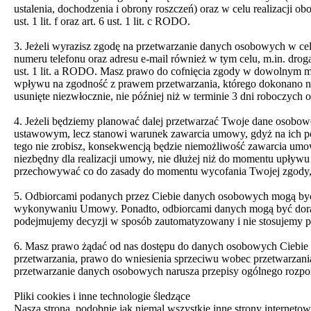
ustalenia, dochodzenia i obrony roszczeń) oraz w celu realizacj
ust. 1 lit. f oraz art. 6 ust. 1 lit. c RODO.
3. Jeżeli wyrazisz zgodę na przetwarzanie danych osobowych w ce
numeru telefonu oraz adresu e-mail również w tym celu, m.in. drog
ust. 1 lit. a RODO. Masz prawo do cofnięcia zgody w dowolnym mo
wpływu na zgodność z prawem przetwarzania, którego dokonano na 
usunięte niezwłocznie, nie później niż w terminie 3 dni roboczych o
4. Jeżeli będziemy planować dalej przetwarzać Twoje dane osobo
ustawowym, lecz stanowi warunek zawarcia umowy, gdyż na ich pod
tego nie zrobisz, konsekwencją będzie niemożliwość zawarcia umow
niezbędny dla realizacji umowy, nie dłużej niż do momentu upływu
przechowywać co do zasady do momentu wycofania Twojej zgody, ch
5. Odbiorcami podanych przez Ciebie danych osobowych mogą być
wykonywaniu Umowy. Ponadto, odbiorcami danych mogą być doradcy 
podejmujemy decyzji w sposób zautomatyzowany i nie stosujemy p
6. Masz prawo żądać od nas dostępu do danych osobowych Ciebie do
przetwarzania, prawo do wniesienia sprzeciwu wobec przetwarzani
przetwarzanie danych osobowych narusza przepisy ogólnego rozpo
Pliki cookies i inne technologie śledzące
Nasza strona, podobnie jak niemal wszystkie inne strony internetow