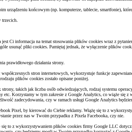
im urządzeniu końcowym (np. komputerze, tablecie, smartfonie), któr
trzecich.
a jest Ci informacja na temat stosowania plików cookies wraz z pyta
góle usunąć pliki cookies. Pamiętaj jednak, że wyłączenie plików coo
ia prawidłowego działania strony.
ć współczesnych stron internetowych, wykorzystuje funkcje zapewnian
odzaju plików cookies zostało opisane poniżej.
k strony, takich jak liczba osób odwiedzających, rodzaj systemu opera
ony etc. Korzystamy w tym zakresie z Google Analytics, co wiąże się
iwość zadecydowania, czy w ramach usługi Google Analytics będziem
ebook Pixel, by kierować do Ciebie reklamy. Wiążę się to z wykorzy
stanie przez nas w Twoim przypadku z Pixela Facebooka, czy nie.
 się to z wykorzystywaniem plików cookies firmy Google LLC doty
dowania, czy będziemy mogli w Twoim przypadku korzystać z Google 