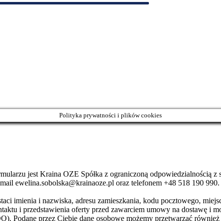
Polityka prywatności i plików cookies
larzu jest Kraina OZE Spółka z ograniczoną odpowiedzialnością z si
-mail ewelina.sobolska@krainaoze.pl oraz telefonem +48 518 190 990.
aci imienia i nazwiska, adresu zamieszkania, kodu pocztowego, miejs
ntaktu i przedstawienia oferty przed zawarciem umowy na dostawę i mon
(RODO). Podane przez Ciebie dane osobowe możemy przetwarzać również