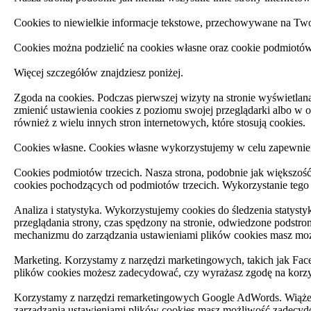
Cookies to niewielkie informacje tekstowe, przechowywane na Two
Cookies można podzielić na cookies własne oraz cookie podmiotów 
Więcej szczegółów znajdziesz poniżej.
Zgoda na cookies. Podczas pierwszej wizyty na stronie wyświetlan
zmienić ustawienia cookies z poziomu swojej przeglądarki albo w o
również z wielu innych stron internetowych, które stosują cookies.
Cookies własne. Cookies własne wykorzystujemy w celu zapewnien
Cookies podmiotów trzecich. Nasza strona, podobnie jak większoś
cookies pochodzących od podmiotów trzecich. Wykorzystanie tego r
Analiza i statystyka. Wykorzystujemy cookies do śledzenia statysty
przeglądania strony, czas spędzony na stronie, odwiedzone podstr
mechanizmu do zarządzania ustawieniami plików cookies masz możl
Marketing. Korzystamy z narzędzi marketingowych, takich jak Fac
plików cookies możesz zadecydować, czy wyrażasz zgodę na korzy
Korzystamy z narzędzi remarketingowych Google AdWords. Wiąże
zarządzania ustawieniami plików cookies masz możliwość zadecy