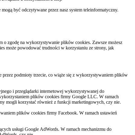
e mogą być odczytywane przez nasz system teleinformatyczny.
niem o zgodę na wykorzystywanie plików cookies. Zawsze możesz
kies może powodować trudności w korzystaniu ze strony, jak
e przez podmioty trzecie, co wiąże się z wykorzystywaniem plików
cyjnego i przeglądarki internetowej wykorzystywanej do
 z wykorzystaniem plików cookies firmy Google LLC. W ramach
y mogli korzystać również z funkcji marketingowych, czy nie.
stywaniem plików cookies firmy Facebook. W ramach ustawień
czących usługi Google AdWords. W ramach mechanizmu do
AdWords, czy nie.