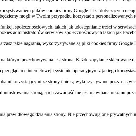
ykorzystywaniem plików cookies firmy Google LLC dotyczących usłu
 będziemy mogli w Twoim przypadku korzystać z personalizowanych r
nkcji społecznościowych, takich jak udostępnianie treści w serwisac
cookies administratorów serwisów społecznościowych takich jak Faceb
rzasz takie nagrania, wykorzystywane są pliki cookies firmy Google
a, na którym przechowywana jest strona. Każde zapytanie skierowane d
 o przeglądarce internetowej i systemie operacyjnym z jakiego korzyst
bami korzystającymi ze strony i nie są wykorzystywane przez nas w ce
administrowania stroną, a ich zawartość nie jest ujawniana nikomu p
nia prawidłowego działania strony. Nie przechowują one prywatnych i