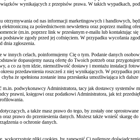
i obowiązków wynikających z przepisów prawa. W takich wypadkach, po
lu otrzymywania od nas informacji marketingowych i handlowych, będ
ą elektroniczną za pośrednictwem newslettera oraz poprzez mailing ofe
mencie (m.in. poprzez link w przesłanym e-mailu lub kontaktując się
podstawie zgody przed jej cofnięciem. W przypadku wycofania zgody,
d dnia zgłoszenia.
we w innych celach, poinformujemy Cię o tym. Podanie danych osobo
stawie dopasujemy naszą ofertę do Twoich potrzeb oraz przygotujemy
y, a co za tym idzie, niemożliwość dostawy i montażu instalacji fot
 okresu przedawnienia roszczeń z niej wynikających. W przypadku pr
yba że spełniona zostanie inna przesłanka umożliwiająca ich dalsze
 m.in. podwykonawcy Administratora, tacy jak dostawcy systemów mo
prawni, księgowi oraz podatkowi Administratora, jak też przedsiębi
rofilowania.
tyczących, a także masz prawo do tego, by zostały one sprostowane l
a oraz prawo do przeniesienia danych. Możesz także wnieść skargę d
rządzenia o ochronie danych.
e, wykorzystuje pliki cookies, by zapewnić Ci najlepsze doświadczenia