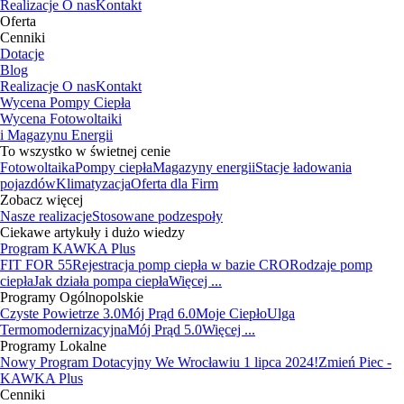
Realizacje
O nas
Kontakt
Oferta
Cenniki
Dotacje
Blog
Realizacje
O nas
Kontakt
Wycena Pompy Ciepła
Wycena Fotowoltaiki
i Magazynu Energii
To wszystko w świetnej cenie
Fotowoltaika
Pompy ciepła
Magazyny energii
Stacje ładowania
pojazdów
Klimatyzacja
Oferta dla Firm
Zobacz więcej
Nasze realizacje
Stosowane podzespoły
Ciekawe artykuły i dużo wiedzy
Program KAWKA Plus
FIT FOR 55
Rejestracja pomp ciepła w bazie CRO
Rodzaje pomp
ciepła
Jak działa pompa ciepła
Więcej ...
Programy Ogólnopolskie
Czyste Powietrze 3.0
Mój Prąd 6.0
Moje Ciepło
Ulga
Termomodernizacyjna
Mój Prąd 5.0
Więcej ...
Programy Lokalne
Nowy Program Dotacyjny We Wrocławiu 1 lipca 2024!
Zmień Piec -
KAWKA Plus
Cenniki