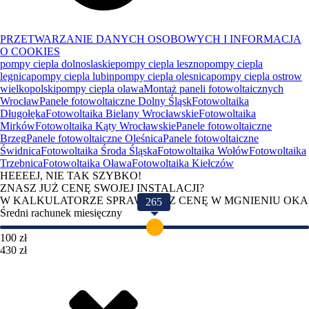
PRZETWARZANIE DANYCH OSOBOWYCH I INFORMACJA
O COOKIES
pompy ciepla dolnoslaskie
pompy ciepla leszno
pompy ciepla
legnica
pompy ciepla lubin
pompy ciepla olesnica
pompy ciepla ostrow
wielkopolski
pompy ciepla olawa
Montaż paneli fotowoltaicznych
Wrocław
Panele fotowoltaiczne Dolny Śląsk
Fotowoltaika
Długołęka
Fotowoltaika Bielany Wrocławskie
Fotowoltaika
Mirków
Fotowoltaika Kąty Wrocławskie
Panele fotowoltaiczne
Brzeg
Panele fotowoltaiczne Oleśnica
Panele fotowoltaiczne
Świdnica
Fotowoltaika Środa Śląska
Fotowoltaika Wołów
Fotowoltaika
Trzebnica
Fotowoltaika Oława
Fotowoltaika Kiełczów
HEEEEJ, NIE TAK SZYBKO!
ZNASZ JUŻ CENĘ SWOJEJ INSTALACJI?
W KALKULATORZE SPRAWDZISZ CENĘ W MGNIENIU OKA
265
Średni rachunek miesięczny
100 zł
430 zł