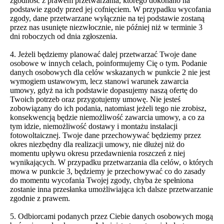
zgodność z prawem przetwarzania, którego dokonano na
podstawie zgody przed jej cofnięciem. W przypadku wycofania
zgody, dane przetwarzane wyłącznie na tej podstawie zostaną
przez nas usunięte niezwłocznie, nie później niż w terminie 3
dni roboczych od dnia zgłoszenia.
4. Jeżeli będziemy planować dalej przetwarzać Twoje dane
osobowe w innych celach, poinformujemy Cię o tym. Podanie
danych osobowych dla celów wskazanych w punkcie 2 nie jest
wymogiem ustawowym, lecz stanowi warunek zawarcia
umowy, gdyż na ich podstawie dopasujemy naszą ofertę do
Twoich potrzeb oraz przygotujemy umowę. Nie jesteś
zobowiązany do ich podania, natomiast jeżeli tego nie zrobisz,
konsekwencją będzie niemożliwość zawarcia umowy, a co za
tym idzie, niemożliwość dostawy i montażu instalacji
fotowoltaicznej. Twoje dane przechowywać będziemy przez
okres niezbędny dla realizacji umowy, nie dłużej niż do
momentu upływu okresu przedawnienia roszczeń z niej
wynikających. W przypadku przetwarzania dla celów, o których
mowa w punkcie 3, będziemy je przechowywać co do zasady
do momentu wycofania Twojej zgody, chyba że spełniona
zostanie inna przesłanka umożliwiająca ich dalsze przetwarzanie
zgodnie z prawem.
5. Odbiorcami podanych przez Ciebie danych osobowych mogą