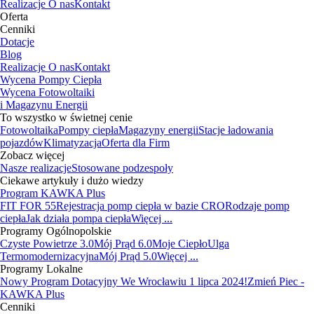
Realizacje
O nas
Kontakt
Oferta
Cenniki
Dotacje
Blog
Realizacje
O nas
Kontakt
Wycena Pompy Ciepła
Wycena Fotowoltaiki
i Magazynu Energii
To wszystko w świetnej cenie
Fotowoltaika
Pompy ciepła
Magazyny energii
Stacje ładowania
pojazdów
Klimatyzacja
Oferta dla Firm
Zobacz więcej
Nasze realizacje
Stosowane podzespoły
Ciekawe artykuły i dużo wiedzy
Program KAWKA Plus
FIT FOR 55
Rejestracja pomp ciepła w bazie CRO
Rodzaje pomp
ciepła
Jak działa pompa ciepła
Więcej ...
Programy Ogólnopolskie
Czyste Powietrze 3.0
Mój Prąd 6.0
Moje Ciepło
Ulga
Termomodernizacyjna
Mój Prąd 5.0
Więcej ...
Programy Lokalne
Nowy Program Dotacyjny We Wrocławiu 1 lipca 2024!
Zmień Piec -
KAWKA Plus
Cenniki