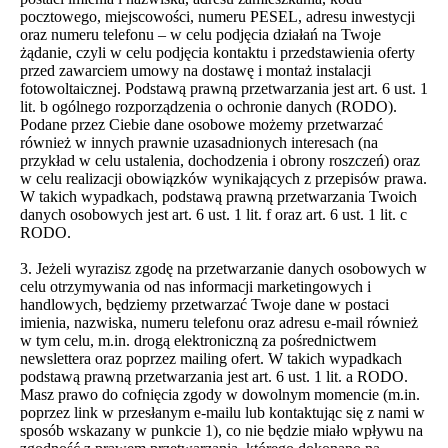
pocztowego, miejscowości, numeru PESEL, adresu inwestycji
oraz numeru telefonu – w celu podjęcia działań na Twoje
żądanie, czyli w celu podjęcia kontaktu i przedstawienia oferty
przed zawarciem umowy na dostawę i montaż instalacji
fotowoltaicznej. Podstawą prawną przetwarzania jest art. 6 ust. 1
lit. b ogólnego rozporządzenia o ochronie danych (RODO).
Podane przez Ciebie dane osobowe możemy przetwarzać
również w innych prawnie uzasadnionych interesach (na
przykład w celu ustalenia, dochodzenia i obrony roszczeń) oraz
w celu realizacji obowiązków wynikających z przepisów prawa.
W takich wypadkach, podstawą prawną przetwarzania Twoich
danych osobowych jest art. 6 ust. 1 lit. f oraz art. 6 ust. 1 lit. c
RODO.
3. Jeżeli wyrazisz zgodę na przetwarzanie danych osobowych w
celu otrzymywania od nas informacji marketingowych i
handlowych, będziemy przetwarzać Twoje dane w postaci
imienia, nazwiska, numeru telefonu oraz adresu e-mail również
w tym celu, m.in. drogą elektroniczną za pośrednictwem
newslettera oraz poprzez mailing ofert. W takich wypadkach
podstawą prawną przetwarzania jest art. 6 ust. 1 lit. a RODO.
Masz prawo do cofnięcia zgody w dowolnym momencie (m.in.
poprzez link w przesłanym e-mailu lub kontaktując się z nami w
sposób wskazany w punkcie 1), co nie będzie miało wpływu na