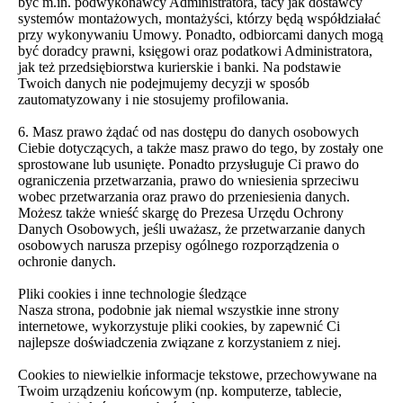
być m.in. podwykonawcy Administratora, tacy jak dostawcy
systemów montażowych, montażyści, którzy będą współdziałać
przy wykonywaniu Umowy. Ponadto, odbiorcami danych mogą
być doradcy prawni, księgowi oraz podatkowi Administratora,
jak też przedsiębiorstwa kurierskie i banki. Na podstawie
Twoich danych nie podejmujemy decyzji w sposób
zautomatyzowany i nie stosujemy profilowania.
6. Masz prawo żądać od nas dostępu do danych osobowych
Ciebie dotyczących, a także masz prawo do tego, by zostały one
sprostowane lub usunięte. Ponadto przysługuje Ci prawo do
ograniczenia przetwarzania, prawo do wniesienia sprzeciwu
wobec przetwarzania oraz prawo do przeniesienia danych.
Możesz także wnieść skargę do Prezesa Urzędu Ochrony
Danych Osobowych, jeśli uważasz, że przetwarzanie danych
osobowych narusza przepisy ogólnego rozporządzenia o
ochronie danych.
Pliki cookies i inne technologie śledzące
Nasza strona, podobnie jak niemal wszystkie inne strony
internetowe, wykorzystuje pliki cookies, by zapewnić Ci
najlepsze doświadczenia związane z korzystaniem z niej.
Cookies to niewielkie informacje tekstowe, przechowywane na
Twoim urządzeniu końcowym (np. komputerze, tablecie,