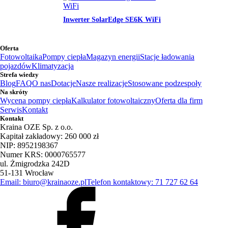
Inwerter SolarEdge SE6K WiFi
Oferta
Fotowoltaika
Pompy ciepła
Magazyn energii
Stacje ładowania
pojazdów
Klimatyzacja
Strefa wiedzy
Blog
FAQ
O nas
Dotacje
Nasze realizacje
Stosowane podzespoły
Na skróty
Wycena pompy ciepła
Kalkulator fotowoltaiczny
Oferta dla firm
Serwis
Kontakt
Kontakt
Kraina OZE Sp. z o.o.
Kapitał zakładowy: 260 000 zł
NIP: 8952198367
Numer KRS: 0000765577
ul. Żmigrodzka 242D
51-131 Wrocław
Email: biuro@krainaoze.pl
Telefon kontaktowy: 71 727 62 64