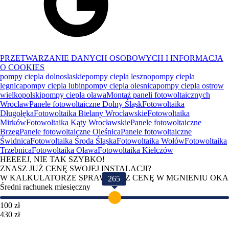
PRZETWARZANIE DANYCH OSOBOWYCH I INFORMACJA
O COOKIES
pompy ciepla dolnoslaskie
pompy ciepla leszno
pompy ciepla
legnica
pompy ciepla lubin
pompy ciepla olesnica
pompy ciepla ostrow
wielkopolski
pompy ciepla olawa
Montaż paneli fotowoltaicznych
Wrocław
Panele fotowoltaiczne Dolny Śląsk
Fotowoltaika
Długołęka
Fotowoltaika Bielany Wrocławskie
Fotowoltaika
Mirków
Fotowoltaika Kąty Wrocławskie
Panele fotowoltaiczne
Brzeg
Panele fotowoltaiczne Oleśnica
Panele fotowoltaiczne
Świdnica
Fotowoltaika Środa Śląska
Fotowoltaika Wołów
Fotowoltaika
Trzebnica
Fotowoltaika Oława
Fotowoltaika Kiełczów
HEEEEJ, NIE TAK SZYBKO!
ZNASZ JUŻ CENĘ SWOJEJ INSTALACJI?
W KALKULATORZE SPRAWDZISZ CENĘ W MGNIENIU OKA
265
Średni rachunek miesięczny
100 zł
430 zł