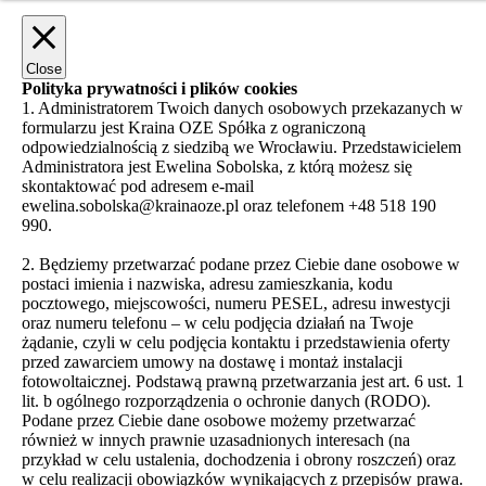
Close
Polityka prywatności i plików cookies
1. Administratorem Twoich danych osobowych przekazanych w
formularzu jest Kraina OZE Spółka z ograniczoną
odpowiedzialnością z siedzibą we Wrocławiu. Przedstawicielem
Administratora jest Ewelina Sobolska, z którą możesz się
skontaktować pod adresem e-mail
ewelina.sobolska@krainaoze.pl oraz telefonem +48 518 190
990.
2. Będziemy przetwarzać podane przez Ciebie dane osobowe w
postaci imienia i nazwiska, adresu zamieszkania, kodu
pocztowego, miejscowości, numeru PESEL, adresu inwestycji
oraz numeru telefonu – w celu podjęcia działań na Twoje
żądanie, czyli w celu podjęcia kontaktu i przedstawienia oferty
przed zawarciem umowy na dostawę i montaż instalacji
fotowoltaicznej. Podstawą prawną przetwarzania jest art. 6 ust. 1
lit. b ogólnego rozporządzenia o ochronie danych (RODO).
Podane przez Ciebie dane osobowe możemy przetwarzać
również w innych prawnie uzasadnionych interesach (na
przykład w celu ustalenia, dochodzenia i obrony roszczeń) oraz
w celu realizacji obowiązków wynikających z przepisów prawa.