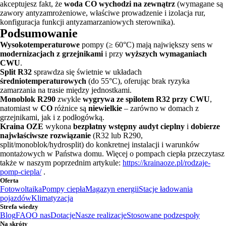
akceptujesz fakt, że
woda CO wychodzi na zewnątrz
(wymagane są
zawory antyzamrożeniowe, właściwe prowadzenie i izolacja rur,
konfiguracja funkcji antyzamarzaniowych sterownika).
Podsumowanie
Wysokotemperaturowe
pompy (≥ 60°C) mają największy sens w
modernizacjach z grzejnikami
i przy
wyższych wymaganiach
CWU
.
Split R32
sprawdza się świetnie w układach
średniotemperaturowych
(do 55°C), oferując brak ryzyka
zamarzania na trasie między jednostkami.
Monoblok R290
zwykle
wygrywa ze spilotem R32 przy CWU
,
natomiast w
CO
różnice są
niewielkie
– zarówno w domach z
grzejnikami, jak i z podłogówką.
Kraina OZE
wykona
bezpłatny wstępny audyt cieplny
i
dobierze
najwłaściwsze rozwiązanie
(R32 lub R290,
split/monoblok/hydrosplit) do konkretnej instalacji i warunków
montażowych w Państwa domu. Więcej o pompach ciepła przeczytasz
także w naszym poprzednim artykule:
https://krainaoze.pl/rodzaje-
pomp-ciepla/
.
Oferta
Fotowoltaika
Pompy ciepła
Magazyn energii
Stacje ładowania
pojazdów
Klimatyzacja
Strefa wiedzy
Blog
FAQ
O nas
Dotacje
Nasze realizacje
Stosowane podzespoły
Na skróty