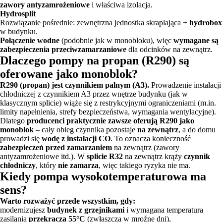
zawory antyzamrożeniowe
i właściwa izolacja.
Hydrosplit
Rozwiązanie pośrednie: zewnętrzna jednostka skraplająca +
hydrobox
w budynku.
Połączenie wodne
(podobnie jak w monobloku), więc
wymagane są
zabezpieczenia przeciwzamarzaniowe
dla odcinków na zewnątrz.
Dlaczego pompy na propan (R290) są
oferowane jako monoblok?
R290 (propan) jest czynnikiem palnym (A3).
Prowadzenie instalacji
chłodniczej z czynnikiem A3 przez wnętrze budynku (jak w
klasycznym splicie) wiąże się z restrykcyjnymi ograniczeniami (m.in.
limity napełnienia, strefy bezpieczeństwa, wymagania wentylacyjne).
Dlatego
producenci praktycznie zawsze oferują R290 jako
monoblok
– cały obieg czynnika pozostaje
na zewnątrz
, a do domu
prowadzi się
wodę z instalacji CO
. To oznacza konieczność
zabezpieczeń przed zamarzaniem
na zewnątrz (zawory
antyzamrożeniowe itd.). W
splicie R32
na zewnątrz krąży
czynnik
chłodniczy
, który
nie zamarza
, więc takiego ryzyka nie ma.
Kiedy pompa wysokotemperaturowa ma
sens?
Warto rozważyć przede wszystkim, gdy:
modernizujesz
budynek z grzejnikami
i wymagana temperatura
zasilania
przekracza 55°C
(zwłaszcza w mroźne dni),