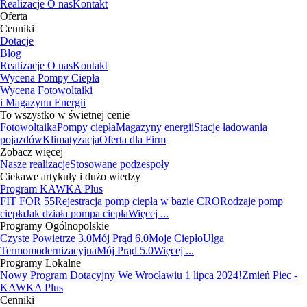
Realizacje
O nas
Kontakt
Oferta
Cenniki
Dotacje
Blog
Realizacje
O nas
Kontakt
Wycena Pompy Ciepła
Wycena Fotowoltaiki
i Magazynu Energii
To wszystko w świetnej cenie
Fotowoltaika
Pompy ciepła
Magazyny energii
Stacje ładowania
pojazdów
Klimatyzacja
Oferta dla Firm
Zobacz więcej
Nasze realizacje
Stosowane podzespoły
Ciekawe artykuły i dużo wiedzy
Program KAWKA Plus
FIT FOR 55
Rejestracja pomp ciepła w bazie CRO
Rodzaje pomp
ciepła
Jak działa pompa ciepła
Więcej ...
Programy Ogólnopolskie
Czyste Powietrze 3.0
Mój Prąd 6.0
Moje Ciepło
Ulga
Termomodernizacyjna
Mój Prąd 5.0
Więcej ...
Programy Lokalne
Nowy Program Dotacyjny We Wrocławiu 1 lipca 2024!
Zmień Piec -
KAWKA Plus
Cenniki