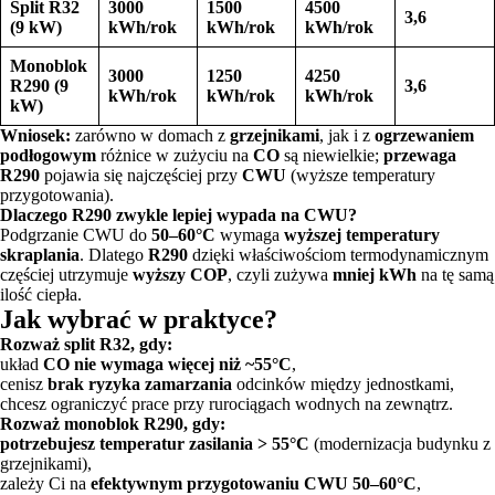
Split R32
3000
1500
4500
3,6
(9 kW)
kWh/rok
kWh/rok
kWh/rok
Monoblok
3000
1250
4250
R290 (9
3,6
kWh/rok
kWh/rok
kWh/rok
kW)
Wniosek:
zarówno w domach z
grzejnikami
, jak i z
ogrzewaniem
podłogowym
różnice w zużyciu na
CO
są niewielkie;
przewaga
R290
pojawia się najczęściej przy
CWU
(wyższe temperatury
przygotowania).
Dlaczego R290 zwykle lepiej wypada na CWU?
Podgrzanie CWU do
50–60°C
wymaga
wyższej temperatury
skraplania
. Dlatego
R290
dzięki właściwościom termodynamicznym
częściej utrzymuje
wyższy COP
, czyli zużywa
mniej kWh
na tę samą
ilość ciepła.
Jak wybrać w praktyce?
Rozważ split R32, gdy:
układ
CO nie wymaga więcej niż ~55°C
,
cenisz
brak ryzyka zamarzania
odcinków między jednostkami,
chcesz ograniczyć prace przy rurociągach wodnych na zewnątrz.
Rozważ monoblok R290, gdy:
potrzebujesz temperatur zasilania > 55°C
(modernizacja budynku z
grzejnikami),
zależy Ci na
efektywnym przygotowaniu CWU 50–60°C
,