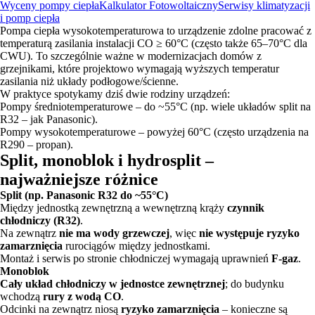
Wyceny pompy ciepła
Kalkulator Fotowoltaiczny
Serwisy klimatyzacji
i pomp ciepła
Pompa ciepła wysokotemperaturowa to urządzenie zdolne pracować z
temperaturą zasilania instalacji CO ≥ 60°C (często także 65–70°C dla
CWU). To szczególnie ważne w modernizacjach domów z
grzejnikami, które projektowo wymagają wyższych temperatur
zasilania niż układy podłogowe/ścienne.
W praktyce spotykamy dziś dwie rodziny urządzeń:
Pompy średniotemperaturowe – do ~55°C (np. wiele układów split na
R32 – jak Panasonic).
Pompy wysokotemperaturowe – powyżej 60°C (często urządzenia na
R290 – propan).
Split, monoblok i hydrosplit –
najważniejsze różnice
Split (np. Panasonic R32 do ~55°C)
Między jednostką zewnętrzną a wewnętrzną krąży
czynnik
chłodniczy (R32)
.
Na zewnątrz
nie ma wody grzewczej
, więc
nie występuje ryzyko
zamarznięcia
rurociągów między jednostkami.
Montaż i serwis po stronie chłodniczej wymagają uprawnień
F-gaz
.
Monoblok
Cały układ chłodniczy w jednostce zewnętrznej
; do budynku
wchodzą
rury z wodą CO
.
Odcinki na zewnątrz niosą
ryzyko zamarznięcia
– konieczne są