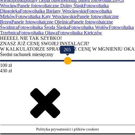
wielkopolski
pompy ciepla olawa
Montaż paneli fotowoltaicznych
Wrocław
Panele fotowoltaiczne Dolny Śląsk
Fotowoltaika
Długołęka
Fotowoltaika Bielany Wrocławskie
Fotowoltaika
Mirków
Fotowoltaika Kąty Wrocławskie
Panele fotowoltaiczne
Brzeg
Panele fotowoltaiczne Oleśnica
Panele fotowoltaiczne
Świdnica
Fotowoltaika Środa Śląska
Fotowoltaika Wołów
Fotowoltaika
Trzebnica
Fotowoltaika Oława
Fotowoltaika Kiełczów
HEEEEJ, NIE TAK SZYBKO!
ZNASZ JUŻ CENĘ SWOJEJ INSTALACJI?
W KALKULATORZE SPRAWDZISZ CENĘ W MGNIENIU OKA
265
Średni rachunek miesięczny
100 zł
430 zł
Polityka prywatności i plików cookies