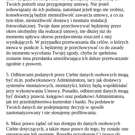
Twoich potrzeb oraz przygotujemy umowę. Nie jesteś
zobowiązany do ich podania, natomiast jeżeli tego nie zrobisz,
konsekwencją będzie niemożliwość zawarcia umowy, a co za
tym idzie, niemożliwość dostawy i montażu instalacji
fotowoltaicznej. Twoje dane przechowywać będziemy przez
okres niezbędny dla realizacji umowy, nie dłużej niż do
momentu upływu okresu przedawnienia roszczeń z niej
wynikających. W przypadku przetwarzania dla celów, o których
mowa w punkcie 3, będziemy je przechowywać co do zasady
do momentu wycofania Twojej zgody, chyba że spełniona
zostanie inna przesłanka umożliwiająca ich dalsze przetwarzanie
zgodnie z prawem.
5. Odbiorcami podanych przez Ciebie danych osobowych mogą
być m.in. podwykonawcy Administratora, tacy jak dostawcy
systemów montażowych, montażyści, którzy będą współdziałać
przy wykonywaniu Umowy. Ponadto, odbiorcami danych mogą
być doradcy prawni, księgowi oraz podatkowi Administratora,
jak też przedsiębiorstwa kurierskie i banki. Na podstawie
Twoich danych nie podejmujemy decyzji w sposób
zautomatyzowany i nie stosujemy profilowania.
6. Masz prawo żądać od nas dostępu do danych osobowych
Ciebie dotyczących, a także masz prawo do tego, by zostały one
sprostowane lub usunięte. Ponadto przysługuje Ci prawo do