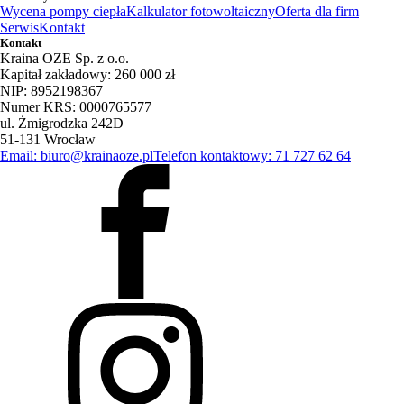
Wycena pompy ciepła
Kalkulator fotowoltaiczny
Oferta dla firm
Serwis
Kontakt
Kontakt
Kraina OZE Sp. z o.o.
Kapitał zakładowy: 260 000 zł
NIP: 8952198367
Numer KRS: 0000765577
ul. Żmigrodzka 242D
51-131 Wrocław
Email: biuro@krainaoze.pl
Telefon kontaktowy: 71 727 62 64