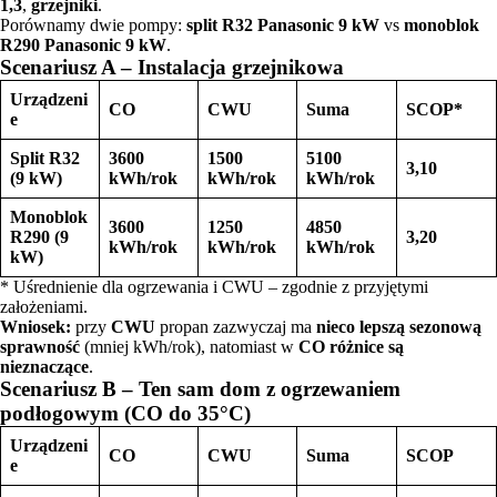
1,3
,
grzejniki
.
Porównamy dwie pompy:
split R32 Panasonic 9 kW
vs
monoblok
R290 Panasonic 9 kW
.
Scenariusz A – Instalacja grzejnikowa
Urządzeni
CO
CWU
Suma
SCOP*
e
Split R32
3600
1500
5100
3,10
(9 kW)
kWh/rok
kWh/rok
kWh/rok
Monoblok
3600
1250
4850
R290 (9
3,20
kWh/rok
kWh/rok
kWh/rok
kW)
* Uśrednienie dla ogrzewania i CWU – zgodnie z przyjętymi
założeniami.
Wniosek:
przy
CWU
propan zazwyczaj ma
nieco lepszą sezonową
sprawność
(mniej kWh/rok), natomiast w
CO różnice są
nieznaczące
.
Scenariusz B – Ten sam dom z ogrzewaniem
podłogowym (CO do 35°C)
Urządzeni
CO
CWU
Suma
SCOP
e