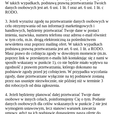
W takich wypadkach, podstawą prawną przetwarzania Twoich
danych osobowych jest art. 6 ust. 1 lit. f oraz art. 6 ust. 1 lit. c
RODO.
3. Jeżeli wyrazisz zgodę na przetwarzanie danych osobowych w
celu otrzymywania od nas informacji marketingowych i
handlowych, będziemy przetwarzać Twoje dane w postaci
imienia, nazwiska, numeru telefonu oraz adresu e-mail również
w tym celu, m.in. drogą elektroniczną za pośrednictwem
newslettera oraz poprzez mailing ofert. W takich wypadkach
podstawą prawną przetwarzania jest art. 6 ust. 1 lit. a RODO.
Masz prawo do cofnięcia zgody w dowolnym momencie (m.in.
poprzez link w przesłanym e-mailu lub kontaktując się z nami w
sposób wskazany w punkcie 1), co nie będzie miało wpływu na
zgodność z prawem przetwarzania, którego dokonano na
podstawie zgody przed jej cofnięciem. W przypadku wycofania
zgody, dane przetwarzane wyłącznie na tej podstawie zostaną
przez nas usunięte niezwłocznie, nie później niż w terminie 3
dni roboczych od dnia zgłoszenia.
4. Jeżeli będziemy planować dalej przetwarzać Twoje dane
osobowe w innych celach, poinformujemy Cię o tym. Podanie
danych osobowych dla celów wskazanych w punkcie 2 nie jest
wymogiem ustawowym, lecz stanowi warunek zawarcia
umowy, gdyż na ich podstawie dopasujemy naszą ofertę do