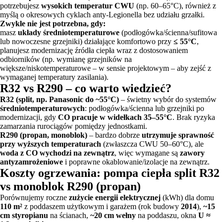
potrzebujesz
wysokich temperatur CWU
(np. 60–65°C), również z
myślą o okresowych cyklach anty-Legionella bez udziału grzałki.
Zwykle nie jest potrzebna, gdy:
masz
układy średniotemperaturowe
(podłogówka/ścienna/sufitowa
lub nowoczesne grzejniki) działające komfortowo przy
≤ 55°C
,
planujesz modernizację źródła ciepła wraz z dostosowaniem
odbiorników (np. wymianę grzejników na
większe/niskotemperaturowe – w sensie projektowym – aby zejść z
wymaganej temperatury zasilania).
R32 vs R290 – co warto wiedzieć?
R32 (split, np. Panasonic do ~55°C)
– świetny wybór do systemów
średniotemperaturowych
: podłogówka/ścienna lub grzejniki po
modernizacji, gdy
CO pracuje w widełkach 35–55°C
. Brak ryzyka
zamarzania rurociągów pomiędzy jednostkami.
R290 (propan, monoblok)
– bardzo dobrze
utrzymuje sprawność
przy wyższych temperaturach
(zwłaszcza CWU 50–60°C), ale
woda z CO wychodzi na zewnątrz
, więc wymagane są
zawory
antyzamrożeniowe
i poprawne okablowanie/izolacje na zewnątrz.
Koszty ogrzewania: pompa ciepła split R32
vs monoblok R290 (propan)
Porównujemy roczne
zużycie energii elektrycznej
(kWh) dla domu
110 m²
z poddaszem użytkowym i garażem (rok budowy
2014
),
~15
cm styropianu
na ścianach,
~20 cm wełny
na poddaszu, okna
U ≈