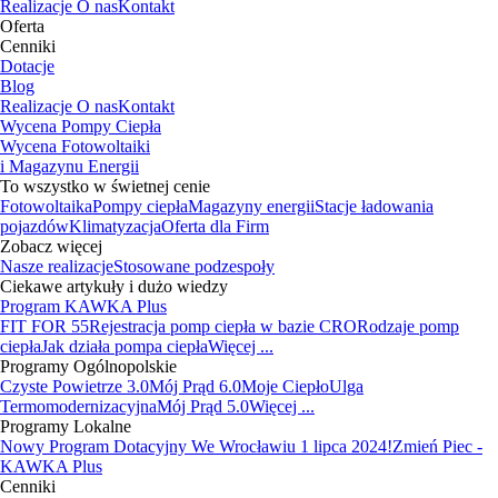
Realizacje
O nas
Kontakt
Oferta
Cenniki
Dotacje
Blog
Realizacje
O nas
Kontakt
Wycena Pompy Ciepła
Wycena Fotowoltaiki
i Magazynu Energii
To wszystko w świetnej cenie
Fotowoltaika
Pompy ciepła
Magazyny energii
Stacje ładowania
pojazdów
Klimatyzacja
Oferta dla Firm
Zobacz więcej
Nasze realizacje
Stosowane podzespoły
Ciekawe artykuły i dużo wiedzy
Program KAWKA Plus
FIT FOR 55
Rejestracja pomp ciepła w bazie CRO
Rodzaje pomp
ciepła
Jak działa pompa ciepła
Więcej ...
Programy Ogólnopolskie
Czyste Powietrze 3.0
Mój Prąd 6.0
Moje Ciepło
Ulga
Termomodernizacyjna
Mój Prąd 5.0
Więcej ...
Programy Lokalne
Nowy Program Dotacyjny We Wrocławiu 1 lipca 2024!
Zmień Piec -
KAWKA Plus
Cenniki