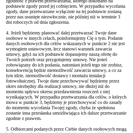
zgodność z prawem przetwarzania, którego dokonano na
podstawie zgody przed jej cofnięciem. W przypadku wycofania
zgody, dane przetwarzane wyłącznie na tej podstawie zostaną
przez nas usunięte niezwłocznie, nie później niż w terminie 3
dni roboczych od dnia zgłoszenia.
4. Jeżeli będziemy planować dalej przetwarzać Twoje dane
osobowe w innych celach, poinformujemy Cię o tym. Podanie
danych osobowych dla celów wskazanych w punkcie 2 nie jest
wymogiem ustawowym, lecz stanowi warunek zawarcia
umowy, gdyż na ich podstawie dopasujemy naszą ofertę do
Twoich potrzeb oraz przygotujemy umowę. Nie jesteś
zobowiązany do ich podania, natomiast jeżeli tego nie zrobisz,
konsekwencją będzie niemożliwość zawarcia umowy, a co za
tym idzie, niemożliwość dostawy i montażu instalacji
fotowoltaicznej. Twoje dane przechowywać będziemy przez
okres niezbędny dla realizacji umowy, nie dłużej niż do
momentu upływu okresu przedawnienia roszczeń z niej
wynikających. W przypadku przetwarzania dla celów, o których
mowa w punkcie 3, będziemy je przechowywać co do zasady
do momentu wycofania Twojej zgody, chyba że spełniona
zostanie inna przesłanka umożliwiająca ich dalsze przetwarzanie
zgodnie z prawem.
5. Odbiorcami podanych przez Ciebie danych osobowych mogą