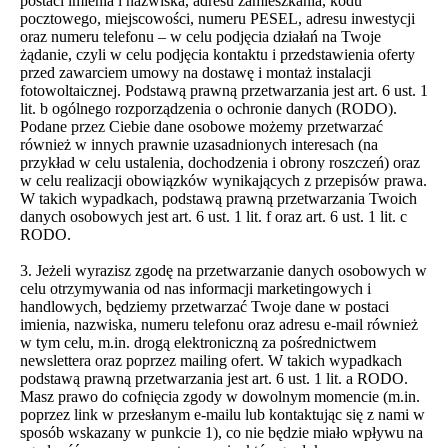
postaci imienia i nazwiska, adresu zamieszkania, kodu
pocztowego, miejscowości, numeru PESEL, adresu inwestycji
oraz numeru telefonu – w celu podjęcia działań na Twoje
żądanie, czyli w celu podjęcia kontaktu i przedstawienia oferty
przed zawarciem umowy na dostawę i montaż instalacji
fotowoltaicznej. Podstawą prawną przetwarzania jest art. 6 ust. 1
lit. b ogólnego rozporządzenia o ochronie danych (RODO).
Podane przez Ciebie dane osobowe możemy przetwarzać
również w innych prawnie uzasadnionych interesach (na
przykład w celu ustalenia, dochodzenia i obrony roszczeń) oraz
w celu realizacji obowiązków wynikających z przepisów prawa.
W takich wypadkach, podstawą prawną przetwarzania Twoich
danych osobowych jest art. 6 ust. 1 lit. f oraz art. 6 ust. 1 lit. c
RODO.
3. Jeżeli wyrazisz zgodę na przetwarzanie danych osobowych w
celu otrzymywania od nas informacji marketingowych i
handlowych, będziemy przetwarzać Twoje dane w postaci
imienia, nazwiska, numeru telefonu oraz adresu e-mail również
w tym celu, m.in. drogą elektroniczną za pośrednictwem
newslettera oraz poprzez mailing ofert. W takich wypadkach
podstawą prawną przetwarzania jest art. 6 ust. 1 lit. a RODO.
Masz prawo do cofnięcia zgody w dowolnym momencie (m.in.
poprzez link w przesłanym e-mailu lub kontaktując się z nami w
sposób wskazany w punkcie 1), co nie będzie miało wpływu na