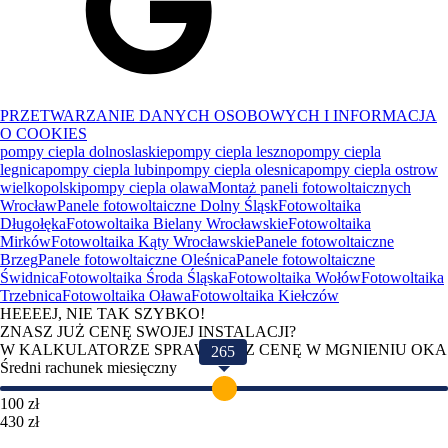
PRZETWARZANIE DANYCH OSOBOWYCH I INFORMACJA
O COOKIES
pompy ciepla dolnoslaskie
pompy ciepla leszno
pompy ciepla
legnica
pompy ciepla lubin
pompy ciepla olesnica
pompy ciepla ostrow
wielkopolski
pompy ciepla olawa
Montaż paneli fotowoltaicznych
Wrocław
Panele fotowoltaiczne Dolny Śląsk
Fotowoltaika
Długołęka
Fotowoltaika Bielany Wrocławskie
Fotowoltaika
Mirków
Fotowoltaika Kąty Wrocławskie
Panele fotowoltaiczne
Brzeg
Panele fotowoltaiczne Oleśnica
Panele fotowoltaiczne
Świdnica
Fotowoltaika Środa Śląska
Fotowoltaika Wołów
Fotowoltaika
Trzebnica
Fotowoltaika Oława
Fotowoltaika Kiełczów
HEEEEJ, NIE TAK SZYBKO!
ZNASZ JUŻ CENĘ SWOJEJ INSTALACJI?
W KALKULATORZE SPRAWDZISZ CENĘ W MGNIENIU OKA
265
Średni rachunek miesięczny
100 zł
430 zł