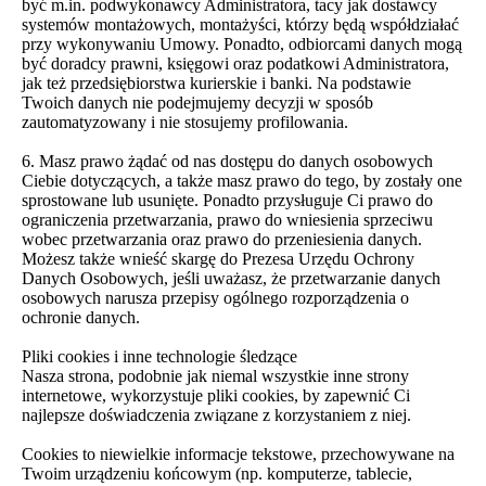
być m.in. podwykonawcy Administratora, tacy jak dostawcy
systemów montażowych, montażyści, którzy będą współdziałać
przy wykonywaniu Umowy. Ponadto, odbiorcami danych mogą
być doradcy prawni, księgowi oraz podatkowi Administratora,
jak też przedsiębiorstwa kurierskie i banki. Na podstawie
Twoich danych nie podejmujemy decyzji w sposób
zautomatyzowany i nie stosujemy profilowania.
6. Masz prawo żądać od nas dostępu do danych osobowych
Ciebie dotyczących, a także masz prawo do tego, by zostały one
sprostowane lub usunięte. Ponadto przysługuje Ci prawo do
ograniczenia przetwarzania, prawo do wniesienia sprzeciwu
wobec przetwarzania oraz prawo do przeniesienia danych.
Możesz także wnieść skargę do Prezesa Urzędu Ochrony
Danych Osobowych, jeśli uważasz, że przetwarzanie danych
osobowych narusza przepisy ogólnego rozporządzenia o
ochronie danych.
Pliki cookies i inne technologie śledzące
Nasza strona, podobnie jak niemal wszystkie inne strony
internetowe, wykorzystuje pliki cookies, by zapewnić Ci
najlepsze doświadczenia związane z korzystaniem z niej.
Cookies to niewielkie informacje tekstowe, przechowywane na
Twoim urządzeniu końcowym (np. komputerze, tablecie,