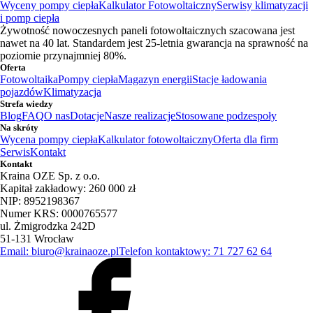
Wyceny pompy ciepła
Kalkulator Fotowoltaiczny
Serwisy klimatyzacji
i pomp ciepła
Żywotność nowoczesnych paneli fotowoltaicznych szacowana jest
nawet na 40 lat. Standardem jest 25-letnia gwarancja na sprawność na
poziomie przynajmniej 80%.
Oferta
Fotowoltaika
Pompy ciepła
Magazyn energii
Stacje ładowania
pojazdów
Klimatyzacja
Strefa wiedzy
Blog
FAQ
O nas
Dotacje
Nasze realizacje
Stosowane podzespoły
Na skróty
Wycena pompy ciepła
Kalkulator fotowoltaiczny
Oferta dla firm
Serwis
Kontakt
Kontakt
Kraina OZE Sp. z o.o.
Kapitał zakładowy: 260 000 zł
NIP: 8952198367
Numer KRS: 0000765577
ul. Żmigrodzka 242D
51-131 Wrocław
Email: biuro@krainaoze.pl
Telefon kontaktowy: 71 727 62 64