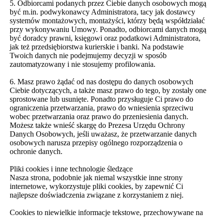
5. Odbiorcami podanych przez Ciebie danych osobowych mogą
być m.in. podwykonawcy Administratora, tacy jak dostawcy
systemów montażowych, montażyści, którzy będą współdziałać
przy wykonywaniu Umowy. Ponadto, odbiorcami danych mogą
być doradcy prawni, księgowi oraz podatkowi Administratora,
jak też przedsiębiorstwa kurierskie i banki. Na podstawie
Twoich danych nie podejmujemy decyzji w sposób
zautomatyzowany i nie stosujemy profilowania.
6. Masz prawo żądać od nas dostępu do danych osobowych
Ciebie dotyczących, a także masz prawo do tego, by zostały one
sprostowane lub usunięte. Ponadto przysługuje Ci prawo do
ograniczenia przetwarzania, prawo do wniesienia sprzeciwu
wobec przetwarzania oraz prawo do przeniesienia danych.
Możesz także wnieść skargę do Prezesa Urzędu Ochrony
Danych Osobowych, jeśli uważasz, że przetwarzanie danych
osobowych narusza przepisy ogólnego rozporządzenia o
ochronie danych.
Pliki cookies i inne technologie śledzące
Nasza strona, podobnie jak niemal wszystkie inne strony
internetowe, wykorzystuje pliki cookies, by zapewnić Ci
najlepsze doświadczenia związane z korzystaniem z niej.
Cookies to niewielkie informacje tekstowe, przechowywane na