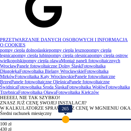
PRZETWARZANIE DANYCH OSOBOWYCH I INFORMACJA
O COOKIES
pompy ciepla dolnoslaskie
pompy ciepla leszno
pompy ciepla
legnica
pompy ciepla lubin
pompy ciepla olesnica
pompy ciepla ostrow
wielkopolski
pompy ciepla olawa
Montaż paneli fotowoltaicznych
Wrocław
Panele fotowoltaiczne Dolny Śląsk
Fotowoltaika
Długołęka
Fotowoltaika Bielany Wrocławskie
Fotowoltaika
Mirków
Fotowoltaika Kąty Wrocławskie
Panele fotowoltaiczne
Brzeg
Panele fotowoltaiczne Oleśnica
Panele fotowoltaiczne
Świdnica
Fotowoltaika Środa Śląska
Fotowoltaika Wołów
Fotowoltaika
Trzebnica
Fotowoltaika Oława
Fotowoltaika Kiełczów
HEEEEJ, NIE TAK SZYBKO!
ZNASZ JUŻ CENĘ SWOJEJ INSTALACJI?
W KALKULATORZE SPRAWDZISZ CENĘ W MGNIENIU OKA
265
Średni rachunek miesięczny
100 zł
430 zł