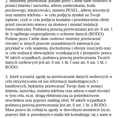
2. Będziemy przetwarzać podane przez Ciebie dane osobowe w
postaci imienia i nazwiska, adresu zamieszkania, kodu
pocztowego, miejscowości, numeru PESEL, adresu inwestycji
oraz numeru telefonu – w celu podjęcia działań na Twoje
żądanie, czyli w celu podjęcia kontaktu i przedstawienia oferty
przed zawarciem umowy na dostawę i montaż instalacji
fotowoltaicznej. Podstawą prawną przetwarzania jest art. 6 ust. 1
lit. b ogólnego rozporządzenia o ochronie danych (RODO).
Podane przez Ciebie dane osobowe możemy przetwarzać
również w innych prawnie uzasadnionych interesach (na
przykład w celu ustalenia, dochodzenia i obrony roszczeń) oraz
w celu realizacji obowiązków wynikających z przepisów prawa.
W takich wypadkach, podstawą prawną przetwarzania Twoich
danych osobowych jest art. 6 ust. 1 lit. f oraz art. 6 ust. 1 lit. c
RODO.
3. Jeżeli wyrazisz zgodę na przetwarzanie danych osobowych w
celu otrzymywania od nas informacji marketingowych i
handlowych, będziemy przetwarzać Twoje dane w postaci
imienia, nazwiska, numeru telefonu oraz adresu e-mail również
w tym celu, m.in. drogą elektroniczną za pośrednictwem
newslettera oraz poprzez mailing ofert. W takich wypadkach
podstawą prawną przetwarzania jest art. 6 ust. 1 lit. a RODO.
Masz prawo do cofnięcia zgody w dowolnym momencie (m.in.
poprzez link w przesłanym e-mailu lub kontaktując się z nami w