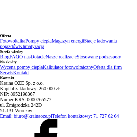
Oferta
Fotowoltaika
Pompy ciepła
Magazyn energii
Stacje ładowania
pojazdów
Klimatyzacja
Strefa wiedzy
Blog
FAQ
O nas
Dotacje
Nasze realizacje
Stosowane podzespoły
Na skróty
Wycena pompy ciepła
Kalkulator fotowoltaiczny
Oferta dla firm
Serwis
Kontakt
Kontakt
Kraina OZE Sp. z o.o.
Kapitał zakładowy: 260 000 zł
NIP: 8952198367
Numer KRS: 0000765577
ul. Żmigrodzka 242D
51-131 Wrocław
Email: biuro@krainaoze.pl
Telefon kontaktowy: 71 727 62 64