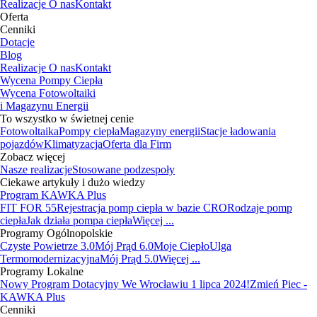
Realizacje
O nas
Kontakt
Oferta
Cenniki
Dotacje
Blog
Realizacje
O nas
Kontakt
Wycena Pompy Ciepła
Wycena Fotowoltaiki
i Magazynu Energii
To wszystko w świetnej cenie
Fotowoltaika
Pompy ciepła
Magazyny energii
Stacje ładowania
pojazdów
Klimatyzacja
Oferta dla Firm
Zobacz więcej
Nasze realizacje
Stosowane podzespoły
Ciekawe artykuły i dużo wiedzy
Program KAWKA Plus
FIT FOR 55
Rejestracja pomp ciepła w bazie CRO
Rodzaje pomp
ciepła
Jak działa pompa ciepła
Więcej ...
Programy Ogólnopolskie
Czyste Powietrze 3.0
Mój Prąd 6.0
Moje Ciepło
Ulga
Termomodernizacyjna
Mój Prąd 5.0
Więcej ...
Programy Lokalne
Nowy Program Dotacyjny We Wrocławiu 1 lipca 2024!
Zmień Piec -
KAWKA Plus
Cenniki