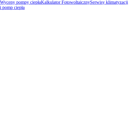
Wyceny pompy ciepła
Kalkulator Fotowoltaiczny
Serwisy klimatyzacji
i pomp ciepła