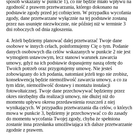
sposób wskazany w punkcie 1), co nie będzie miało wpływu na
zgodność z prawem przetwarzania, którego dokonano na
podstawie zgody przed jej cofnięciem. W przypadku wycofania
zgody, dane przetwarzane wyłącznie na tej podstawie zostaną
przez nas usunięte niezwłocznie, nie później niż w terminie 3
dni roboczych od dnia zgłoszenia.
4. Jeżeli będziemy planować dalej przetwarzać Twoje dane
osobowe w innych celach, poinformujemy Cię o tym. Podanie
danych osobowych dla celów wskazanych w punkcie 2 nie jest
wymogiem ustawowym, lecz stanowi warunek zawarcia
umowy, gdyż na ich podstawie dopasujemy naszą ofertę do
Twoich potrzeb oraz przygotujemy umowę. Nie jesteś
zobowiązany do ich podania, natomiast jeżeli tego nie zrobisz,
konsekwencją będzie niemożliwość zawarcia umowy, a co za
tym idzie, niemożliwość dostawy i montażu instalacji
fotowoltaicznej. Twoje dane przechowywać będziemy przez
okres niezbędny dla realizacji umowy, nie dłużej niż do
momentu upływu okresu przedawnienia roszczeń z niej
wynikających. W przypadku przetwarzania dla celów, o których
mowa w punkcie 3, będziemy je przechowywać co do zasady
do momentu wycofania Twojej zgody, chyba że spełniona
zostanie inna przesłanka umożliwiająca ich dalsze przetwarzanie
zgodnie z prawem.