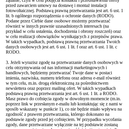
żądanie, czyli w celu podjęcia kontaktu i przedstawienia oferty
przed zawarciem umowy na dostawę i montaż instalacji
fotowoltaicznej. Podstawą prawną przetwarzania jest art. 6 ust. 1
lit. b ogólnego rozporządzenia o ochronie danych (RODO).
Podane przez Ciebie dane osobowe możemy przetwarzać
również w innych prawnie uzasadnionych interesach (na
przykład w celu ustalenia, dochodzenia i obrony roszczeń) oraz
w celu realizacji obowiązków wynikających z przepisów prawa.
W takich wypadkach, podstawą prawną przetwarzania Twoich
danych osobowych jest art. 6 ust. 1 lit. f oraz art. 6 ust. 1 lit. c
RODO.
3. Jeżeli wyrazisz zgodę na przetwarzanie danych osobowych w
celu otrzymywania od nas informacji marketingowych i
handlowych, będziemy przetwarzać Twoje dane w postaci
imienia, nazwiska, numeru telefonu oraz adresu e-mail również
w tym celu, m.in. drogą elektroniczną za pośrednictwem
newslettera oraz poprzez mailing ofert. W takich wypadkach
podstawą prawną przetwarzania jest art. 6 ust. 1 lit. a RODO.
Masz prawo do cofnięcia zgody w dowolnym momencie (m.in.
poprzez link w przesłanym e-mailu lub kontaktując się z nami w
sposób wskazany w punkcie 1), co nie będzie miało wpływu na
zgodność z prawem przetwarzania, którego dokonano na
podstawie zgody przed jej cofnięciem. W przypadku wycofania
zgody, dane przetwarzane wyłącznie na tej podstawie zostaną