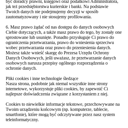
być doradcy prawni, księgowi oraz podatkowi Administratora,
jak też przedsiębiorstwa kurierskie i banki. Na podstawie
Twoich danych nie podejmujemy decyzji w sposób
zautomatyzowany i nie stosujemy profilowania.
6. Masz prawo żądać od nas dostępu do danych osobowych
Ciebie dotyczących, a także masz prawo do tego, by zostały one
sprostowane lub usunięte. Ponadto przysługuje Ci prawo do
ograniczenia przetwarzania, prawo do wniesienia sprzeciwu
wobec przetwarzania oraz prawo do przeniesienia danych.
Możesz także wnieść skargę do Prezesa Urzędu Ochrony
Danych Osobowych, jeśli uważasz, że przetwarzanie danych
osobowych narusza przepisy ogólnego rozporządzenia o
ochronie danych.
Pliki cookies i inne technologie śledzące
Nasza strona, podobnie jak niemal wszystkie inne strony
internetowe, wykorzystuje pliki cookies, by zapewnić Ci
najlepsze doświadczenia związane z korzystaniem z niej.
Cookies to niewielkie informacje tekstowe, przechowywane na
Twoim urządzeniu końcowym (np. komputerze, tablecie,
smartfonie), które mogą być odczytywane przez nasz system
teleinformatyczny.