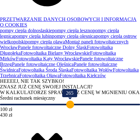
PRZETWARZANIE DANYCH OSOBOWYCH I INFORMACJA
O COOKIES
pompy ciepla dolnoslaskie
pompy ciepla leszno
pompy ciepla
legnica
pompy ciepla lubin
pompy ciepla olesnica
pompy ciepla ostrow
wielkopolski
pompy ciepla olawa
Montaż paneli fotowoltaicznych
Wrocław
Panele fotowoltaiczne Dolny Śląsk
Fotowoltaika
Długołęka
Fotowoltaika Bielany Wrocławskie
Fotowoltaika
Mirków
Fotowoltaika Kąty Wrocławskie
Panele fotowoltaiczne
Brzeg
Panele fotowoltaiczne Oleśnica
Panele fotowoltaiczne
Świdnica
Fotowoltaika Środa Śląska
Fotowoltaika Wołów
Fotowoltaika
Trzebnica
Fotowoltaika Oława
Fotowoltaika Kiełczów
HEEEEJ, NIE TAK SZYBKO!
ZNASZ JUŻ CENĘ SWOJEJ INSTALACJI?
W KALKULATORZE SPRAWDZISZ CENĘ W MGNIENIU OKA
265
Średni rachunek miesięczny
100 zł
430 zł