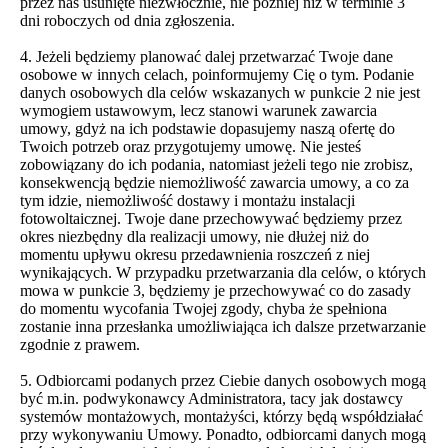
przez nas usunięte niezwłocznie, nie później niż w terminie 3
dni roboczych od dnia zgłoszenia.
4. Jeżeli będziemy planować dalej przetwarzać Twoje dane
osobowe w innych celach, poinformujemy Cię o tym. Podanie
danych osobowych dla celów wskazanych w punkcie 2 nie jest
wymogiem ustawowym, lecz stanowi warunek zawarcia
umowy, gdyż na ich podstawie dopasujemy naszą ofertę do
Twoich potrzeb oraz przygotujemy umowę. Nie jesteś
zobowiązany do ich podania, natomiast jeżeli tego nie zrobisz,
konsekwencją będzie niemożliwość zawarcia umowy, a co za
tym idzie, niemożliwość dostawy i montażu instalacji
fotowoltaicznej. Twoje dane przechowywać będziemy przez
okres niezbędny dla realizacji umowy, nie dłużej niż do
momentu upływu okresu przedawnienia roszczeń z niej
wynikających. W przypadku przetwarzania dla celów, o których
mowa w punkcie 3, będziemy je przechowywać co do zasady
do momentu wycofania Twojej zgody, chyba że spełniona
zostanie inna przesłanka umożliwiająca ich dalsze przetwarzanie
zgodnie z prawem.
5. Odbiorcami podanych przez Ciebie danych osobowych mogą
być m.in. podwykonawcy Administratora, tacy jak dostawcy
systemów montażowych, montażyści, którzy będą współdziałać
przy wykonywaniu Umowy. Ponadto, odbiorcami danych mogą