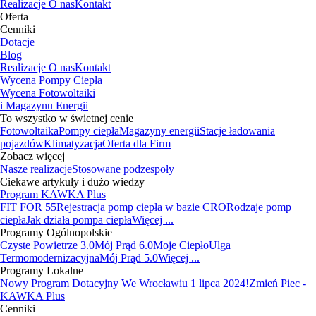
Realizacje
O nas
Kontakt
Oferta
Cenniki
Dotacje
Blog
Realizacje
O nas
Kontakt
Wycena Pompy Ciepła
Wycena Fotowoltaiki
i Magazynu Energii
To wszystko w świetnej cenie
Fotowoltaika
Pompy ciepła
Magazyny energii
Stacje ładowania
pojazdów
Klimatyzacja
Oferta dla Firm
Zobacz więcej
Nasze realizacje
Stosowane podzespoły
Ciekawe artykuły i dużo wiedzy
Program KAWKA Plus
FIT FOR 55
Rejestracja pomp ciepła w bazie CRO
Rodzaje pomp
ciepła
Jak działa pompa ciepła
Więcej ...
Programy Ogólnopolskie
Czyste Powietrze 3.0
Mój Prąd 6.0
Moje Ciepło
Ulga
Termomodernizacyjna
Mój Prąd 5.0
Więcej ...
Programy Lokalne
Nowy Program Dotacyjny We Wrocławiu 1 lipca 2024!
Zmień Piec -
KAWKA Plus
Cenniki