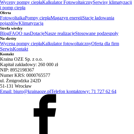
Wyceny pompy ciepła
Kalkulator Fotowoltaiczny
Serwisy klimatyzacji
i pomp ciepła
Oferta
Fotowoltaika
Pompy ciepła
Magazyn energii
Stacje ładowania
pojazdów
Klimatyzacja
Strefa wiedzy
Blog
FAQ
O nas
Dotacje
Nasze realizacje
Stosowane podzespoły
Na skróty
Wycena pompy ciepła
Kalkulator fotowoltaiczny
Oferta dla firm
Serwis
Kontakt
Kontakt
Kraina OZE Sp. z o.o.
Kapitał zakładowy: 260 000 zł
NIP: 8952198367
Numer KRS: 0000765577
ul. Żmigrodzka 242D
51-131 Wrocław
Email: biuro@krainaoze.pl
Telefon kontaktowy: 71 727 62 64