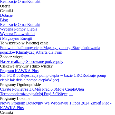
Realizacje
O nas
Kontakt
Oferta
Cenniki
Dotacje
Blog
Realizacje
O nas
Kontakt
Wycena Pompy Ciepła
Wycena Fotowoltaiki
i Magazynu Energii
To wszystko w świetnej cenie
Fotowoltaika
Pompy ciepła
Magazyny energii
Stacje ładowania
pojazdów
Klimatyzacja
Oferta dla Firm
Zobacz więcej
Nasze realizacje
Stosowane podzespoły
Ciekawe artykuły i dużo wiedzy
Program KAWKA Plus
FIT FOR 55
Rejestracja pomp ciepła w bazie CRO
Rodzaje pomp
ciepła
Jak działa pompa ciepła
Więcej ...
Programy Ogólnopolskie
Czyste Powietrze 3.0
Mój Prąd 6.0
Moje Ciepło
Ulga
Termomodernizacyjna
Mój Prąd 5.0
Więcej ...
Programy Lokalne
Nowy Program Dotacyjny We Wrocławiu 1 lipca 2024!
Zmień Piec -
KAWKA Plus
Cenniki