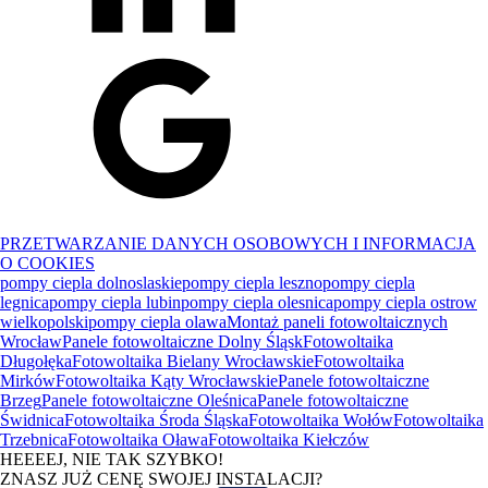
PRZETWARZANIE DANYCH OSOBOWYCH I INFORMACJA
O COOKIES
pompy ciepla dolnoslaskie
pompy ciepla leszno
pompy ciepla
legnica
pompy ciepla lubin
pompy ciepla olesnica
pompy ciepla ostrow
wielkopolski
pompy ciepla olawa
Montaż paneli fotowoltaicznych
Wrocław
Panele fotowoltaiczne Dolny Śląsk
Fotowoltaika
Długołęka
Fotowoltaika Bielany Wrocławskie
Fotowoltaika
Mirków
Fotowoltaika Kąty Wrocławskie
Panele fotowoltaiczne
Brzeg
Panele fotowoltaiczne Oleśnica
Panele fotowoltaiczne
Świdnica
Fotowoltaika Środa Śląska
Fotowoltaika Wołów
Fotowoltaika
Trzebnica
Fotowoltaika Oława
Fotowoltaika Kiełczów
HEEEEJ, NIE TAK SZYBKO!
ZNASZ JUŻ CENĘ SWOJEJ INSTALACJI?