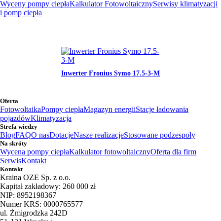
Wyceny pompy ciepła
Kalkulator Fotowoltaiczny
Serwisy klimatyzacji
i pomp ciepła
Inwerter Fronius Symo 17.5-3-M
Oferta
Fotowoltaika
Pompy ciepła
Magazyn energii
Stacje ładowania
pojazdów
Klimatyzacja
Strefa wiedzy
Blog
FAQ
O nas
Dotacje
Nasze realizacje
Stosowane podzespoły
Na skróty
Wycena pompy ciepła
Kalkulator fotowoltaiczny
Oferta dla firm
Serwis
Kontakt
Kontakt
Kraina OZE Sp. z o.o.
Kapitał zakładowy: 260 000 zł
NIP: 8952198367
Numer KRS: 0000765577
ul. Żmigrodzka 242D