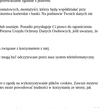
 przetwarzanie zgodnie z prawem.
ntażowych, montażyści, którzy będą współdziałać przy
orstwa kurierskie i banki. Na podstawie Twoich danych nie
ub usunięte. Ponadto przysługuje Ci prawo do ograniczenia
o Prezesa Urzędu Ochrony Danych Osobowych, jeśli uważasz, że
 związane z korzystaniem z niej.
e mogą być odczytywane przez nasz system teleinformatyczny.
niem o zgodę na wykorzystywanie plików cookies. Zawsze możesz
kies może powodować trudności w korzystaniu ze strony, jak