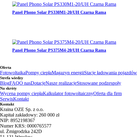
Panel Phono Solar PS330M1-20/UH Czarna Rama
Panel Phono Solar PS375M4-20/UH Czarna Rama
Oferta
Fotowoltaika
Pompy ciepła
Magazyn energii
Stacje ładowania pojazdów
Strefa wiedzy
Blog
FAQ
O nas
Dotacje
Nasze realizacje
Stosowane podzespoły
Na skróty
Wycena pompy ciepła
Kalkulator fotowoltaiczny
Oferta dla firm
Serwis
Kontakt
Kontakt
Kraina OZE Sp. z o.o.
Kapitał zakładowy: 260 000 zł
NIP: 8952198367
Numer KRS: 0000765577
ul. Żmigrodzka 242D
51-131 Wrocław