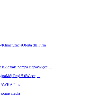
ów
Klimatyzacja
Oferta dla Firm
a
Jak działa pompa ciepła
Więcej ...
yjna
Mój Prąd 5.0
Więcej ...
 KAWKA Plus
i pomp ciepła