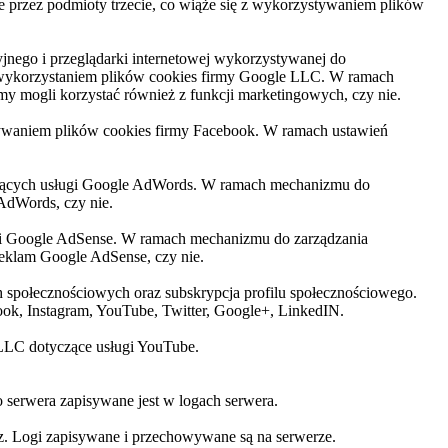
e przez podmioty trzecie, co wiąże się z wykorzystywaniem plików
cyjnego i przeglądarki internetowej wykorzystywanej do
 z wykorzystaniem plików cookies firmy Google LLC. W ramach
y mogli korzystać również z funkcji marketingowych, czy nie.
stywaniem plików cookies firmy Facebook. W ramach ustawień
czących usługi Google AdWords. W ramach mechanizmu do
AdWords, czy nie.
gi Google AdSense. W ramach mechanizmu do zarządzania
eklam Google AdSense, czy nie.
h społecznościowych oraz subskrypcja profilu społecznościowego.
ook, Instagram, YouTube, Twitter, Google+, LinkedIN.
 LLC dotyczące usługi YouTube.
o serwera zapisywane jest w logach serwera.
asz. Logi zapisywane i przechowywane są na serwerze.