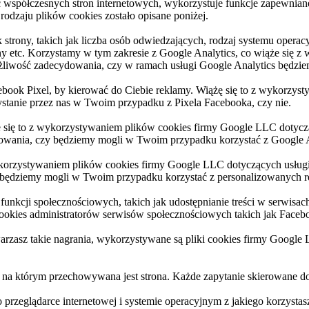
ć współczesnych stron internetowych, wykorzystuje funkcje zapewnian
odzaju plików cookies zostało opisane poniżej.
k strony, takich jak liczba osób odwiedzających, rodzaj systemu opera
ony etc. Korzystamy w tym zakresie z Google Analytics, co wiąże się
iwość zadecydowania, czy w ramach usługi Google Analytics będziem
ebook Pixel, by kierować do Ciebie reklamy. Wiążę się to z wykorzy
stanie przez nas w Twoim przypadku z Pixela Facebooka, czy nie.
 się to z wykorzystywaniem plików cookies firmy Google LLC doty
dowania, czy będziemy mogli w Twoim przypadku korzystać z Google 
ykorzystywaniem plików cookies firmy Google LLC dotyczących usłu
 będziemy mogli w Twoim przypadku korzystać z personalizowanych r
nkcji społecznościowych, takich jak udostępnianie treści w serwisac
cookies administratorów serwisów społecznościowych takich jak Faceb
rzasz takie nagrania, wykorzystywane są pliki cookies firmy Google
a, na którym przechowywana jest strona. Każde zapytanie skierowane d
 o przeglądarce internetowej i systemie operacyjnym z jakiego korzyst