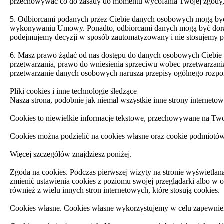
przechowywać co do zasady do momentu wycofania Twojej zgody, ch
5. Odbiorcami podanych przez Ciebie danych osobowych mogą być
wykonywaniu Umowy. Ponadto, odbiorcami danych mogą być doradcy 
podejmujemy decyzji w sposób zautomatyzowany i nie stosujemy p
6. Masz prawo żądać od nas dostępu do danych osobowych Ciebie do
przetwarzania, prawo do wniesienia sprzeciwu wobec przetwarzani
przetwarzanie danych osobowych narusza przepisy ogólnego rozpo
Pliki cookies i inne technologie śledzące
Nasza strona, podobnie jak niemal wszystkie inne strony internetow
Cookies to niewielkie informacje tekstowe, przechowywane na Two
Cookies można podzielić na cookies własne oraz cookie podmiotów 
Więcej szczegółów znajdziesz poniżej.
Zgoda na cookies. Podczas pierwszej wizyty na stronie wyświetlan
zmienić ustawienia cookies z poziomu swojej przeglądarki albo w o
również z wielu innych stron internetowych, które stosują cookies.
Cookies własne. Cookies własne wykorzystujemy w celu zapewnien