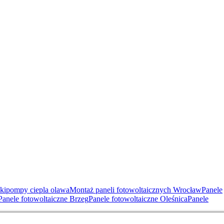
ki
pompy ciepla olawa
Montaż paneli fotowoltaicznych Wrocław
Panele
Panele fotowoltaiczne Brzeg
Panele fotowoltaiczne Oleśnica
Panele