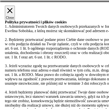
Close
Polityka prywatności i plików cookies
1. Administratorem Twoich danych osobowych przekazanych w formu
Ewelina Sobolska, z którą możesz się skontaktować pod adresem e
2. Będziemy przetwarzać podane przez Ciebie dane osobowe w post
w celu podjęcia działań na Twoje żądanie, czyli w celu podjęcia ko
art. 6 ust. 1 lit. b ogólnego rozporządzenia o ochronie danych 
ustalenia, dochodzenia i obrony roszczeń) oraz w celu realizacj
ust. 1 lit. f oraz art. 6 ust. 1 lit. c RODO.
3. Jeżeli wyrazisz zgodę na przetwarzanie danych osobowych w ce
numeru telefonu oraz adresu e-mail również w tym celu, m.in. drog
ust. 1 lit. a RODO. Masz prawo do cofnięcia zgody w dowolnym mo
wpływu na zgodność z prawem przetwarzania, którego dokonano na 
usunięte niezwłocznie, nie później niż w terminie 3 dni roboczych o
4. Jeżeli będziemy planować dalej przetwarzać Twoje dane osobo
ustawowym, lecz stanowi warunek zawarcia umowy, gdyż na ich pod
tego nie zrobisz, konsekwencją będzie niemożliwość zawarcia umow
niezbędny dla realizacji umowy, nie dłużej niż do momentu upływu