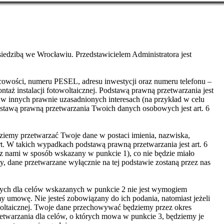
edzibą we Wrocławiu. Przedstawicielem Administratora jest
cowości, numeru PESEL, adresu inwestycji oraz numeru telefonu –
taż instalacji fotowoltaicznej. Podstawą prawną przetwarzania jest
 w innych prawnie uzasadnionych interesach (na przykład w celu
dstawą prawną przetwarzania Twoich danych osobowych jest art. 6
ziemy przetwarzać Twoje dane w postaci imienia, nazwiska,
rt. W takich wypadkach podstawą prawną przetwarzania jest art. 6
 z nami w sposób wskazany w punkcie 1), co nie będzie miało
 dane przetwarzane wyłącznie na tej podstawie zostaną przez nas
wych dla celów wskazanych w punkcie 2 nie jest wymogiem
 umowę. Nie jesteś zobowiązany do ich podania, natomiast jeżeli
owoltaicznej. Twoje dane przechowywać będziemy przez okres
zetwarzania dla celów, o których mowa w punkcie 3, będziemy je