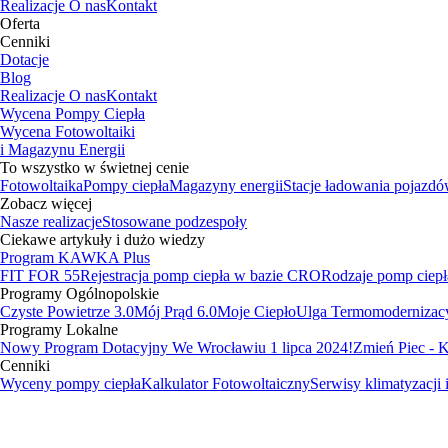
Realizacje
O nas
Kontakt
Oferta
Cenniki
Dotacje
Blog
Realizacje
O nas
Kontakt
Wycena Pompy Ciepła
Wycena Fotowoltaiki
i Magazynu Energii
To wszystko w świetnej cenie
Fotowoltaika
Pompy ciepła
Magazyny energii
Stacje ładowania pojazd
Zobacz więcej
Nasze realizacje
Stosowane podzespoły
Ciekawe artykuły i dużo wiedzy
Program KAWKA Plus
FIT FOR 55
Rejestracja pomp ciepła w bazie CRO
Rodzaje pomp ciepł
Programy Ogólnopolskie
Czyste Powietrze 3.0
Mój Prąd 6.0
Moje Ciepło
Ulga Termomodernizac
Programy Lokalne
Nowy Program Dotacyjny We Wrocławiu 1 lipca 2024!
Zmień Piec -
Cenniki
Wyceny pompy ciepła
Kalkulator Fotowoltaiczny
Serwisy klimatyzacji 