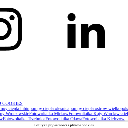
 COOKIES
mpy ciepla lubin
pompy ciepla olesnica
pompy ciepla ostrow wielkopols
any Wrocławskie
Fotowoltaika Mirków
Fotowoltaika Kąty Wrocławskie
ów
Fotowoltaika Trzebnica
Fotowoltaika Oława
Fotowoltaika Kiełczów
Polityka prywatności i plików cookies