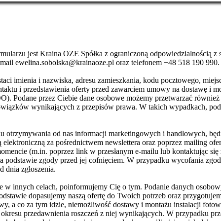
larzu jest Kraina OZE Spółka z ograniczoną odpowiedzialnością z si
-mail ewelina.sobolska@krainaoze.pl oraz telefonem +48 518 190 990.
aci imienia i nazwiska, adresu zamieszkania, kodu pocztowego, miejs
ntaktu i przedstawienia oferty przed zawarciem umowy na dostawę i mon
(RODO). Podane przez Ciebie dane osobowe możemy przetwarzać również
i obowiązków wynikających z przepisów prawa. W takich wypadkach, po
lu otrzymywania od nas informacji marketingowych i handlowych, będ
ą elektroniczną za pośrednictwem newslettera oraz poprzez mailing ofe
mencie (m.in. poprzez link w przesłanym e-mailu lub kontaktując się
podstawie zgody przed jej cofnięciem. W przypadku wycofania zgody,
d dnia zgłoszenia.
we w innych celach, poinformujemy Cię o tym. Podanie danych osobo
stawie dopasujemy naszą ofertę do Twoich potrzeb oraz przygotujemy
y, a co za tym idzie, niemożliwość dostawy i montażu instalacji fot
 okresu przedawnienia roszczeń z niej wynikających. W przypadku pr