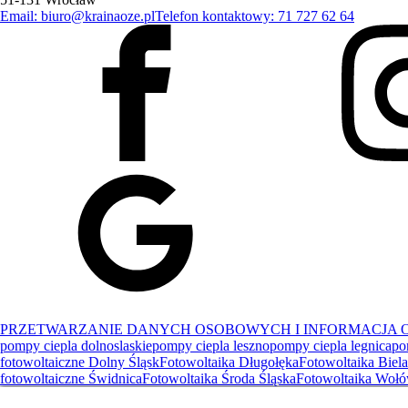
Email: biuro@krainaoze.pl
Telefon kontaktowy: 71 727 62 64
PRZETWARZANIE DANYCH OSOBOWYCH I INFORMACJA O
pompy ciepla dolnoslaskie
pompy ciepla leszno
pompy ciepla legnica
po
fotowoltaiczne Dolny Śląsk
Fotowoltaika Długołęka
Fotowoltaika Biel
fotowoltaiczne Świdnica
Fotowoltaika Środa Śląska
Fotowoltaika Woł