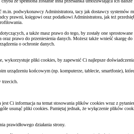
yba że spełniona zostanie inna przesłanka umożliwiająca ich dalsze
 m.in. podwykonawcy Administratora, tacy jak dostawcy systemów mo
prawni, księgowi oraz podatkowi Administratora, jak też przedsiębi
rofilowania.
tyczących, a także masz prawo do tego, by zostały one sprostowane l
a oraz prawo do przeniesienia danych. Możesz także wnieść skargę d
rządzenia o ochronie danych.
e, wykorzystuje pliki cookies, by zapewnić Ci najlepsze doświadczenia
im urządzeniu końcowym (np. komputerze, tablecie, smartfonie), któr
trzecich.
a jest Ci informacja na temat stosowania plików cookies wraz z pyta
góle usunąć pliki cookies. Pamiętaj jednak, że wyłączenie plików coo
ia prawidłowego działania strony.