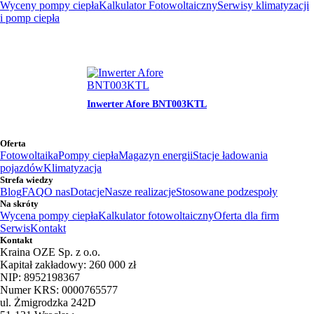
Wyceny pompy ciepła
Kalkulator Fotowoltaiczny
Serwisy klimatyzacji
i pomp ciepła
Inwerter Afore BNT003KTL
Oferta
Fotowoltaika
Pompy ciepła
Magazyn energii
Stacje ładowania
pojazdów
Klimatyzacja
Strefa wiedzy
Blog
FAQ
O nas
Dotacje
Nasze realizacje
Stosowane podzespoły
Na skróty
Wycena pompy ciepła
Kalkulator fotowoltaiczny
Oferta dla firm
Serwis
Kontakt
Kontakt
Kraina OZE Sp. z o.o.
Kapitał zakładowy: 260 000 zł
NIP: 8952198367
Numer KRS: 0000765577
ul. Żmigrodzka 242D