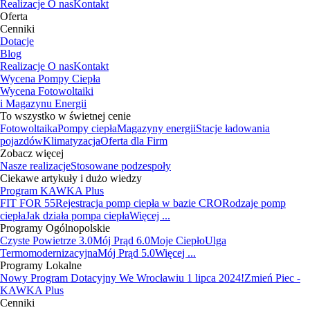
Realizacje
O nas
Kontakt
Oferta
Cenniki
Dotacje
Blog
Realizacje
O nas
Kontakt
Wycena Pompy Ciepła
Wycena Fotowoltaiki
i Magazynu Energii
To wszystko w świetnej cenie
Fotowoltaika
Pompy ciepła
Magazyny energii
Stacje ładowania
pojazdów
Klimatyzacja
Oferta dla Firm
Zobacz więcej
Nasze realizacje
Stosowane podzespoły
Ciekawe artykuły i dużo wiedzy
Program KAWKA Plus
FIT FOR 55
Rejestracja pomp ciepła w bazie CRO
Rodzaje pomp
ciepła
Jak działa pompa ciepła
Więcej ...
Programy Ogólnopolskie
Czyste Powietrze 3.0
Mój Prąd 6.0
Moje Ciepło
Ulga
Termomodernizacyjna
Mój Prąd 5.0
Więcej ...
Programy Lokalne
Nowy Program Dotacyjny We Wrocławiu 1 lipca 2024!
Zmień Piec -
KAWKA Plus
Cenniki