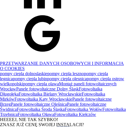
PRZETWARZANIE DANYCH OSOBOWYCH I INFORMACJA
O COOKIES
pompy ciepla dolnoslaskie
pompy ciepla leszno
pompy ciepla
legnica
pompy ciepla lubin
pompy ciepla olesnica
pompy ciepla ostrow
wielkopolski
pompy ciepla olawa
Montaż paneli fotowoltaicznych
Wrocław
Panele fotowoltaiczne Dolny Śląsk
Fotowoltaika
Długołęka
Fotowoltaika Bielany Wrocławskie
Fotowoltaika
Mirków
Fotowoltaika Kąty Wrocławskie
Panele fotowoltaiczne
Brzeg
Panele fotowoltaiczne Oleśnica
Panele fotowoltaiczne
Świdnica
Fotowoltaika Środa Śląska
Fotowoltaika Wołów
Fotowoltaika
Trzebnica
Fotowoltaika Oława
Fotowoltaika Kiełczów
HEEEEJ, NIE TAK SZYBKO!
ZNASZ JUŻ CENĘ SWOJEJ INSTALACJI?