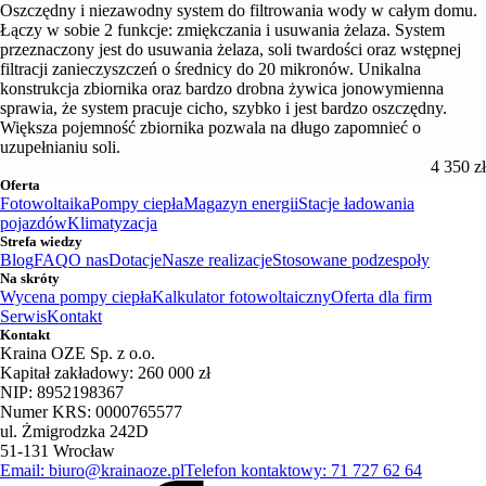
Oszczędny i niezawodny system do filtrowania wody w całym domu.
Łączy w sobie 2 funkcje: zmiękczania i usuwania żelaza. System
przeznaczony jest do usuwania żelaza, soli twardości oraz wstępnej
filtracji zanieczyszczeń o średnicy do 20 mikronów. Unikalna
konstrukcja zbiornika oraz bardzo drobna żywica jonowymienna
sprawia, że system pracuje cicho, szybko i jest bardzo oszczędny.
Większa pojemność zbiornika pozwala na długo zapomnieć o
uzupełnianiu soli.
4 350 zł
Oferta
Fotowoltaika
Pompy ciepła
Magazyn energii
Stacje ładowania
pojazdów
Klimatyzacja
Strefa wiedzy
Blog
FAQ
O nas
Dotacje
Nasze realizacje
Stosowane podzespoły
Na skróty
Wycena pompy ciepła
Kalkulator fotowoltaiczny
Oferta dla firm
Serwis
Kontakt
Kontakt
Kraina OZE Sp. z o.o.
Kapitał zakładowy: 260 000 zł
NIP: 8952198367
Numer KRS: 0000765577
ul. Żmigrodzka 242D
51-131 Wrocław
Email: biuro@krainaoze.pl
Telefon kontaktowy: 71 727 62 64