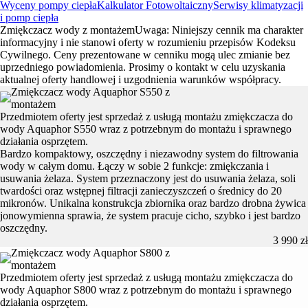
Wyceny pompy ciepła
Kalkulator Fotowoltaiczny
Serwisy klimatyzacji
i pomp ciepła
Zmiękczacz wody z montażem
Uwaga: Niniejszy cennik ma charakter
informacyjny i nie stanowi oferty w rozumieniu przepisów Kodeksu
Cywilnego. Ceny prezentowane w cenniku mogą ulec zmianie bez
uprzedniego powiadomienia. Prosimy o kontakt w celu uzyskania
aktualnej oferty handlowej i uzgodnienia warunków współpracy.
Zmiękczacz wody Aquaphor S550 z
montażem
Przedmiotem oferty jest sprzedaż z usługą montażu zmiękczacza do
wody Aquaphor S550 wraz z potrzebnym do montażu i sprawnego
działania osprzętem.
Bardzo kompaktowy, oszczędny i niezawodny system do filtrowania
wody w całym domu. Łączy w sobie 2 funkcje: zmiękczania i
usuwania żelaza. System przeznaczony jest do usuwania żelaza, soli
twardości oraz wstępnej filtracji zanieczyszczeń o średnicy do 20
mikronów. Unikalna konstrukcja zbiornika oraz bardzo drobna żywica
jonowymienna sprawia, że system pracuje cicho, szybko i jest bardzo
oszczędny.
3 990 zł
Zmiękczacz wody Aquaphor S800 z
montażem
Przedmiotem oferty jest sprzedaż z usługą montażu zmiękczacza do
wody Aquaphor S800 wraz z potrzebnym do montażu i sprawnego
działania osprzętem.