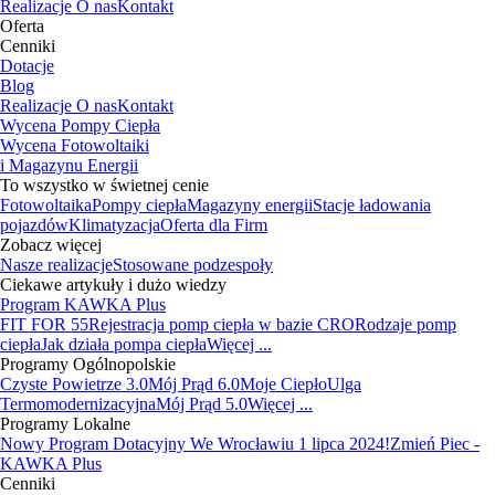
Realizacje
O nas
Kontakt
Oferta
Cenniki
Dotacje
Blog
Realizacje
O nas
Kontakt
Wycena Pompy Ciepła
Wycena Fotowoltaiki
i Magazynu Energii
To wszystko w świetnej cenie
Fotowoltaika
Pompy ciepła
Magazyny energii
Stacje ładowania
pojazdów
Klimatyzacja
Oferta dla Firm
Zobacz więcej
Nasze realizacje
Stosowane podzespoły
Ciekawe artykuły i dużo wiedzy
Program KAWKA Plus
FIT FOR 55
Rejestracja pomp ciepła w bazie CRO
Rodzaje pomp
ciepła
Jak działa pompa ciepła
Więcej ...
Programy Ogólnopolskie
Czyste Powietrze 3.0
Mój Prąd 6.0
Moje Ciepło
Ulga
Termomodernizacyjna
Mój Prąd 5.0
Więcej ...
Programy Lokalne
Nowy Program Dotacyjny We Wrocławiu 1 lipca 2024!
Zmień Piec -
KAWKA Plus
Cenniki