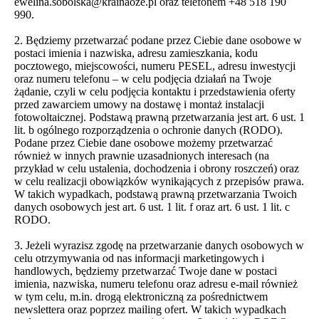
ewelina.sobolska@krainaoze.pl oraz telefonem +48 518 190
990.
2. Będziemy przetwarzać podane przez Ciebie dane osobowe w
postaci imienia i nazwiska, adresu zamieszkania, kodu
pocztowego, miejscowości, numeru PESEL, adresu inwestycji
oraz numeru telefonu – w celu podjęcia działań na Twoje
żądanie, czyli w celu podjęcia kontaktu i przedstawienia oferty
przed zawarciem umowy na dostawę i montaż instalacji
fotowoltaicznej. Podstawą prawną przetwarzania jest art. 6 ust. 1
lit. b ogólnego rozporządzenia o ochronie danych (RODO).
Podane przez Ciebie dane osobowe możemy przetwarzać
również w innych prawnie uzasadnionych interesach (na
przykład w celu ustalenia, dochodzenia i obrony roszczeń) oraz
w celu realizacji obowiązków wynikających z przepisów prawa.
W takich wypadkach, podstawą prawną przetwarzania Twoich
danych osobowych jest art. 6 ust. 1 lit. f oraz art. 6 ust. 1 lit. c
RODO.
3. Jeżeli wyrazisz zgodę na przetwarzanie danych osobowych w
celu otrzymywania od nas informacji marketingowych i
handlowych, będziemy przetwarzać Twoje dane w postaci
imienia, nazwiska, numeru telefonu oraz adresu e-mail również
w tym celu, m.in. drogą elektroniczną za pośrednictwem
newslettera oraz poprzez mailing ofert. W takich wypadkach