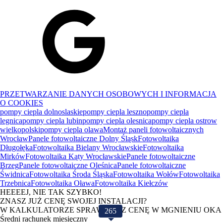
PRZETWARZANIE DANYCH OSOBOWYCH I INFORMACJA
O COOKIES
pompy ciepla dolnoslaskie
pompy ciepla leszno
pompy ciepla
legnica
pompy ciepla lubin
pompy ciepla olesnica
pompy ciepla ostrow
wielkopolski
pompy ciepla olawa
Montaż paneli fotowoltaicznych
Wrocław
Panele fotowoltaiczne Dolny Śląsk
Fotowoltaika
Długołęka
Fotowoltaika Bielany Wrocławskie
Fotowoltaika
Mirków
Fotowoltaika Kąty Wrocławskie
Panele fotowoltaiczne
Brzeg
Panele fotowoltaiczne Oleśnica
Panele fotowoltaiczne
Świdnica
Fotowoltaika Środa Śląska
Fotowoltaika Wołów
Fotowoltaika
Trzebnica
Fotowoltaika Oława
Fotowoltaika Kiełczów
HEEEEJ, NIE TAK SZYBKO!
ZNASZ JUŻ CENĘ SWOJEJ INSTALACJI?
W KALKULATORZE SPRAWDZISZ CENĘ W MGNIENIU OKA
265
Średni rachunek miesięczny