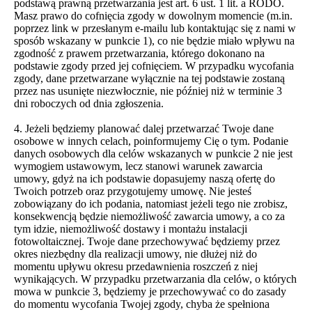
podstawą prawną przetwarzania jest art. 6 ust. 1 lit. a RODO.
Masz prawo do cofnięcia zgody w dowolnym momencie (m.in.
poprzez link w przesłanym e-mailu lub kontaktując się z nami w
sposób wskazany w punkcie 1), co nie będzie miało wpływu na
zgodność z prawem przetwarzania, którego dokonano na
podstawie zgody przed jej cofnięciem. W przypadku wycofania
zgody, dane przetwarzane wyłącznie na tej podstawie zostaną
przez nas usunięte niezwłocznie, nie później niż w terminie 3
dni roboczych od dnia zgłoszenia.
4. Jeżeli będziemy planować dalej przetwarzać Twoje dane
osobowe w innych celach, poinformujemy Cię o tym. Podanie
danych osobowych dla celów wskazanych w punkcie 2 nie jest
wymogiem ustawowym, lecz stanowi warunek zawarcia
umowy, gdyż na ich podstawie dopasujemy naszą ofertę do
Twoich potrzeb oraz przygotujemy umowę. Nie jesteś
zobowiązany do ich podania, natomiast jeżeli tego nie zrobisz,
konsekwencją będzie niemożliwość zawarcia umowy, a co za
tym idzie, niemożliwość dostawy i montażu instalacji
fotowoltaicznej. Twoje dane przechowywać będziemy przez
okres niezbędny dla realizacji umowy, nie dłużej niż do
momentu upływu okresu przedawnienia roszczeń z niej
wynikających. W przypadku przetwarzania dla celów, o których
mowa w punkcie 3, będziemy je przechowywać co do zasady
do momentu wycofania Twojej zgody, chyba że spełniona