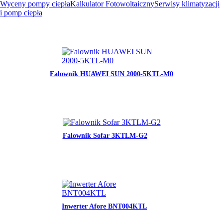
Wyceny pompy ciepła
Kalkulator Fotowoltaiczny
Serwisy klimatyzacji
i pomp ciepła
Falownik HUAWEI SUN 2000-5KTL-M0
Falownik Sofar 3KTLM-G2
Inwerter Afore BNT004KTL