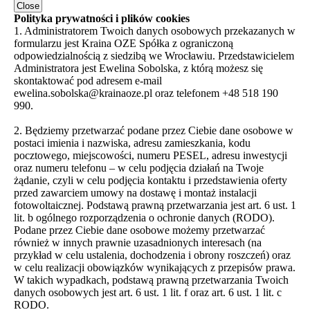
Close
Polityka prywatności i plików cookies
1. Administratorem Twoich danych osobowych przekazanych w
formularzu jest Kraina OZE Spółka z ograniczoną
odpowiedzialnością z siedzibą we Wrocławiu. Przedstawicielem
Administratora jest Ewelina Sobolska, z którą możesz się
skontaktować pod adresem e-mail
ewelina.sobolska@krainaoze.pl oraz telefonem +48 518 190
990.
2. Będziemy przetwarzać podane przez Ciebie dane osobowe w
postaci imienia i nazwiska, adresu zamieszkania, kodu
pocztowego, miejscowości, numeru PESEL, adresu inwestycji
oraz numeru telefonu – w celu podjęcia działań na Twoje
żądanie, czyli w celu podjęcia kontaktu i przedstawienia oferty
przed zawarciem umowy na dostawę i montaż instalacji
fotowoltaicznej. Podstawą prawną przetwarzania jest art. 6 ust. 1
lit. b ogólnego rozporządzenia o ochronie danych (RODO).
Podane przez Ciebie dane osobowe możemy przetwarzać
również w innych prawnie uzasadnionych interesach (na
przykład w celu ustalenia, dochodzenia i obrony roszczeń) oraz
w celu realizacji obowiązków wynikających z przepisów prawa.
W takich wypadkach, podstawą prawną przetwarzania Twoich
danych osobowych jest art. 6 ust. 1 lit. f oraz art. 6 ust. 1 lit. c
RODO.