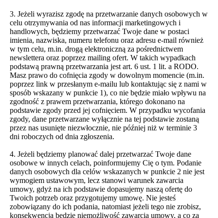
3. Jeżeli wyrazisz zgodę na przetwarzanie danych osobowych w
celu otrzymywania od nas informacji marketingowych i
handlowych, będziemy przetwarzać Twoje dane w postaci
imienia, nazwiska, numeru telefonu oraz adresu e-mail również
w tym celu, m.in. drogą elektroniczną za pośrednictwem
newslettera oraz poprzez mailing ofert. W takich wypadkach
podstawą prawną przetwarzania jest art. 6 ust. 1 lit. a RODO.
Masz prawo do cofnięcia zgody w dowolnym momencie (m.in.
poprzez link w przesłanym e-mailu lub kontaktując się z nami w
sposób wskazany w punkcie 1), co nie będzie miało wpływu na
zgodność z prawem przetwarzania, którego dokonano na
podstawie zgody przed jej cofnięciem. W przypadku wycofania
zgody, dane przetwarzane wyłącznie na tej podstawie zostaną
przez nas usunięte niezwłocznie, nie później niż w terminie 3
dni roboczych od dnia zgłoszenia.
4. Jeżeli będziemy planować dalej przetwarzać Twoje dane
osobowe w innych celach, poinformujemy Cię o tym. Podanie
danych osobowych dla celów wskazanych w punkcie 2 nie jest
wymogiem ustawowym, lecz stanowi warunek zawarcia
umowy, gdyż na ich podstawie dopasujemy naszą ofertę do
Twoich potrzeb oraz przygotujemy umowę. Nie jesteś
zobowiązany do ich podania, natomiast jeżeli tego nie zrobisz,
konsekwencją będzie niemożliwość zawarcia umowy, a co za