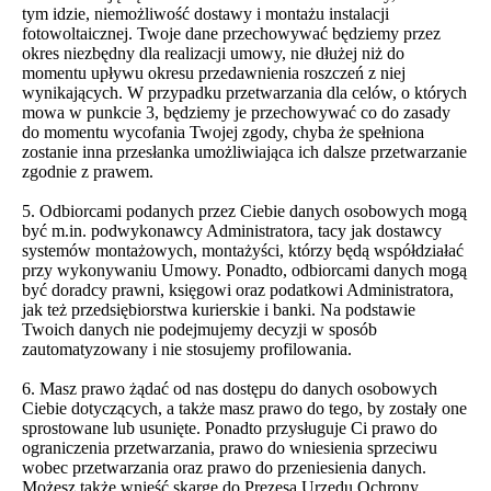
tym idzie, niemożliwość dostawy i montażu instalacji
fotowoltaicznej. Twoje dane przechowywać będziemy przez
okres niezbędny dla realizacji umowy, nie dłużej niż do
momentu upływu okresu przedawnienia roszczeń z niej
wynikających. W przypadku przetwarzania dla celów, o których
mowa w punkcie 3, będziemy je przechowywać co do zasady
do momentu wycofania Twojej zgody, chyba że spełniona
zostanie inna przesłanka umożliwiająca ich dalsze przetwarzanie
zgodnie z prawem.
5. Odbiorcami podanych przez Ciebie danych osobowych mogą
być m.in. podwykonawcy Administratora, tacy jak dostawcy
systemów montażowych, montażyści, którzy będą współdziałać
przy wykonywaniu Umowy. Ponadto, odbiorcami danych mogą
być doradcy prawni, księgowi oraz podatkowi Administratora,
jak też przedsiębiorstwa kurierskie i banki. Na podstawie
Twoich danych nie podejmujemy decyzji w sposób
zautomatyzowany i nie stosujemy profilowania.
6. Masz prawo żądać od nas dostępu do danych osobowych
Ciebie dotyczących, a także masz prawo do tego, by zostały one
sprostowane lub usunięte. Ponadto przysługuje Ci prawo do
ograniczenia przetwarzania, prawo do wniesienia sprzeciwu
wobec przetwarzania oraz prawo do przeniesienia danych.
Możesz także wnieść skargę do Prezesa Urzędu Ochrony