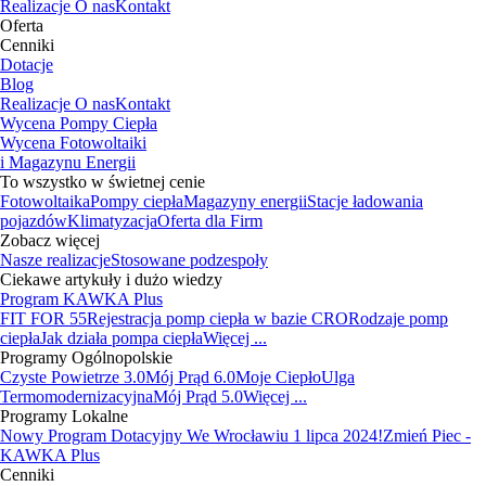
Realizacje
O nas
Kontakt
Oferta
Cenniki
Dotacje
Blog
Realizacje
O nas
Kontakt
Wycena Pompy Ciepła
Wycena Fotowoltaiki
i Magazynu Energii
To wszystko w świetnej cenie
Fotowoltaika
Pompy ciepła
Magazyny energii
Stacje ładowania
pojazdów
Klimatyzacja
Oferta dla Firm
Zobacz więcej
Nasze realizacje
Stosowane podzespoły
Ciekawe artykuły i dużo wiedzy
Program KAWKA Plus
FIT FOR 55
Rejestracja pomp ciepła w bazie CRO
Rodzaje pomp
ciepła
Jak działa pompa ciepła
Więcej ...
Programy Ogólnopolskie
Czyste Powietrze 3.0
Mój Prąd 6.0
Moje Ciepło
Ulga
Termomodernizacyjna
Mój Prąd 5.0
Więcej ...
Programy Lokalne
Nowy Program Dotacyjny We Wrocławiu 1 lipca 2024!
Zmień Piec -
KAWKA Plus
Cenniki