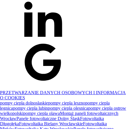
PRZETWARZANIE DANYCH OSOBOWYCH I INFORMACJA
O COOKIES
pompy ciepla dolnoslaskie
pompy ciepla leszno
pompy ciepla
legnica
pompy ciepla lubin
pompy ciepla olesnica
pompy ciepla ostrow
wielkopolski
pompy ciepla olawa
Montaż paneli fotowoltaicznych
Wrocław
Panele fotowoltaiczne Dolny Śląsk
Fotowoltaika
Długołęka
Fotowoltaika Bielany Wrocławskie
Fotowoltaika
Mirków
Fotowoltaika Kąty Wrocławskie
Panele fotowoltaiczne