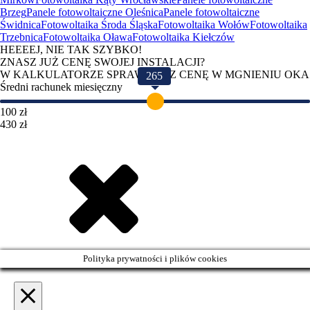
Brzeg
Panele fotowoltaiczne Oleśnica
Panele fotowoltaiczne
Świdnica
Fotowoltaika Środa Śląska
Fotowoltaika Wołów
Fotowoltaika
Trzebnica
Fotowoltaika Oława
Fotowoltaika Kiełczów
HEEEEJ, NIE TAK SZYBKO!
ZNASZ JUŻ CENĘ SWOJEJ INSTALACJI?
W KALKULATORZE SPRAWDZISZ CENĘ W MGNIENIU OKA
265
Średni rachunek miesięczny
100 zł
430 zł
Polityka prywatności i plików cookies