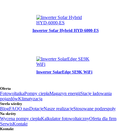
Inwerter Sofar Hybrid HYD-6000-ES
Inwerter SolarEdge SE9K WiFi
Oferta
Fotowoltaika
Pompy ciepła
Magazyn energii
Stacje ładowania
pojazdów
Klimatyzacja
Strefa wiedzy
Blog
FAQ
O nas
Dotacje
Nasze realizacje
Stosowane podzespoły
Na skróty
Wycena pompy ciepła
Kalkulator fotowoltaiczny
Oferta dla firm
Serwis
Kontakt
Kontakt