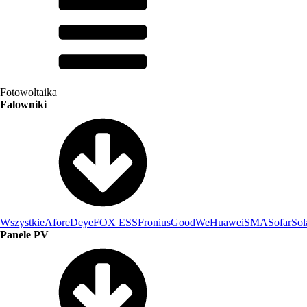
Fotowoltaika
Falowniki
Wszystkie
Afore
Deye
FOX ESS
Fronius
GoodWe
Huawei
SMA
Sofar
Sol
Panele PV