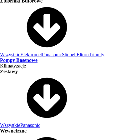
Zbiorniki Buforowe
Wszystkie
Elektromet
Panasonic
Stiebel Eltron
Trinnity
Pompy Basenowe
Klimatyzacje
Zestawy
Wszystkie
Panasonic
Wewnetrzne