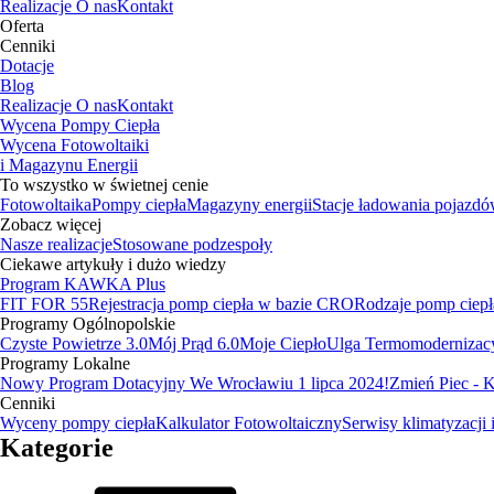
Realizacje
O nas
Kontakt
Oferta
Cenniki
Dotacje
Blog
Realizacje
O nas
Kontakt
Wycena Pompy Ciepła
Wycena Fotowoltaiki
i Magazynu Energii
To wszystko w świetnej cenie
Fotowoltaika
Pompy ciepła
Magazyny energii
Stacje ładowania pojazd
Zobacz więcej
Nasze realizacje
Stosowane podzespoły
Ciekawe artykuły i dużo wiedzy
Program KAWKA Plus
FIT FOR 55
Rejestracja pomp ciepła w bazie CRO
Rodzaje pomp ciepł
Programy Ogólnopolskie
Czyste Powietrze 3.0
Mój Prąd 6.0
Moje Ciepło
Ulga Termomodernizac
Programy Lokalne
Nowy Program Dotacyjny We Wrocławiu 1 lipca 2024!
Zmień Piec -
Cenniki
Wyceny pompy ciepła
Kalkulator Fotowoltaiczny
Serwisy klimatyzacji 
Kategorie