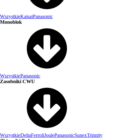
Wszystkie
Kaisai
Panasonic
Monoblok
Wszystkie
Panasonic
Zasobniki CWU
Wszystkie
Delta
Ferroli
Joule
Panasonic
Sunex
Trinnity