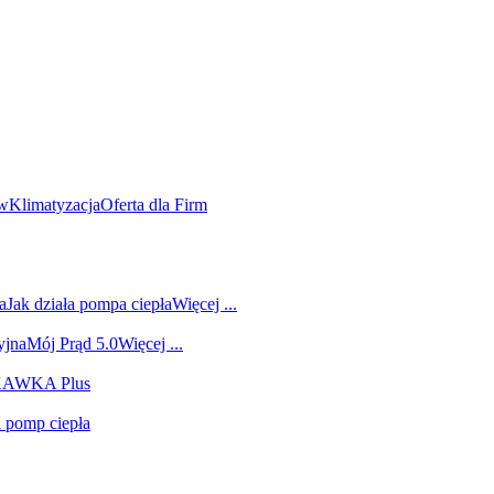
ów
Klimatyzacja
Oferta dla Firm
a
Jak działa pompa ciepła
Więcej ...
yjna
Mój Prąd 5.0
Więcej ...
 KAWKA Plus
i pomp ciepła