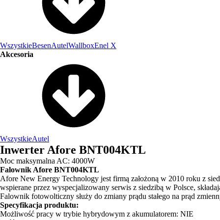
Wszystkie
Besen
Autel
Wallbox
Enel X
Akcesoria
Wszystkie
Autel
Inwerter Afore BNT004KTL
Moc maksymalna AC: 4000W
Falownik Afore BNT004KTL
Afore New Energy Technology jest firmą założoną w 2010 roku z sied
wspierane przez wyspecjalizowany serwis z siedzibą w Polsce, składaj
Falownik fotowolticzny służy do zmiany prądu stałego na prąd zmienny.
Specyfikacja produktu:
Możliwość pracy w trybie hybrydowym z akumulatorem: NIE