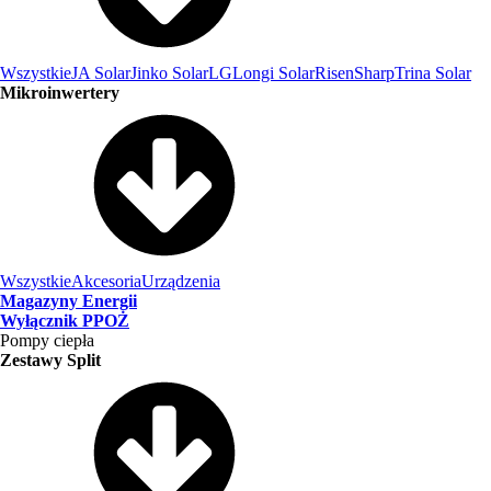
Wszystkie
JA Solar
Jinko Solar
LG
Longi Solar
Risen
Sharp
Trina Solar
Mikroinwertery
Wszystkie
Akcesoria
Urządzenia
Magazyny Energii
Wyłącznik PPOŻ
Pompy ciepła
Zestawy Split