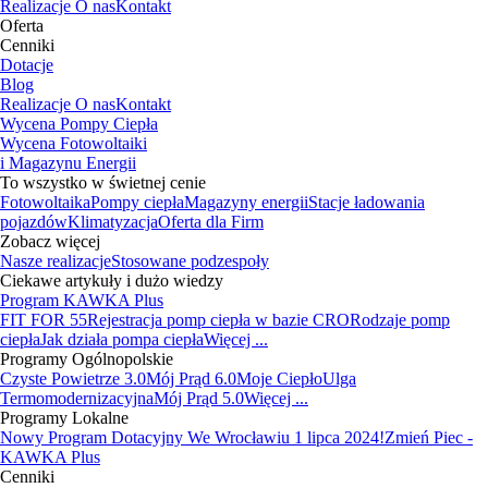
Realizacje
O nas
Kontakt
Oferta
Cenniki
Dotacje
Blog
Realizacje
O nas
Kontakt
Wycena Pompy Ciepła
Wycena Fotowoltaiki
i Magazynu Energii
To wszystko w świetnej cenie
Fotowoltaika
Pompy ciepła
Magazyny energii
Stacje ładowania
pojazdów
Klimatyzacja
Oferta dla Firm
Zobacz więcej
Nasze realizacje
Stosowane podzespoły
Ciekawe artykuły i dużo wiedzy
Program KAWKA Plus
FIT FOR 55
Rejestracja pomp ciepła w bazie CRO
Rodzaje pomp
ciepła
Jak działa pompa ciepła
Więcej ...
Programy Ogólnopolskie
Czyste Powietrze 3.0
Mój Prąd 6.0
Moje Ciepło
Ulga
Termomodernizacyjna
Mój Prąd 5.0
Więcej ...
Programy Lokalne
Nowy Program Dotacyjny We Wrocławiu 1 lipca 2024!
Zmień Piec -
KAWKA Plus
Cenniki