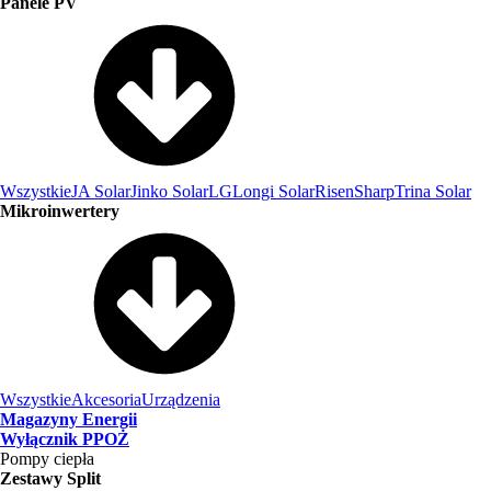
Panele PV
Wszystkie
JA Solar
Jinko Solar
LG
Longi Solar
Risen
Sharp
Trina Solar
Mikroinwertery
Wszystkie
Akcesoria
Urządzenia
Magazyny Energii
Wyłącznik PPOŻ
Pompy ciepła
Zestawy Split