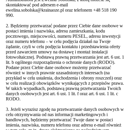
skontaktować pod adresem e-mail
ewelina.sobolska@krainaoze.pl oraz telefonem +48 518 190
990.
2. Będziemy przetwarzać podane przez Ciebie dane osobowe w
postaci imienia i nazwiska, adresu zamieszkania, kodu
pocztowego, miejscowości, numeru PESEL, adresu inwestycji
oraz numeru telefonu – w celu podjęcia działań na Twoje
żądanie, czyli w celu podjęcia kontaktu i przedstawienia oferty
przed zawarciem umowy na dostawę i montaż instalacji
fotowoltaicznej. Podstawą prawną przetwarzania jest art. 6 ust. 1
lit. b ogólnego rozporządzenia o ochronie danych (RODO).
Podane przez Ciebie dane osobowe możemy przetwarzać
również w innych prawnie uzasadnionych interesach (na
przykład w celu ustalenia, dochodzenia i obrony roszczeń) oraz
w celu realizacji obowiązków wynikających z przepisów prawa.
W takich wypadkach, podstawą prawną przetwarzania Twoich
danych osobowych jest art. 6 ust. 1 lit. f oraz art. 6 ust. 1 lit. c
RODO.
3. Jeżeli wyrazisz zgodę na przetwarzanie danych osobowych w
celu otrzymywania od nas informacji marketingowych i
handlowych, będziemy przetwarzać Twoje dane w postaci
imienia, nazwiska, numeru telefonu oraz adresu e-mail również