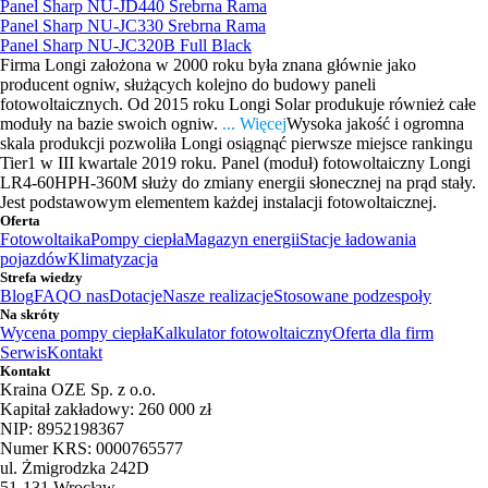
Panel Sharp NU-JD440 Srebrna Rama
Panel Sharp NU-JC330 Srebrna Rama
Panel Sharp NU-JC320B Full Black
Firma Longi założona w 2000 roku była znana głównie jako
producent ogniw, służących kolejno do budowy paneli
fotowoltaicznych. Od 2015 roku Longi Solar produkuje również całe
moduły na bazie swoich ogniw.
... Więcej
Wysoka jakość i ogromna
skala produkcji pozwoliła Longi osiągnąć pierwsze miejsce rankingu
Tier1 w III kwartale 2019 roku. Panel (moduł) fotowoltaiczny Longi
LR4-60HPH-360M służy do zmiany energii słonecznej na prąd stały.
Jest podstawowym elementem każdej instalacji fotowoltaicznej.
Oferta
Fotowoltaika
Pompy ciepła
Magazyn energii
Stacje ładowania
pojazdów
Klimatyzacja
Strefa wiedzy
Blog
FAQ
O nas
Dotacje
Nasze realizacje
Stosowane podzespoły
Na skróty
Wycena pompy ciepła
Kalkulator fotowoltaiczny
Oferta dla firm
Serwis
Kontakt
Kontakt
Kraina OZE Sp. z o.o.
Kapitał zakładowy: 260 000 zł
NIP: 8952198367
Numer KRS: 0000765577
ul. Żmigrodzka 242D
51-131 Wrocław