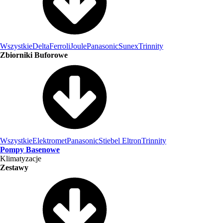
Wszystkie
Delta
Ferroli
Joule
Panasonic
Sunex
Trinnity
Zbiorniki Buforowe
Wszystkie
Elektromet
Panasonic
Stiebel Eltron
Trinnity
Pompy Basenowe
Klimatyzacje
Zestawy