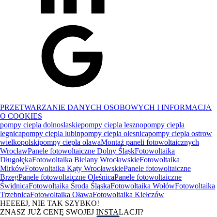
PRZETWARZANIE DANYCH OSOBOWYCH I INFORMACJA
O COOKIES
pompy ciepla dolnoslaskie
pompy ciepla leszno
pompy ciepla
legnica
pompy ciepla lubin
pompy ciepla olesnica
pompy ciepla ostrow
wielkopolski
pompy ciepla olawa
Montaż paneli fotowoltaicznych
Wrocław
Panele fotowoltaiczne Dolny Śląsk
Fotowoltaika
Długołęka
Fotowoltaika Bielany Wrocławskie
Fotowoltaika
Mirków
Fotowoltaika Kąty Wrocławskie
Panele fotowoltaiczne
Brzeg
Panele fotowoltaiczne Oleśnica
Panele fotowoltaiczne
Świdnica
Fotowoltaika Środa Śląska
Fotowoltaika Wołów
Fotowoltaika
Trzebnica
Fotowoltaika Oława
Fotowoltaika Kiełczów
HEEEEJ, NIE TAK SZYBKO!
ZNASZ JUŻ CENĘ SWOJEJ INSTALACJI?