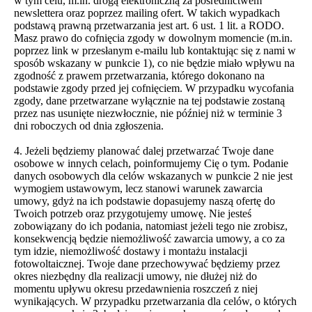
w tym celu, m.in. drogą elektroniczną za pośrednictwem
newslettera oraz poprzez mailing ofert. W takich wypadkach
podstawą prawną przetwarzania jest art. 6 ust. 1 lit. a RODO.
Masz prawo do cofnięcia zgody w dowolnym momencie (m.in.
poprzez link w przesłanym e-mailu lub kontaktując się z nami w
sposób wskazany w punkcie 1), co nie będzie miało wpływu na
zgodność z prawem przetwarzania, którego dokonano na
podstawie zgody przed jej cofnięciem. W przypadku wycofania
zgody, dane przetwarzane wyłącznie na tej podstawie zostaną
przez nas usunięte niezwłocznie, nie później niż w terminie 3
dni roboczych od dnia zgłoszenia.
4. Jeżeli będziemy planować dalej przetwarzać Twoje dane
osobowe w innych celach, poinformujemy Cię o tym. Podanie
danych osobowych dla celów wskazanych w punkcie 2 nie jest
wymogiem ustawowym, lecz stanowi warunek zawarcia
umowy, gdyż na ich podstawie dopasujemy naszą ofertę do
Twoich potrzeb oraz przygotujemy umowę. Nie jesteś
zobowiązany do ich podania, natomiast jeżeli tego nie zrobisz,
konsekwencją będzie niemożliwość zawarcia umowy, a co za
tym idzie, niemożliwość dostawy i montażu instalacji
fotowoltaicznej. Twoje dane przechowywać będziemy przez
okres niezbędny dla realizacji umowy, nie dłużej niż do
momentu upływu okresu przedawnienia roszczeń z niej
wynikających. W przypadku przetwarzania dla celów, o których