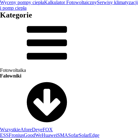
Wyceny pompy ciepła
Kalkulator Fotowoltaiczny
Serwisy klimatyzacji
i pomp ciepła
Kategorie
Fotowoltaika
Falowniki
Wszystkie
Afore
Deye
FOX
ESS
Fronius
GoodWe
Huawei
SMA
Sofar
SolarEdge