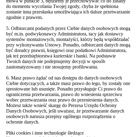
mowa w punkcie 3, będziemy je przechowywać co do zasady
do momentu wycofania Twojej zgody, chyba że spełniona
zostanie inna przesłanka umożliwiająca ich dalsze przetwarzanie
zgodnie z prawem.
5. Odbiorcami podanych przez Ciebie danych osobowych mogą
być m.in. podwykonawcy Administratora, tacy jak dostawcy
systemów montażowych, montażyści, którzy będą współdziałać
przy wykonywaniu Umowy. Ponadto, odbiorcami danych mogą
być doradcy prawni, księgowi oraz podatkowi Administratora,
jak też przedsiębiorstwa kurierskie i banki. Na podstawie
Twoich danych nie podejmujemy decyzji w sposób
zautomatyzowany i nie stosujemy profilowania.
6. Masz prawo żądać od nas dostępu do danych osobowych
Ciebie dotyczących, a także masz prawo do tego, by zostały one
sprostowane lub usunięte. Ponadto przysługuje Ci prawo do
ograniczenia przetwarzania, prawo do wniesienia sprzeciwu
wobec przetwarzania oraz prawo do przeniesienia danych.
Możesz także wnieść skargę do Prezesa Urzędu Ochrony
Danych Osobowych, jeśli uważasz, że przetwarzanie danych
osobowych narusza przepisy ogólnego rozporządzenia o
ochronie danych.
Pliki cookies i inne technologie śledzące