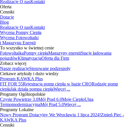
Realizacje
O nas
Kontakt
Oferta
Cenniki
Dotacje
Blog
Realizacje
O nas
Kontakt
Wycena Pompy Ciepła
Wycena Fotowoltaiki
i Magazynu Energii
To wszystko w świetnej cenie
Fotowoltaika
Pompy ciepła
Magazyny energii
Stacje ładowania
pojazdów
Klimatyzacja
Oferta dla Firm
Zobacz więcej
Nasze realizacje
Stosowane podzespoły
Ciekawe artykuły i dużo wiedzy
Program KAWKA Plus
FIT FOR 55
Rejestracja pomp ciepła w bazie CRO
Rodzaje pomp
ciepła
Jak działa pompa ciepła
Więcej ...
Programy Ogólnopolskie
Czyste Powietrze 3.0
Mój Prąd 6.0
Moje Ciepło
Ulga
Termomodernizacyjna
Mój Prąd 5.0
Więcej ...
Programy Lokalne
Nowy Program Dotacyjny We Wrocławiu 1 lipca 2024!
Zmień Piec -
KAWKA Plus
Cenniki