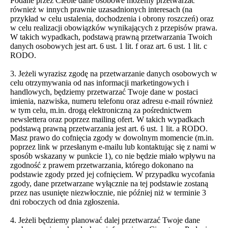
Podane przez Ciebie dane osobowe możemy przetwarzać
również w innych prawnie uzasadnionych interesach (na
przykład w celu ustalenia, dochodzenia i obrony roszczeń) oraz
w celu realizacji obowiązków wynikających z przepisów prawa.
W takich wypadkach, podstawą prawną przetwarzania Twoich
danych osobowych jest art. 6 ust. 1 lit. f oraz art. 6 ust. 1 lit. c
RODO.
3. Jeżeli wyrazisz zgodę na przetwarzanie danych osobowych w
celu otrzymywania od nas informacji marketingowych i
handlowych, będziemy przetwarzać Twoje dane w postaci
imienia, nazwiska, numeru telefonu oraz adresu e-mail również
w tym celu, m.in. drogą elektroniczną za pośrednictwem
newslettera oraz poprzez mailing ofert. W takich wypadkach
podstawą prawną przetwarzania jest art. 6 ust. 1 lit. a RODO.
Masz prawo do cofnięcia zgody w dowolnym momencie (m.in.
poprzez link w przesłanym e-mailu lub kontaktując się z nami w
sposób wskazany w punkcie 1), co nie będzie miało wpływu na
zgodność z prawem przetwarzania, którego dokonano na
podstawie zgody przed jej cofnięciem. W przypadku wycofania
zgody, dane przetwarzane wyłącznie na tej podstawie zostaną
przez nas usunięte niezwłocznie, nie później niż w terminie 3
dni roboczych od dnia zgłoszenia.
4. Jeżeli będziemy planować dalej przetwarzać Twoje dane