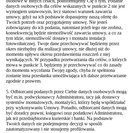
osobowe w innych celach, poinformujemy Cię o tym. Podanie
danych osobowych dla celów wskazanych w punkcie 2 nie jest
wymogiem ustawowym, lecz stanowi warunek zawarcia
umowy, gdyż na ich podstawie dopasujemy naszą ofertę do
Twoich potrzeb oraz przygotujemy umowę. Nie jesteś
zobowiązany do ich podania, natomiast jeżeli tego nie zrobisz,
konsekwencją będzie niemożliwość zawarcia umowy, a co za
tym idzie, niemożliwość dostawy i montażu instalacji
fotowoltaicznej. Twoje dane przechowywać będziemy przez
okres niezbędny dla realizacji umowy, nie dłużej niż do
momentu upływu okresu przedawnienia roszczeń z niej
wynikających. W przypadku przetwarzania dla celów, o których
mowa w punkcie 3, będziemy je przechowywać co do zasady
do momentu wycofania Twojej zgody, chyba że spełniona
zostanie inna przesłanka umożliwiająca ich dalsze przetwarzanie
zgodnie z prawem.
5. Odbiorcami podanych przez Ciebie danych osobowych mogą
być m.in. podwykonawcy Administratora, tacy jak dostawcy
systemów montażowych, montażyści, którzy będą współdziałać
przy wykonywaniu Umowy. Ponadto, odbiorcami danych mogą
być doradcy prawni, księgowi oraz podatkowi Administratora,
jak też przedsiębiorstwa kurierskie i banki. Na podstawie
Twoich danych nie podejmujemy decyzji w sposób
zautomatyzowany i nie stosujemy profilowania.