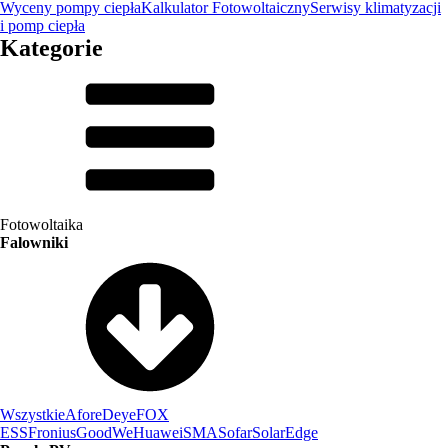
Wyceny pompy ciepła
Kalkulator Fotowoltaiczny
Serwisy klimatyzacji
i pomp ciepła
Kategorie
Fotowoltaika
Falowniki
Wszystkie
Afore
Deye
FOX
ESS
Fronius
GoodWe
Huawei
SMA
Sofar
SolarEdge