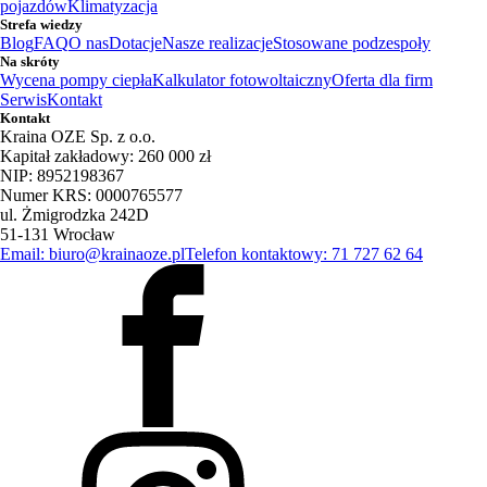
pojazdów
Klimatyzacja
Strefa wiedzy
Blog
FAQ
O nas
Dotacje
Nasze realizacje
Stosowane podzespoły
Na skróty
Wycena pompy ciepła
Kalkulator fotowoltaiczny
Oferta dla firm
Serwis
Kontakt
Kontakt
Kraina OZE Sp. z o.o.
Kapitał zakładowy: 260 000 zł
NIP: 8952198367
Numer KRS: 0000765577
ul. Żmigrodzka 242D
51-131 Wrocław
Email: biuro@krainaoze.pl
Telefon kontaktowy: 71 727 62 64