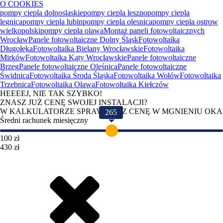
O COOKIES
pompy ciepla dolnoslaskie
pompy ciepla leszno
pompy ciepla
legnica
pompy ciepla lubin
pompy ciepla olesnica
pompy ciepla ostrow
wielkopolski
pompy ciepla olawa
Montaż paneli fotowoltaicznych
Wrocław
Panele fotowoltaiczne Dolny Śląsk
Fotowoltaika
Długołęka
Fotowoltaika Bielany Wrocławskie
Fotowoltaika
Mirków
Fotowoltaika Kąty Wrocławskie
Panele fotowoltaiczne
Brzeg
Panele fotowoltaiczne Oleśnica
Panele fotowoltaiczne
Świdnica
Fotowoltaika Środa Śląska
Fotowoltaika Wołów
Fotowoltaika
Trzebnica
Fotowoltaika Oława
Fotowoltaika Kiełczów
HEEEEJ, NIE TAK SZYBKO!
ZNASZ JUŻ CENĘ SWOJEJ INSTALACJI?
W KALKULATORZE SPRAWDZISZ CENĘ W MGNIENIU OKA
265
Średni rachunek miesięczny
100 zł
430 zł