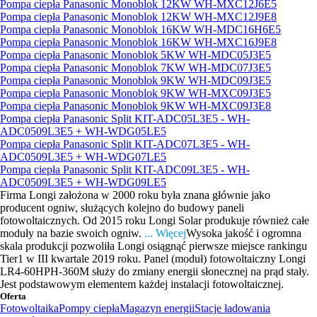
Pompa ciepła Panasonic Monoblok 12KW WH-MXC12J6E5
Pompa ciepła Panasonic Monoblok 12KW WH-MXC12J9E8
Pompa ciepła Panasonic Monoblok 16KW WH-MDC16H6E5
Pompa ciepła Panasonic Monoblok 16KW WH-MXC16J9E8
Pompa ciepła Panasonic Monoblok 5KW WH-MDC05J3E5
Pompa ciepła Panasonic Monoblok 7KW WH-MDC07J3E5
Pompa ciepła Panasonic Monoblok 9KW WH-MDC09J3E5
Pompa ciepła Panasonic Monoblok 9KW WH-MXC09J3E5
Pompa ciepła Panasonic Monoblok 9KW WH-MXC09J3E8
Pompa ciepła Panasonic Split KIT-ADC05L3E5 - WH-
ADC0509L3E5 + WH-WDG05LE5
Pompa ciepła Panasonic Split KIT-ADC07L3E5 - WH-
ADC0509L3E5 + WH-WDG07LE5
Pompa ciepła Panasonic Split KIT-ADC09L3E5 - WH-
ADC0509L3E5 + WH-WDG09LE5
Firma Longi założona w 2000 roku była znana głównie jako
producent ogniw, służących kolejno do budowy paneli
fotowoltaicznych. Od 2015 roku Longi Solar produkuje również całe
moduły na bazie swoich ogniw.
... Więcej
Wysoka jakość i ogromna
skala produkcji pozwoliła Longi osiągnąć pierwsze miejsce rankingu
Tier1 w III kwartale 2019 roku. Panel (moduł) fotowoltaiczny Longi
LR4-60HPH-360M służy do zmiany energii słonecznej na prąd stały.
Jest podstawowym elementem każdej instalacji fotowoltaicznej.
Oferta
Fotowoltaika
Pompy ciepła
Magazyn energii
Stacje ładowania