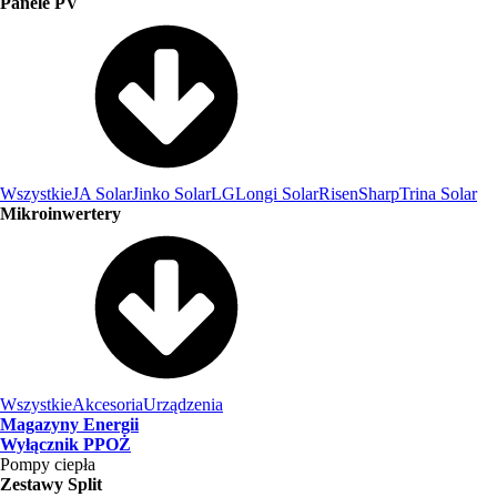
Panele PV
Wszystkie
JA Solar
Jinko Solar
LG
Longi Solar
Risen
Sharp
Trina Solar
Mikroinwertery
Wszystkie
Akcesoria
Urządzenia
Magazyny Energii
Wyłącznik PPOŻ
Pompy ciepła
Zestawy Split