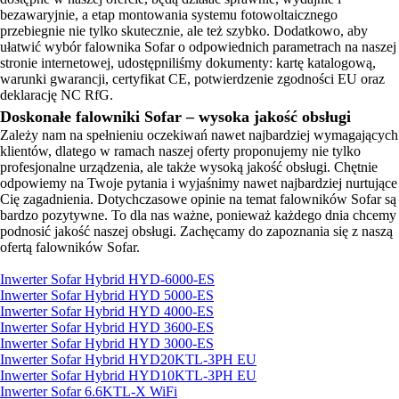
bezawaryjnie, a etap montowania systemu fotowoltaicznego
przebiegnie nie tylko skutecznie, ale też szybko. Dodatkowo, aby
ułatwić wybór falownika Sofar o odpowiednich parametrach na naszej
stronie internetowej, udostępniliśmy dokumenty: kartę katalogową,
warunki gwarancji, certyfikat CE, potwierdzenie zgodności EU oraz
deklarację NC RfG.
Doskonałe falowniki Sofar – wysoka jakość obsługi
Zależy nam na spełnieniu oczekiwań nawet najbardziej wymagających
klientów, dlatego w ramach naszej oferty proponujemy nie tylko
profesjonalne urządzenia, ale także wysoką jakość obsługi. Chętnie
odpowiemy na Twoje pytania i wyjaśnimy nawet najbardziej nurtujące
Cię zagadnienia. Dotychczasowe opinie na temat falowników Sofar są
bardzo pozytywne. To dla nas ważne, ponieważ każdego dnia chcemy
podnosić jakość naszej obsługi. Zachęcamy do zapoznania się z naszą
ofertą falowników Sofar.
Inwerter Sofar Hybrid HYD-6000-ES
Inwerter Sofar Hybrid HYD 5000-ES
Inwerter Sofar Hybrid HYD 4000-ES
Inwerter Sofar Hybrid HYD 3600-ES
Inwerter Sofar Hybrid HYD 3000-ES
Inwerter Sofar Hybrid HYD20KTL-3PH EU
Inwerter Sofar Hybrid HYD10KTL-3PH EU
Inwerter Sofar 6.6KTL-X WiFi