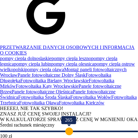
PRZETWARZANIE DANYCH OSOBOWYCH I INFORMACJA
O COOKIES
pompy ciepla dolnoslaskie
pompy ciepla leszno
pompy ciepla
legnica
pompy ciepla lubin
pompy ciepla olesnica
pompy ciepla ostrow
wielkopolski
pompy ciepla olawa
Montaż paneli fotowoltaicznych
Wrocław
Panele fotowoltaiczne Dolny Śląsk
Fotowoltaika
Długołęka
Fotowoltaika Bielany Wrocławskie
Fotowoltaika
Mirków
Fotowoltaika Kąty Wrocławskie
Panele fotowoltaiczne
Brzeg
Panele fotowoltaiczne Oleśnica
Panele fotowoltaiczne
Świdnica
Fotowoltaika Środa Śląska
Fotowoltaika Wołów
Fotowoltaika
Trzebnica
Fotowoltaika Oława
Fotowoltaika Kiełczów
HEEEEJ, NIE TAK SZYBKO!
ZNASZ JUŻ CENĘ SWOJEJ INSTALACJI?
W KALKULATORZE SPRAWDZISZ CENĘ W MGNIENIU OKA
265
Średni rachunek miesięczny
100 zł