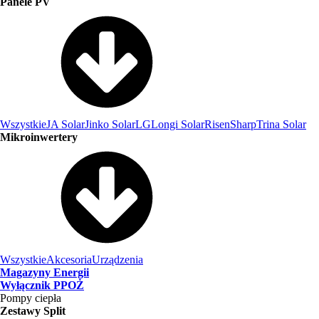
Panele PV
Wszystkie
JA Solar
Jinko Solar
LG
Longi Solar
Risen
Sharp
Trina Solar
Mikroinwertery
Wszystkie
Akcesoria
Urządzenia
Magazyny Energii
Wyłącznik PPOŻ
Pompy ciepła
Zestawy Split