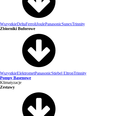
Wszystkie
Delta
Ferroli
Joule
Panasonic
Sunex
Trinnity
Zbiorniki Buforowe
Wszystkie
Elektromet
Panasonic
Stiebel Eltron
Trinnity
Pompy Basenowe
Klimatyzacje
Zestawy