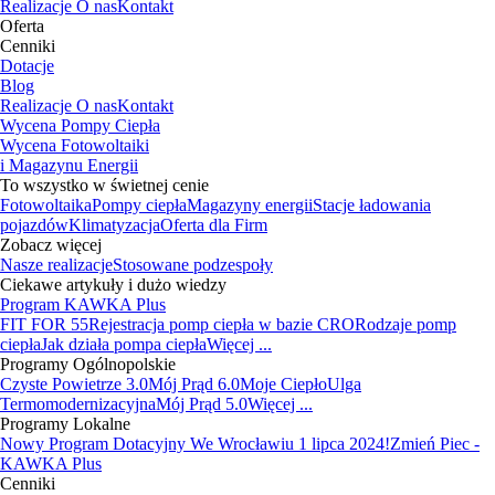
Realizacje
O nas
Kontakt
Oferta
Cenniki
Dotacje
Blog
Realizacje
O nas
Kontakt
Wycena Pompy Ciepła
Wycena Fotowoltaiki
i Magazynu Energii
To wszystko w świetnej cenie
Fotowoltaika
Pompy ciepła
Magazyny energii
Stacje ładowania
pojazdów
Klimatyzacja
Oferta dla Firm
Zobacz więcej
Nasze realizacje
Stosowane podzespoły
Ciekawe artykuły i dużo wiedzy
Program KAWKA Plus
FIT FOR 55
Rejestracja pomp ciepła w bazie CRO
Rodzaje pomp
ciepła
Jak działa pompa ciepła
Więcej ...
Programy Ogólnopolskie
Czyste Powietrze 3.0
Mój Prąd 6.0
Moje Ciepło
Ulga
Termomodernizacyjna
Mój Prąd 5.0
Więcej ...
Programy Lokalne
Nowy Program Dotacyjny We Wrocławiu 1 lipca 2024!
Zmień Piec -
KAWKA Plus
Cenniki