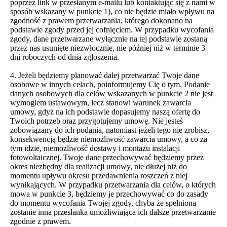
poprzez link w przesłanym e-mailu lub kontaktując się z nami w
sposób wskazany w punkcie 1), co nie będzie miało wpływu na
zgodność z prawem przetwarzania, którego dokonano na
podstawie zgody przed jej cofnięciem. W przypadku wycofania
zgody, dane przetwarzane wyłącznie na tej podstawie zostaną
przez nas usunięte niezwłocznie, nie później niż w terminie 3
dni roboczych od dnia zgłoszenia.
4. Jeżeli będziemy planować dalej przetwarzać Twoje dane
osobowe w innych celach, poinformujemy Cię o tym. Podanie
danych osobowych dla celów wskazanych w punkcie 2 nie jest
wymogiem ustawowym, lecz stanowi warunek zawarcia
umowy, gdyż na ich podstawie dopasujemy naszą ofertę do
Twoich potrzeb oraz przygotujemy umowę. Nie jesteś
zobowiązany do ich podania, natomiast jeżeli tego nie zrobisz,
konsekwencją będzie niemożliwość zawarcia umowy, a co za
tym idzie, niemożliwość dostawy i montażu instalacji
fotowoltaicznej. Twoje dane przechowywać będziemy przez
okres niezbędny dla realizacji umowy, nie dłużej niż do
momentu upływu okresu przedawnienia roszczeń z niej
wynikających. W przypadku przetwarzania dla celów, o których
mowa w punkcie 3, będziemy je przechowywać co do zasady
do momentu wycofania Twojej zgody, chyba że spełniona
zostanie inna przesłanka umożliwiająca ich dalsze przetwarzanie
zgodnie z prawem.