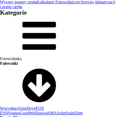
Wyceny pompy ciepła
Kalkulator Fotowoltaiczny
Serwisy klimatyzacji
i pomp ciepła
Kategorie
Fotowoltaika
Falowniki
Wszystkie
Afore
Deye
FOX
ESS
Fronius
GoodWe
Huawei
SMA
Sofar
SolarEdge