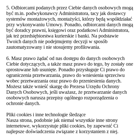
5. Odbiorcami podanych przez Ciebie danych osobowych mogą
być m.in. podwykonawcy Administratora, tacy jak dostawcy
systemów montażowych, montażyści, którzy będą współdziałać
przy wykonywaniu Umowy. Ponadto, odbiorcami danych mogą
być doradcy prawni, księgowi oraz podatkowi Administratora,
jak też przedsiębiorstwa kurierskie i banki. Na podstawie
Twoich danych nie podejmujemy decyzji w sposób
zautomatyzowany i nie stosujemy profilowania.
6. Masz prawo żądać od nas dostępu do danych osobowych
Ciebie dotyczących, a także masz prawo do tego, by zostały one
sprostowane lub usunięte. Ponadto przysługuje Ci prawo do
ograniczenia przetwarzania, prawo do wniesienia sprzeciwu
wobec przetwarzania oraz prawo do przeniesienia danych.
Możesz także wnieść skargę do Prezesa Urzędu Ochrony
Danych Osobowych, jeśli uważasz, że przetwarzanie danych
osobowych narusza przepisy ogólnego rozporządzenia o
ochronie danych.
Pliki cookies i inne technologie śledzące
Nasza strona, podobnie jak niemal wszystkie inne strony
internetowe, wykorzystuje pliki cookies, by zapewnić Ci
najlepsze doświadczenia związane z korzystaniem z niej.