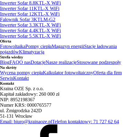
Inwerter Sofar 8.8KTL-X WiFi
Inwerter Sofar 11KTL-X WiFi
Inwerter Sofar 12KTL-X WiFi
Falownik Sofar 3KTLM-G2
Inwerter Sofar 3.3KTL-X WiFi
Inwerter Sofar 4.4KTL-X WiFi
Inwerter Sofar 5.5KTL-X WiFi
Oferta
Fotowoltaika
Pompy ciepła
Magazyn energii
Stacje ładowania
pojazdów
Klimatyzacja
Strefa wiedzy
Blog
FAQ
O nas
Dotacje
Nasze realizacje
Stosowane podzespoły
Na skróty
Wycena pompy ciepła
Kalkulator fotowoltaiczny
Oferta dla firm
Serwis
Kontakt
Kontakt
Kraina OZE Sp. z o.o.
Kapitał zakładowy: 260 000 zł
NIP: 8952198367
Numer KRS: 0000765577
ul. Żmigrodzka 242D
51-131 Wrocław
Email: biuro@krainaoze.pl
Telefon kontaktowy: 71 727 62 64