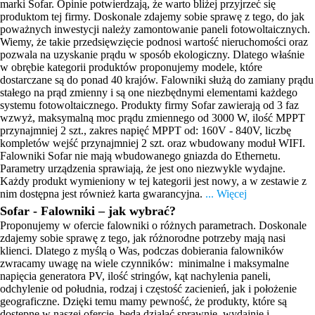
marki Sofar. Opinie potwierdzają, że warto bliżej przyjrzeć się
produktom tej firmy.
Doskonale zdajemy sobie sprawę z tego, do jak
poważnych inwestycji należy zamontowanie paneli fotowoltaicznych.
Wiemy, że takie przedsięwzięcie podnosi wartość nieruchomości oraz
pozwala na uzyskanie prądu w sposób ekologiczny. Dlatego właśnie
w obrębie kategorii produktów proponujemy modele, które
dostarczane są do ponad 40 krajów. Falowniki służą do zamiany prądu
stałego na prąd zmienny i są one niezbędnymi elementami każdego
systemu fotowoltaicznego. Produkty firmy Sofar zawierają od 3 faz
wzwyż, maksymalną moc prądu zmiennego od 3000 W, ilość MPPT
przynajmniej 2 szt., zakres napięć MPPT od: 160V - 840V, liczbę
kompletów wejść przynajmniej 2 szt. oraz wbudowany moduł WIFI.
Falowniki Sofar nie mają wbudowanego gniazda do Ethernetu.
Parametry urządzenia sprawiają, że jest ono niezwykle wydajne.
Każdy produkt wymieniony w tej kategorii jest nowy, a w zestawie z
nim dostępna jest również karta gwarancyjna.
... Więcej
Sofar - Falowniki – jak wybrać?
Proponujemy w ofercie falowniki o różnych parametrach. Doskonale
zdajemy sobie sprawę z tego, jak różnorodne potrzeby mają nasi
klienci. Dlatego z myślą o Was, podczas dobierania falowników
zwracamy uwagę na wiele czynników: minimalne i maksymalne
napięcia generatora PV, ilość stringów, kąt nachylenia paneli,
odchylenie od południa, rodzaj i częstość zacienień, jak i położenie
geograficzne. Dzięki temu mamy pewność, że produkty, które są
dostępne w naszej ofercie, będą działać sprawnie, wydajnie i