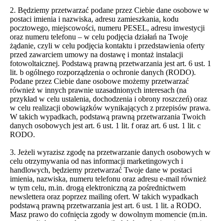
2. Będziemy przetwarzać podane przez Ciebie dane osobowe w
postaci imienia i nazwiska, adresu zamieszkania, kodu
pocztowego, miejscowości, numeru PESEL, adresu inwestycji
oraz numeru telefonu – w celu podjęcia działań na Twoje
żądanie, czyli w celu podjęcia kontaktu i przedstawienia oferty
przed zawarciem umowy na dostawę i montaż instalacji
fotowoltaicznej. Podstawą prawną przetwarzania jest art. 6 ust. 1
lit. b ogólnego rozporządzenia o ochronie danych (RODO).
Podane przez Ciebie dane osobowe możemy przetwarzać
również w innych prawnie uzasadnionych interesach (na
przykład w celu ustalenia, dochodzenia i obrony roszczeń) oraz
w celu realizacji obowiązków wynikających z przepisów prawa.
W takich wypadkach, podstawą prawną przetwarzania Twoich
danych osobowych jest art. 6 ust. 1 lit. f oraz art. 6 ust. 1 lit. c
RODO.
3. Jeżeli wyrazisz zgodę na przetwarzanie danych osobowych w
celu otrzymywania od nas informacji marketingowych i
handlowych, będziemy przetwarzać Twoje dane w postaci
imienia, nazwiska, numeru telefonu oraz adresu e-mail również
w tym celu, m.in. drogą elektroniczną za pośrednictwem
newslettera oraz poprzez mailing ofert. W takich wypadkach
podstawą prawną przetwarzania jest art. 6 ust. 1 lit. a RODO.
Masz prawo do cofnięcia zgody w dowolnym momencie (m.in.