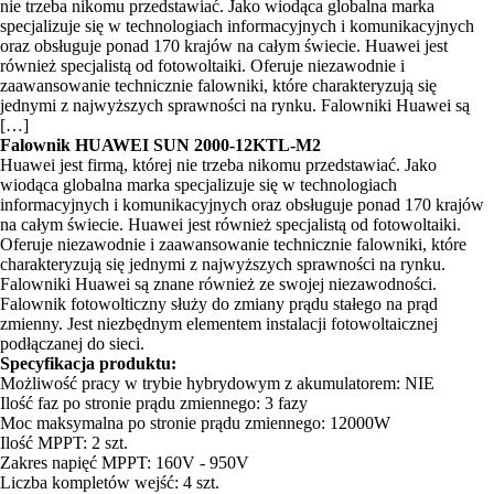
nie trzeba nikomu przedstawiać. Jako wiodąca globalna marka
specjalizuje się w technologiach informacyjnych i komunikacyjnych
oraz obsługuje ponad 170 krajów na całym świecie. Huawei jest
również specjalistą od fotowoltaiki. Oferuje niezawodnie i
zaawansowanie technicznie falowniki, które charakteryzują się
jednymi z najwyższych sprawności na rynku. Falowniki Huawei są
[…]
Falownik HUAWEI SUN 2000-12KTL-M2
Huawei jest firmą, której nie trzeba nikomu przedstawiać. Jako
wiodąca globalna marka specjalizuje się w technologiach
informacyjnych i komunikacyjnych oraz obsługuje ponad 170 krajów
na całym świecie. Huawei jest również specjalistą od fotowoltaiki.
Oferuje niezawodnie i zaawansowanie technicznie falowniki, które
charakteryzują się jednymi z najwyższych sprawności na rynku.
Falowniki Huawei są znane również ze swojej niezawodności.
Falownik fotowolticzny służy do zmiany prądu stałego na prąd
zmienny. Jest niezbędnym elementem instalacji fotowoltaicznej
podłączanej do sieci.
Specyfikacja produktu:
Możliwość pracy w trybie hybrydowym z akumulatorem: NIE
Ilość faz po stronie prądu zmiennego: 3 fazy
Moc maksymalna po stronie prądu zmiennego: 12000W
Ilość MPPT: 2 szt.
Zakres napięć MPPT: 160V - 950V
Liczba kompletów wejść: 4 szt.