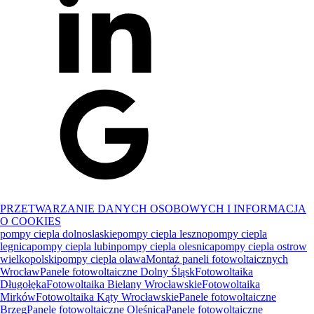
PRZETWARZANIE DANYCH OSOBOWYCH I INFORMACJA
O COOKIES
pompy ciepla dolnoslaskie
pompy ciepla leszno
pompy ciepla
legnica
pompy ciepla lubin
pompy ciepla olesnica
pompy ciepla ostrow
wielkopolski
pompy ciepla olawa
Montaż paneli fotowoltaicznych
Wrocław
Panele fotowoltaiczne Dolny Śląsk
Fotowoltaika
Długołęka
Fotowoltaika Bielany Wrocławskie
Fotowoltaika
Mirków
Fotowoltaika Kąty Wrocławskie
Panele fotowoltaiczne
Brzeg
Panele fotowoltaiczne Oleśnica
Panele fotowoltaiczne