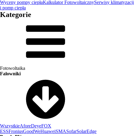
Wyceny pompy ciepła
Kalkulator Fotowoltaiczny
Serwisy klimatyzacji
i pomp ciepła
Kategorie
Fotowoltaika
Falowniki
Wszystkie
Afore
Deye
FOX
ESS
Fronius
GoodWe
Huawei
SMA
Sofar
SolarEdge