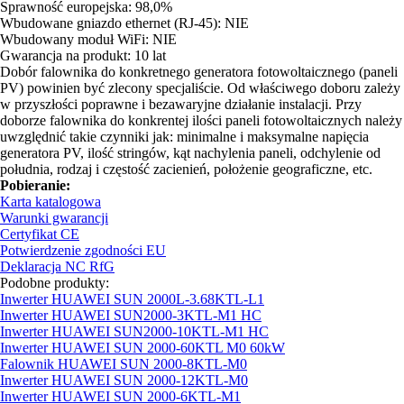
Sprawność europejska: 98,0%
Wbudowane gniazdo ethernet (RJ-45): NIE
Wbudowany moduł WiFi: NIE
Gwarancja na produkt: 10 lat
Dobór falownika do konkretnego generatora fotowoltaicznego (paneli
PV) powinien być zlecony specjaliście. Od właściwego doboru zależy
w przyszłości poprawne i bezawaryjne działanie instalacji. Przy
doborze falownika do konkrentej ilości paneli fotowoltaicznych należy
uwzględnić takie czynniki jak: minimalne i maksymalne napięcia
generatora PV, ilość stringów, kąt nachylenia paneli, odchylenie od
południa, rodzaj i częstość zacienień, położenie geograficzne, etc.
Pobieranie:
Karta katalogowa
Warunki gwarancji
Certyfikat CE
Potwierdzenie zgodności EU
Deklaracja NC RfG
Podobne produkty:
Inwerter HUAWEI SUN 2000L-3.68KTL-L1
Inwerter HUAWEI SUN2000-3KTL-M1 HC
Inwerter HUAWEI SUN2000-10KTL-M1 HC
Inwerter HUAWEI SUN 2000-60KTL M0 60kW
Falownik HUAWEI SUN 2000-8KTL-M0
Inwerter HUAWEI SUN 2000-12KTL-M0
Inwerter HUAWEI SUN 2000-6KTL-M1