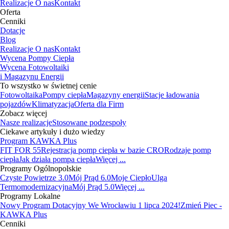
Realizacje
O nas
Kontakt
Oferta
Cenniki
Dotacje
Blog
Realizacje
O nas
Kontakt
Wycena Pompy Ciepła
Wycena Fotowoltaiki
i Magazynu Energii
To wszystko w świetnej cenie
Fotowoltaika
Pompy ciepła
Magazyny energii
Stacje ładowania
pojazdów
Klimatyzacja
Oferta dla Firm
Zobacz więcej
Nasze realizacje
Stosowane podzespoły
Ciekawe artykuły i dużo wiedzy
Program KAWKA Plus
FIT FOR 55
Rejestracja pomp ciepła w bazie CRO
Rodzaje pomp
ciepła
Jak działa pompa ciepła
Więcej ...
Programy Ogólnopolskie
Czyste Powietrze 3.0
Mój Prąd 6.0
Moje Ciepło
Ulga
Termomodernizacyjna
Mój Prąd 5.0
Więcej ...
Programy Lokalne
Nowy Program Dotacyjny We Wrocławiu 1 lipca 2024!
Zmień Piec -
KAWKA Plus
Cenniki