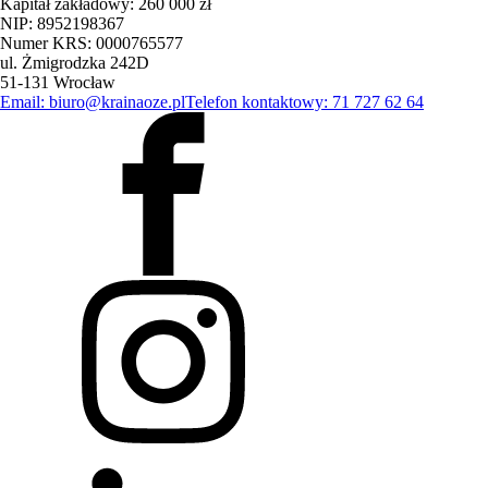
Kapitał zakładowy: 260 000 zł
NIP: 8952198367
Numer KRS: 0000765577
ul. Żmigrodzka 242D
51-131 Wrocław
Email: biuro@krainaoze.pl
Telefon kontaktowy: 71 727 62 64