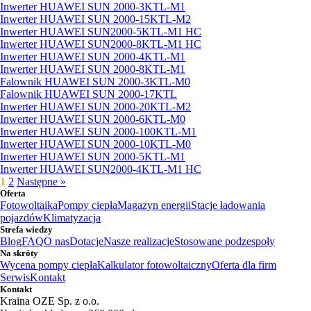
Inwerter HUAWEI SUN 2000-3KTL-M1
Inwerter HUAWEI SUN 2000-15KTL-M2
Inwerter HUAWEI SUN2000-5KTL-M1 HC
Inwerter HUAWEI SUN2000-8KTL-M1 HC
Inwerter HUAWEI SUN 2000-4KTL-M1
Inwerter HUAWEI SUN 2000-8KTL-M1
Falownik HUAWEI SUN 2000-3KTL-M0
Falownik HUAWEI SUN 2000-17KTL
Inwerter HUAWEI SUN 2000-20KTL-M2
Inwerter HUAWEI SUN 2000-6KTL-M0
Inwerter HUAWEI SUN 2000-100KTL-M1
Inwerter HUAWEI SUN 2000-10KTL-M0
Inwerter HUAWEI SUN 2000-5KTL-M1
Inwerter HUAWEI SUN2000-4KTL-M1 HC
1
2
Następne »
Oferta
Fotowoltaika
Pompy ciepła
Magazyn energii
Stacje ładowania
pojazdów
Klimatyzacja
Strefa wiedzy
Blog
FAQ
O nas
Dotacje
Nasze realizacje
Stosowane podzespoły
Na skróty
Wycena pompy ciepła
Kalkulator fotowoltaiczny
Oferta dla firm
Serwis
Kontakt
Kontakt
Kraina OZE Sp. z o.o.