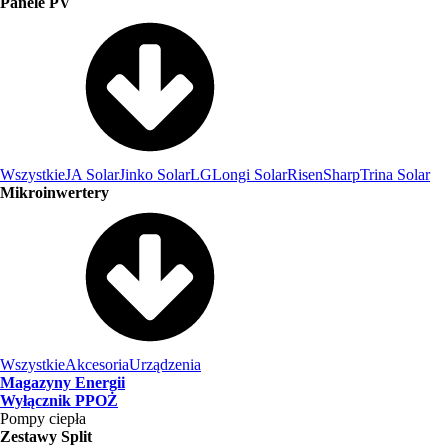
Panele PV
Wszystkie
JA Solar
Jinko Solar
LG
Longi Solar
Risen
Sharp
Trina Solar
Mikroinwertery
Wszystkie
Akcesoria
Urządzenia
Magazyny Energii
Wyłącznik PPOŻ
Pompy ciepła
Zestawy Split