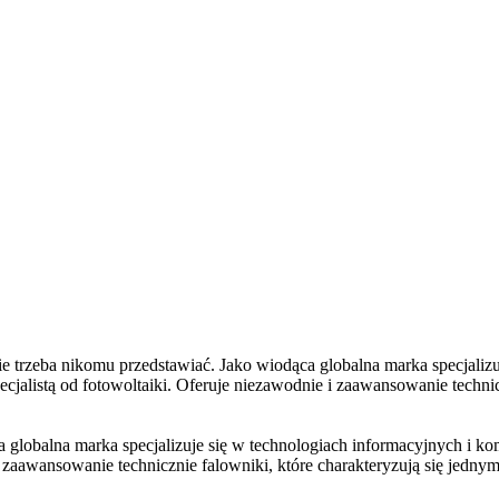
zeba nikomu przedstawiać. Jako wiodąca globalna marka specjalizuj
cjalistą od fotowoltaiki. Oferuje niezawodnie i zaawansowanie technic
ca globalna marka specjalizuje się w technologiach informacyjnych i 
 i zaawansowanie technicznie falowniki, które charakteryzują się jed