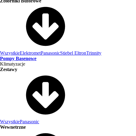
Zbiorniki Buforowe
Wszystkie
Elektromet
Panasonic
Stiebel Eltron
Trinnity
Pompy Basenowe
Klimatyzacje
Zestawy
Wszystkie
Panasonic
Wewnetrzne