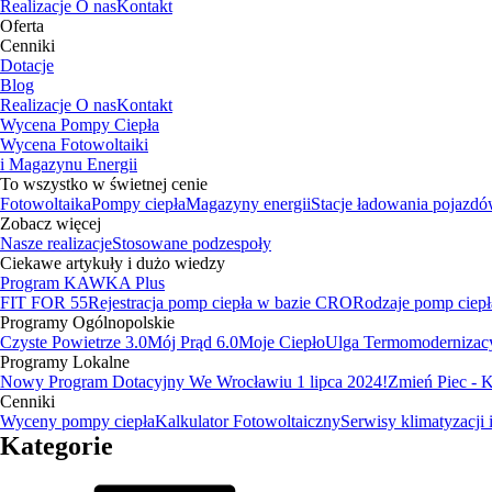
Realizacje
O nas
Kontakt
Oferta
Cenniki
Dotacje
Blog
Realizacje
O nas
Kontakt
Wycena Pompy Ciepła
Wycena Fotowoltaiki
i Magazynu Energii
To wszystko w świetnej cenie
Fotowoltaika
Pompy ciepła
Magazyny energii
Stacje ładowania pojazd
Zobacz więcej
Nasze realizacje
Stosowane podzespoły
Ciekawe artykuły i dużo wiedzy
Program KAWKA Plus
FIT FOR 55
Rejestracja pomp ciepła w bazie CRO
Rodzaje pomp ciepł
Programy Ogólnopolskie
Czyste Powietrze 3.0
Mój Prąd 6.0
Moje Ciepło
Ulga Termomodernizac
Programy Lokalne
Nowy Program Dotacyjny We Wrocławiu 1 lipca 2024!
Zmień Piec -
Cenniki
Wyceny pompy ciepła
Kalkulator Fotowoltaiczny
Serwisy klimatyzacji 
Kategorie