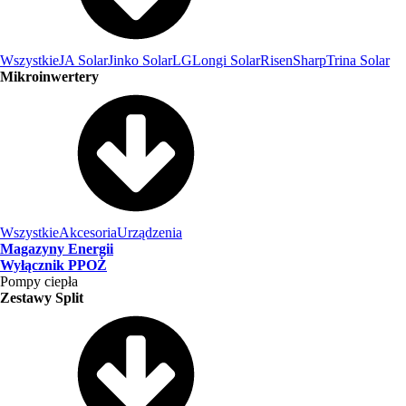
Wszystkie
JA Solar
Jinko Solar
LG
Longi Solar
Risen
Sharp
Trina Solar
Mikroinwertery
Wszystkie
Akcesoria
Urządzenia
Magazyny Energii
Wyłącznik PPOŻ
Pompy ciepła
Zestawy Split