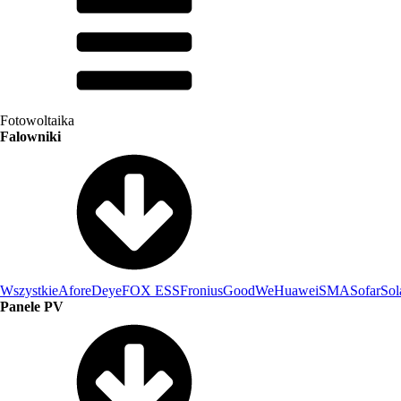
Fotowoltaika
Falowniki
Wszystkie
Afore
Deye
FOX ESS
Fronius
GoodWe
Huawei
SMA
Sofar
Sol
Panele PV