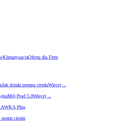
ów
Klimatyzacja
Oferta dla Firm
a
Jak działa pompa ciepła
Więcej ...
yjna
Mój Prąd 5.0
Więcej ...
 KAWKA Plus
i pomp ciepła