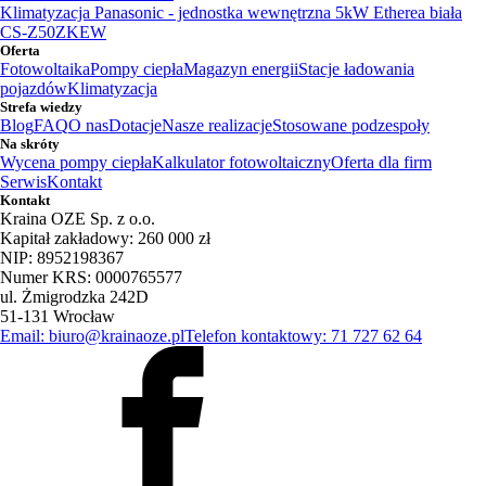
Klimatyzacja Panasonic - jednostka wewnętrzna 5kW Etherea biała
CS-Z50ZKEW
Oferta
Fotowoltaika
Pompy ciepła
Magazyn energii
Stacje ładowania
pojazdów
Klimatyzacja
Strefa wiedzy
Blog
FAQ
O nas
Dotacje
Nasze realizacje
Stosowane podzespoły
Na skróty
Wycena pompy ciepła
Kalkulator fotowoltaiczny
Oferta dla firm
Serwis
Kontakt
Kontakt
Kraina OZE Sp. z o.o.
Kapitał zakładowy: 260 000 zł
NIP: 8952198367
Numer KRS: 0000765577
ul. Żmigrodzka 242D
51-131 Wrocław
Email: biuro@krainaoze.pl
Telefon kontaktowy: 71 727 62 64