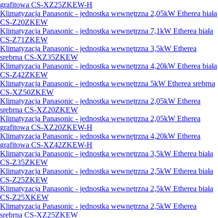
grafitowa CS-XZ25ZKEW-H
Klimatyzacja Panasonic - jednostka wewnętrzna 2,05kW Etherea biała
CS-Z20ZKEW
Klimatyzacja Panasonic - jednostka wewnętrzna 7,1kW Etherea biała
CS-Z71ZKEW
Klimatyzacja Panasonic - jednostka wewnętrzna 3,5kW Etherea
srebrna CS-XZ35ZKEW
Klimatyzacja Panasonic - jednostka wewnętrzna 4,20kW Etherea biała
CS-Z42ZKEW
Klimatyzacja Panasonic - jednostka wewnętrzna 5kW Etherea srebrna
CS-XZ50ZKEW
Klimatyzacja Panasonic - jednostka wewnętrzna 2,05kW Etherea
srebrna CS-XZ20ZKEW
Klimatyzacja Panasonic - jednostka wewnętrzna 2,05kW Etherea
grafitowa CS-XZ20ZKEW-H
Klimatyzacja Panasonic - jednostka wewnętrzna 4,20kW Etherea
grafitowa CS-XZ42ZKEW-H
Klimatyzacja Panasonic - jednostka wewnętrzna 3,5kW Etherea biała
CS-Z35ZKEW
Klimatyzacja Panasonic - jednostka wewnętrzna 2,5kW Etherea biała
CS-Z25ZKEW
Klimatyzacja Panasonic - jednostka wewnętrzna 2,5kW Etherea biała
CS-Z25XKEW
Klimatyzacja Panasonic - jednostka wewnętrzna 2,5kW Etherea
srebrna CS-XZ25ZKEW