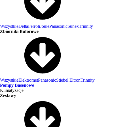
Wszystkie
Delta
Ferroli
Joule
Panasonic
Sunex
Trinnity
Zbiorniki Buforowe
Wszystkie
Elektromet
Panasonic
Stiebel Eltron
Trinnity
Pompy Basenowe
Klimatyzacje
Zestawy