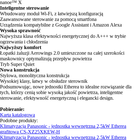
nanoe™ X
Inteligentne sterowanie
Wbudowany moduł Wi-Fi, z łatwiejszą konfiguracją
Zaawansowane sterowanie za pomocą smartfona
Urządzenia kompatybilne z Google Assistant i Amazon Alexa
Wysoka sprawność
Najwyższa klasa efektywności energetycznej do A+++ w trybie
ogrzewania i chłodzenia
Najwyższy komfort
Łopatki żaluzji Aerowings 2.0 umieszczone na całej szerokości
maskownicy optymalizują przepływ powietrza
Tryb Super Quiet
Nowa konstrukcja
Stylowa, monolityczna konstrukcja
Wysokiej klasy, łatwy w obsłudze sterownik
Podsumowując, nowe jednostki Etherea to idealne rozwiązanie dla
tych, którzy cenią sobie wysoką jakość powietrza, inteligentne
sterowanie, efektywność energetyczną i elegancki design.
Pobieranie:
Karta katalogowa
Podobne produkty:
Klimatyzacja Panasonic - jednostka wewnętrzna 2,5kW Etherea
grafitowa CS-XZ25XKEW-H
Klimatyzacja Panasonic - jednostka wewnętrzna 2,5kW Etherea