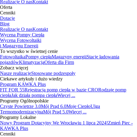
Realizacje
O nas
Kontakt
Oferta
Cenniki
Dotacje
Blog
Realizacje
O nas
Kontakt
Wycena Pompy Ciepła
Wycena Fotowoltaiki
i Magazynu Energii
To wszystko w świetnej cenie
Fotowoltaika
Pompy ciepła
Magazyny energii
Stacje ładowania
pojazdów
Klimatyzacja
Oferta dla Firm
Zobacz więcej
Nasze realizacje
Stosowane podzespoły
Ciekawe artykuły i dużo wiedzy
Program KAWKA Plus
FIT FOR 55
Rejestracja pomp ciepła w bazie CRO
Rodzaje pomp
ciepła
Jak działa pompa ciepła
Więcej ...
Programy Ogólnopolskie
Czyste Powietrze 3.0
Mój Prąd 6.0
Moje Ciepło
Ulga
Termomodernizacyjna
Mój Prąd 5.0
Więcej ...
Programy Lokalne
Nowy Program Dotacyjny We Wrocławiu 1 lipca 2024!
Zmień Piec -
KAWKA Plus
Cenniki