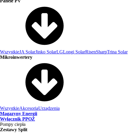
Panele PV
Wszystkie
JA Solar
Jinko Solar
LG
Longi Solar
Risen
Sharp
Trina Solar
Mikroinwertery
Wszystkie
Akcesoria
Urządzenia
Magazyny Energii
Wyłącznik PPOŻ
Pompy ciepła
Zestawy Split