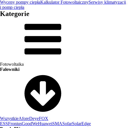
Wyceny pompy ciepła
Kalkulator Fotowoltaiczny
Serwisy klimatyzacji
i pomp ciepła
Kategorie
Fotowoltaika
Falowniki
Wszystkie
Afore
Deye
FOX
ESS
Fronius
GoodWe
Huawei
SMA
Sofar
SolarEdge