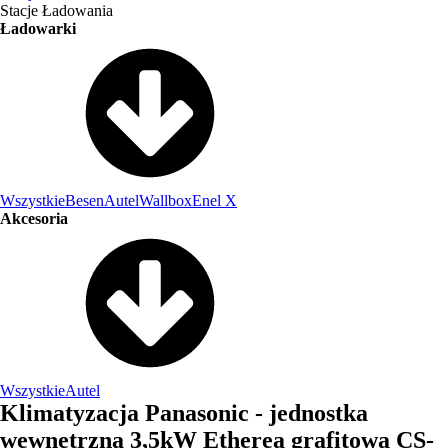
Stacje Ładowania
Ładowarki
Wszystkie
Besen
Autel
Wallbox
Enel X
Akcesoria
Wszystkie
Autel
Klimatyzacja Panasonic - jednostka
wewnętrzna 3,5kW Etherea grafitowa CS-