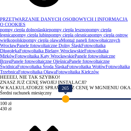
PRZETWARZANIE DANYCH OSOBOWYCH I INFORMACJA
O COOKIES
pompy ciepla dolnoslaskie
pompy ciepla leszno
pompy ciepla
legnica
pompy ciepla lubin
pompy ciepla olesnica
pompy ciepla ostrow
wielkopolski
pompy ciepla olawa
Montaż paneli fotowoltaicznych
Wrocław
Panele fotowoltaiczne Dolny Śląsk
Fotowoltaika
Długołęka
Fotowoltaika Bielany Wrocławskie
Fotowoltaika
Mirków
Fotowoltaika Kąty Wrocławskie
Panele fotowoltaiczne
Brzeg
Panele fotowoltaiczne Oleśnica
Panele fotowoltaiczne
Świdnica
Fotowoltaika Środa Śląska
Fotowoltaika Wołów
Fotowoltaika
Trzebnica
Fotowoltaika Oława
Fotowoltaika Kiełczów
HEEEEJ, NIE TAK SZYBKO!
ZNASZ JUŻ CENĘ SWOJEJ INSTALACJI?
W KALKULATORZE SPRAWDZISZ CENĘ W MGNIENIU OKA
265
Średni rachunek miesięczny
100 zł
430 zł