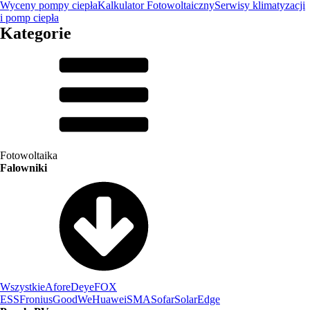
Wyceny pompy ciepła
Kalkulator Fotowoltaiczny
Serwisy klimatyzacji
i pomp ciepła
Kategorie
Fotowoltaika
Falowniki
Wszystkie
Afore
Deye
FOX
ESS
Fronius
GoodWe
Huawei
SMA
Sofar
SolarEdge