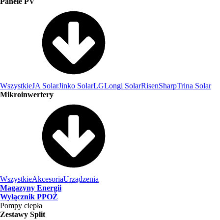
Panele PV
Wszystkie
JA Solar
Jinko Solar
LG
Longi Solar
Risen
Sharp
Trina Solar
Mikroinwertery
Wszystkie
Akcesoria
Urządzenia
Magazyny Energii
Wyłącznik PPOŻ
Pompy ciepła
Zestawy Split