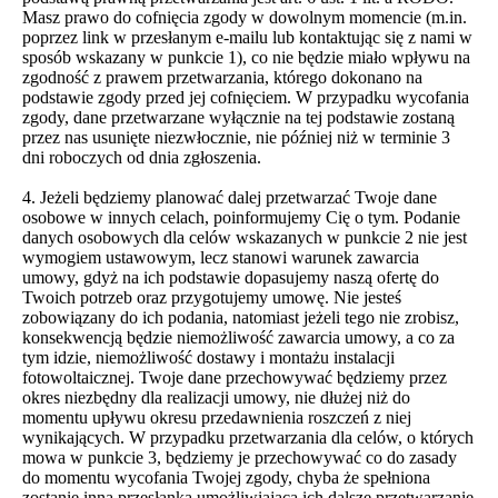
Masz prawo do cofnięcia zgody w dowolnym momencie (m.in.
poprzez link w przesłanym e-mailu lub kontaktując się z nami w
sposób wskazany w punkcie 1), co nie będzie miało wpływu na
zgodność z prawem przetwarzania, którego dokonano na
podstawie zgody przed jej cofnięciem. W przypadku wycofania
zgody, dane przetwarzane wyłącznie na tej podstawie zostaną
przez nas usunięte niezwłocznie, nie później niż w terminie 3
dni roboczych od dnia zgłoszenia.
4. Jeżeli będziemy planować dalej przetwarzać Twoje dane
osobowe w innych celach, poinformujemy Cię o tym. Podanie
danych osobowych dla celów wskazanych w punkcie 2 nie jest
wymogiem ustawowym, lecz stanowi warunek zawarcia
umowy, gdyż na ich podstawie dopasujemy naszą ofertę do
Twoich potrzeb oraz przygotujemy umowę. Nie jesteś
zobowiązany do ich podania, natomiast jeżeli tego nie zrobisz,
konsekwencją będzie niemożliwość zawarcia umowy, a co za
tym idzie, niemożliwość dostawy i montażu instalacji
fotowoltaicznej. Twoje dane przechowywać będziemy przez
okres niezbędny dla realizacji umowy, nie dłużej niż do
momentu upływu okresu przedawnienia roszczeń z niej
wynikających. W przypadku przetwarzania dla celów, o których
mowa w punkcie 3, będziemy je przechowywać co do zasady
do momentu wycofania Twojej zgody, chyba że spełniona
zostanie inna przesłanka umożliwiająca ich dalsze przetwarzanie