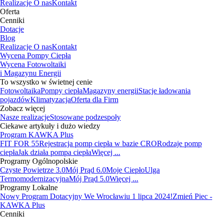
Realizacje
O nas
Kontakt
Oferta
Cenniki
Dotacje
Blog
Realizacje
O nas
Kontakt
Wycena Pompy Ciepła
Wycena Fotowoltaiki
i Magazynu Energii
To wszystko w świetnej cenie
Fotowoltaika
Pompy ciepła
Magazyny energii
Stacje ładowania
pojazdów
Klimatyzacja
Oferta dla Firm
Zobacz więcej
Nasze realizacje
Stosowane podzespoły
Ciekawe artykuły i dużo wiedzy
Program KAWKA Plus
FIT FOR 55
Rejestracja pomp ciepła w bazie CRO
Rodzaje pomp
ciepła
Jak działa pompa ciepła
Więcej ...
Programy Ogólnopolskie
Czyste Powietrze 3.0
Mój Prąd 6.0
Moje Ciepło
Ulga
Termomodernizacyjna
Mój Prąd 5.0
Więcej ...
Programy Lokalne
Nowy Program Dotacyjny We Wrocławiu 1 lipca 2024!
Zmień Piec -
KAWKA Plus
Cenniki