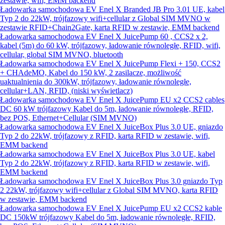
zestawie, wifi, EMM backend
Ładowarka samochodowa EV Enel X Branded JB Pro 3.01 UE, kabel
Typ 2 do 22kW, trójfazowy wifi+cellular z Global SIM MVNO w
zestawie RFID+Chain2Gate, karta RFID w zestawie, EMM backend
Ładowarka samochodowa EV Enel X JuicePump 60 , CCS2 x 2,
kabel (5m) do 60 kW, trójfazowy, ładowanie równoległe, RFID, wifi,
cellular, global SIM MVNO, bluetooth
Ładowarka samochodowa EV Enel X JuicePump Flexi + 150, CCS2
+ CHAdeMO, Kabel do 150 kW, 2 zasilacze, możliwość
uaktualnienia do 300kW, trójfazowy, ładowanie równoległe,
cellular+LAN, RFID, (niski wyświetlacz)
Ładowarka samochodowa EV Enel X JuicePump EU x2 CCS2 cables
DC 60 kW trójfazowy Kabel do 5m, ładowanie równoległe, RFID,
bez POS, Ethernet+Cellular (SIM MVNO)
Ładowarka samochodowa EV Enel X JuiceBox Plus 3.0 UE, gniazdo
Typ 2 do 22kW, trójfazowy z RFID, karta RFID w zestawie, wifi,
EMM backend
Ładowarka samochodowa EV Enel X JuiceBox Plus 3.0 UE, kabel
Typ 2 do 22kW, trójfazowy z RFID, karta RFID w zestawie, wifi,
EMM backend
Ładowarka samochodowa EV Enel X JuiceBox Plus 3.0 gniazdo Typ
2 22kW, trójfazowy wifi+cellular z Global SIM MVNO, karta RFID
w zestawie, EMM backend
Ładowarka samochodowa EV Enel X JuicePump EU x2 CCS2 kable
DC 150kW trójfazowy Kabel do 5m, ładowanie równoległe, RFID,