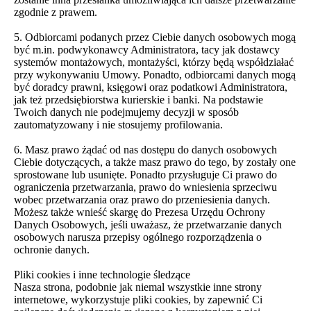
zgodnie z prawem.
5. Odbiorcami podanych przez Ciebie danych osobowych mogą
być m.in. podwykonawcy Administratora, tacy jak dostawcy
systemów montażowych, montażyści, którzy będą współdziałać
przy wykonywaniu Umowy. Ponadto, odbiorcami danych mogą
być doradcy prawni, księgowi oraz podatkowi Administratora,
jak też przedsiębiorstwa kurierskie i banki. Na podstawie
Twoich danych nie podejmujemy decyzji w sposób
zautomatyzowany i nie stosujemy profilowania.
6. Masz prawo żądać od nas dostępu do danych osobowych
Ciebie dotyczących, a także masz prawo do tego, by zostały one
sprostowane lub usunięte. Ponadto przysługuje Ci prawo do
ograniczenia przetwarzania, prawo do wniesienia sprzeciwu
wobec przetwarzania oraz prawo do przeniesienia danych.
Możesz także wnieść skargę do Prezesa Urzędu Ochrony
Danych Osobowych, jeśli uważasz, że przetwarzanie danych
osobowych narusza przepisy ogólnego rozporządzenia o
ochronie danych.
Pliki cookies i inne technologie śledzące
Nasza strona, podobnie jak niemal wszystkie inne strony
internetowe, wykorzystuje pliki cookies, by zapewnić Ci