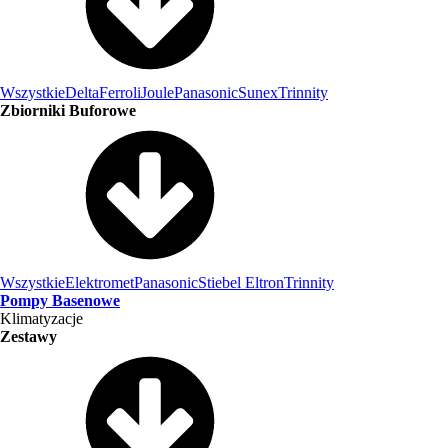
Wszystkie
Delta
Ferroli
Joule
Panasonic
Sunex
Trinnity
Zbiorniki Buforowe
Wszystkie
Elektromet
Panasonic
Stiebel Eltron
Trinnity
Pompy Basenowe
Klimatyzacje
Zestawy