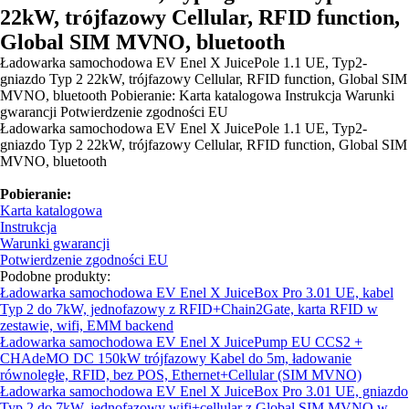
22kW, trójfazowy Cellular, RFID function,
Global SIM MVNO, bluetooth
Ładowarka samochodowa EV Enel X JuicePole 1.1 UE, Typ2-
gniazdo Typ 2 22kW, trójfazowy Cellular, RFID function, Global SIM
MVNO, bluetooth Pobieranie: Karta katalogowa Instrukcja Warunki
gwarancji Potwierdzenie zgodności EU
Ładowarka samochodowa EV Enel X JuicePole 1.1 UE, Typ2-
gniazdo Typ 2 22kW, trójfazowy Cellular, RFID function, Global SIM
MVNO, bluetooth
Pobieranie:
Karta katalogowa
Instrukcja
Warunki gwarancji
Potwierdzenie zgodności EU
Podobne produkty:
Ładowarka samochodowa EV Enel X JuiceBox Pro 3.01 UE, kabel
Typ 2 do 7kW, jednofazowy z RFID+Chain2Gate, karta RFID w
zestawie, wifi, EMM backend
Ładowarka samochodowa EV Enel X JuicePump EU CCS2 +
CHAdeMO DC 150kW trójfazowy Kabel do 5m, ładowanie
równoległe, RFID, bez POS, Ethernet+Cellular (SIM MVNO)
Ładowarka samochodowa EV Enel X JuiceBox Pro 3.01 UE, gniazdo
Typ 2 do 7kW, jednofazowy wifi+cellular z Global SIM MVNO w