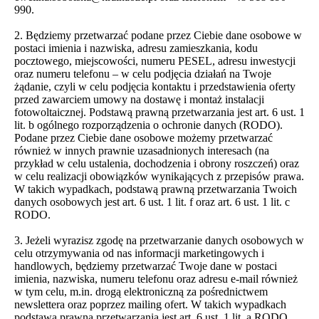
990.
2. Będziemy przetwarzać podane przez Ciebie dane osobowe w
postaci imienia i nazwiska, adresu zamieszkania, kodu
pocztowego, miejscowości, numeru PESEL, adresu inwestycji
oraz numeru telefonu – w celu podjęcia działań na Twoje
żądanie, czyli w celu podjęcia kontaktu i przedstawienia oferty
przed zawarciem umowy na dostawę i montaż instalacji
fotowoltaicznej. Podstawą prawną przetwarzania jest art. 6 ust. 1
lit. b ogólnego rozporządzenia o ochronie danych (RODO).
Podane przez Ciebie dane osobowe możemy przetwarzać
również w innych prawnie uzasadnionych interesach (na
przykład w celu ustalenia, dochodzenia i obrony roszczeń) oraz
w celu realizacji obowiązków wynikających z przepisów prawa.
W takich wypadkach, podstawą prawną przetwarzania Twoich
danych osobowych jest art. 6 ust. 1 lit. f oraz art. 6 ust. 1 lit. c
RODO.
3. Jeżeli wyrazisz zgodę na przetwarzanie danych osobowych w
celu otrzymywania od nas informacji marketingowych i
handlowych, będziemy przetwarzać Twoje dane w postaci
imienia, nazwiska, numeru telefonu oraz adresu e-mail również
w tym celu, m.in. drogą elektroniczną za pośrednictwem
newslettera oraz poprzez mailing ofert. W takich wypadkach
podstawą prawną przetwarzania jest art. 6 ust. 1 lit. a RODO.