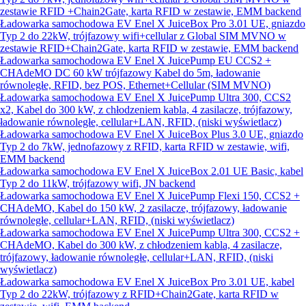
zestawie RFID +Chain2Gate, karta RFID w zestawie, EMM backend
Ładowarka samochodowa EV Enel X JuiceBox Pro 3.01 UE, gniazdo
Typ 2 do 22kW, trójfazowy wifi+cellular z Global SIM MVNO w
zestawie RFID+Chain2Gate, karta RFID w zestawie, EMM backend
Ładowarka samochodowa EV Enel X JuicePump EU CCS2 +
CHAdeMO DC 60 kW trójfazowy Kabel do 5m, ładowanie
równoległe, RFID, bez POS, Ethernet+Cellular (SIM MVNO)
Ładowarka samochodowa EV Enel X JuicePump Ultra 300, CCS2
x2, Kabel do 300 kW, z chłodzeniem kabla, 4 zasilacze, trójfazowy,
ładowanie równoległe, cellular+LAN, RFID, (niski wyświetlacz)
Ładowarka samochodowa EV Enel X JuiceBox Plus 3.0 UE, gniazdo
Typ 2 do 7kW, jednofazowy z RFID, karta RFID w zestawie, wifi,
EMM backend
Ładowarka samochodowa EV Enel X JuiceBox 2.01 UE Basic, kabel
Typ 2 do 11kW, trójfazowy wifi, JN backend
Ładowarka samochodowa EV Enel X JuicePump Flexi 150, CCS2 +
CHAdeMO, Kabel do 150 kW, 2 zasilacze, trójfazowy, ładowanie
równoległe, cellular+LAN, RFID, (niski wyświetlacz)
Ładowarka samochodowa EV Enel X JuicePump Ultra 300, CCS2 +
CHAdeMO, Kabel do 300 kW, z chłodzeniem kabla, 4 zasilacze,
trójfazowy, ładowanie równoległe, cellular+LAN, RFID, (niski
wyświetlacz)
Ładowarka samochodowa EV Enel X JuiceBox Pro 3.01 UE, kabel
Typ 2 do 22kW, trójfazowy z RFID+Chain2Gate, karta RFID w