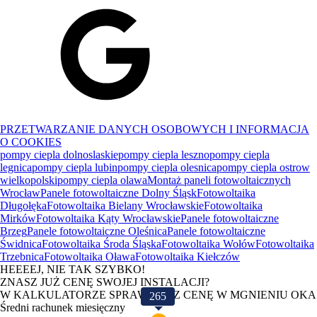
PRZETWARZANIE DANYCH OSOBOWYCH I INFORMACJA
O COOKIES
pompy ciepla dolnoslaskie
pompy ciepla leszno
pompy ciepla
legnica
pompy ciepla lubin
pompy ciepla olesnica
pompy ciepla ostrow
wielkopolski
pompy ciepla olawa
Montaż paneli fotowoltaicznych
Wrocław
Panele fotowoltaiczne Dolny Śląsk
Fotowoltaika
Długołęka
Fotowoltaika Bielany Wrocławskie
Fotowoltaika
Mirków
Fotowoltaika Kąty Wrocławskie
Panele fotowoltaiczne
Brzeg
Panele fotowoltaiczne Oleśnica
Panele fotowoltaiczne
Świdnica
Fotowoltaika Środa Śląska
Fotowoltaika Wołów
Fotowoltaika
Trzebnica
Fotowoltaika Oława
Fotowoltaika Kiełczów
HEEEEJ, NIE TAK SZYBKO!
ZNASZ JUŻ CENĘ SWOJEJ INSTALACJI?
W KALKULATORZE SPRAWDZISZ CENĘ W MGNIENIU OKA
265
Średni rachunek miesięczny