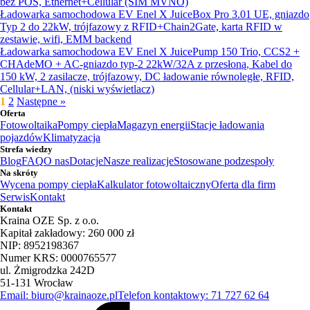
bez POS, Ethernet+Cellular (SIM MVNO)
Ładowarka samochodowa EV Enel X JuiceBox Pro 3.01 UE, gniazdo
Typ 2 do 22kW, trójfazowy z RFID+Chain2Gate, karta RFID w
zestawie, wifi, EMM backend
Ładowarka samochodowa EV Enel X JuicePump 150 Trio, CCS2 +
CHAdeMO + AC-gniazdo typ-2 22kW/32A z przesłoną, Kabel do
150 kW, 2 zasilacze, trójfazowy, DC ładowanie równoległe, RFID,
Cellular+LAN, (niski wyświetlacz)
1
2
Następne »
Oferta
Fotowoltaika
Pompy ciepła
Magazyn energii
Stacje ładowania
pojazdów
Klimatyzacja
Strefa wiedzy
Blog
FAQ
O nas
Dotacje
Nasze realizacje
Stosowane podzespoły
Na skróty
Wycena pompy ciepła
Kalkulator fotowoltaiczny
Oferta dla firm
Serwis
Kontakt
Kontakt
Kraina OZE Sp. z o.o.
Kapitał zakładowy: 260 000 zł
NIP: 8952198367
Numer KRS: 0000765577
ul. Żmigrodzka 242D
51-131 Wrocław
Email: biuro@krainaoze.pl
Telefon kontaktowy: 71 727 62 64