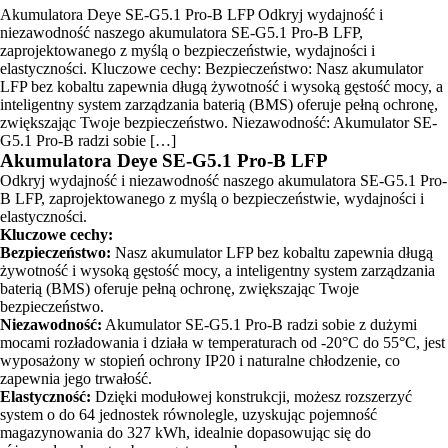
Akumulatora Deye SE-G5.1 Pro-B LFP Odkryj wydajność i
niezawodność naszego akumulatora SE-G5.1 Pro-B LFP,
zaprojektowanego z myślą o bezpieczeństwie, wydajności i
elastyczności. Kluczowe cechy: Bezpieczeństwo: Nasz akumulator
LFP bez kobaltu zapewnia długą żywotność i wysoką gęstość mocy, a
inteligentny system zarządzania baterią (BMS) oferuje pełną ochronę,
zwiększając Twoje bezpieczeństwo. Niezawodność: Akumulator SE-
G5.1 Pro-B radzi sobie […]
Akumulatora Deye SE-G5.1 Pro-B LFP
Odkryj wydajność i niezawodność naszego akumulatora SE-G5.1 Pro-
B LFP, zaprojektowanego z myślą o bezpieczeństwie, wydajności i
elastyczności.
Kluczowe cechy:
Bezpieczeństwo:
Nasz akumulator LFP bez kobaltu zapewnia długą
żywotność i wysoką gęstość mocy, a inteligentny system zarządzania
baterią (BMS) oferuje pełną ochronę, zwiększając Twoje
bezpieczeństwo.
Niezawodność:
Akumulator SE-G5.1 Pro-B radzi sobie z dużymi
mocami rozładowania i działa w temperaturach od -20°C do 55°C, jest
wyposażony w stopień ochrony IP20 i naturalne chłodzenie, co
zapewnia jego trwałość.
Elastyczność:
Dzięki modułowej konstrukcji, możesz rozszerzyć
system o do 64 jednostek równolegle, uzyskując pojemność
magazynowania do 327 kWh, idealnie dopasowując się do