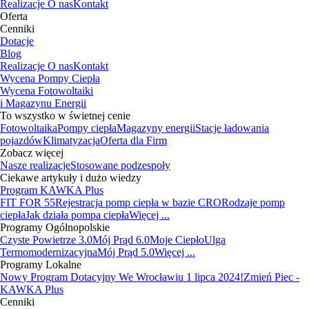
Realizacje
O nas
Kontakt
Oferta
Cenniki
Dotacje
Blog
Realizacje
O nas
Kontakt
Wycena Pompy Ciepła
Wycena Fotowoltaiki
i Magazynu Energii
To wszystko w świetnej cenie
Fotowoltaika
Pompy ciepła
Magazyny energii
Stacje ładowania
pojazdów
Klimatyzacja
Oferta dla Firm
Zobacz więcej
Nasze realizacje
Stosowane podzespoły
Ciekawe artykuły i dużo wiedzy
Program KAWKA Plus
FIT FOR 55
Rejestracja pomp ciepła w bazie CRO
Rodzaje pomp
ciepła
Jak działa pompa ciepła
Więcej ...
Programy Ogólnopolskie
Czyste Powietrze 3.0
Mój Prąd 6.0
Moje Ciepło
Ulga
Termomodernizacyjna
Mój Prąd 5.0
Więcej ...
Programy Lokalne
Nowy Program Dotacyjny We Wrocławiu 1 lipca 2024!
Zmień Piec -
KAWKA Plus
Cenniki