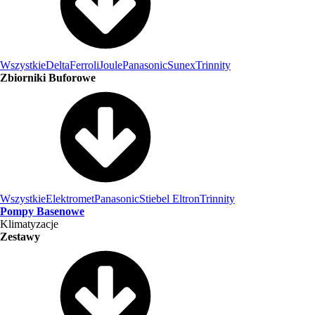
Wszystkie
Delta
Ferroli
Joule
Panasonic
Sunex
Trinnity
Zbiorniki Buforowe
Wszystkie
Elektromet
Panasonic
Stiebel Eltron
Trinnity
Pompy Basenowe
Klimatyzacje
Zestawy