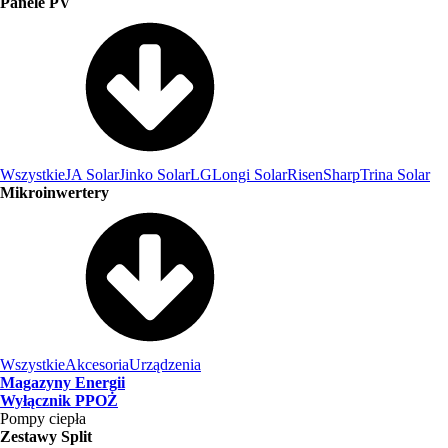
Panele PV
Wszystkie
JA Solar
Jinko Solar
LG
Longi Solar
Risen
Sharp
Trina Solar
Mikroinwertery
Wszystkie
Akcesoria
Urządzenia
Magazyny Energii
Wyłącznik PPOŻ
Pompy ciepła
Zestawy Split