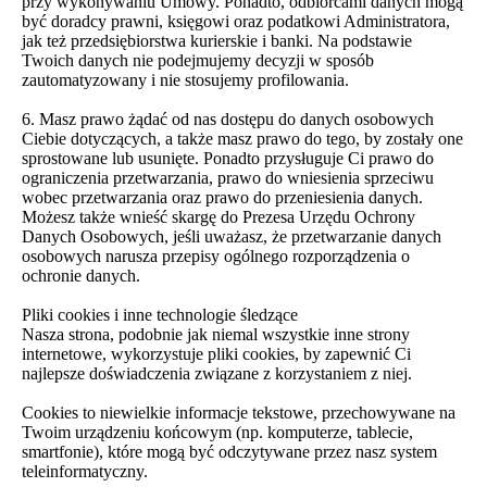
przy wykonywaniu Umowy. Ponadto, odbiorcami danych mogą
być doradcy prawni, księgowi oraz podatkowi Administratora,
jak też przedsiębiorstwa kurierskie i banki. Na podstawie
Twoich danych nie podejmujemy decyzji w sposób
zautomatyzowany i nie stosujemy profilowania.
6. Masz prawo żądać od nas dostępu do danych osobowych
Ciebie dotyczących, a także masz prawo do tego, by zostały one
sprostowane lub usunięte. Ponadto przysługuje Ci prawo do
ograniczenia przetwarzania, prawo do wniesienia sprzeciwu
wobec przetwarzania oraz prawo do przeniesienia danych.
Możesz także wnieść skargę do Prezesa Urzędu Ochrony
Danych Osobowych, jeśli uważasz, że przetwarzanie danych
osobowych narusza przepisy ogólnego rozporządzenia o
ochronie danych.
Pliki cookies i inne technologie śledzące
Nasza strona, podobnie jak niemal wszystkie inne strony
internetowe, wykorzystuje pliki cookies, by zapewnić Ci
najlepsze doświadczenia związane z korzystaniem z niej.
Cookies to niewielkie informacje tekstowe, przechowywane na
Twoim urządzeniu końcowym (np. komputerze, tablecie,
smartfonie), które mogą być odczytywane przez nasz system
teleinformatyczny.