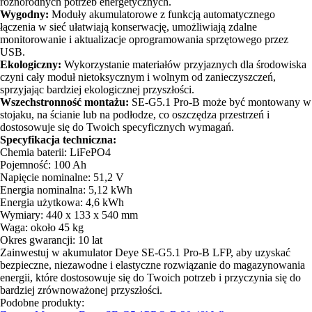
różnorodnych potrzeb energetycznych.
Wygodny:
Moduły akumulatorowe z funkcją automatycznego
łączenia w sieć ułatwiają konserwację, umożliwiają zdalne
monitorowanie i aktualizacje oprogramowania sprzętowego przez
USB.
Ekologiczny:
Wykorzystanie materiałów przyjaznych dla środowiska
czyni cały moduł nietoksycznym i wolnym od zanieczyszczeń,
sprzyjając bardziej ekologicznej przyszłości.
Wszechstronność montażu:
SE-G5.1 Pro-B może być montowany w
stojaku, na ścianie lub na podłodze, co oszczędza przestrzeń i
dostosowuje się do Twoich specyficznych wymagań.
Specyfikacja techniczna:
Chemia baterii: LiFePO4
Pojemność: 100 Ah
Napięcie nominalne: 51,2 V
Energia nominalna: 5,12 kWh
Energia użytkowa: 4,6 kWh
Wymiary: 440 x 133 x 540 mm
Waga: około 45 kg
Okres gwarancji: 10 lat
Zainwestuj w akumulator Deye SE-G5.1 Pro-B LFP, aby uzyskać
bezpieczne, niezawodne i elastyczne rozwiązanie do magazynowania
energii, które dostosowuje się do Twoich potrzeb i przyczynia się do
bardziej zrównoważonej przyszłości.
Podobne produkty: