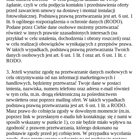
żądanie, czyli w celu podjęcia kontaktu i przedstawienia oferty
przed zawarciem umowy na dostawę i montaż instalacji
fotowoltaicznej. Podstawą prawną przetwarzania jest art. 6 ust. 1
lit. b ogólnego rozporządzenia o ochronie danych (RODO).
Podane przez Ciebie dane osobowe możemy przetwarzać
również w innych prawnie uzasadnionych interesach (na
przykład w celu ustalenia, dochodzenia i obrony roszczeń) oraz
w celu realizacji obowiązków wynikających z przepisów prawa.
W takich wypadkach, podstawą prawną przetwarzania Twoich
danych osobowych jest art. 6 ust. 1 lit. f oraz art. 6 ust. 1 lit. c
RODO.
3. Jeżeli wyrazisz zgodę na przetwarzanie danych osobowych w
celu otrzymywania od nas informacji marketingowych i
handlowych, będziemy przetwarzać Twoje dane w postaci
imienia, nazwiska, numeru telefonu oraz adresu e-mail również
w tym celu, m.in. drogą elektroniczną za pośrednictwem
newslettera oraz poprzez mailing ofert. W takich wypadkach
podstawą prawną przetwarzania jest art. 6 ust. 1 lit. a RODO.
Masz prawo do cofnięcia zgody w dowolnym momencie (m.in.
poprzez link w przesłanym e-mailu lub kontaktując się z nami w
sposób wskazany w punkcie 1), co nie będzie miało wpływu na
zgodność z prawem przetwarzania, którego dokonano na
podstawie zgody przed jej cofnięciem. W przypadku wycofania
zgody, dane przetwarzane wyłącznie na tej podstawie zostaną