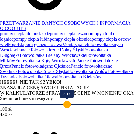
PRZETWARZANIE DANYCH OSOBOWYCH I INFORMACJA
O COOKIES
pompy ciepla dolnoslaskie
pompy ciepla leszno
pompy ciepla
legnica
pompy ciepla lubin
pompy ciepla olesnica
pompy ciepla ostrow
wielkopolski
pompy ciepla olawa
Montaż paneli fotowoltaicznych
Wrocław
Panele fotowoltaiczne Dolny Śląsk
Fotowoltaika
Długołęka
Fotowoltaika Bielany Wrocławskie
Fotowoltaika
Mirków
Fotowoltaika Kąty Wrocławskie
Panele fotowoltaiczne
Brzeg
Panele fotowoltaiczne Oleśnica
Panele fotowoltaiczne
Świdnica
Fotowoltaika Środa Śląska
Fotowoltaika Wołów
Fotowoltaika
Trzebnica
Fotowoltaika Oława
Fotowoltaika Kiełczów
HEEEEJ, NIE TAK SZYBKO!
ZNASZ JUŻ CENĘ SWOJEJ INSTALACJI?
W KALKULATORZE SPRAWDZISZ CENĘ W MGNIENIU OKA
265
Średni rachunek miesięczny
100 zł
430 zł