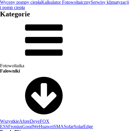
Wyceny pompy ciepła
Kalkulator Fotowoltaiczny
Serwisy klimatyzacji
i pomp ciepła
Kategorie
Fotowoltaika
Falowniki
Wszystkie
Afore
Deye
FOX
ESS
Fronius
GoodWe
Huawei
SMA
Sofar
SolarEdge