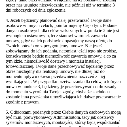
przez nas usunięte niezwłocznie, nie później niż w terminie 3
dni roboczych od dnia zgłoszenia.
4. Jeżeli będziemy planować dalej przetwarzać Twoje dane
osobowe w innych celach, poinformujemy Cię o tym. Podanie
danych osobowych dla celów wskazanych w punkcie 2 nie jest
wymogiem ustawowym, lecz stanowi warunek zawarcia
umowy, gdyż na ich podstawie dopasujemy naszą ofertę do
Twoich potrzeb oraz przygotujemy umowę. Nie jesteś
zobowiązany do ich podania, natomiast jeżeli tego nie zrobisz,
konsekwencją będzie niemożliwość zawarcia umowy, a co za
tym idzie, niemożliwość dostawy i montażu instalacji
fotowoltaicznej. Twoje dane przechowywać będziemy przez
okres niezbędny dla realizacji umowy, nie dłużej niż do
momentu upływu okresu przedawnienia roszczeń z niej
wynikających. W przypadku przetwarzania dla celów, o których
mowa w punkcie 3, będziemy je przechowywać co do zasady
do momentu wycofania Twojej zgody, chyba że spełniona
zostanie inna przesłanka umożliwiająca ich dalsze przetwarzanie
zgodnie z prawem.
5. Odbiorcami podanych przez Ciebie danych osobowych mogą
być m.in. podwykonawcy Administratora, tacy jak dostawcy
systemów montażowych, montażyści, którzy będą współdziałać