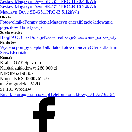
Zestaw Magazyn Deye SE-G5.1PRO-B 20.48kWh
Zestaw Magazyn Deye SE-G5.1PRO-B 10.24kWh
Magazyn Deye SE-G5.1PRO-B 5.12kWh
Oferta
Fotowoltaika
Pompy ciepła
Magazyn energii
Stacje ładowania
pojazdów
Klimatyzacja
Strefa wiedzy
Blog
FAQ
O nas
Dotacje
Nasze realizacje
Stosowane podzespoły
Na skróty
Wycena pompy ciepła
Kalkulator fotowoltaiczny
Oferta dla firm
Serwis
Kontakt
Kontakt
Kraina OZE Sp. z o.o.
Kapitał zakładowy: 260 000 zł
NIP: 8952198367
Numer KRS: 0000765577
ul. Żmigrodzka 242D
51-131 Wrocław
Email: biuro@krainaoze.pl
Telefon kontaktowy: 71 727 62 64