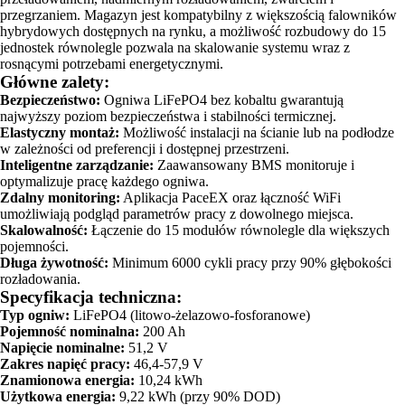
przegrzaniem. Magazyn jest kompatybilny z większością falowników
hybrydowych dostępnych na rynku, a możliwość rozbudowy do 15
jednostek równolegle pozwala na skalowanie systemu wraz z
rosnącymi potrzebami energetycznymi.
Główne zalety:
Bezpieczeństwo:
Ogniwa LiFePO4 bez kobaltu gwarantują
najwyższy poziom bezpieczeństwa i stabilności termicznej.
Elastyczny montaż:
Możliwość instalacji na ścianie lub na podłodze
w zależności od preferencji i dostępnej przestrzeni.
Inteligentne zarządzanie:
Zaawansowany BMS monitoruje i
optymalizuje pracę każdego ogniwa.
Zdalny monitoring:
Aplikacja PaceEX oraz łączność WiFi
umożliwiają podgląd parametrów pracy z dowolnego miejsca.
Skalowalność:
Łączenie do 15 modułów równolegle dla większych
pojemności.
Długa żywotność:
Minimum 6000 cykli pracy przy 90% głębokości
rozładowania.
Specyfikacja techniczna:
Typ ogniw:
LiFePO4 (litowo-żelazowo-fosforanowe)
Pojemność nominalna:
200 Ah
Napięcie nominalne:
51,2 V
Zakres napięć pracy:
46,4-57,9 V
Znamionowa energia:
10,24 kWh
Użytkowa energia:
9,22 kWh (przy 90% DOD)