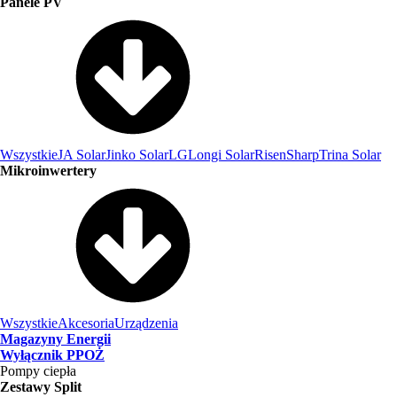
Panele PV
Wszystkie
JA Solar
Jinko Solar
LG
Longi Solar
Risen
Sharp
Trina Solar
Mikroinwertery
Wszystkie
Akcesoria
Urządzenia
Magazyny Energii
Wyłącznik PPOŻ
Pompy ciepła
Zestawy Split