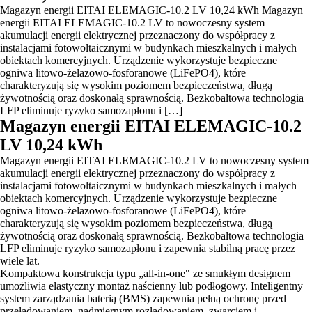
Magazyn energii EITAI ELEMAGIC-10.2 LV 10,24 kWh Magazyn
energii EITAI ELEMAGIC-10.2 LV to nowoczesny system
akumulacji energii elektrycznej przeznaczony do współpracy z
instalacjami fotowoltaicznymi w budynkach mieszkalnych i małych
obiektach komercyjnych. Urządzenie wykorzystuje bezpieczne
ogniwa litowo-żelazowo-fosforanowe (LiFePO4), które
charakteryzują się wysokim poziomem bezpieczeństwa, długą
żywotnością oraz doskonałą sprawnością. Bezkobaltowa technologia
LFP eliminuje ryzyko samozapłonu i […]
Magazyn energii EITAI ELEMAGIC-10.2
LV 10,24 kWh
Magazyn energii EITAI ELEMAGIC-10.2 LV to nowoczesny system
akumulacji energii elektrycznej przeznaczony do współpracy z
instalacjami fotowoltaicznymi w budynkach mieszkalnych i małych
obiektach komercyjnych. Urządzenie wykorzystuje bezpieczne
ogniwa litowo-żelazowo-fosforanowe (LiFePO4), które
charakteryzują się wysokim poziomem bezpieczeństwa, długą
żywotnością oraz doskonałą sprawnością. Bezkobaltowa technologia
LFP eliminuje ryzyko samozapłonu i zapewnia stabilną pracę przez
wiele lat.
Kompaktowa konstrukcja typu „all-in-one" ze smukłym designem
umożliwia elastyczny montaż naścienny lub podłogowy. Inteligentny
system zarządzania baterią (BMS) zapewnia pełną ochronę przed
przeładowaniem, nadmiernym rozładowaniem, zwarciem i