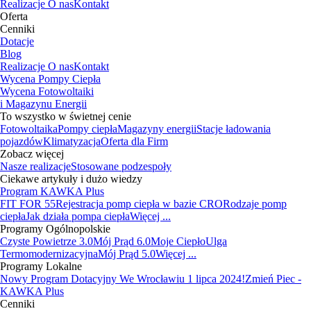
Realizacje
O nas
Kontakt
Oferta
Cenniki
Dotacje
Blog
Realizacje
O nas
Kontakt
Wycena Pompy Ciepła
Wycena Fotowoltaiki
i Magazynu Energii
To wszystko w świetnej cenie
Fotowoltaika
Pompy ciepła
Magazyny energii
Stacje ładowania
pojazdów
Klimatyzacja
Oferta dla Firm
Zobacz więcej
Nasze realizacje
Stosowane podzespoły
Ciekawe artykuły i dużo wiedzy
Program KAWKA Plus
FIT FOR 55
Rejestracja pomp ciepła w bazie CRO
Rodzaje pomp
ciepła
Jak działa pompa ciepła
Więcej ...
Programy Ogólnopolskie
Czyste Powietrze 3.0
Mój Prąd 6.0
Moje Ciepło
Ulga
Termomodernizacyjna
Mój Prąd 5.0
Więcej ...
Programy Lokalne
Nowy Program Dotacyjny We Wrocławiu 1 lipca 2024!
Zmień Piec -
KAWKA Plus
Cenniki