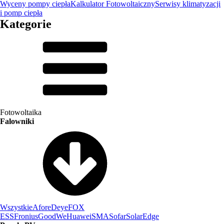
Wyceny pompy ciepła
Kalkulator Fotowoltaiczny
Serwisy klimatyzacji
i pomp ciepła
Kategorie
Fotowoltaika
Falowniki
Wszystkie
Afore
Deye
FOX
ESS
Fronius
GoodWe
Huawei
SMA
Sofar
SolarEdge