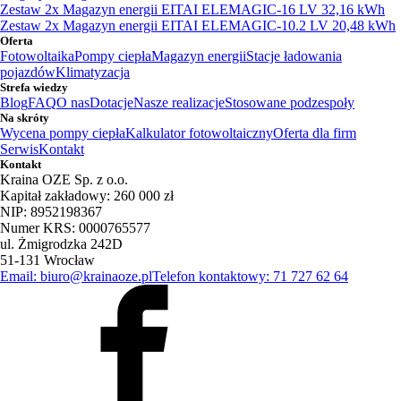
Zestaw 2x Magazyn energii EITAI ELEMAGIC-16 LV 32,16 kWh
Zestaw 2x Magazyn energii EITAI ELEMAGIC-10.2 LV 20,48 kWh
Oferta
Fotowoltaika
Pompy ciepła
Magazyn energii
Stacje ładowania
pojazdów
Klimatyzacja
Strefa wiedzy
Blog
FAQ
O nas
Dotacje
Nasze realizacje
Stosowane podzespoły
Na skróty
Wycena pompy ciepła
Kalkulator fotowoltaiczny
Oferta dla firm
Serwis
Kontakt
Kontakt
Kraina OZE Sp. z o.o.
Kapitał zakładowy: 260 000 zł
NIP: 8952198367
Numer KRS: 0000765577
ul. Żmigrodzka 242D
51-131 Wrocław
Email: biuro@krainaoze.pl
Telefon kontaktowy: 71 727 62 64