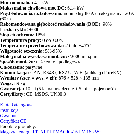
Moc nominalna:
4,1 kW
Maksymalna chwilowa moc DC:
6,14 kW
Prąd ładowania/rozładowania:
nominalny 80 A / maksymalny 120 A
(60 s)
Rekomendowana głębokość rozładowania (DOD):
90%
Liczba cykli:
≥6000
Stopień ochrony:
IP54
Temperatura pracy:
0 do +60°C
Temperatura przechowywania:
-10 do +45°C
Wilgotność otoczenia:
5%-95%
Maksymalna wysokość montażu:
≤2000 m n.p.m.
Sposób montażu:
naścienny / podłogowy
Chłodzenie:
pasywne
Komunikacja:
CAN, RS485, RS232, WiFi (aplikacja PaceEX)
Wymiary (szer. × wys. × gł.):
876 × 528 × 135 mm
Waga:
89 kg
Gwarancja:
10 lat (5 lat na urządzenie + 5 lat na pojemność)
Certyfikaty:
CE, MSDS, UN38.3
Karta katalogowa
Instrukcja
Gwarancja
Certyfikat CE
Podobne produkty:
Magazyn energii EITAI ELEMAGIC-16 LV 16 kWh