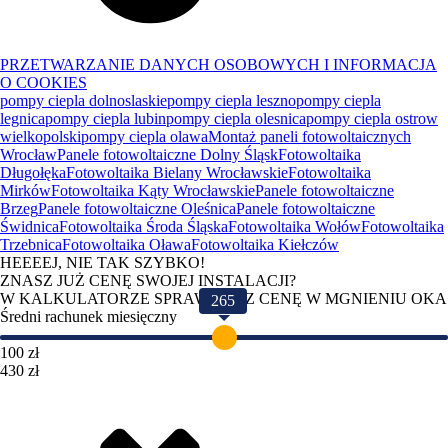
PRZETWARZANIE DANYCH OSOBOWYCH I INFORMACJA
O COOKIES
pompy ciepla dolnoslaskie
pompy ciepla leszno
pompy ciepla
legnica
pompy ciepla lubin
pompy ciepla olesnica
pompy ciepla ostrow
wielkopolski
pompy ciepla olawa
Montaż paneli fotowoltaicznych
Wrocław
Panele fotowoltaiczne Dolny Śląsk
Fotowoltaika
Długołęka
Fotowoltaika Bielany Wrocławskie
Fotowoltaika
Mirków
Fotowoltaika Kąty Wrocławskie
Panele fotowoltaiczne
Brzeg
Panele fotowoltaiczne Oleśnica
Panele fotowoltaiczne
Świdnica
Fotowoltaika Środa Śląska
Fotowoltaika Wołów
Fotowoltaika
Trzebnica
Fotowoltaika Oława
Fotowoltaika Kiełczów
HEEEEJ, NIE TAK SZYBKO!
ZNASZ JUŻ CENĘ SWOJEJ INSTALACJI?
W KALKULATORZE SPRAWDZISZ CENĘ W MGNIENIU OKA
265
Średni rachunek miesięczny
100 zł
430 zł