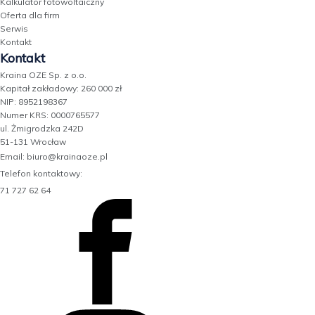
Kalkulator fotowoltaiczny
Oferta dla firm
Serwis
Kontakt
Kontakt
Kraina OZE Sp. z o.o.
Kapitał zakładowy: 260 000 zł
NIP: 8952198367
Numer KRS: 0000765577
ul. Żmigrodzka 242D
51-131 Wrocław
Email: biuro@krainaoze.pl
Telefon kontaktowy:
71 727 62 64