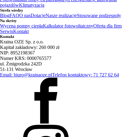
pojazdów
Klimatyzacja
Strefa wiedzy
Blog
FAQ
O nas
Dotacje
Nasze realizacje
Stosowane podzespoły
Na skróty
Wycena pompy ciepła
Kalkulator fotowoltaiczny
Oferta dla firm
Serwis
Kontakt
Kontakt
Kraina OZE Sp. z o.o.
Kapitał zakładowy: 260 000 zł
NIP: 8952198367
Numer KRS: 0000765577
ul. Żmigrodzka 242D
51-131 Wrocław
Email: biuro@krainaoze.pl
Telefon kontaktowy: 71 727 62 64