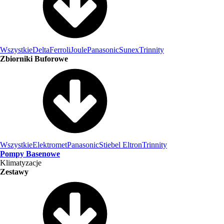
Wszystkie
Delta
Ferroli
Joule
Panasonic
Sunex
Trinnity
Zbiorniki Buforowe
Wszystkie
Elektromet
Panasonic
Stiebel Eltron
Trinnity
Pompy Basenowe
Klimatyzacje
Zestawy