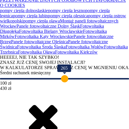
PRZETWARZANIE DANYCH OSOBOWYCH I INFORMACJA
O COOKIES
pompy ciepla dolnoslaskie
pompy ciepla leszno
pompy ciepla
legnica
pompy ciepla lubin
pompy ciepla olesnica
pompy ciepla ostrow
wielkopolski
pompy ciepla olawa
Montaż paneli fotowoltaicznych
Wrocław
Panele fotowoltaiczne Dolny Śląsk
Fotowoltaika
Długołęka
Fotowoltaika Bielany Wrocławskie
Fotowoltaika
Mirków
Fotowoltaika Kąty Wrocławskie
Panele fotowoltaiczne
Brzeg
Panele fotowoltaiczne Oleśnica
Panele fotowoltaiczne
Świdnica
Fotowoltaika Środa Śląska
Fotowoltaika Wołów
Fotowoltaika
Trzebnica
Fotowoltaika Oława
Fotowoltaika Kiełczów
HEEEEJ, NIE TAK SZYBKO!
ZNASZ JUŻ CENĘ SWOJEJ INSTALACJI?
W KALKULATORZE SPRAWDZISZ CENĘ W MGNIENIU OKA
265
Średni rachunek miesięczny
100 zł
430 zł