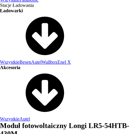
Stacje Ładowania
Ładowarki
Wszystkie
Besen
Autel
Wallbox
Enel X
Akcesoria
Wszystkie
Autel
Moduł fotowoltaiczny Longi LR5-54HTB-
430M