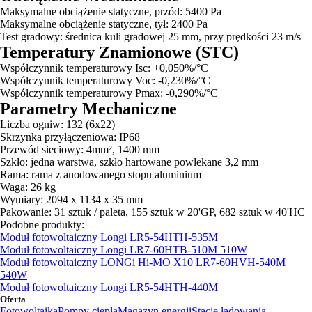
Maksymalne obciążenie statyczne, przód: 5400 Pa
Maksymalne obciążenie statyczne, tył: 2400 Pa
Test gradowy: średnica kuli gradowej 25 mm, przy prędkości 23 m/s
Temperatury Znamionowe (STC)
Współczynnik temperaturowy Isc: +0,050%/°C
Współczynnik temperaturowy Voc: -0,230%/°C
Współczynnik temperaturowy Pmax: -0,290%/°C
Parametry Mechaniczne
Liczba ogniw: 132 (6x22)
Skrzynka przyłączeniowa: IP68
Przewód sieciowy: 4mm², 1400 mm
Szkło: jedna warstwa, szkło hartowane powlekane 3,2 mm
Rama: rama z anodowanego stopu aluminium
Waga: 26 kg
Wymiary: 2094 x 1134 x 35 mm
Pakowanie: 31 sztuk / paleta, 155 sztuk w 20'GP, 682 sztuk w 40'HC
Podobne produkty:
Moduł fotowoltaiczny Longi LR5-54HTH-535M
Moduł fotowoltaiczny Longi LR7-60HTB-510M 510W
Moduł fotowoltaiczny LONGi Hi-MO X10 LR7-60HVH-540M
540W
Moduł fotowoltaiczny Longi LR5-54HTH-440M
Oferta
Fotowoltaika
Pompy ciepła
Magazyn energii
Stacje ładowania