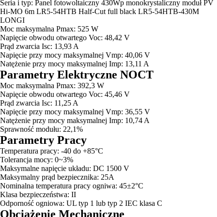
Seria i typ: Panel fotowoltaiczny 430Wp monokrystaliczny moduł PV
Hi-MO 6m LR5-54HTB Half-Cut full black LR5-54HTB-430M
LONGI
Moc maksymalna Pmax: 525 W
Napięcie obwodu otwartego Voc: 48,42 V
Prąd zwarcia Isc: 13,93 A
Napięcie przy mocy maksymalnej Vmp: 40,06 V
Natężenie przy mocy maksymalnej Imp: 13,11 A
Parametry Elektryczne NOCT
Moc maksymalna Pmax: 392,3 W
Napięcie obwodu otwartego Voc: 45,46 V
Prąd zwarcia Isc: 11,25 A
Napięcie przy mocy maksymalnej Vmp: 36,55 V
Natężenie przy mocy maksymalnej Imp: 10,74 A
Sprawność modułu: 22,1%
Parametry Pracy
Temperatura pracy: -40 do +85°C
Tolerancja mocy: 0~3%
Maksymalne napięcie układu: DC 1500 V
Maksymalny prąd bezpiecznika: 25A
Nominalna temperatura pracy ogniwa: 45±2°C
Klasa bezpieczeństwa: II
Odporność ogniowa: UL typ 1 lub typ 2 IEC klasa C
Obciążenie Mechaniczne