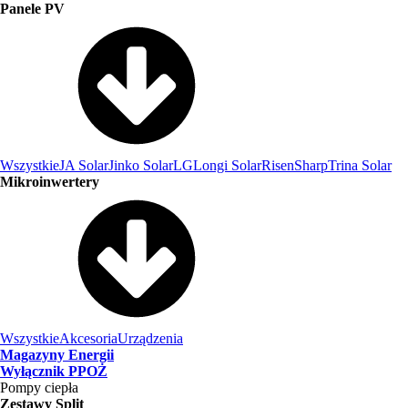
Panele PV
Wszystkie
JA Solar
Jinko Solar
LG
Longi Solar
Risen
Sharp
Trina Solar
Mikroinwertery
Wszystkie
Akcesoria
Urządzenia
Magazyny Energii
Wyłącznik PPOŻ
Pompy ciepła
Zestawy Split