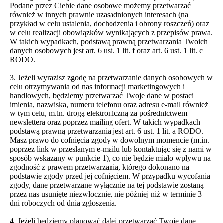
Podane przez Ciebie dane osobowe możemy przetwarzać
również w innych prawnie uzasadnionych interesach (na
przykład w celu ustalenia, dochodzenia i obrony roszczeń) oraz
w celu realizacji obowiązków wynikających z przepisów prawa.
W takich wypadkach, podstawą prawną przetwarzania Twoich
danych osobowych jest art. 6 ust. 1 lit. f oraz art. 6 ust. 1 lit. c
RODO.
3. Jeżeli wyrazisz zgodę na przetwarzanie danych osobowych w
celu otrzymywania od nas informacji marketingowych i
handlowych, będziemy przetwarzać Twoje dane w postaci
imienia, nazwiska, numeru telefonu oraz adresu e-mail również
w tym celu, m.in. drogą elektroniczną za pośrednictwem
newslettera oraz poprzez mailing ofert. W takich wypadkach
podstawą prawną przetwarzania jest art. 6 ust. 1 lit. a RODO.
Masz prawo do cofnięcia zgody w dowolnym momencie (m.in.
poprzez link w przesłanym e-mailu lub kontaktując się z nami w
sposób wskazany w punkcie 1), co nie będzie miało wpływu na
zgodność z prawem przetwarzania, którego dokonano na
podstawie zgody przed jej cofnięciem. W przypadku wycofania
zgody, dane przetwarzane wyłącznie na tej podstawie zostaną
przez nas usunięte niezwłocznie, nie później niż w terminie 3
dni roboczych od dnia zgłoszenia.
4. Jeżeli będziemy planować dalej przetwarzać Twoje dane