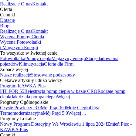
Realizacje
O nas
Kontakt
Oferta
Cenniki
Dotacje
Blog
Realizacje
O nas
Kontakt
Wycena Pompy Ciepła
Wycena Fotowoltaiki
i Magazynu Energii
To wszystko w świetnej cenie
Fotowoltaika
Pompy ciepła
Magazyny energii
Stacje ładowania
pojazdów
Klimatyzacja
Oferta dla Firm
Zobacz więcej
Nasze realizacje
Stosowane podzespoły
Ciekawe artykuły i dużo wiedzy
Program KAWKA Plus
FIT FOR 55
Rejestracja pomp ciepła w bazie CRO
Rodzaje pomp
ciepła
Jak działa pompa ciepła
Więcej ...
Programy Ogólnopolskie
Czyste Powietrze 3.0
Mój Prąd 6.0
Moje Ciepło
Ulga
Termomodernizacyjna
Mój Prąd 5.0
Więcej ...
Programy Lokalne
Nowy Program Dotacyjny We Wrocławiu 1 lipca 2024!
Zmień Piec -
KAWKA Plus
Cenniki