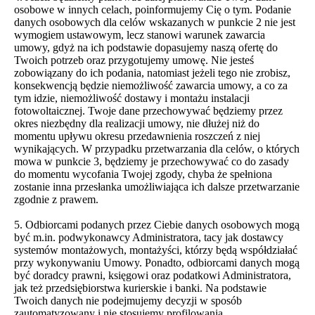
osobowe w innych celach, poinformujemy Cię o tym. Podanie
danych osobowych dla celów wskazanych w punkcie 2 nie jest
wymogiem ustawowym, lecz stanowi warunek zawarcia
umowy, gdyż na ich podstawie dopasujemy naszą ofertę do
Twoich potrzeb oraz przygotujemy umowę. Nie jesteś
zobowiązany do ich podania, natomiast jeżeli tego nie zrobisz,
konsekwencją będzie niemożliwość zawarcia umowy, a co za
tym idzie, niemożliwość dostawy i montażu instalacji
fotowoltaicznej. Twoje dane przechowywać będziemy przez
okres niezbędny dla realizacji umowy, nie dłużej niż do
momentu upływu okresu przedawnienia roszczeń z niej
wynikających. W przypadku przetwarzania dla celów, o których
mowa w punkcie 3, będziemy je przechowywać co do zasady
do momentu wycofania Twojej zgody, chyba że spełniona
zostanie inna przesłanka umożliwiająca ich dalsze przetwarzanie
zgodnie z prawem.
5. Odbiorcami podanych przez Ciebie danych osobowych mogą
być m.in. podwykonawcy Administratora, tacy jak dostawcy
systemów montażowych, montażyści, którzy będą współdziałać
przy wykonywaniu Umowy. Ponadto, odbiorcami danych mogą
być doradcy prawni, księgowi oraz podatkowi Administratora,
jak też przedsiębiorstwa kurierskie i banki. Na podstawie
Twoich danych nie podejmujemy decyzji w sposób
zautomatyzowany i nie stosujemy profilowania.