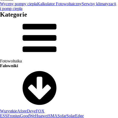
Wyceny pompy ciepła
Kalkulator Fotowoltaiczny
Serwisy klimatyzacji
i pomp ciepła
Kategorie
Fotowoltaika
Falowniki
Wszystkie
Afore
Deye
FOX
ESS
Fronius
GoodWe
Huawei
SMA
Sofar
SolarEdge