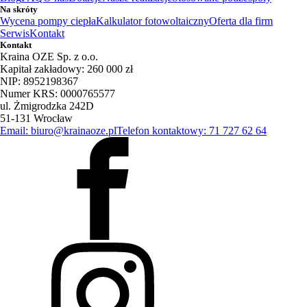
Na skróty
Wycena pompy ciepła
Kalkulator fotowoltaiczny
Oferta dla firm
Serwis
Kontakt
Kontakt
Kraina OZE Sp. z o.o.
Kapitał zakładowy: 260 000 zł
NIP: 8952198367
Numer KRS: 0000765577
ul. Żmigrodzka 242D
51-131 Wrocław
Email: biuro@krainaoze.pl
Telefon kontaktowy: 71 727 62 64