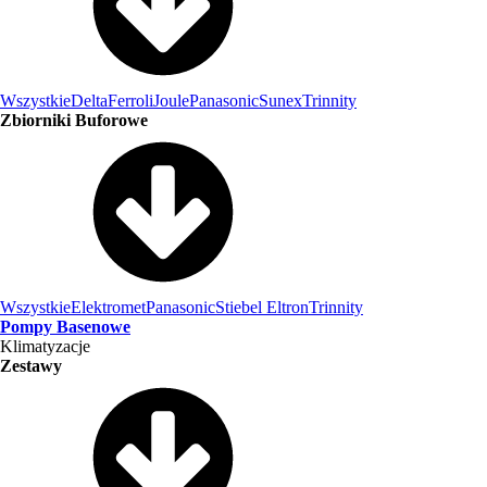
Wszystkie
Delta
Ferroli
Joule
Panasonic
Sunex
Trinnity
Zbiorniki Buforowe
Wszystkie
Elektromet
Panasonic
Stiebel Eltron
Trinnity
Pompy Basenowe
Klimatyzacje
Zestawy