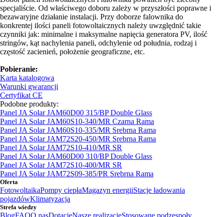
specjaliście. Od właściwego doboru zależy w przyszłości poprawne i
bezawaryjne działanie instalacji. Przy doborze falownika do
konkrentej ilości paneli fotowoltaicznych należy uwzględnić takie
czynniki jak: minimalne i maksymalne napięcia generatora PV, ilość
stringów, kąt nachylenia paneli, odchylenie od południa, rodzaj i
częstość zacienień, położenie geograficzne, etc.
Pobieranie:
Karta katalogowa
Warunki gwarancji
Certyfikat CE
Podobne produkty:
Panel JA Solar JAM60D00 315/BP Double Glass
Panel JA Solar JAM60S10-340/MR Czarna Rama
Panel JA Solar JAM60S10-335/MR Srebrna Rama
Panel JA Solar JAM72S20-450/MR Srebrna Rama
Panel JA Solar JAM72S10-410/MR SR
Panel JA Solar JAM60D00 310/BP Double Glass
Panel JA Solar JAM72S10-400/MR SR
Panel JA Solar JAM72S09-385/PR Srebrna Rama
Oferta
Fotowoltaika
Pompy ciepła
Magazyn energii
Stacje ładowania
pojazdów
Klimatyzacja
Strefa wiedzy
Blog
FAQ
O nas
Dotacje
Nasze realizacje
Stosowane podzespoły