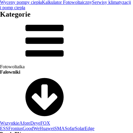
Wyceny pompy ciepła
Kalkulator Fotowoltaiczny
Serwisy klimatyzacji
i pomp ciepła
Kategorie
Fotowoltaika
Falowniki
Wszystkie
Afore
Deye
FOX
ESS
Fronius
GoodWe
Huawei
SMA
Sofar
SolarEdge