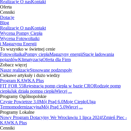
Realizacje
O nas
Kontakt
Oferta
Cenniki
Dotacje
Blog
Realizacje
O nas
Kontakt
Wycena Pompy Ciepła
Wycena Fotowoltaiki
i Magazynu Energii
To wszystko w świetnej cenie
Fotowoltaika
Pompy ciepła
Magazyny energii
Stacje ładowania
pojazdów
Klimatyzacja
Oferta dla Firm
Zobacz więcej
Nasze realizacje
Stosowane podzespoły
Ciekawe artykuły i dużo wiedzy
Program KAWKA Plus
FIT FOR 55
Rejestracja pomp ciepła w bazie CRO
Rodzaje pomp
ciepła
Jak działa pompa ciepła
Więcej ...
Programy Ogólnopolskie
Czyste Powietrze 3.0
Mój Prąd 6.0
Moje Ciepło
Ulga
Termomodernizacyjna
Mój Prąd 5.0
Więcej ...
Programy Lokalne
Nowy Program Dotacyjny We Wrocławiu 1 lipca 2024!
Zmień Piec -
KAWKA Plus
Cenniki