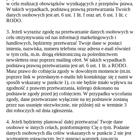
w celu realizacji obowiązków wynikających z przepisów prawa.
W takich wypadkach, podstawą prawną przetwarzania Twoich
danych osobowych jest art. 6 ust. 1 lit. f oraz art. 6 ust. 1 lit. c
RODO.
3. Jeżeli wyrazisz zgodę na przetwarzanie danych osobowych w
celu otrzymywania od nas informacji marketingowych i
handlowych, będziemy przetwarzać Twoje dane w postaci
imienia, nazwiska, numeru telefonu oraz adresu e-mail również
w tym celu, m.in. drogą elektroniczną za pośrednictwem
newslettera oraz poprzez mailing ofert. W takich wypadkach
podstawą prawną przetwarzania jest art. 6 ust. 1 lit. a RODO.
Masz prawo do cofnięcia zgody w dowolnym momencie (m.in.
poprzez link w przesłanym e-mailu lub kontaktując się z nami w
sposób wskazany w punkcie 1), co nie będzie miało wpływu na
zgodność z prawem przetwarzania, którego dokonano na
podstawie zgody przed jej cofnięciem. W przypadku wycofania
zgody, dane przetwarzane wyłącznie na tej podstawie zostaną
przez nas usunięte niezwłocznie, nie później niż w terminie 3
dni roboczych od dnia zgłoszenia.
4. Jeżeli będziemy planować dalej przetwarzać Twoje dane
osobowe w innych celach, poinformujemy Cię o tym. Podanie
danych osobowych dla celów wskazanych w punkcie 2 nie jest
wymogiem ustawowym, lecz stanowi warunek zawarcia