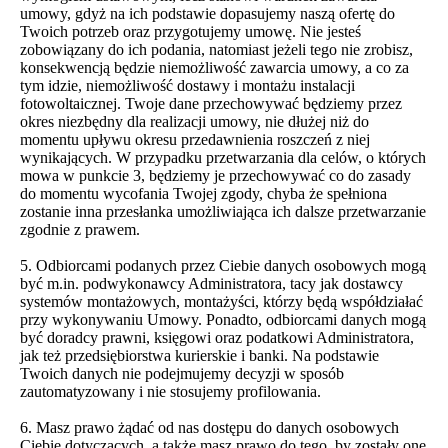
umowy, gdyż na ich podstawie dopasujemy naszą ofertę do
Twoich potrzeb oraz przygotujemy umowę. Nie jesteś
zobowiązany do ich podania, natomiast jeżeli tego nie zrobisz,
konsekwencją będzie niemożliwość zawarcia umowy, a co za
tym idzie, niemożliwość dostawy i montażu instalacji
fotowoltaicznej. Twoje dane przechowywać będziemy przez
okres niezbędny dla realizacji umowy, nie dłużej niż do
momentu upływu okresu przedawnienia roszczeń z niej
wynikających. W przypadku przetwarzania dla celów, o których
mowa w punkcie 3, będziemy je przechowywać co do zasady
do momentu wycofania Twojej zgody, chyba że spełniona
zostanie inna przesłanka umożliwiająca ich dalsze przetwarzanie
zgodnie z prawem.
5. Odbiorcami podanych przez Ciebie danych osobowych mogą
być m.in. podwykonawcy Administratora, tacy jak dostawcy
systemów montażowych, montażyści, którzy będą współdziałać
przy wykonywaniu Umowy. Ponadto, odbiorcami danych mogą
być doradcy prawni, księgowi oraz podatkowi Administratora,
jak też przedsiębiorstwa kurierskie i banki. Na podstawie
Twoich danych nie podejmujemy decyzji w sposób
zautomatyzowany i nie stosujemy profilowania.
6. Masz prawo żądać od nas dostępu do danych osobowych
Ciebie dotyczących, a także masz prawo do tego, by zostały one