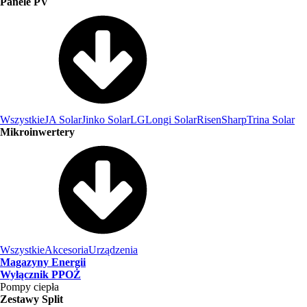
Panele PV
Wszystkie
JA Solar
Jinko Solar
LG
Longi Solar
Risen
Sharp
Trina Solar
Mikroinwertery
Wszystkie
Akcesoria
Urządzenia
Magazyny Energii
Wyłącznik PPOŻ
Pompy ciepła
Zestawy Split