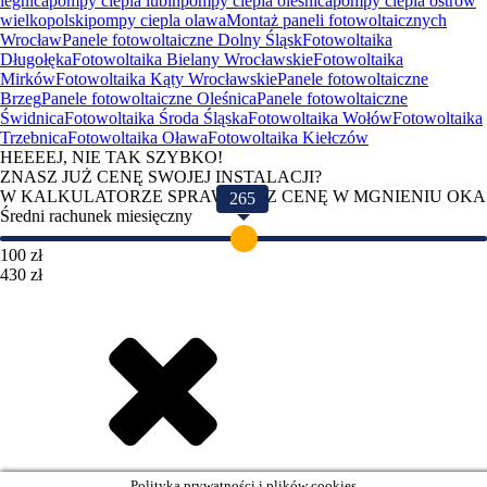
legnica
pompy ciepla lubin
pompy ciepla olesnica
pompy ciepla ostrow
wielkopolski
pompy ciepla olawa
Montaż paneli fotowoltaicznych
Wrocław
Panele fotowoltaiczne Dolny Śląsk
Fotowoltaika
Długołęka
Fotowoltaika Bielany Wrocławskie
Fotowoltaika
Mirków
Fotowoltaika Kąty Wrocławskie
Panele fotowoltaiczne
Brzeg
Panele fotowoltaiczne Oleśnica
Panele fotowoltaiczne
Świdnica
Fotowoltaika Środa Śląska
Fotowoltaika Wołów
Fotowoltaika
Trzebnica
Fotowoltaika Oława
Fotowoltaika Kiełczów
HEEEEJ, NIE TAK SZYBKO!
ZNASZ JUŻ CENĘ SWOJEJ INSTALACJI?
W KALKULATORZE SPRAWDZISZ CENĘ W MGNIENIU OKA
265
Średni rachunek miesięczny
100 zł
430 zł
Polityka prywatności i plików cookies