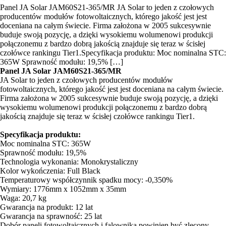
Panel JA Solar JAM60S21-365/MR JA Solar to jeden z czołowych
producentów modułów fotowoltaicznych, którego jakość jest jest
doceniana na całym świecie. Firma założona w 2005 sukcesywnie
buduje swoją pozycję, a dzięki wysokiemu wolumenowi produkcji
połączonemu z bardzo dobrą jakością znajduje się teraz w ścisłej
czołówce rankingu Tier1.Specyfikacja produktu: Moc nominalna STC:
365W Sprawność modułu: 19,5% […]
Panel JA Solar JAM60S21-365/MR
JA Solar to jeden z czołowych producentów modułów
fotowoltaicznych, którego jakość jest jest doceniana na całym świecie.
Firma założona w 2005 sukcesywnie buduje swoją pozycję, a dzięki
wysokiemu wolumenowi produkcji połączonemu z bardzo dobrą
jakością znajduje się teraz w ścisłej czołówce rankingu Tier1.
Specyfikacja produktu:
Moc nominalna STC: 365W
Sprawność modułu: 19,5%
Technologia wykonania: Monokrystaliczny
Kolor wykończenia: Full Black
Temperaturowy współczynnik spadku mocy: -0,350%
Wymiary: 1776mm x 1052mm x 35mm
Waga: 20,7 kg
Gwarancja na produkt: 12 lat
Gwarancja na sprawność: 25 lat
Dobór paneli fotowoltaicznych i falownika powinien być zlecony