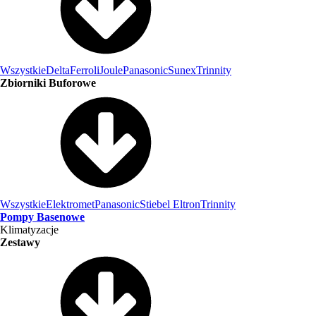
Wszystkie
Delta
Ferroli
Joule
Panasonic
Sunex
Trinnity
Zbiorniki Buforowe
Wszystkie
Elektromet
Panasonic
Stiebel Eltron
Trinnity
Pompy Basenowe
Klimatyzacje
Zestawy