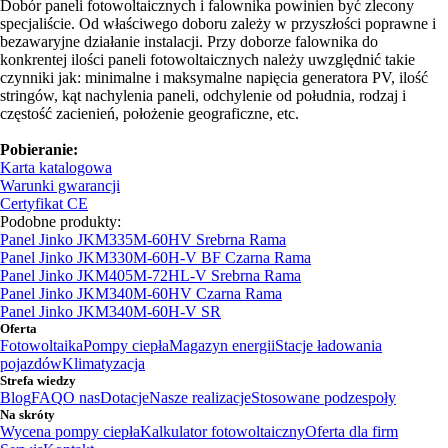
Dobór paneli fotowoltaicznych i falownika powinien być zlecony
specjaliście. Od właściwego doboru zależy w przyszłości poprawne i
bezawaryjne działanie instalacji. Przy doborze falownika do
konkrentej ilości paneli fotowoltaicznych należy uwzględnić takie
czynniki jak: minimalne i maksymalne napięcia generatora PV, ilość
stringów, kąt nachylenia paneli, odchylenie od południa, rodzaj i
częstość zacienień, położenie geograficzne, etc.
Pobieranie:
Karta katalogowa
Warunki gwarancji
Certyfikat CE
Podobne produkty:
Panel Jinko JKM335M-60HV Srebrna Rama
Panel Jinko JKM330M-60H-V BF Czarna Rama
Panel Jinko JKM405M-72HL-V Srebrna Rama
Panel Jinko JKM340M-60HV Czarna Rama
Panel Jinko JKM340M-60H-V SR
Oferta
Fotowoltaika
Pompy ciepła
Magazyn energii
Stacje ładowania
pojazdów
Klimatyzacja
Strefa wiedzy
Blog
FAQ
O nas
Dotacje
Nasze realizacje
Stosowane podzespoły
Na skróty
Wycena pompy ciepła
Kalkulator fotowoltaiczny
Oferta dla firm