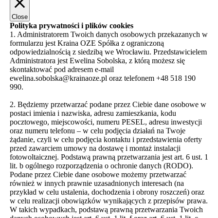
Close
Polityka prywatności i plików cookies
1. Administratorem Twoich danych osobowych przekazanych w
formularzu jest Kraina OZE Spółka z ograniczoną
odpowiedzialnością z siedzibą we Wrocławiu. Przedstawicielem
Administratora jest Ewelina Sobolska, z którą możesz się
skontaktować pod adresem e-mail
ewelina.sobolska@krainaoze.pl oraz telefonem +48 518 190
990.
2. Będziemy przetwarzać podane przez Ciebie dane osobowe w
postaci imienia i nazwiska, adresu zamieszkania, kodu
pocztowego, miejscowości, numeru PESEL, adresu inwestycji
oraz numeru telefonu – w celu podjęcia działań na Twoje
żądanie, czyli w celu podjęcia kontaktu i przedstawienia oferty
przed zawarciem umowy na dostawę i montaż instalacji
fotowoltaicznej. Podstawą prawną przetwarzania jest art. 6 ust. 1
lit. b ogólnego rozporządzenia o ochronie danych (RODO).
Podane przez Ciebie dane osobowe możemy przetwarzać
również w innych prawnie uzasadnionych interesach (na
przykład w celu ustalenia, dochodzenia i obrony roszczeń) oraz
w celu realizacji obowiązków wynikających z przepisów prawa.
W takich wypadkach, podstawą prawną przetwarzania Twoich