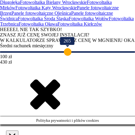
Długołęka
Fotowoltaika Bielany Wrocławskie
Fotowoltaika
Mirków
Fotowoltaika Kąty Wrocławskie
Panele fotowoltaiczne
Brzeg
Panele fotowoltaiczne Oleśnica
Panele fotowoltaiczne
Świdnica
Fotowoltaika Środa Śląska
Fotowoltaika Wołów
Fotowoltaika
Trzebnica
Fotowoltaika Oława
Fotowoltaika Kiełczów
HEEEEJ, NIE TAK SZYBKO!
ZNASZ JUŻ CENĘ SWOJEJ INSTALACJI?
W KALKULATORZE SPRAWDZISZ CENĘ W MGNIENIU OKA
265
Średni rachunek miesięczny
100 zł
430 zł
Polityka prywatności i plików cookies