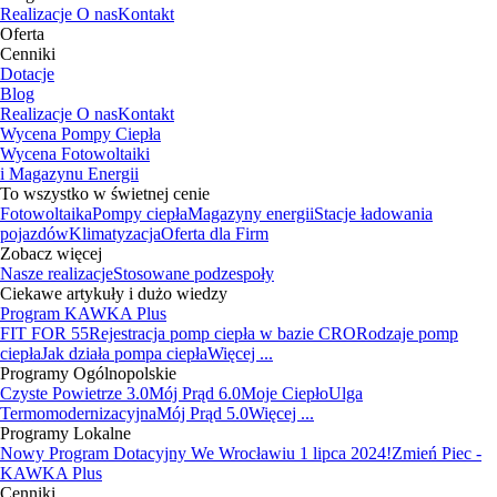
Realizacje
O nas
Kontakt
Oferta
Cenniki
Dotacje
Blog
Realizacje
O nas
Kontakt
Wycena Pompy Ciepła
Wycena Fotowoltaiki
i Magazynu Energii
To wszystko w świetnej cenie
Fotowoltaika
Pompy ciepła
Magazyny energii
Stacje ładowania
pojazdów
Klimatyzacja
Oferta dla Firm
Zobacz więcej
Nasze realizacje
Stosowane podzespoły
Ciekawe artykuły i dużo wiedzy
Program KAWKA Plus
FIT FOR 55
Rejestracja pomp ciepła w bazie CRO
Rodzaje pomp
ciepła
Jak działa pompa ciepła
Więcej ...
Programy Ogólnopolskie
Czyste Powietrze 3.0
Mój Prąd 6.0
Moje Ciepło
Ulga
Termomodernizacyjna
Mój Prąd 5.0
Więcej ...
Programy Lokalne
Nowy Program Dotacyjny We Wrocławiu 1 lipca 2024!
Zmień Piec -
KAWKA Plus
Cenniki