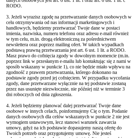
danych osobowych jest art. 6 ust. 1 lit. f oraz art. 6 ust. 1 lit. c
RODO.
3. Jeżeli wyrazisz zgodę na przetwarzanie danych osobowych w
celu otrzymywania od nas informacji marketingowych i
handlowych, będziemy przetwarzać Twoje dane w postaci
imienia, nazwiska, numeru telefonu oraz adresu e-mail również
w tym celu, m.in. drogą elektroniczną za pośrednictwem
newslettera oraz poprzez mailing ofert. W takich wypadkach
podstawą prawną przetwarzania jest art. 6 ust. 1 lit. a RODO.
Masz prawo do cofnięcia zgody w dowolnym momencie (m.in.
poprzez link w przesłanym e-mailu lub kontaktując się z nami w
sposób wskazany w punkcie 1), co nie będzie miało wpływu na
zgodność z prawem przetwarzania, którego dokonano na
podstawie zgody przed jej cofnięciem. W przypadku wycofania
zgody, dane przetwarzane wyłącznie na tej podstawie zostaną
przez nas usunięte niezwłocznie, nie później niż w terminie 3
dni roboczych od dnia zgłoszenia.
4. Jeżeli będziemy planować dalej przetwarzać Twoje dane
osobowe w innych celach, poinformujemy Cię o tym. Podanie
danych osobowych dla celów wskazanych w punkcie 2 nie jest
wymogiem ustawowym, lecz stanowi warunek zawarcia
umowy, gdyż na ich podstawie dopasujemy naszą ofertę do
Twoich potrzeb oraz przygotujemy umowę. Nie jesteś