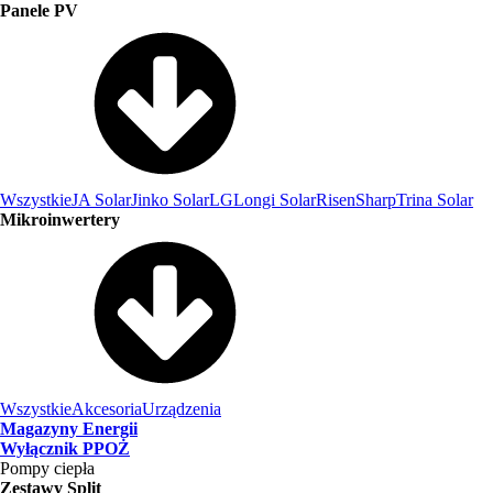
Panele PV
Wszystkie
JA Solar
Jinko Solar
LG
Longi Solar
Risen
Sharp
Trina Solar
Mikroinwertery
Wszystkie
Akcesoria
Urządzenia
Magazyny Energii
Wyłącznik PPOŻ
Pompy ciepła
Zestawy Split