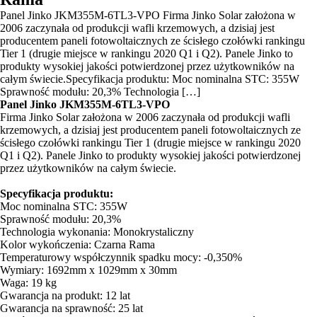
Panel Jinko JKM355M-6TL3-VPO Firma Jinko Solar założona w
2006 zaczynała od produkcji wafli krzemowych, a dzisiaj jest
producentem paneli fotowoltaicznych ze ścisłego czołówki rankingu
Tier 1 (drugie miejsce w rankingu 2020 Q1 i Q2). Panele Jinko to
produkty wysokiej jakości potwierdzonej przez użytkowników na
całym świecie.Specyfikacja produktu: Moc nominalna STC: 355W
Sprawność modułu: 20,3% Technologia […]
Panel Jinko JKM355M-6TL3-VPO
Firma Jinko Solar założona w 2006 zaczynała od produkcji wafli
krzemowych, a dzisiaj jest producentem paneli fotowoltaicznych ze
ścisłego czołówki rankingu Tier 1 (drugie miejsce w rankingu 2020
Q1 i Q2). Panele Jinko to produkty wysokiej jakości potwierdzonej
przez użytkowników na całym świecie.
Specyfikacja produktu:
Moc nominalna STC: 355W
Sprawność modułu: 20,3%
Technologia wykonania: Monokrystaliczny
Kolor wykończenia: Czarna Rama
Temperaturowy współczynnik spadku mocy: -0,350%
Wymiary: 1692mm x 1029mm x 30mm
Waga: 19 kg
Gwarancja na produkt: 12 lat
Gwarancja na sprawność: 25 lat