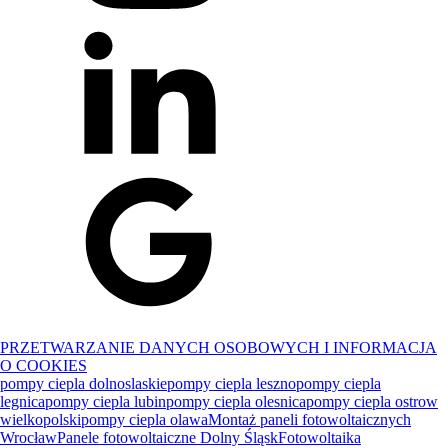
PRZETWARZANIE DANYCH OSOBOWYCH I INFORMACJA
O COOKIES
pompy ciepla dolnoslaskie
pompy ciepla leszno
pompy ciepla
legnica
pompy ciepla lubin
pompy ciepla olesnica
pompy ciepla ostrow
wielkopolski
pompy ciepla olawa
Montaż paneli fotowoltaicznych
Wrocław
Panele fotowoltaiczne Dolny Śląsk
Fotowoltaika