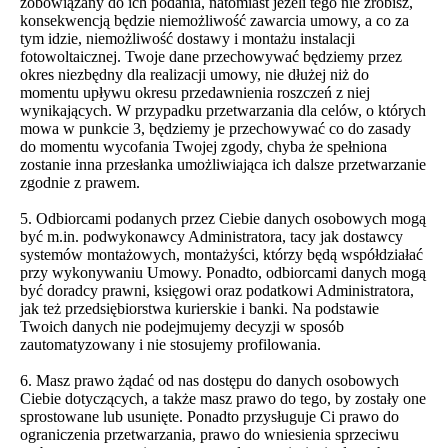
zobowiązany do ich podania, natomiast jeżeli tego nie zrobisz,
konsekwencją będzie niemożliwość zawarcia umowy, a co za
tym idzie, niemożliwość dostawy i montażu instalacji
fotowoltaicznej. Twoje dane przechowywać będziemy przez
okres niezbędny dla realizacji umowy, nie dłużej niż do
momentu upływu okresu przedawnienia roszczeń z niej
wynikających. W przypadku przetwarzania dla celów, o których
mowa w punkcie 3, będziemy je przechowywać co do zasady
do momentu wycofania Twojej zgody, chyba że spełniona
zostanie inna przesłanka umożliwiająca ich dalsze przetwarzanie
zgodnie z prawem.
5. Odbiorcami podanych przez Ciebie danych osobowych mogą
być m.in. podwykonawcy Administratora, tacy jak dostawcy
systemów montażowych, montażyści, którzy będą współdziałać
przy wykonywaniu Umowy. Ponadto, odbiorcami danych mogą
być doradcy prawni, księgowi oraz podatkowi Administratora,
jak też przedsiębiorstwa kurierskie i banki. Na podstawie
Twoich danych nie podejmujemy decyzji w sposób
zautomatyzowany i nie stosujemy profilowania.
6. Masz prawo żądać od nas dostępu do danych osobowych
Ciebie dotyczących, a także masz prawo do tego, by zostały one
sprostowane lub usunięte. Ponadto przysługuje Ci prawo do
ograniczenia przetwarzania, prawo do wniesienia sprzeciwu