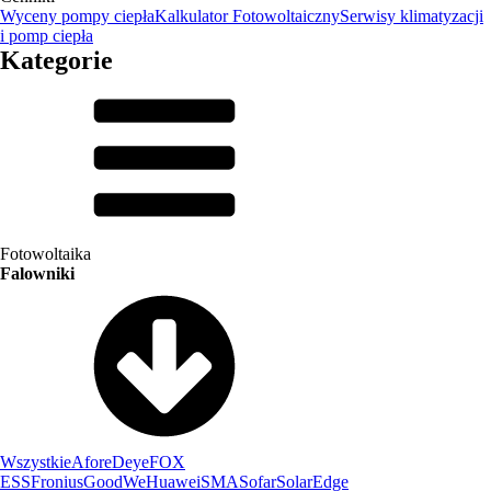
Wyceny pompy ciepła
Kalkulator Fotowoltaiczny
Serwisy klimatyzacji
i pomp ciepła
Kategorie
Fotowoltaika
Falowniki
Wszystkie
Afore
Deye
FOX
ESS
Fronius
GoodWe
Huawei
SMA
Sofar
SolarEdge