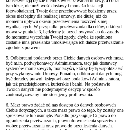
konsekwencją będzie niemożliwość zawarcia umowy, a co za
tym idzie, niemożliwość dostawy i montażu instalacji
fotowoltaicznej. Twoje dane przechowywać będziemy przez
okres niezbędny dla realizacji umowy, nie dłużej niż do
momentu upływu okresu przedawnienia roszczeń z niej
wynikających. W przypadku przetwarzania dla celów, o których
mowa w punkcie 3, będziemy je przechowywać co do zasady
do momentu wycofania Twojej zgody, chyba że spełniona
zostanie inna przesłanka umożliwiająca ich dalsze przetwarzanie
zgodnie z prawem.
5. Odbiorcami podanych przez Ciebie danych osobowych mogą
być m.in. podwykonawcy Administratora, tacy jak dostawcy
systemów montażowych, montażyści, którzy będą współdziałać
przy wykonywaniu Umowy. Ponadto, odbiorcami danych mogą
być doradcy prawni, księgowi oraz podatkowi Administratora,
jak też przedsiębiorstwa kurierskie i banki. Na podstawie
Twoich danych nie podejmujemy decyzji w sposób
zautomatyzowany i nie stosujemy profilowania.
6. Masz prawo żądać od nas dostępu do danych osobowych
Ciebie dotyczących, a także masz prawo do tego, by zostały one
sprostowane lub usunięte. Ponadto przysługuje Ci prawo do
ograniczenia przetwarzania, prawo do wniesienia sprzeciwu
wobec przetwarzania oraz prawo do przeniesienia danych.