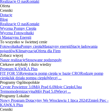
Realizacje
O nas
Kontakt
Oferta
Cenniki
Dotacje
Blog
Realizacje
O nas
Kontakt
Wycena Pompy Ciepła
Wycena Fotowoltaiki
i Magazynu Energii
To wszystko w świetnej cenie
Fotowoltaika
Pompy ciepła
Magazyny energii
Stacje ładowania
pojazdów
Klimatyzacja
Oferta dla Firm
Zobacz więcej
Nasze realizacje
Stosowane podzespoły
Ciekawe artykuły i dużo wiedzy
Program KAWKA Plus
FIT FOR 55
Rejestracja pomp ciepła w bazie CRO
Rodzaje pomp
ciepła
Jak działa pompa ciepła
Więcej ...
Programy Ogólnopolskie
Czyste Powietrze 3.0
Mój Prąd 6.0
Moje Ciepło
Ulga
Termomodernizacyjna
Mój Prąd 5.0
Więcej ...
Programy Lokalne
Nowy Program Dotacyjny We Wrocławiu 1 lipca 2024!
Zmień Piec -
KAWKA Plus
Cenniki