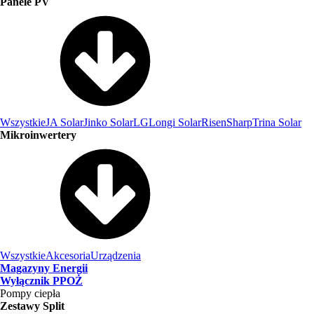
Panele PV
Wszystkie
JA Solar
Jinko Solar
LG
Longi Solar
Risen
Sharp
Trina Solar
Mikroinwertery
Wszystkie
Akcesoria
Urządzenia
Magazyny Energii
Wyłącznik PPOŻ
Pompy ciepła
Zestawy Split