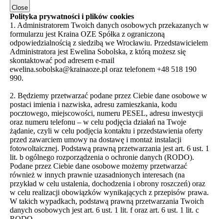
Close
Polityka prywatności i plików cookies
1. Administratorem Twoich danych osobowych przekazanych w
formularzu jest Kraina OZE Spółka z ograniczoną
odpowiedzialnością z siedzibą we Wrocławiu. Przedstawicielem
Administratora jest Ewelina Sobolska, z którą możesz się
skontaktować pod adresem e-mail
ewelina.sobolska@krainaoze.pl oraz telefonem +48 518 190
990.
2. Będziemy przetwarzać podane przez Ciebie dane osobowe w
postaci imienia i nazwiska, adresu zamieszkania, kodu
pocztowego, miejscowości, numeru PESEL, adresu inwestycji
oraz numeru telefonu – w celu podjęcia działań na Twoje
żądanie, czyli w celu podjęcia kontaktu i przedstawienia oferty
przed zawarciem umowy na dostawę i montaż instalacji
fotowoltaicznej. Podstawą prawną przetwarzania jest art. 6 ust. 1
lit. b ogólnego rozporządzenia o ochronie danych (RODO).
Podane przez Ciebie dane osobowe możemy przetwarzać
również w innych prawnie uzasadnionych interesach (na
przykład w celu ustalenia, dochodzenia i obrony roszczeń) oraz
w celu realizacji obowiązków wynikających z przepisów prawa.
W takich wypadkach, podstawą prawną przetwarzania Twoich
danych osobowych jest art. 6 ust. 1 lit. f oraz art. 6 ust. 1 lit. c
RODO.