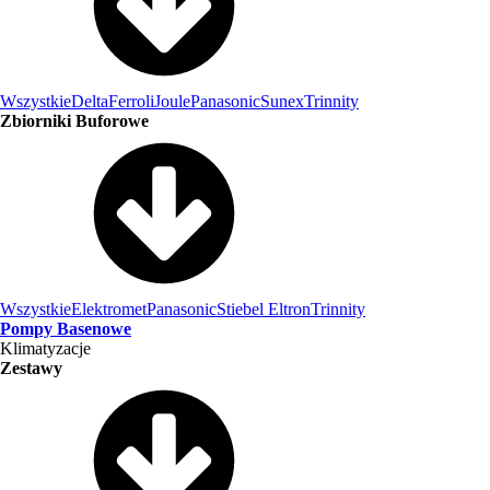
Wszystkie
Delta
Ferroli
Joule
Panasonic
Sunex
Trinnity
Zbiorniki Buforowe
Wszystkie
Elektromet
Panasonic
Stiebel Eltron
Trinnity
Pompy Basenowe
Klimatyzacje
Zestawy