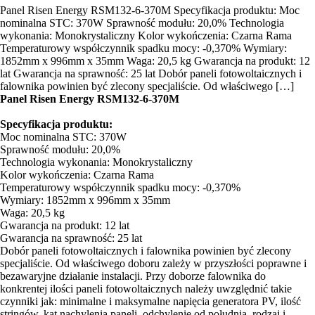
Panel Risen Energy RSM132-6-370M Specyfikacja produktu: Moc
nominalna STC: 370W Sprawność modułu: 20,0% Technologia
wykonania: Monokrystaliczny Kolor wykończenia: Czarna Rama
Temperaturowy współczynnik spadku mocy: -0,370% Wymiary:
1852mm x 996mm x 35mm Waga: 20,5 kg Gwarancja na produkt: 12
lat Gwarancja na sprawność: 25 lat Dobór paneli fotowoltaicznych i
falownika powinien być zlecony specjaliście. Od właściwego […]
Panel Risen Energy RSM132-6-370M
Specyfikacja produktu:
Moc nominalna STC: 370W
Sprawność modułu: 20,0%
Technologia wykonania: Monokrystaliczny
Kolor wykończenia: Czarna Rama
Temperaturowy współczynnik spadku mocy: -0,370%
Wymiary: 1852mm x 996mm x 35mm
Waga: 20,5 kg
Gwarancja na produkt: 12 lat
Gwarancja na sprawność: 25 lat
Dobór paneli fotowoltaicznych i falownika powinien być zlecony
specjaliście. Od właściwego doboru zależy w przyszłości poprawne i
bezawaryjne działanie instalacji. Przy doborze falownika do
konkrentej ilości paneli fotowoltaicznych należy uwzględnić takie
czynniki jak: minimalne i maksymalne napięcia generatora PV, ilość
stringów, kąt nachylenia paneli, odchylenie od południa, rodzaj i