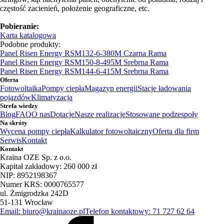
częstość zacienień, położenie geograficzne, etc.
Pobieranie:
Karta katalogowa
Podobne produkty:
Panel Risen Energy RSM132-6-380M Czarna Rama
Panel Risen Energy RSM150-8-495M Srebrna Rama
Panel Risen Energy RSM144-6-415M Srebrna Rama
Oferta
Fotowoltaika
Pompy ciepła
Magazyn energii
Stacje ładowania
pojazdów
Klimatyzacja
Strefa wiedzy
Blog
FAQ
O nas
Dotacje
Nasze realizacje
Stosowane podzespoły
Na skróty
Wycena pompy ciepła
Kalkulator fotowoltaiczny
Oferta dla firm
Serwis
Kontakt
Kontakt
Kraina OZE Sp. z o.o.
Kapitał zakładowy: 260 000 zł
NIP: 8952198367
Numer KRS: 0000765577
ul. Żmigrodzka 242D
51-131 Wrocław
Email: biuro@krainaoze.pl
Telefon kontaktowy: 71 727 62 64