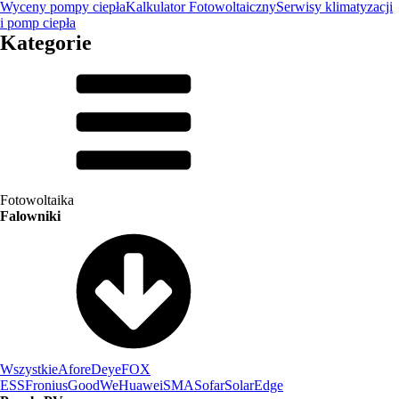
Wyceny pompy ciepła
Kalkulator Fotowoltaiczny
Serwisy klimatyzacji
i pomp ciepła
Kategorie
Fotowoltaika
Falowniki
Wszystkie
Afore
Deye
FOX
ESS
Fronius
GoodWe
Huawei
SMA
Sofar
SolarEdge