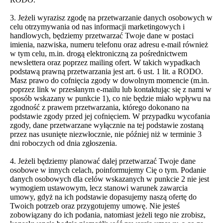
3. Jeżeli wyrazisz zgodę na przetwarzanie danych osobowych w
celu otrzymywania od nas informacji marketingowych i
handlowych, będziemy przetwarzać Twoje dane w postaci
imienia, nazwiska, numeru telefonu oraz adresu e-mail również
w tym celu, m.in. drogą elektroniczną za pośrednictwem
newslettera oraz poprzez mailing ofert. W takich wypadkach
podstawą prawną przetwarzania jest art. 6 ust. 1 lit. a RODO.
Masz prawo do cofnięcia zgody w dowolnym momencie (m.in.
poprzez link w przesłanym e-mailu lub kontaktując się z nami w
sposób wskazany w punkcie 1), co nie będzie miało wpływu na
zgodność z prawem przetwarzania, którego dokonano na
podstawie zgody przed jej cofnięciem. W przypadku wycofania
zgody, dane przetwarzane wyłącznie na tej podstawie zostaną
przez nas usunięte niezwłocznie, nie później niż w terminie 3
dni roboczych od dnia zgłoszenia.
4. Jeżeli będziemy planować dalej przetwarzać Twoje dane
osobowe w innych celach, poinformujemy Cię o tym. Podanie
danych osobowych dla celów wskazanych w punkcie 2 nie jest
wymogiem ustawowym, lecz stanowi warunek zawarcia
umowy, gdyż na ich podstawie dopasujemy naszą ofertę do
Twoich potrzeb oraz przygotujemy umowę. Nie jesteś
zobowiązany do ich podania, natomiast jeżeli tego nie zrobisz,