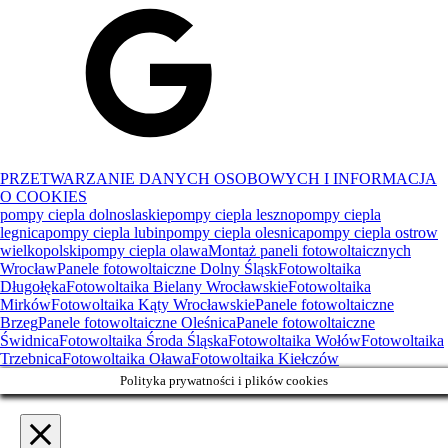
PRZETWARZANIE DANYCH OSOBOWYCH I INFORMACJA
O COOKIES
pompy ciepla dolnoslaskie
pompy ciepla leszno
pompy ciepla
legnica
pompy ciepla lubin
pompy ciepla olesnica
pompy ciepla ostrow
wielkopolski
pompy ciepla olawa
Montaż paneli fotowoltaicznych
Wrocław
Panele fotowoltaiczne Dolny Śląsk
Fotowoltaika
Długołęka
Fotowoltaika Bielany Wrocławskie
Fotowoltaika
Mirków
Fotowoltaika Kąty Wrocławskie
Panele fotowoltaiczne
Brzeg
Panele fotowoltaiczne Oleśnica
Panele fotowoltaiczne
Świdnica
Fotowoltaika Środa Śląska
Fotowoltaika Wołów
Fotowoltaika
Trzebnica
Fotowoltaika Oława
Fotowoltaika Kiełczów
Polityka prywatności i plików cookies