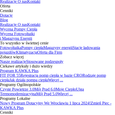
Realizacje
O nas
Kontakt
Oferta
Cenniki
Dotacje
Blog
Realizacje
O nas
Kontakt
Wycena Pompy Ciepła
Wycena Fotowoltaiki
i Magazynu Energii
To wszystko w świetnej cenie
Fotowoltaika
Pompy ciepła
Magazyny energii
Stacje ładowania
pojazdów
Klimatyzacja
Oferta dla Firm
Zobacz więcej
Nasze realizacje
Stosowane podzespoły
Ciekawe artykuły i dużo wiedzy
Program KAWKA Plus
FIT FOR 55
Rejestracja pomp ciepła w bazie CRO
Rodzaje pomp
ciepła
Jak działa pompa ciepła
Więcej ...
Programy Ogólnopolskie
Czyste Powietrze 3.0
Mój Prąd 6.0
Moje Ciepło
Ulga
Termomodernizacyjna
Mój Prąd 5.0
Więcej ...
Programy Lokalne
Nowy Program Dotacyjny We Wrocławiu 1 lipca 2024!
Zmień Piec -
KAWKA Plus
Cenniki