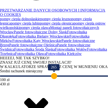
PRZETWARZANIE DANYCH OSOBOWYCH I INFORMACJA
O COOKIES
pompy ciepla dolnoslaskie
pompy ciepla leszno
pompy ciepla
legnica
pompy ciepla lubin
pompy ciepla olesnica
pompy ciepla ostrow
wielkopolski
pompy ciepla olawa
Montaż paneli fotowoltaicznych
Wrocław
Panele fotowoltaiczne Dolny Śląsk
Fotowoltaika
Długołęka
Fotowoltaika Bielany Wrocławskie
Fotowoltaika
Mirków
Fotowoltaika Kąty Wrocławskie
Panele fotowoltaiczne
Brzeg
Panele fotowoltaiczne Oleśnica
Panele fotowoltaiczne
Świdnica
Fotowoltaika Środa Śląska
Fotowoltaika Wołów
Fotowoltaika
Trzebnica
Fotowoltaika Oława
Fotowoltaika Kiełczów
HEEEEJ, NIE TAK SZYBKO!
ZNASZ JUŻ CENĘ SWOJEJ INSTALACJI?
W KALKULATORZE SPRAWDZISZ CENĘ W MGNIENIU OKA
265
Średni rachunek miesięczny
100 zł
430 zł