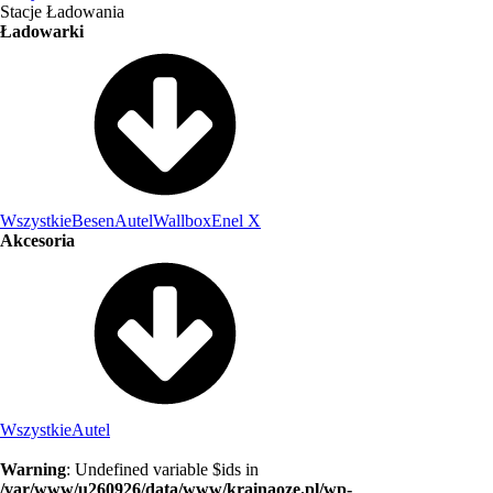
Stacje Ładowania
Ładowarki
Wszystkie
Besen
Autel
Wallbox
Enel X
Akcesoria
Wszystkie
Autel
Warning
: Undefined variable $ids in
/var/www/u260926/data/www/krainaoze.pl/wp-