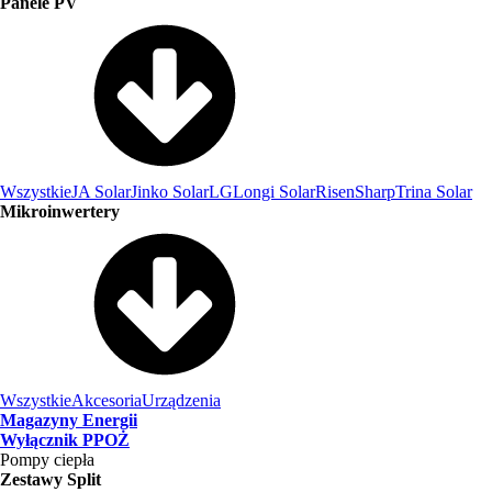
Panele PV
Wszystkie
JA Solar
Jinko Solar
LG
Longi Solar
Risen
Sharp
Trina Solar
Mikroinwertery
Wszystkie
Akcesoria
Urządzenia
Magazyny Energii
Wyłącznik PPOŻ
Pompy ciepła
Zestawy Split