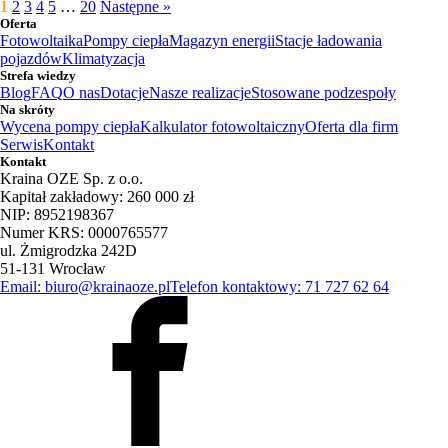
1
2
3
4
5
…
20
Następne »
Oferta
Fotowoltaika
Pompy ciepła
Magazyn energii
Stacje ładowania
pojazdów
Klimatyzacja
Strefa wiedzy
Blog
FAQ
O nas
Dotacje
Nasze realizacje
Stosowane podzespoły
Na skróty
Wycena pompy ciepła
Kalkulator fotowoltaiczny
Oferta dla firm
Serwis
Kontakt
Kontakt
Kraina OZE Sp. z o.o.
Kapitał zakładowy: 260 000 zł
NIP: 8952198367
Numer KRS: 0000765577
ul. Żmigrodzka 242D
51-131 Wrocław
Email: biuro@krainaoze.pl
Telefon kontaktowy: 71 727 62 64