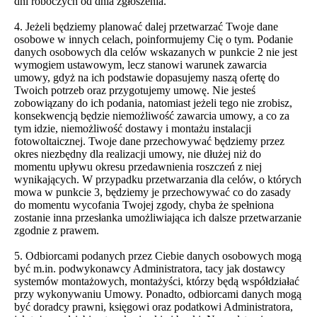
dni roboczych od dnia zgłoszenia.
4. Jeżeli będziemy planować dalej przetwarzać Twoje dane
osobowe w innych celach, poinformujemy Cię o tym. Podanie
danych osobowych dla celów wskazanych w punkcie 2 nie jest
wymogiem ustawowym, lecz stanowi warunek zawarcia
umowy, gdyż na ich podstawie dopasujemy naszą ofertę do
Twoich potrzeb oraz przygotujemy umowę. Nie jesteś
zobowiązany do ich podania, natomiast jeżeli tego nie zrobisz,
konsekwencją będzie niemożliwość zawarcia umowy, a co za
tym idzie, niemożliwość dostawy i montażu instalacji
fotowoltaicznej. Twoje dane przechowywać będziemy przez
okres niezbędny dla realizacji umowy, nie dłużej niż do
momentu upływu okresu przedawnienia roszczeń z niej
wynikających. W przypadku przetwarzania dla celów, o których
mowa w punkcie 3, będziemy je przechowywać co do zasady
do momentu wycofania Twojej zgody, chyba że spełniona
zostanie inna przesłanka umożliwiająca ich dalsze przetwarzanie
zgodnie z prawem.
5. Odbiorcami podanych przez Ciebie danych osobowych mogą
być m.in. podwykonawcy Administratora, tacy jak dostawcy
systemów montażowych, montażyści, którzy będą współdziałać
przy wykonywaniu Umowy. Ponadto, odbiorcami danych mogą
być doradcy prawni, księgowi oraz podatkowi Administratora,