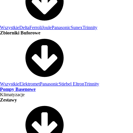
Wszystkie
Delta
Ferroli
Joule
Panasonic
Sunex
Trinnity
Zbiorniki Buforowe
Wszystkie
Elektromet
Panasonic
Stiebel Eltron
Trinnity
Pompy Basenowe
Klimatyzacje
Zestawy