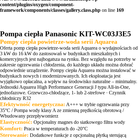
content/plugins/oxygen/component-
framework/components/classes/gallery.class.php
on line
169
Pompa ciepła Panasonic KIT-WC03J3E5
Pompy ciepła powietrze-woda serii Aquarea
Oferta pomp ciepła powietrze-woda serii Aquarea o wydajnościach od
3 kW do 16 kW do zastosowań w budynkach mieszkalnych i
komercyjnych jest najbogatsza na rynku. Bez względu na potrzeby w
zakresie ogrzewania i chłodzenia, do każdego układu można dobrać
odpowiednie urządzenie. Pompy ciepła Aquarea można instalować w
budynkach nowych i modernizowanych. Ich eksploatacja jest
wyjątkowo opłacalna, a wpływ na środowisko naturalne – minimalny.
Jednostki Aquarea High Performance Generacji J typu All-in-One,
jednofazowe. Grzewczo-chłodzące, 1- lub 2-strefowe · Czynnik
chłodniczy R32
Efektywność energetyczna:
A+++ w trybie ogrzewania przy
35°C / Pompa wody klasy A ze zmienną prędkością obrotową /
Wbudowany przepływomierz
Elastyczność:
Opcjonalny magnes do siatkowego filtra wody
Komfort:
Praca w temperaturach do -20°C
Sterowanie:
Dodatkowe funkcje z opcjonalną płytką sterującą