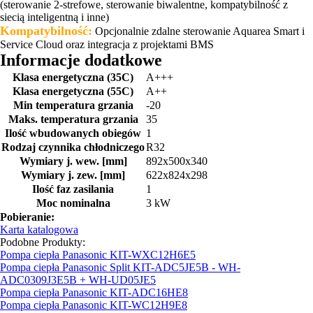
(sterowanie 2-strefowe, sterowanie biwalentne, kompatybilność z
siecią inteligentną i inne)
Kompatybilność:
Opcjonalnie zdalne sterowanie Aquarea Smart i
Service Cloud oraz integracja z projektami BMS
Informacje dodatkowe
Klasa energetyczna (35C)
A+++
Klasa energetyczna (55C)
A++
Min temperatura grzania
-20
Maks. temperatura grzania
35
Ilość wbudowanych obiegów
1
Rodzaj czynnika chłodniczego
R32
Wymiary j. wew. [mm]
892x500x340
Wymiary j. zew. [mm]
622x824x298
Ilość faz zasilania
1
Moc nominalna
3 kW
Pobieranie:
Karta katalogowa
Podobne Produkty:
Pompa ciepła Panasonic KIT-WXC12H6E5
Pompa ciepła Panasonic Split KIT-ADC5JE5B - WH-
ADC0309J3E5B + WH-UD05JE5
Pompa ciepła Panasonic KIT-ADC16HE8
Pompa ciepła Panasonic KIT-WC12H9E8