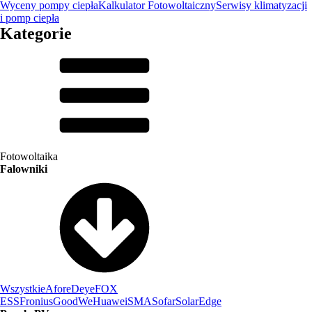
Wyceny pompy ciepła
Kalkulator Fotowoltaiczny
Serwisy klimatyzacji
i pomp ciepła
Kategorie
Fotowoltaika
Falowniki
Wszystkie
Afore
Deye
FOX
ESS
Fronius
GoodWe
Huawei
SMA
Sofar
SolarEdge