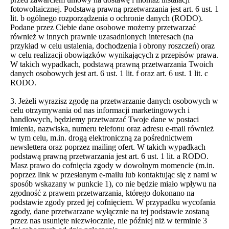
fotowoltaicznej. Podstawą prawną przetwarzania jest art. 6 ust. 1
lit. b ogólnego rozporządzenia o ochronie danych (RODO).
Podane przez Ciebie dane osobowe możemy przetwarzać
również w innych prawnie uzasadnionych interesach (na
przykład w celu ustalenia, dochodzenia i obrony roszczeń) oraz
w celu realizacji obowiązków wynikających z przepisów prawa.
W takich wypadkach, podstawą prawną przetwarzania Twoich
danych osobowych jest art. 6 ust. 1 lit. f oraz art. 6 ust. 1 lit. c
RODO.
3. Jeżeli wyrazisz zgodę na przetwarzanie danych osobowych w
celu otrzymywania od nas informacji marketingowych i
handlowych, będziemy przetwarzać Twoje dane w postaci
imienia, nazwiska, numeru telefonu oraz adresu e-mail również
w tym celu, m.in. drogą elektroniczną za pośrednictwem
newslettera oraz poprzez mailing ofert. W takich wypadkach
podstawą prawną przetwarzania jest art. 6 ust. 1 lit. a RODO.
Masz prawo do cofnięcia zgody w dowolnym momencie (m.in.
poprzez link w przesłanym e-mailu lub kontaktując się z nami w
sposób wskazany w punkcie 1), co nie będzie miało wpływu na
zgodność z prawem przetwarzania, którego dokonano na
podstawie zgody przed jej cofnięciem. W przypadku wycofania
zgody, dane przetwarzane wyłącznie na tej podstawie zostaną
przez nas usunięte niezwłocznie, nie później niż w terminie 3