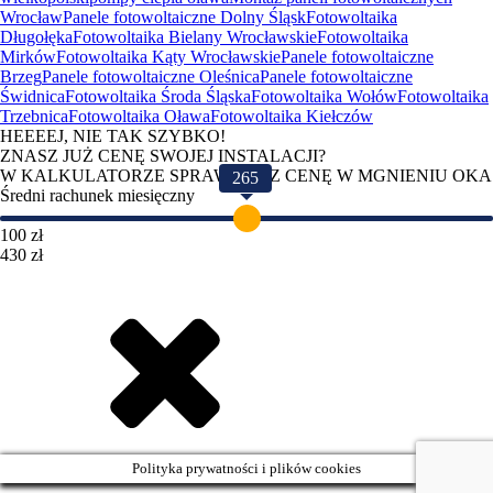
Wrocław
Panele fotowoltaiczne Dolny Śląsk
Fotowoltaika
Długołęka
Fotowoltaika Bielany Wrocławskie
Fotowoltaika
Mirków
Fotowoltaika Kąty Wrocławskie
Panele fotowoltaiczne
Brzeg
Panele fotowoltaiczne Oleśnica
Panele fotowoltaiczne
Świdnica
Fotowoltaika Środa Śląska
Fotowoltaika Wołów
Fotowoltaika
Trzebnica
Fotowoltaika Oława
Fotowoltaika Kiełczów
HEEEEJ, NIE TAK SZYBKO!
ZNASZ JUŻ CENĘ SWOJEJ INSTALACJI?
W KALKULATORZE SPRAWDZISZ CENĘ W MGNIENIU OKA
265
Średni rachunek miesięczny
100 zł
430 zł
Polityka prywatności i plików cookies