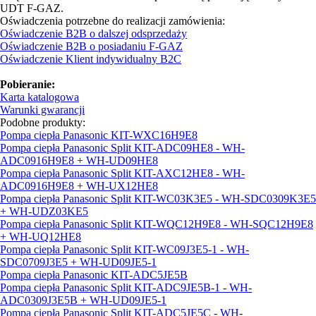
UDT F-GAZ.
Oświadczenia potrzebne do realizacji zamówienia:
Oświadczenie B2B o dalszej odsprzedaży
Oświadczenie B2B o posiadaniu F-GAZ
Oświadczenie Klient indywidualny B2C
Pobieranie:
Karta katalogowa
Warunki gwarancji
Podobne produkty:
Pompa ciepła Panasonic KIT-WXC16H9E8
Pompa ciepła Panasonic Split KIT-ADC09HE8 - WH-
ADC0916H9E8 + WH-UD09HE8
Pompa ciepła Panasonic Split KIT-AXC12HE8 - WH-
ADC0916H9E8 + WH-UX12HE8
Pompa ciepła Panasonic Split KIT-WC03K3E5 - WH-SDC0309K3E5
+ WH-UDZ03KE5
Pompa ciepła Panasonic Split KIT-WQC12H9E8 - WH-SQC12H9E8
+ WH-UQ12HE8
Pompa ciepła Panasonic Split KIT-WC09J3E5-1 - WH-
SDC0709J3E5 + WH-UD09JE5-1
Pompa ciepła Panasonic KIT-ADC5JE5B
Pompa ciepła Panasonic Split KIT-ADC9JE5B-1 - WH-
ADC0309J3E5B + WH-UD09JE5-1
Pompa ciepła Panasonic Split KIT-ADC5JE5C - WH-