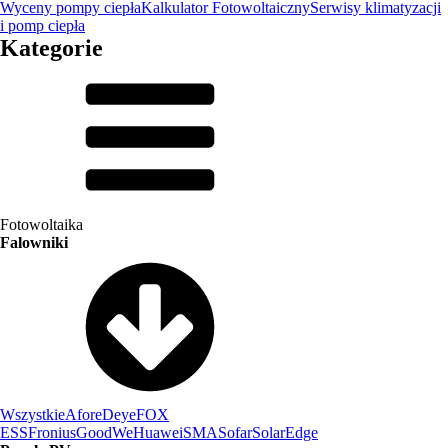
Wyceny pompy ciepła
Kalkulator Fotowoltaiczny
Serwisy klimatyzacji
i pomp ciepła
Kategorie
Fotowoltaika
Falowniki
Wszystkie
Afore
Deye
FOX
ESS
Fronius
GoodWe
Huawei
SMA
Sofar
SolarEdge