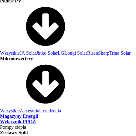
Panele PV
Wszystkie
JA Solar
Jinko Solar
LG
Longi Solar
Risen
Sharp
Trina Solar
Mikroinwertery
Wszystkie
Akcesoria
Urządzenia
Magazyny Energii
Wyłącznik PPOŻ
Pompy ciepła
Zestawy Split