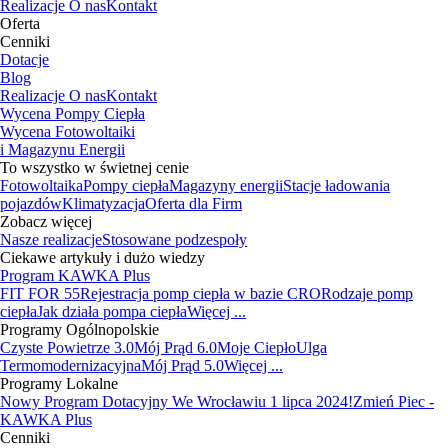
Realizacje
O nas
Kontakt
Oferta
Cenniki
Dotacje
Blog
Realizacje
O nas
Kontakt
Wycena Pompy Ciepła
Wycena Fotowoltaiki
i Magazynu Energii
To wszystko w świetnej cenie
Fotowoltaika
Pompy ciepła
Magazyny energii
Stacje ładowania
pojazdów
Klimatyzacja
Oferta dla Firm
Zobacz więcej
Nasze realizacje
Stosowane podzespoły
Ciekawe artykuły i dużo wiedzy
Program KAWKA Plus
FIT FOR 55
Rejestracja pomp ciepła w bazie CRO
Rodzaje pomp
ciepła
Jak działa pompa ciepła
Więcej ...
Programy Ogólnopolskie
Czyste Powietrze 3.0
Mój Prąd 6.0
Moje Ciepło
Ulga
Termomodernizacyjna
Mój Prąd 5.0
Więcej ...
Programy Lokalne
Nowy Program Dotacyjny We Wrocławiu 1 lipca 2024!
Zmień Piec -
KAWKA Plus
Cenniki