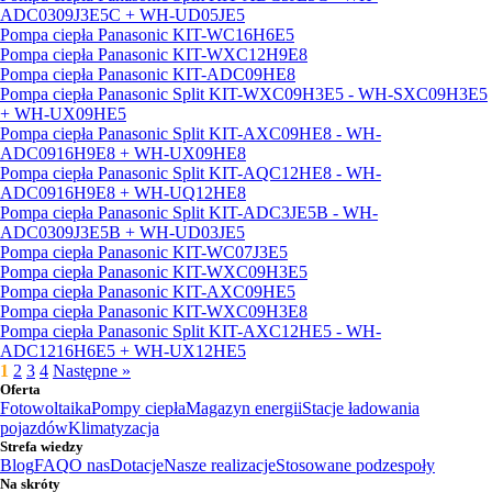
ADC0309J3E5C + WH-UD05JE5
Pompa ciepła Panasonic KIT-WC16H6E5
Pompa ciepła Panasonic KIT-WXC12H9E8
Pompa ciepła Panasonic KIT-ADC09HE8
Pompa ciepła Panasonic Split KIT-WXC09H3E5 - WH-SXC09H3E5
+ WH-UX09HE5
Pompa ciepła Panasonic Split KIT-AXC09HE8 - WH-
ADC0916H9E8 + WH-UX09HE8
Pompa ciepła Panasonic Split KIT-AQC12HE8 - WH-
ADC0916H9E8 + WH-UQ12HE8
Pompa ciepła Panasonic Split KIT-ADC3JE5B - WH-
ADC0309J3E5B + WH-UD03JE5
Pompa ciepła Panasonic KIT-WC07J3E5
Pompa ciepła Panasonic KIT-WXC09H3E5
Pompa ciepła Panasonic KIT-AXC09HE5
Pompa ciepła Panasonic KIT-WXC09H3E8
Pompa ciepła Panasonic Split KIT-AXC12HE5 - WH-
ADC1216H6E5 + WH-UX12HE5
1
2
3
4
Następne »
Oferta
Fotowoltaika
Pompy ciepła
Magazyn energii
Stacje ładowania
pojazdów
Klimatyzacja
Strefa wiedzy
Blog
FAQ
O nas
Dotacje
Nasze realizacje
Stosowane podzespoły
Na skróty