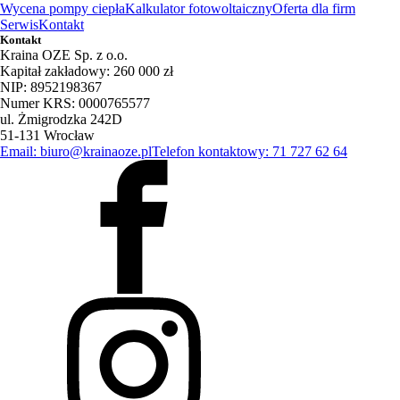
Wycena pompy ciepła
Kalkulator fotowoltaiczny
Oferta dla firm
Serwis
Kontakt
Kontakt
Kraina OZE Sp. z o.o.
Kapitał zakładowy: 260 000 zł
NIP: 8952198367
Numer KRS: 0000765577
ul. Żmigrodzka 242D
51-131 Wrocław
Email: biuro@krainaoze.pl
Telefon kontaktowy: 71 727 62 64