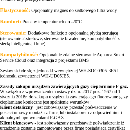
Elastyczność:
Opcjonalny magnes do siatkowego filtra wody
Komfort:
Praca w temperaturach do -20°C
Sterowanie:
Dodatkowe funkcje z opcjonalną płytką sterującą
(sterowanie 2-strefowe, sterowanie biwalentne, kompatybilność z
siecią inteligentną i inne)
Kompatybilność:
Opcjonalnie zdalne sterowanie Aquarea Smart i
Service Cloud oraz integracja z projektami BMS
Zestaw składe się z jednostki wewnętrznej WH-SDC0305J3E5 i
jednostki zewnętrznej WH-UD05JE5.
Zasady zakupu urządzeń zawierających gazy cieplarniane F-gaz.
W związku z wprowadzeniem ustawy dz. u. 2017 poz. 1567 od 1
stycznia 2018r. do zakupu urządzenia zawierającego fluorowane gazy
cieplarniane konieczne jest spełnienie warunków:
Klient detaliczny
- jest zobowiązany przesłać poświadczenie w
postaci umowy montażu z firmą lub instalatorem z odpowiednimi i
aktualnymi uprawnieniami F-GAZ.
Klient biznesowy
- jest zobowiązany przedstawić poświadczenie iż
urządzenie zostanie zamontowane przez firmę posiadająca certyfikat