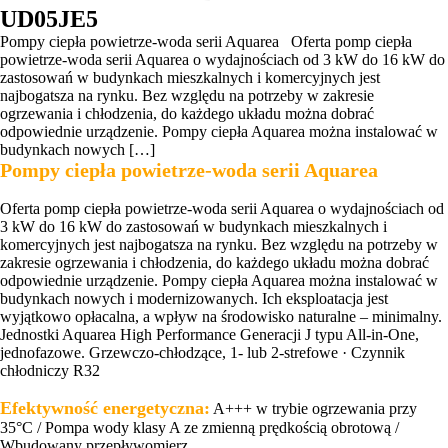
UD05JE5
Pompy ciepła powietrze-woda serii Aquarea Oferta pomp ciepła
powietrze-woda serii Aquarea o wydajnościach od 3 kW do 16 kW do
zastosowań w budynkach mieszkalnych i komercyjnych jest
najbogatsza na rynku. Bez względu na potrzeby w zakresie
ogrzewania i chłodzenia, do każdego układu można dobrać
odpowiednie urządzenie. Pompy ciepła Aquarea można instalować w
budynkach nowych […]
Pompy ciepła powietrze-woda serii Aquarea
Oferta pomp ciepła powietrze-woda serii Aquarea o wydajnościach od
3 kW do 16 kW do zastosowań w budynkach mieszkalnych i
komercyjnych jest najbogatsza na rynku. Bez względu na potrzeby w
zakresie ogrzewania i chłodzenia, do każdego układu można dobrać
odpowiednie urządzenie. Pompy ciepła Aquarea można instalować w
budynkach nowych i modernizowanych. Ich eksploatacja jest
wyjątkowo opłacalna, a wpływ na środowisko naturalne – minimalny.
Jednostki Aquarea High Performance Generacji J typu All-in-One,
jednofazowe. Grzewczo-chłodzące, 1- lub 2-strefowe · Czynnik
chłodniczy R32
Efektywność energetyczna:
A+++ w trybie ogrzewania przy
35°C / Pompa wody klasy A ze zmienną prędkością obrotową /
Wbudowany przepływomierz