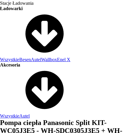
Stacje Ładowania
Ładowarki
Wszystkie
Besen
Autel
Wallbox
Enel X
Akcesoria
Wszystkie
Autel
Pompa ciepła Panasonic Split KIT-
WC05J3E5 - WH-SDC0305J3E5 + WH-