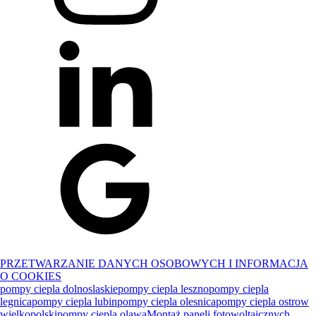
PRZETWARZANIE DANYCH OSOBOWYCH I INFORMACJA
O COOKIES
pompy ciepla dolnoslaskie
pompy ciepla leszno
pompy ciepla
legnica
pompy ciepla lubin
pompy ciepla olesnica
pompy ciepla ostrow
wielkopolski
pompy ciepla olawa
Montaż paneli fotowoltaicznych