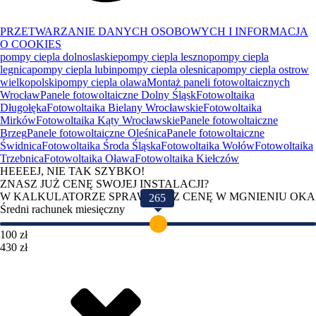
PRZETWARZANIE DANYCH OSOBOWYCH I INFORMACJA
O COOKIES
pompy ciepla dolnoslaskie
pompy ciepla leszno
pompy ciepla
legnica
pompy ciepla lubin
pompy ciepla olesnica
pompy ciepla ostrow
wielkopolski
pompy ciepla olawa
Montaż paneli fotowoltaicznych
Wrocław
Panele fotowoltaiczne Dolny Śląsk
Fotowoltaika
Długołęka
Fotowoltaika Bielany Wrocławskie
Fotowoltaika
Mirków
Fotowoltaika Kąty Wrocławskie
Panele fotowoltaiczne
Brzeg
Panele fotowoltaiczne Oleśnica
Panele fotowoltaiczne
Świdnica
Fotowoltaika Środa Śląska
Fotowoltaika Wołów
Fotowoltaika
Trzebnica
Fotowoltaika Oława
Fotowoltaika Kiełczów
HEEEEJ, NIE TAK SZYBKO!
ZNASZ JUŻ CENĘ SWOJEJ INSTALACJI?
W KALKULATORZE SPRAWDZISZ CENĘ W MGNIENIU OKA
265
Średni rachunek miesięczny
100 zł
430 zł