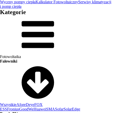
Wyceny pompy ciepła
Kalkulator Fotowoltaiczny
Serwisy klimatyzacji
i pomp ciepła
Kategorie
Fotowoltaika
Falowniki
Wszystkie
Afore
Deye
FOX
ESS
Fronius
GoodWe
Huawei
SMA
Sofar
SolarEdge