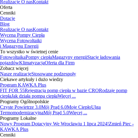
Realizacje
O nas
Kontakt
Oferta
Cenniki
Dotacje
Blog
Realizacje
O nas
Kontakt
Wycena Pompy Ciepła
Wycena Fotowoltaiki
i Magazynu Energii
To wszystko w świetnej cenie
Fotowoltaika
Pompy ciepła
Magazyny energii
Stacje ładowania
pojazdów
Klimatyzacja
Oferta dla Firm
Zobacz więcej
Nasze realizacje
Stosowane podzespoły
Ciekawe artykuły i dużo wiedzy
Program KAWKA Plus
FIT FOR 55
Rejestracja pomp ciepła w bazie CRO
Rodzaje pomp
ciepła
Jak działa pompa ciepła
Więcej ...
Programy Ogólnopolskie
Czyste Powietrze 3.0
Mój Prąd 6.0
Moje Ciepło
Ulga
Termomodernizacyjna
Mój Prąd 5.0
Więcej ...
Programy Lokalne
Nowy Program Dotacyjny We Wrocławiu 1 lipca 2024!
Zmień Piec -
KAWKA Plus
Cenniki