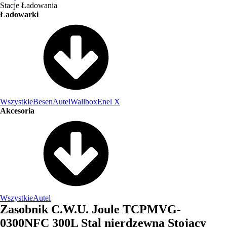
Stacje Ładowania
Ładowarki
Wszystkie
Besen
Autel
Wallbox
Enel X
Akcesoria
Wszystkie
Autel
Zasobnik C.W.U. Joule TCPMVG-
0300NFC 300L Stal nierdzewna Stojący