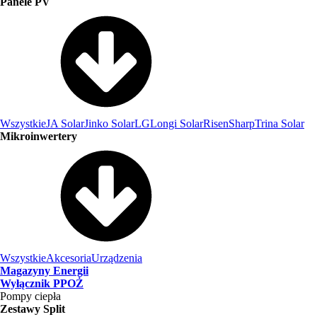
Panele PV
Wszystkie
JA Solar
Jinko Solar
LG
Longi Solar
Risen
Sharp
Trina Solar
Mikroinwertery
Wszystkie
Akcesoria
Urządzenia
Magazyny Energii
Wyłącznik PPOŻ
Pompy ciepła
Zestawy Split