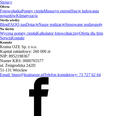
Stojący
Oferta
Fotowoltaika
Pompy ciepła
Magazyn energii
Stacje ładowania
pojazdów
Klimatyzacja
Strefa wiedzy
Blog
FAQ
O nas
Dotacje
Nasze realizacje
Stosowane podzespoły
Na skróty
Wycena pompy ciepła
Kalkulator fotowoltaiczny
Oferta dla firm
Serwis
Kontakt
Kontakt
Kraina OZE Sp. z o.o.
Kapitał zakładowy: 260 000 zł
NIP: 8952198367
Numer KRS: 0000765577
ul. Żmigrodzka 242D
51-131 Wrocław
Email: biuro@krainaoze.pl
Telefon kontaktowy: 71 727 62 64