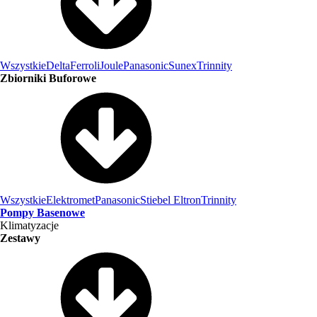
Wszystkie
Delta
Ferroli
Joule
Panasonic
Sunex
Trinnity
Zbiorniki Buforowe
Wszystkie
Elektromet
Panasonic
Stiebel Eltron
Trinnity
Pompy Basenowe
Klimatyzacje
Zestawy