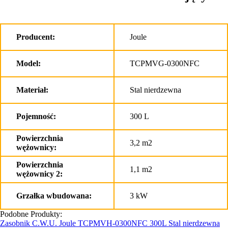
Producent:
Joule
Model:
TCPMVG-0300NFC
Materiał:
Stal nierdzewna
Pojemność:
300 L
Powierzchnia
3,2 m2
wężownicy:
Powierzchnia
1,1 m2
wężownicy 2:
Grzałka wbudowana:
3 kW
Podobne Produkty:
Zasobnik C.W.U. Joule TCPMVH-0300NFC 300L Stal nierdzewna