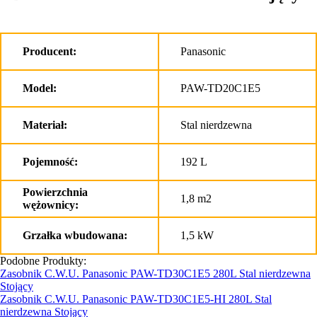
Producent:
Panasonic
Model:
PAW-TD20C1E5
Materiał:
Stal nierdzewna
Pojemność:
192 L
Powierzchnia
1,8 m2
wężownicy:
Grzałka wbudowana:
1,5 kW
Podobne Produkty:
Zasobnik C.W.U. Panasonic PAW-TD30C1E5 280L Stal nierdzewna
Stojący
Zasobnik C.W.U. Panasonic PAW-TD30C1E5-HI 280L Stal
nierdzewna Stojący