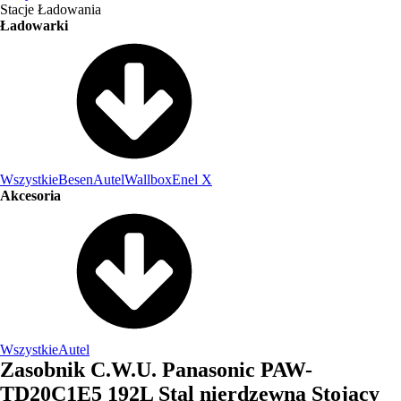
Stacje Ładowania
Ładowarki
Wszystkie
Besen
Autel
Wallbox
Enel X
Akcesoria
Wszystkie
Autel
Zasobnik C.W.U. Panasonic PAW-
TD20C1E5 192L Stal nierdzewna Stojący