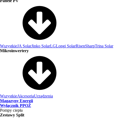
Panele PV
Wszystkie
JA Solar
Jinko Solar
LG
Longi Solar
Risen
Sharp
Trina Solar
Mikroinwertery
Wszystkie
Akcesoria
Urządzenia
Magazyny Energii
Wyłącznik PPOŻ
Pompy ciepła
Zestawy Split