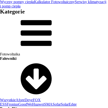
Wyceny pompy ciepła
Kalkulator Fotowoltaiczny
Serwisy klimatyzacji
i pomp ciepła
Kategorie
Fotowoltaika
Falowniki
Wszystkie
Afore
Deye
FOX
ESS
Fronius
GoodWe
Huawei
SMA
Sofar
SolarEdge