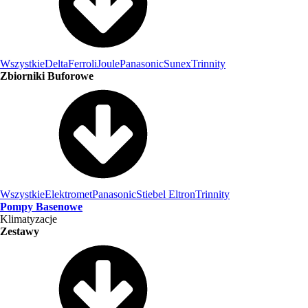
Wszystkie
Delta
Ferroli
Joule
Panasonic
Sunex
Trinnity
Zbiorniki Buforowe
Wszystkie
Elektromet
Panasonic
Stiebel Eltron
Trinnity
Pompy Basenowe
Klimatyzacje
Zestawy