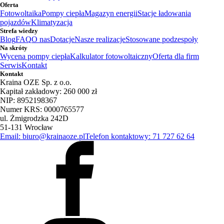
Oferta
Fotowoltaika
Pompy ciepła
Magazyn energii
Stacje ładowania
pojazdów
Klimatyzacja
Strefa wiedzy
Blog
FAQ
O nas
Dotacje
Nasze realizacje
Stosowane podzespoły
Na skróty
Wycena pompy ciepła
Kalkulator fotowoltaiczny
Oferta dla firm
Serwis
Kontakt
Kontakt
Kraina OZE Sp. z o.o.
Kapitał zakładowy: 260 000 zł
NIP: 8952198367
Numer KRS: 0000765577
ul. Żmigrodzka 242D
51-131 Wrocław
Email: biuro@krainaoze.pl
Telefon kontaktowy: 71 727 62 64