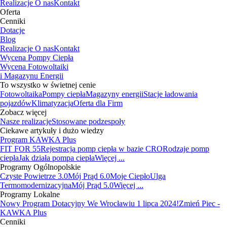
Realizacje
O nas
Kontakt
Oferta
Cenniki
Dotacje
Blog
Realizacje
O nas
Kontakt
Wycena Pompy Ciepła
Wycena Fotowoltaiki
i Magazynu Energii
To wszystko w świetnej cenie
Fotowoltaika
Pompy ciepła
Magazyny energii
Stacje ładowania
pojazdów
Klimatyzacja
Oferta dla Firm
Zobacz więcej
Nasze realizacje
Stosowane podzespoły
Ciekawe artykuły i dużo wiedzy
Program KAWKA Plus
FIT FOR 55
Rejestracja pomp ciepła w bazie CRO
Rodzaje pomp
ciepła
Jak działa pompa ciepła
Więcej ...
Programy Ogólnopolskie
Czyste Powietrze 3.0
Mój Prąd 6.0
Moje Ciepło
Ulga
Termomodernizacyjna
Mój Prąd 5.0
Więcej ...
Programy Lokalne
Nowy Program Dotacyjny We Wrocławiu 1 lipca 2024!
Zmień Piec -
KAWKA Plus
Cenniki