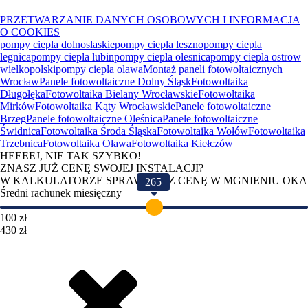
PRZETWARZANIE DANYCH OSOBOWYCH I INFORMACJA
O COOKIES
pompy ciepla dolnoslaskie
pompy ciepla leszno
pompy ciepla
legnica
pompy ciepla lubin
pompy ciepla olesnica
pompy ciepla ostrow
wielkopolski
pompy ciepla olawa
Montaż paneli fotowoltaicznych
Wrocław
Panele fotowoltaiczne Dolny Śląsk
Fotowoltaika
Długołęka
Fotowoltaika Bielany Wrocławskie
Fotowoltaika
Mirków
Fotowoltaika Kąty Wrocławskie
Panele fotowoltaiczne
Brzeg
Panele fotowoltaiczne Oleśnica
Panele fotowoltaiczne
Świdnica
Fotowoltaika Środa Śląska
Fotowoltaika Wołów
Fotowoltaika
Trzebnica
Fotowoltaika Oława
Fotowoltaika Kiełczów
HEEEEJ, NIE TAK SZYBKO!
ZNASZ JUŻ CENĘ SWOJEJ INSTALACJI?
W KALKULATORZE SPRAWDZISZ CENĘ W MGNIENIU OKA
265
Średni rachunek miesięczny
100 zł
430 zł