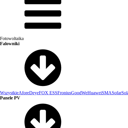
Fotowoltaika
Falowniki
Wszystkie
Afore
Deye
FOX ESS
Fronius
GoodWe
Huawei
SMA
Sofar
Sol
Panele PV