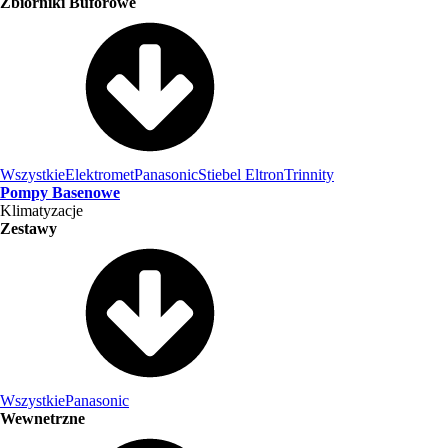
Zbiorniki Buforowe
Wszystkie
Elektromet
Panasonic
Stiebel Eltron
Trinnity
Pompy Basenowe
Klimatyzacje
Zestawy
Wszystkie
Panasonic
Wewnetrzne