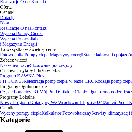
Realizacje
O nas
Kontakt
Oferta
Cenniki
Dotacje
Blog
Realizacje
O nas
Kontakt
Wycena Pompy Ciepła
Wycena Fotowoltaiki
i Magazynu Energii
To wszystko w świetnej cenie
Fotowoltaika
Pompy ciepła
Magazyny energii
Stacje ładowania pojazd
Zobacz więcej
Nasze realizacje
Stosowane podzespoły
Ciekawe artykuły i dużo wiedzy
Program KAWKA Plus
FIT FOR 55
Rejestracja pomp ciepła w bazie CRO
Rodzaje pomp ciepł
Programy Ogólnopolskie
Czyste Powietrze 3.0
Mój Prąd 6.0
Moje Ciepło
Ulga Termomodernizac
Programy Lokalne
Nowy Program Dotacyjny We Wrocławiu 1 lipca 2024!
Zmień Piec -
Cenniki
Wyceny pompy ciepła
Kalkulator Fotowoltaiczny
Serwisy klimatyzacji 
Kategorie