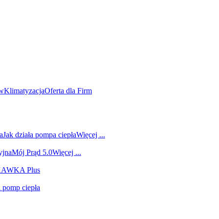
ów
Klimatyzacja
Oferta dla Firm
a
Jak działa pompa ciepła
Więcej ...
yjna
Mój Prąd 5.0
Więcej ...
 KAWKA Plus
i pomp ciepła