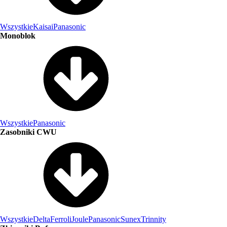
Wszystkie
Kaisai
Panasonic
Monoblok
Wszystkie
Panasonic
Zasobniki CWU
Wszystkie
Delta
Ferroli
Joule
Panasonic
Sunex
Trinnity