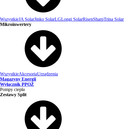
Wszystkie
JA Solar
Jinko Solar
LG
Longi Solar
Risen
Sharp
Trina Solar
Mikroinwertery
Wszystkie
Akcesoria
Urządzenia
Magazyny Energii
Wyłącznik PPOŻ
Pompy ciepła
Zestawy Split