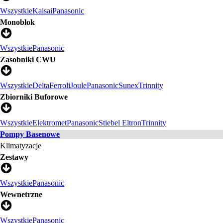
Wszystkie
Kaisai
Panasonic
Monoblok
Wszystkie
Panasonic
Zasobniki CWU
Wszystkie
Delta
Ferroli
Joule
Panasonic
Sunex
Trinnity
Zbiorniki Buforowe
Wszystkie
Elektromet
Panasonic
Stiebel Eltron
Trinnity
Pompy Basenowe
Klimatyzacje
Zestawy
Wszystkie
Panasonic
Wewnetrzne
Wszystkie
Panasonic