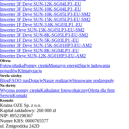
Inwerter 3F Deye SUN-12K-SG04LP3 -EU
Inwerter 3F Deye SUN-10K-SG04LP3 -EU
Inwerter 3F Deye SUN-10K-SG05LP3-EU-SM2
Inwerter 3F Deye SUN-15K-SG05LP3-EU-SM2
Inwerter 1F Deye SUN-3.6K-SG03LP1 -EU
Inwerter Deye SUN-15K-SG05LP3-EU-SM2
Inwerter 3F Deye SUN-8K-SG05LP3-EU-SM2
Inwerter 1F Deye SUN-5K-SG03LP1 -EU
Inwerter 3F Deye SUN-15K-SG01HP3-EU-AM2
Inwerter 3F Deye SUN-8K-SG04LP3 -EU
Inwerter Deye SUN-12K-SG01HP3-EU-AM2
Oferta
Fotowoltaika
Pompy ciepła
Magazyn energii
Stacje ładowania
pojazdów
Klimatyzacja
Strefa wiedzy
Blog
FAQ
O nas
Dotacje
Nasze realizacje
Stosowane podzespoły
Na skróty
Wycena pompy ciepła
Kalkulator fotowoltaiczny
Oferta dla firm
Serwis
Kontakt
Kontakt
Kraina OZE Sp. z o.o.
Kapitał zakładowy: 260 000 zł
NIP: 8952198367
Numer KRS: 0000765577
ul. Żmigrodzka 242D