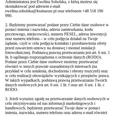
Administratora jest Ewelina Sobolska, z którą możesz się
skontaktować pod adresem e-mail
ewelina.sobolska@krainaoze.pl oraz telefonem +48 518 190
990.
2. Będziemy przetwarzać podane przez Ciebie dane osobowe w
postaci imienia i nazwiska, adresu zamieszkania, kodu
pocztowego, miejscowości, numeru PESEL, adresu inwestycji
oraz numeru telefonu – w celu podjęcia działań na Twoje
żądanie, czyli w celu podjęcia kontaktu i przedstawienia oferty
przed zawarciem umowy na dostawę i montaż instalacji
fotowoltaicznej. Podstawą prawną przetwarzania jest art. 6 ust. 1
lit. b ogólnego rozporządzenia o ochronie danych (RODO).
Podane przez Ciebie dane osobowe możemy przetwarzać
również w innych prawnie uzasadnionych interesach (na
przykład w celu ustalenia, dochodzenia i obrony roszczeń) oraz
w celu realizacji obowiązków wynikających z przepisów prawa.
W takich wypadkach, podstawą prawną przetwarzania Twoich
danych osobowych jest art. 6 ust. 1 lit. f oraz art. 6 ust. 1 lit. c
RODO.
3. Jeżeli wyrazisz zgodę na przetwarzanie danych osobowych w
celu otrzymywania od nas informacji marketingowych i
handlowych, będziemy przetwarzać Twoje dane w postaci
imienia, nazwiska, numeru telefonu oraz adresu e-mail również