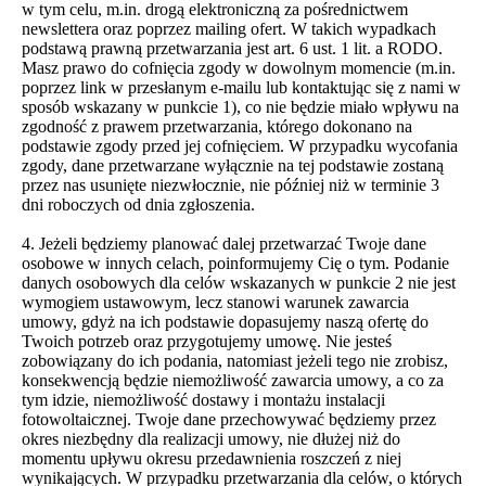
w tym celu, m.in. drogą elektroniczną za pośrednictwem
newslettera oraz poprzez mailing ofert. W takich wypadkach
podstawą prawną przetwarzania jest art. 6 ust. 1 lit. a RODO.
Masz prawo do cofnięcia zgody w dowolnym momencie (m.in.
poprzez link w przesłanym e-mailu lub kontaktując się z nami w
sposób wskazany w punkcie 1), co nie będzie miało wpływu na
zgodność z prawem przetwarzania, którego dokonano na
podstawie zgody przed jej cofnięciem. W przypadku wycofania
zgody, dane przetwarzane wyłącznie na tej podstawie zostaną
przez nas usunięte niezwłocznie, nie później niż w terminie 3
dni roboczych od dnia zgłoszenia.
4. Jeżeli będziemy planować dalej przetwarzać Twoje dane
osobowe w innych celach, poinformujemy Cię o tym. Podanie
danych osobowych dla celów wskazanych w punkcie 2 nie jest
wymogiem ustawowym, lecz stanowi warunek zawarcia
umowy, gdyż na ich podstawie dopasujemy naszą ofertę do
Twoich potrzeb oraz przygotujemy umowę. Nie jesteś
zobowiązany do ich podania, natomiast jeżeli tego nie zrobisz,
konsekwencją będzie niemożliwość zawarcia umowy, a co za
tym idzie, niemożliwość dostawy i montażu instalacji
fotowoltaicznej. Twoje dane przechowywać będziemy przez
okres niezbędny dla realizacji umowy, nie dłużej niż do
momentu upływu okresu przedawnienia roszczeń z niej
wynikających. W przypadku przetwarzania dla celów, o których