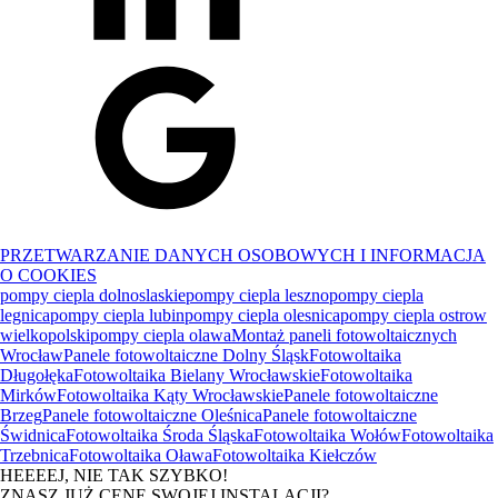
PRZETWARZANIE DANYCH OSOBOWYCH I INFORMACJA
O COOKIES
pompy ciepla dolnoslaskie
pompy ciepla leszno
pompy ciepla
legnica
pompy ciepla lubin
pompy ciepla olesnica
pompy ciepla ostrow
wielkopolski
pompy ciepla olawa
Montaż paneli fotowoltaicznych
Wrocław
Panele fotowoltaiczne Dolny Śląsk
Fotowoltaika
Długołęka
Fotowoltaika Bielany Wrocławskie
Fotowoltaika
Mirków
Fotowoltaika Kąty Wrocławskie
Panele fotowoltaiczne
Brzeg
Panele fotowoltaiczne Oleśnica
Panele fotowoltaiczne
Świdnica
Fotowoltaika Środa Śląska
Fotowoltaika Wołów
Fotowoltaika
Trzebnica
Fotowoltaika Oława
Fotowoltaika Kiełczów
HEEEEJ, NIE TAK SZYBKO!
ZNASZ JUŻ CENĘ SWOJEJ INSTALACJI?