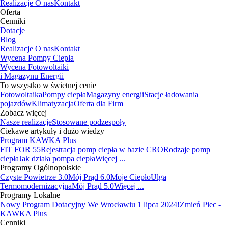
Realizacje
O nas
Kontakt
Oferta
Cenniki
Dotacje
Blog
Realizacje
O nas
Kontakt
Wycena Pompy Ciepła
Wycena Fotowoltaiki
i Magazynu Energii
To wszystko w świetnej cenie
Fotowoltaika
Pompy ciepła
Magazyny energii
Stacje ładowania
pojazdów
Klimatyzacja
Oferta dla Firm
Zobacz więcej
Nasze realizacje
Stosowane podzespoły
Ciekawe artykuły i dużo wiedzy
Program KAWKA Plus
FIT FOR 55
Rejestracja pomp ciepła w bazie CRO
Rodzaje pomp
ciepła
Jak działa pompa ciepła
Więcej ...
Programy Ogólnopolskie
Czyste Powietrze 3.0
Mój Prąd 6.0
Moje Ciepło
Ulga
Termomodernizacyjna
Mój Prąd 5.0
Więcej ...
Programy Lokalne
Nowy Program Dotacyjny We Wrocławiu 1 lipca 2024!
Zmień Piec -
KAWKA Plus
Cenniki