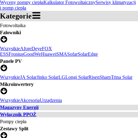
Wyceny pompy ciepła
Kalkulator Fotowoltaiczny
Serwisy klimatyzacji
i pomp ciepła
Kategorie
Fotowoltaika
Falowniki
Wszystkie
Afore
Deye
FOX
ESS
Fronius
GoodWe
Huawei
SMA
Sofar
SolarEdge
Panele PV
Wszystkie
JA Solar
Jinko Solar
LG
Longi Solar
Risen
Sharp
Trina Solar
Mikroinwertery
Wszystkie
Akcesoria
Urządzenia
Magazyny Energii
Wyłącznik PPOŻ
Pompy ciepła
Zestawy Split