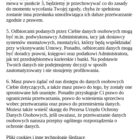
mowa w punkcie 3, będziemy je przechowywać co do zasady
do momentu wycofania Twojej zgody, chyba że spełniona
zostanie inna przesłanka umożliwiająca ich dalsze przetwarzanie
zgodnie z prawem.
5. Odbiorcami podanych przez Ciebie danych osobowych mogą
być m.in. podwykonawcy Administratora, tacy jak dostawcy
systemów montażowych, montażyści, którzy będą współdziałać
przy wykonywaniu Umowy. Ponadto, odbiorcami danych mogą
być doradcy prawni, księgowi oraz podatkowi Administratora,
jak też przedsiębiorstwa kurierskie i banki. Na podstawie
Twoich danych nie podejmujemy decyzji w sposób
zautomatyzowany i nie stosujemy profilowania.
6. Masz prawo żądać od nas dostępu do danych osobowych
Ciebie dotyczących, a także masz prawo do tego, by zostały one
sprostowane lub usunięte. Ponadto przysługuje Ci prawo do
ograniczenia przetwarzania, prawo do wniesienia sprzeciwu
wobec przetwarzania oraz prawo do przeniesienia danych.
Możesz także wnieść skargę do Prezesa Urzędu Ochrony
Danych Osobowych, jeśli uważasz, że przetwarzanie danych
osobowych narusza przepisy ogólnego rozporządzenia o
ochronie danych.
Pliki cookies i inne technologie śledzące