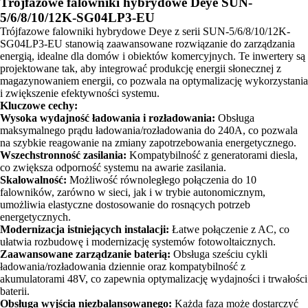
Trójfazowe falowniki hybrydowe Deye SUN-
5/6/8/10/12K-SG04LP3-EU
Trójfazowe falowniki hybrydowe Deye z serii SUN-5/6/8/10/12K-
SG04LP3-EU stanowią zaawansowane rozwiązanie do zarządzania
energią, idealne dla domów i obiektów komercyjnych. Te inwertery są
projektowane tak, aby integrować produkcję energii słonecznej z
magazynowaniem energii, co pozwala na optymalizację wykorzystania
i zwiększenie efektywności systemu.
Kluczowe cechy:
Wysoka wydajność ładowania i rozładowania:
Obsługa
maksymalnego prądu ładowania/rozładowania do 240A, co pozwala
na szybkie reagowanie na zmiany zapotrzebowania energetycznego.
Wszechstronność zasilania:
Kompatybilność z generatorami diesla,
co zwiększa odporność systemu na awarie zasilania.
Skalowalność:
Możliwość równoległego połączenia do 10
falowników, zarówno w sieci, jak i w trybie autonomicznym,
umożliwia elastyczne dostosowanie do rosnących potrzeb
energetycznych.
Modernizacja istniejących instalacji:
Łatwe połączenie z AC, co
ułatwia rozbudowę i modernizację systemów fotowoltaicznych.
Zaawansowane zarządzanie baterią:
Obsługa sześciu cykli
ładowania/rozładowania dziennie oraz kompatybilność z
akumulatorami 48V, co zapewnia optymalizację wydajności i trwałości
baterii.
Obsługa wyjścia niezbalansowanego:
Każda faza może dostarczyć