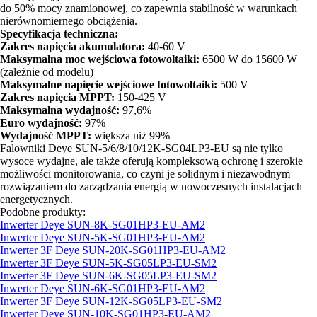
do 50% mocy znamionowej, co zapewnia stabilność w warunkach
nierównomiernego obciążenia.
Specyfikacja techniczna:
Zakres napięcia akumulatora:
40-60 V
Maksymalna moc wejściowa fotowoltaiki:
6500 W do 15600 W
(zależnie od modelu)
Maksymalne napięcie wejściowe fotowoltaiki:
500 V
Zakres napięcia MPPT:
150-425 V
Maksymalna wydajność:
97,6%
Euro wydajność:
97%
Wydajność MPPT:
większa niż 99%
Falowniki Deye SUN-5/6/8/10/12K-SG04LP3-EU są nie tylko
wysoce wydajne, ale także oferują kompleksową ochronę i szerokie
możliwości monitorowania, co czyni je solidnym i niezawodnym
rozwiązaniem do zarządzania energią w nowoczesnych instalacjach
energetycznych.
Podobne produkty:
Inwerter Deye SUN-8K-SG01HP3-EU-AM2
Inwerter Deye SUN-5K-SG01HP3-EU-AM2
Inwerter 3F Deye SUN-20K-SG01HP3-EU-AM2
Inwerter 3F Deye SUN-5K-SG05LP3-EU-SM2
Inwerter 3F Deye SUN-6K-SG05LP3-EU-SM2
Inwerter Deye SUN-6K-SG01HP3-EU-AM2
Inwerter 3F Deye SUN-12K-SG05LP3-EU-SM2
Inwerter Deye SUN-10K-SG01HP3-EU-AM2