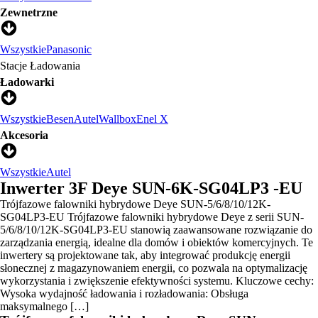
Zewnetrzne
Wszystkie
Panasonic
Stacje Ładowania
Ładowarki
Wszystkie
Besen
Autel
Wallbox
Enel X
Akcesoria
Wszystkie
Autel
Inwerter 3F Deye SUN-6K-SG04LP3 -EU
Trójfazowe falowniki hybrydowe Deye SUN-5/6/8/10/12K-
SG04LP3-EU Trójfazowe falowniki hybrydowe Deye z serii SUN-
5/6/8/10/12K-SG04LP3-EU stanowią zaawansowane rozwiązanie do
zarządzania energią, idealne dla domów i obiektów komercyjnych. Te
inwertery są projektowane tak, aby integrować produkcję energii
słonecznej z magazynowaniem energii, co pozwala na optymalizację
wykorzystania i zwiększenie efektywności systemu. Kluczowe cechy:
Wysoka wydajność ładowania i rozładowania: Obsługa
maksymalnego […]