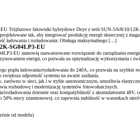
U Trójfazowe falowniki hybrydowe Deye z serii SUN-5/6/8/10/12K
 projektowane tak, aby integrować produkcję energii słonecznej z mag
ość ładowania i rozładowania: Obsługa maksymalnego […]
0/12K-SG04LP3-EU
4LP3-EU stanowią zaawansowane rozwiązanie do zarządzania energią,
azynowaniem energii, co pozwala na optymalizację wykorzystania i zw
o prądu ładowania/rozładowania do 240A, co pozwala na szybkie re
o zwiększa odporność systemu na awarie zasilania.
 zarówno w sieci, jak i w trybie autonomicznym, umożliwia elastyczn
twia rozbudowę i modernizację systemów fotowoltaicznych.
a/rozładowania dziennie oraz kompatybilność z akumulatorami 48V, co 
o 50% mocy znamionowej, co zapewnia stabilność w warunkach nieró
żnie od modelu)