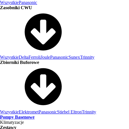
Wszystkie
Panasonic
Zasobniki CWU
Wszystkie
Delta
Ferroli
Joule
Panasonic
Sunex
Trinnity
Zbiorniki Buforowe
Wszystkie
Elektromet
Panasonic
Stiebel Eltron
Trinnity
Pompy Basenowe
Klimatyzacje
Zestawy