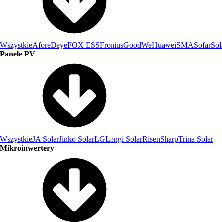
Wszystkie
Afore
Deye
FOX ESS
Fronius
GoodWe
Huawei
SMA
Sofar
Sol
Panele PV
Wszystkie
JA Solar
Jinko Solar
LG
Longi Solar
Risen
Sharp
Trina Solar
Mikroinwertery