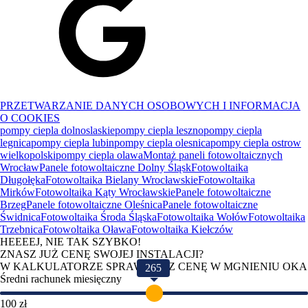
PRZETWARZANIE DANYCH OSOBOWYCH I INFORMACJA
O COOKIES
pompy ciepla dolnoslaskie
pompy ciepla leszno
pompy ciepla
legnica
pompy ciepla lubin
pompy ciepla olesnica
pompy ciepla ostrow
wielkopolski
pompy ciepla olawa
Montaż paneli fotowoltaicznych
Wrocław
Panele fotowoltaiczne Dolny Śląsk
Fotowoltaika
Długołęka
Fotowoltaika Bielany Wrocławskie
Fotowoltaika
Mirków
Fotowoltaika Kąty Wrocławskie
Panele fotowoltaiczne
Brzeg
Panele fotowoltaiczne Oleśnica
Panele fotowoltaiczne
Świdnica
Fotowoltaika Środa Śląska
Fotowoltaika Wołów
Fotowoltaika
Trzebnica
Fotowoltaika Oława
Fotowoltaika Kiełczów
HEEEEJ, NIE TAK SZYBKO!
ZNASZ JUŻ CENĘ SWOJEJ INSTALACJI?
W KALKULATORZE SPRAWDZISZ CENĘ W MGNIENIU OKA
265
Średni rachunek miesięczny
100 zł