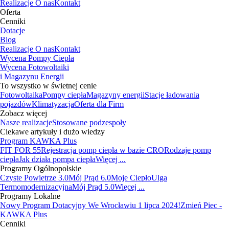
Realizacje
O nas
Kontakt
Oferta
Cenniki
Dotacje
Blog
Realizacje
O nas
Kontakt
Wycena Pompy Ciepła
Wycena Fotowoltaiki
i Magazynu Energii
To wszystko w świetnej cenie
Fotowoltaika
Pompy ciepła
Magazyny energii
Stacje ładowania
pojazdów
Klimatyzacja
Oferta dla Firm
Zobacz więcej
Nasze realizacje
Stosowane podzespoły
Ciekawe artykuły i dużo wiedzy
Program KAWKA Plus
FIT FOR 55
Rejestracja pomp ciepła w bazie CRO
Rodzaje pomp
ciepła
Jak działa pompa ciepła
Więcej ...
Programy Ogólnopolskie
Czyste Powietrze 3.0
Mój Prąd 6.0
Moje Ciepło
Ulga
Termomodernizacyjna
Mój Prąd 5.0
Więcej ...
Programy Lokalne
Nowy Program Dotacyjny We Wrocławiu 1 lipca 2024!
Zmień Piec -
KAWKA Plus
Cenniki