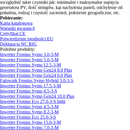
uwzględnić takie czynniki jak: minimalne i maksymalne napięcia
generatora PV, ilość stringów, kąt nachylenia paneli, odchylenie od
południa, rodzaj i częstość zacienień, położenie geograficzne, etc.
Pobieranie:
Karta katalogowa
Warunki gwarancji
Certyfikat CE
Potwierdzenie zgodności EU
Deklaracja NC RfG
Podobne produkty:
Inwerter Fronius Symo 3.0-3-M
Inwerter Fronius Symo 5.0-3-M
Inwerter Fronius Symo 12.5-3-M
Inwerter Fronius Symo Gen24 8.0 Plus
Inwerter Fronius Symo Gen24 6.0 Plus
Falownik Fronius Symo Hybrid 3.0-3-S
Inwerter Fronius Symo 17.5-3-M
Inwerter Fronius Symo 4.5-3-S
Inwerter Fronius Symo Gen24 10.0 Plus
Inwerter Fronius Eco 27.0-3-S light
Inwerter Fronius Symo 4.5-3-M
Inwerter Fronius Symo 8.2-3-M
Inwerter Fronius Eco 25.0-3-S
Inwerter Fronius Symo 15.0-3-M
Inwerter Fronius Symo 7.0-3-M