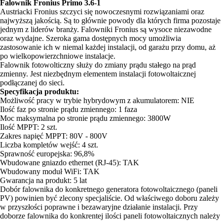
Falownik Fronius Primo 3.6-1
Austriacki Fronius szczyci się nowoczesnymi rozwiązaniami oraz
najwyższą jakością. Są to głównie powody dla których firma pozostaje
jednym z liderów branży. Falowniki Fronius są wysoce niezawodne
oraz wydajne. Szeroka gama dostępnych mocy umożliwia
zastosowanie ich w niemal każdej instalacji, od garażu przy domu, aż
po wielkopowierzchniowe instalacje.
Falownik fotowolticzny służy do zmiany prądu stałego na prąd
zmienny. Jest niezbędnym elementem instalacji fotowoltaicznej
podłączanej do sieci.
Specyfikacja produktu:
Możliwość pracy w trybie hybrydowym z akumulatorem: NIE
Ilość faz po stronie prądu zmiennego: 1 faza
Moc maksymalna po stronie prądu zmiennego: 3800W
Ilość MPPT: 2 szt.
Zakres napięć MPPT: 80V - 800V
Liczba kompletów wejść: 4 szt.
Sprawność europejska: 96,8%
Wbudowane gniazdo ethernet (RJ-45): TAK
Wbudowany moduł WiFi: TAK
Gwarancja na produkt: 5 lat
Dobór falownika do konkretnego generatora fotowoltaicznego (paneli
PV) powinien być zlecony specjaliście. Od właściwego doboru zależy
w przyszłości poprawne i bezawaryjne działanie instalacji. Przy
doborze falownika do konkrentej ilości paneli fotowoltaicznych należy