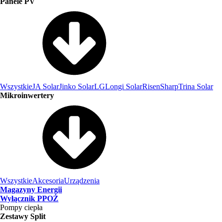
Panele PV
Wszystkie
JA Solar
Jinko Solar
LG
Longi Solar
Risen
Sharp
Trina Solar
Mikroinwertery
Wszystkie
Akcesoria
Urządzenia
Magazyny Energii
Wyłącznik PPOŻ
Pompy ciepła
Zestawy Split