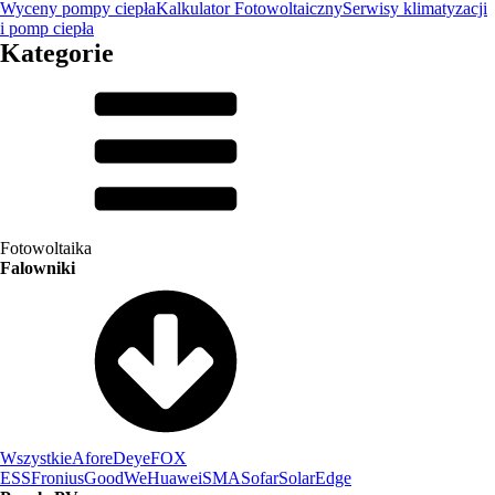
Wyceny pompy ciepła
Kalkulator Fotowoltaiczny
Serwisy klimatyzacji
i pomp ciepła
Kategorie
Fotowoltaika
Falowniki
Wszystkie
Afore
Deye
FOX
ESS
Fronius
GoodWe
Huawei
SMA
Sofar
SolarEdge