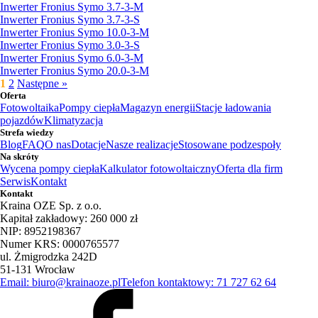
Inwerter Fronius Symo 3.7-3-M
Inwerter Fronius Symo 3.7-3-S
Inwerter Fronius Symo 10.0-3-M
Inwerter Fronius Symo 3.0-3-S
Inwerter Fronius Symo 6.0-3-M
Inwerter Fronius Symo 20.0-3-M
1
2
Następne »
Oferta
Fotowoltaika
Pompy ciepła
Magazyn energii
Stacje ładowania
pojazdów
Klimatyzacja
Strefa wiedzy
Blog
FAQ
O nas
Dotacje
Nasze realizacje
Stosowane podzespoły
Na skróty
Wycena pompy ciepła
Kalkulator fotowoltaiczny
Oferta dla firm
Serwis
Kontakt
Kontakt
Kraina OZE Sp. z o.o.
Kapitał zakładowy: 260 000 zł
NIP: 8952198367
Numer KRS: 0000765577
ul. Żmigrodzka 242D
51-131 Wrocław
Email: biuro@krainaoze.pl
Telefon kontaktowy: 71 727 62 64