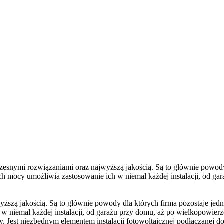
esnymi rozwiązaniami oraz najwyższą jakością. Są to głównie powody 
 mocy umożliwia zastosowanie ich w niemal każdej instalacji, od ga
yższą jakością. Są to głównie powody dla których firma pozostaje je
niemal każdej instalacji, od garażu przy domu, aż po wielkopowierzc
 Jest niezbędnym elementem instalacji fotowoltaicznej podłączanej do 