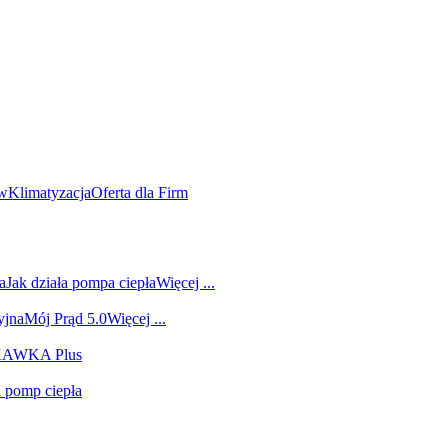
ów
Klimatyzacja
Oferta dla Firm
a
Jak działa pompa ciepła
Więcej ...
yjna
Mój Prąd 5.0
Więcej ...
 KAWKA Plus
i pomp ciepła