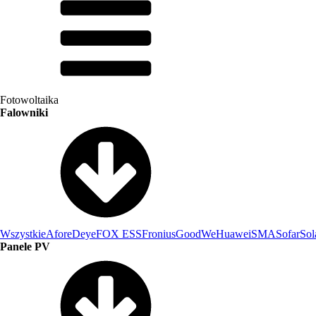
Fotowoltaika
Falowniki
Wszystkie
Afore
Deye
FOX ESS
Fronius
GoodWe
Huawei
SMA
Sofar
Sol
Panele PV