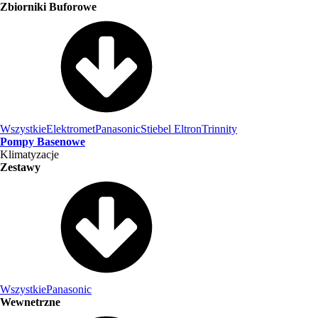
Zbiorniki Buforowe
Wszystkie
Elektromet
Panasonic
Stiebel Eltron
Trinnity
Pompy Basenowe
Klimatyzacje
Zestawy
Wszystkie
Panasonic
Wewnetrzne