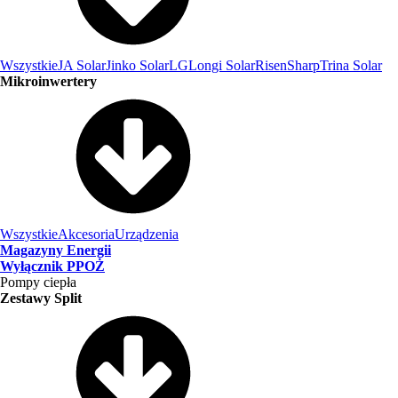
Wszystkie
JA Solar
Jinko Solar
LG
Longi Solar
Risen
Sharp
Trina Solar
Mikroinwertery
Wszystkie
Akcesoria
Urządzenia
Magazyny Energii
Wyłącznik PPOŻ
Pompy ciepła
Zestawy Split