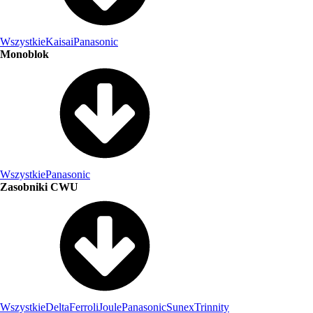
Wszystkie
Kaisai
Panasonic
Monoblok
Wszystkie
Panasonic
Zasobniki CWU
Wszystkie
Delta
Ferroli
Joule
Panasonic
Sunex
Trinnity