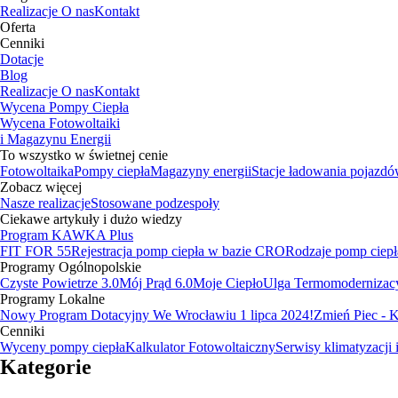
Realizacje
O nas
Kontakt
Oferta
Cenniki
Dotacje
Blog
Realizacje
O nas
Kontakt
Wycena Pompy Ciepła
Wycena Fotowoltaiki
i Magazynu Energii
To wszystko w świetnej cenie
Fotowoltaika
Pompy ciepła
Magazyny energii
Stacje ładowania pojazd
Zobacz więcej
Nasze realizacje
Stosowane podzespoły
Ciekawe artykuły i dużo wiedzy
Program KAWKA Plus
FIT FOR 55
Rejestracja pomp ciepła w bazie CRO
Rodzaje pomp ciepł
Programy Ogólnopolskie
Czyste Powietrze 3.0
Mój Prąd 6.0
Moje Ciepło
Ulga Termomodernizac
Programy Lokalne
Nowy Program Dotacyjny We Wrocławiu 1 lipca 2024!
Zmień Piec -
Cenniki
Wyceny pompy ciepła
Kalkulator Fotowoltaiczny
Serwisy klimatyzacji 
Kategorie