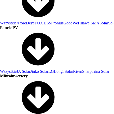
Wszystkie
Afore
Deye
FOX ESS
Fronius
GoodWe
Huawei
SMA
Sofar
Sol
Panele PV
Wszystkie
JA Solar
Jinko Solar
LG
Longi Solar
Risen
Sharp
Trina Solar
Mikroinwertery