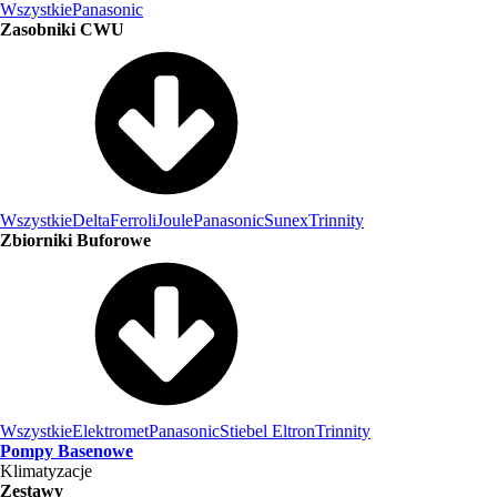
Wszystkie
Panasonic
Zasobniki CWU
Wszystkie
Delta
Ferroli
Joule
Panasonic
Sunex
Trinnity
Zbiorniki Buforowe
Wszystkie
Elektromet
Panasonic
Stiebel Eltron
Trinnity
Pompy Basenowe
Klimatyzacje
Zestawy