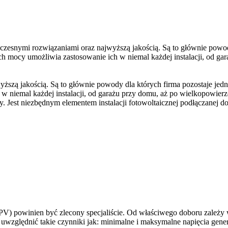
zesnymi rozwiązaniami oraz najwyższą jakością. Są to głównie powody
 mocy umożliwia zastosowanie ich w niemal każdej instalacji, od ga
yższą jakością. Są to głównie powody dla których firma pozostaje je
niemal każdej instalacji, od garażu przy domu, aż po wielkopowierzc
 Jest niezbędnym elementem instalacji fotowoltaicznej podłączanej do 
V) powinien być zlecony specjaliście. Od właściwego doboru zależy w 
 uwzględnić takie czynniki jak: minimalne i maksymalne napięcia genera