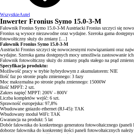
Wszystkie
Autel
Inwerter Fronius Symo 15.0-3-M
Falownik Fronius Symo 15.0-3-M Austriacki Fronius szczyci się nowoc
Fronius są wysoce niezawodne oraz wydajne. Szeroka gama dostępnych
fotowolticzny służy do zmiany […]
Falownik Fronius Symo 15.0-3-M
Austriacki Fronius szczyci się nowoczesnymi rozwiązaniami oraz najw
wydajne. Szeroka gama dostępnych mocy umożliwia zastosowanie ich w 
Falownik fotowolticzny służy do zmiany prądu stałego na prąd zmienny.
Specyfikacja produktu:
Możliwość pracy w trybie hybrydowym z akumulatorem: NIE
Ilość faz po stronie prądu zmiennego: 3 fazy
Moc maksymalna po stronie prądu zmiennego: 15000W
Ilość MPPT: 2 szt.
Zakres napięć MPPT: 200V - 800V
Liczba kompletów wejść: 6 szt.
Sprawność europejska: 97,8%
Wbudowane gniazdo ethernet (RJ-45): TAK
Wbudowany moduł WiFi: TAK
Gwarancja na produkt: 5 lat
Dobór falownika do konkretnego generatora fotowoltaicznego (paneli P
doborze falownika do konkrentej ilości paneli fotowoltaicznych należy