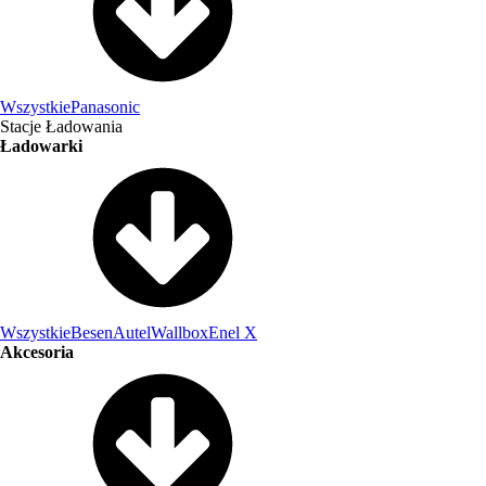
Wszystkie
Panasonic
Stacje Ładowania
Ładowarki
Wszystkie
Besen
Autel
Wallbox
Enel X
Akcesoria