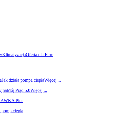
ów
Klimatyzacja
Oferta dla Firm
a
Jak działa pompa ciepła
Więcej ...
yjna
Mój Prąd 5.0
Więcej ...
 KAWKA Plus
i pomp ciepła