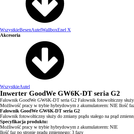
Wszystkie
Besen
Autel
Wallbox
Enel X
Akcesoria
Wszystkie
Autel
Inwerter GoodWe GW6K-DT seria G2
Falownik GoodWe GW6K-DT seria G2 Falownik fotowolticzny służy do z
Możliwość pracy w trybie hybrydowym z akumulatorem: NIE Ilość faz
Falownik GoodWe GW6K-DT seria G2
Falownik fotowolticzny służy do zmiany prądu stałego na prąd zmienny.
Specyfikacja produktu:
Możliwość pracy w trybie hybrydowym z akumulatorem: NIE
Ilość faz po stronie prądu zmiennego: 3 fazy