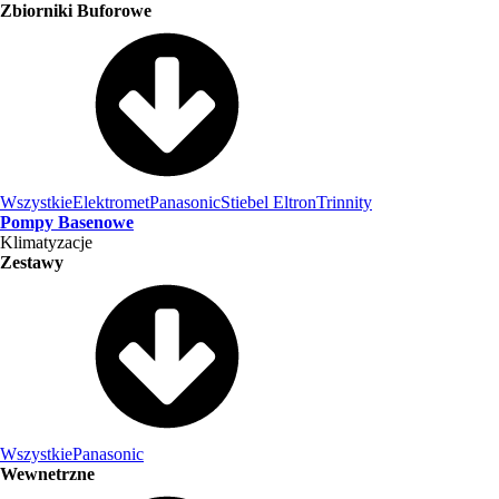
Zbiorniki Buforowe
Wszystkie
Elektromet
Panasonic
Stiebel Eltron
Trinnity
Pompy Basenowe
Klimatyzacje
Zestawy
Wszystkie
Panasonic
Wewnetrzne