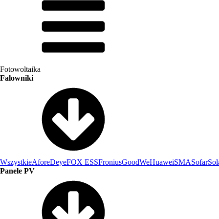
Fotowoltaika
Falowniki
Wszystkie
Afore
Deye
FOX ESS
Fronius
GoodWe
Huawei
SMA
Sofar
Sol
Panele PV