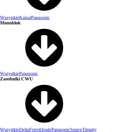
Wszystkie
Kaisai
Panasonic
Monoblok
Wszystkie
Panasonic
Zasobniki CWU
Wszystkie
Delta
Ferroli
Joule
Panasonic
Sunex
Trinnity