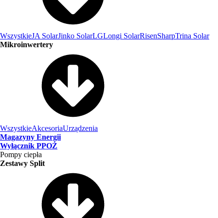
Wszystkie
JA Solar
Jinko Solar
LG
Longi Solar
Risen
Sharp
Trina Solar
Mikroinwertery
Wszystkie
Akcesoria
Urządzenia
Magazyny Energii
Wyłącznik PPOŻ
Pompy ciepła
Zestawy Split