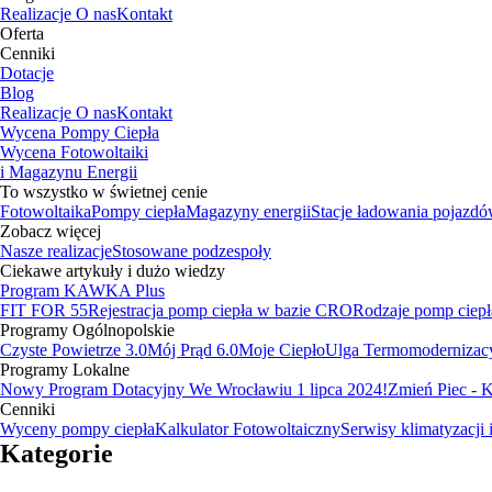
Realizacje
O nas
Kontakt
Oferta
Cenniki
Dotacje
Blog
Realizacje
O nas
Kontakt
Wycena Pompy Ciepła
Wycena Fotowoltaiki
i Magazynu Energii
To wszystko w świetnej cenie
Fotowoltaika
Pompy ciepła
Magazyny energii
Stacje ładowania pojazd
Zobacz więcej
Nasze realizacje
Stosowane podzespoły
Ciekawe artykuły i dużo wiedzy
Program KAWKA Plus
FIT FOR 55
Rejestracja pomp ciepła w bazie CRO
Rodzaje pomp ciepł
Programy Ogólnopolskie
Czyste Powietrze 3.0
Mój Prąd 6.0
Moje Ciepło
Ulga Termomodernizac
Programy Lokalne
Nowy Program Dotacyjny We Wrocławiu 1 lipca 2024!
Zmień Piec -
Cenniki
Wyceny pompy ciepła
Kalkulator Fotowoltaiczny
Serwisy klimatyzacji 
Kategorie