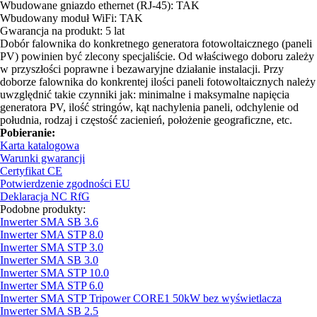
Wbudowane gniazdo ethernet (RJ-45): TAK
Wbudowany moduł WiFi: TAK
Gwarancja na produkt: 5 lat
Dobór falownika do konkretnego generatora fotowoltaicznego (paneli
PV) powinien być zlecony specjaliście. Od właściwego doboru zależy
w przyszłości poprawne i bezawaryjne działanie instalacji. Przy
doborze falownika do konkrentej ilości paneli fotowoltaicznych należy
uwzględnić takie czynniki jak: minimalne i maksymalne napięcia
generatora PV, ilość stringów, kąt nachylenia paneli, odchylenie od
południa, rodzaj i częstość zacienień, położenie geograficzne, etc.
Pobieranie:
Karta katalogowa
Warunki gwarancji
Certyfikat CE
Potwierdzenie zgodności EU
Deklaracja NC RfG
Podobne produkty:
Inwerter SMA SB 3.6
Inwerter SMA STP 8.0
Inwerter SMA STP 3.0
Inwerter SMA SB 3.0
Inwerter SMA STP 10.0
Inwerter SMA STP 6.0
Inwerter SMA STP Tripower CORE1 50kW bez wyświetlacza
Inwerter SMA SB 2.5