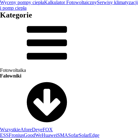
Wyceny pompy ciepła
Kalkulator Fotowoltaiczny
Serwisy klimatyzacji
i pomp ciepła
Kategorie
Fotowoltaika
Falowniki
Wszystkie
Afore
Deye
FOX
ESS
Fronius
GoodWe
Huawei
SMA
Sofar
SolarEdge