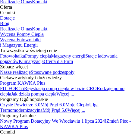
Realizacje
O nas
Kontakt
Oferta
Cenniki
Dotacje
Blog
Realizacje
O nas
Kontakt
Wycena Pompy Ciepła
Wycena Fotowoltaiki
i Magazynu Energii
To wszystko w świetnej cenie
Fotowoltaika
Pompy ciepła
Magazyny energii
Stacje ładowania
pojazdów
Klimatyzacja
Oferta dla Firm
Zobacz więcej
Nasze realizacje
Stosowane podzespoły
Ciekawe artykuły i dużo wiedzy
Program KAWKA Plus
FIT FOR 55
Rejestracja pomp ciepła w bazie CRO
Rodzaje pomp
ciepła
Jak działa pompa ciepła
Więcej ...
Programy Ogólnopolskie
Czyste Powietrze 3.0
Mój Prąd 6.0
Moje Ciepło
Ulga
Termomodernizacyjna
Mój Prąd 5.0
Więcej ...
Programy Lokalne
Nowy Program Dotacyjny We Wrocławiu 1 lipca 2024!
Zmień Piec -
KAWKA Plus
Cenniki