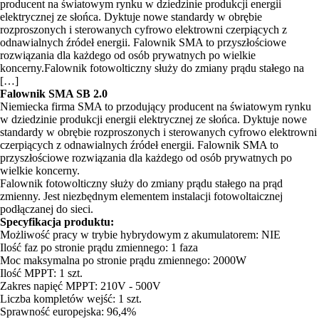
producent na światowym rynku w dziedzinie produkcji energii
elektrycznej ze słońca. Dyktuje nowe standardy w obrębie
rozproszonych i sterowanych cyfrowo elektrowni czerpiących z
odnawialnych źródeł energii. Falownik SMA to przyszłościowe
rozwiązania dla każdego od osób prywatnych po wielkie
koncerny.Falownik fotowolticzny służy do zmiany prądu stałego na
[…]
Falownik SMA SB 2.0
Niemiecka firma SMA to przodujący producent na światowym rynku
w dziedzinie produkcji energii elektrycznej ze słońca. Dyktuje nowe
standardy w obrębie rozproszonych i sterowanych cyfrowo elektrowni
czerpiących z odnawialnych źródeł energii. Falownik SMA to
przyszłościowe rozwiązania dla każdego od osób prywatnych po
wielkie koncerny.
Falownik fotowolticzny służy do zmiany prądu stałego na prąd
zmienny. Jest niezbędnym elementem instalacji fotowoltaicznej
podłączanej do sieci.
Specyfikacja produktu:
Możliwość pracy w trybie hybrydowym z akumulatorem: NIE
Ilość faz po stronie prądu zmiennego: 1 faza
Moc maksymalna po stronie prądu zmiennego: 2000W
Ilość MPPT: 1 szt.
Zakres napięć MPPT: 210V - 500V
Liczba kompletów wejść: 1 szt.
Sprawność europejska: 96,4%