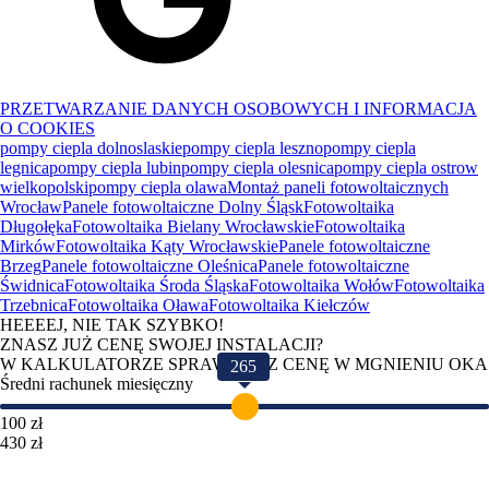
PRZETWARZANIE DANYCH OSOBOWYCH I INFORMACJA
O COOKIES
pompy ciepla dolnoslaskie
pompy ciepla leszno
pompy ciepla
legnica
pompy ciepla lubin
pompy ciepla olesnica
pompy ciepla ostrow
wielkopolski
pompy ciepla olawa
Montaż paneli fotowoltaicznych
Wrocław
Panele fotowoltaiczne Dolny Śląsk
Fotowoltaika
Długołęka
Fotowoltaika Bielany Wrocławskie
Fotowoltaika
Mirków
Fotowoltaika Kąty Wrocławskie
Panele fotowoltaiczne
Brzeg
Panele fotowoltaiczne Oleśnica
Panele fotowoltaiczne
Świdnica
Fotowoltaika Środa Śląska
Fotowoltaika Wołów
Fotowoltaika
Trzebnica
Fotowoltaika Oława
Fotowoltaika Kiełczów
HEEEEJ, NIE TAK SZYBKO!
ZNASZ JUŻ CENĘ SWOJEJ INSTALACJI?
W KALKULATORZE SPRAWDZISZ CENĘ W MGNIENIU OKA
265
Średni rachunek miesięczny
100 zł
430 zł