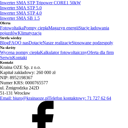
Inwerter SMA STP Tripower CORE1 50kW
Inwerter SMA STP 5.0
Inwerter SMA STP 4.0
Inwerter SMA SB 1.5
Oferta
Fotowoltaika
Pompy ciepła
Magazyn energii
Stacje ładowania
pojazdów
Klimatyzacja
Strefa wiedzy
Blog
FAQ
O nas
Dotacje
Nasze realizacje
Stosowane podzespoły
Na skróty
Wycena pompy ciepła
Kalkulator fotowoltaiczny
Oferta dla firm
Serwis
Kontakt
Kontakt
Kraina OZE Sp. z o.o.
Kapitał zakładowy: 260 000 zł
NIP: 8952198367
Numer KRS: 0000765577
ul. Żmigrodzka 242D
51-131 Wrocław
Email: biuro@krainaoze.pl
Telefon kontaktowy: 71 727 62 64