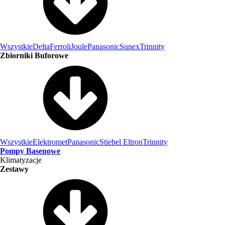
Wszystkie
Delta
Ferroli
Joule
Panasonic
Sunex
Trinnity
Zbiorniki Buforowe
Wszystkie
Elektromet
Panasonic
Stiebel Eltron
Trinnity
Pompy Basenowe
Klimatyzacje
Zestawy