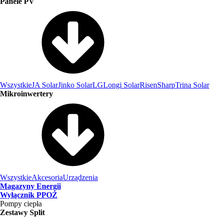
Panele PV
Wszystkie
JA Solar
Jinko Solar
LG
Longi Solar
Risen
Sharp
Trina Solar
Mikroinwertery
Wszystkie
Akcesoria
Urządzenia
Magazyny Energii
Wyłącznik PPOŻ
Pompy ciepła
Zestawy Split