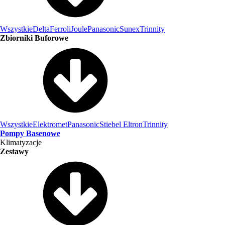
Wszystkie
Delta
Ferroli
Joule
Panasonic
Sunex
Trinnity
Zbiorniki Buforowe
Wszystkie
Elektromet
Panasonic
Stiebel Eltron
Trinnity
Pompy Basenowe
Klimatyzacje
Zestawy