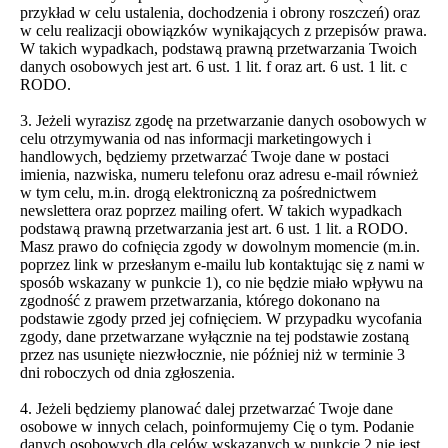
przykład w celu ustalenia, dochodzenia i obrony roszczeń) oraz
w celu realizacji obowiązków wynikających z przepisów prawa.
W takich wypadkach, podstawą prawną przetwarzania Twoich
danych osobowych jest art. 6 ust. 1 lit. f oraz art. 6 ust. 1 lit. c
RODO.
3. Jeżeli wyrazisz zgodę na przetwarzanie danych osobowych w
celu otrzymywania od nas informacji marketingowych i
handlowych, będziemy przetwarzać Twoje dane w postaci
imienia, nazwiska, numeru telefonu oraz adresu e-mail również
w tym celu, m.in. drogą elektroniczną za pośrednictwem
newslettera oraz poprzez mailing ofert. W takich wypadkach
podstawą prawną przetwarzania jest art. 6 ust. 1 lit. a RODO.
Masz prawo do cofnięcia zgody w dowolnym momencie (m.in.
poprzez link w przesłanym e-mailu lub kontaktując się z nami w
sposób wskazany w punkcie 1), co nie będzie miało wpływu na
zgodność z prawem przetwarzania, którego dokonano na
podstawie zgody przed jej cofnięciem. W przypadku wycofania
zgody, dane przetwarzane wyłącznie na tej podstawie zostaną
przez nas usunięte niezwłocznie, nie później niż w terminie 3
dni roboczych od dnia zgłoszenia.
4. Jeżeli będziemy planować dalej przetwarzać Twoje dane
osobowe w innych celach, poinformujemy Cię o tym. Podanie
danych osobowych dla celów wskazanych w punkcie 2 nie jest