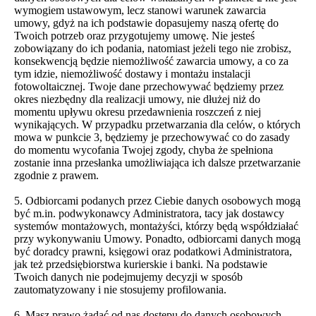
wymogiem ustawowym, lecz stanowi warunek zawarcia
umowy, gdyż na ich podstawie dopasujemy naszą ofertę do
Twoich potrzeb oraz przygotujemy umowę. Nie jesteś
zobowiązany do ich podania, natomiast jeżeli tego nie zrobisz,
konsekwencją będzie niemożliwość zawarcia umowy, a co za
tym idzie, niemożliwość dostawy i montażu instalacji
fotowoltaicznej. Twoje dane przechowywać będziemy przez
okres niezbędny dla realizacji umowy, nie dłużej niż do
momentu upływu okresu przedawnienia roszczeń z niej
wynikających. W przypadku przetwarzania dla celów, o których
mowa w punkcie 3, będziemy je przechowywać co do zasady
do momentu wycofania Twojej zgody, chyba że spełniona
zostanie inna przesłanka umożliwiająca ich dalsze przetwarzanie
zgodnie z prawem.
5. Odbiorcami podanych przez Ciebie danych osobowych mogą
być m.in. podwykonawcy Administratora, tacy jak dostawcy
systemów montażowych, montażyści, którzy będą współdziałać
przy wykonywaniu Umowy. Ponadto, odbiorcami danych mogą
być doradcy prawni, księgowi oraz podatkowi Administratora,
jak też przedsiębiorstwa kurierskie i banki. Na podstawie
Twoich danych nie podejmujemy decyzji w sposób
zautomatyzowany i nie stosujemy profilowania.
6. Masz prawo żądać od nas dostępu do danych osobowych