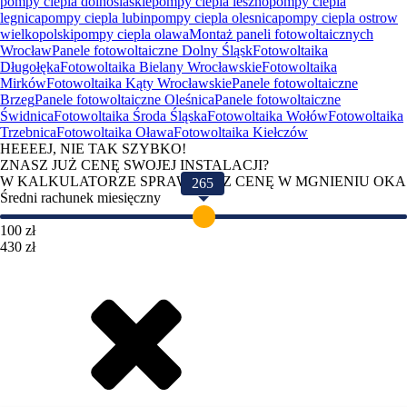
pompy ciepla dolnoslaskie
pompy ciepla leszno
pompy ciepla
legnica
pompy ciepla lubin
pompy ciepla olesnica
pompy ciepla ostrow
wielkopolski
pompy ciepla olawa
Montaż paneli fotowoltaicznych
Wrocław
Panele fotowoltaiczne Dolny Śląsk
Fotowoltaika
Długołęka
Fotowoltaika Bielany Wrocławskie
Fotowoltaika
Mirków
Fotowoltaika Kąty Wrocławskie
Panele fotowoltaiczne
Brzeg
Panele fotowoltaiczne Oleśnica
Panele fotowoltaiczne
Świdnica
Fotowoltaika Środa Śląska
Fotowoltaika Wołów
Fotowoltaika
Trzebnica
Fotowoltaika Oława
Fotowoltaika Kiełczów
HEEEEJ, NIE TAK SZYBKO!
ZNASZ JUŻ CENĘ SWOJEJ INSTALACJI?
W KALKULATORZE SPRAWDZISZ CENĘ W MGNIENIU OKA
265
Średni rachunek miesięczny
100 zł
430 zł