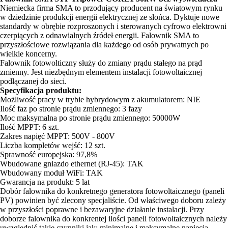
Niemiecka firma SMA to przodujący producent na światowym rynku
w dziedzinie produkcji energii elektrycznej ze słońca. Dyktuje nowe
standardy w obrębie rozproszonych i sterowanych cyfrowo elektrowni
czerpiących z odnawialnych źródeł energii. Falownik SMA to
przyszłościowe rozwiązania dla każdego od osób prywatnych po
wielkie koncerny.
Falownik fotowolticzny służy do zmiany prądu stałego na prąd
zmienny. Jest niezbędnym elementem instalacji fotowoltaicznej
podłączanej do sieci.
Specyfikacja produktu:
Możliwość pracy w trybie hybrydowym z akumulatorem: NIE
Ilość faz po stronie prądu zmiennego: 3 fazy
Moc maksymalna po stronie prądu zmiennego: 50000W
Ilość MPPT: 6 szt.
Zakres napięć MPPT: 500V - 800V
Liczba kompletów wejść: 12 szt.
Sprawność europejska: 97,8%
Wbudowane gniazdo ethernet (RJ-45): TAK
Wbudowany moduł WiFi: TAK
Gwarancja na produkt: 5 lat
Dobór falownika do konkretnego generatora fotowoltaicznego (paneli
PV) powinien być zlecony specjaliście. Od właściwego doboru zależy
w przyszłości poprawne i bezawaryjne działanie instalacji. Przy
doborze falownika do konkrentej ilości paneli fotowoltaicznych należy
uwzględnić takie czynniki jak: minimalne i maksymalne napięcia