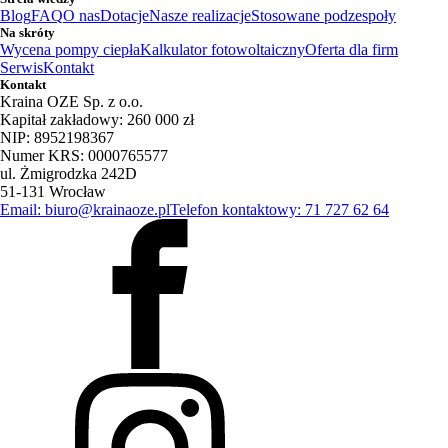
Blog
FAQ
O nas
Dotacje
Nasze realizacje
Stosowane podzespoły
Na skróty
Wycena pompy ciepła
Kalkulator fotowoltaiczny
Oferta dla firm
Serwis
Kontakt
Kontakt
Kraina OZE Sp. z o.o.
Kapitał zakładowy: 260 000 zł
NIP: 8952198367
Numer KRS: 0000765577
ul. Żmigrodzka 242D
51-131 Wrocław
Email: biuro@krainaoze.pl
Telefon kontaktowy: 71 727 62 64