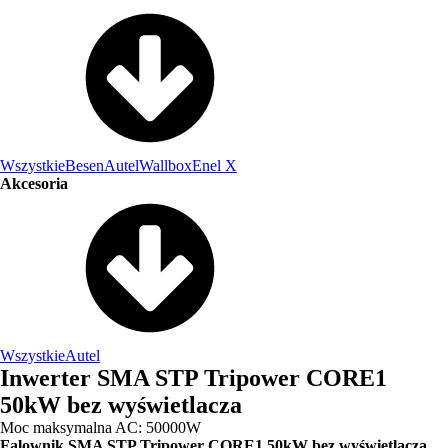
Wszystkie
Besen
Autel
Wallbox
Enel X
Akcesoria
Wszystkie
Autel
Inwerter SMA STP Tripower CORE1
50kW bez wyświetlacza
Moc maksymalna AC: 50000W
Falownik SMA STP Tripower CORE1 50kW bez wyświetlacza