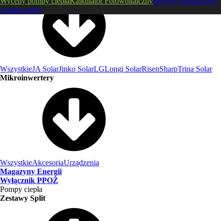
Wyceny pompy ciepła
Kalkulator Fotowoltaiczny
Serwisy klimatyzacji
i pomp ciepła
Wszystkie
JA Solar
Jinko Solar
LG
Longi Solar
Risen
Sharp
Trina Solar
Mikroinwertery
Wszystkie
Akcesoria
Urządzenia
Magazyny Energii
Wyłącznik PPOŻ
Pompy ciepła
Zestawy Split