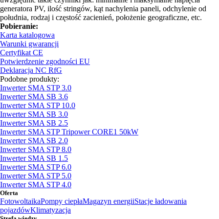
generatora PV, ilość stringów, kąt nachylenia paneli, odchylenie od
południa, rodzaj i częstość zacienień, położenie geograficzne, etc.
Pobieranie:
Karta katalogowa
Warunki gwarancji
Certyfikat CE
Potwierdzenie zgodności EU
Deklaracja NC RfG
Podobne produkty:
Inwerter SMA STP 3.0
Inwerter SMA SB 3.6
Inwerter SMA STP 10.0
Inwerter SMA SB 3.0
Inwerter SMA SB 2.5
Inwerter SMA STP Tripower CORE1 50kW
Inwerter SMA SB 2.0
Inwerter SMA STP 8.0
Inwerter SMA SB 1.5
Inwerter SMA STP 6.0
Inwerter SMA STP 5.0
Inwerter SMA STP 4.0
Oferta
Fotowoltaika
Pompy ciepła
Magazyn energii
Stacje ładowania
pojazdów
Klimatyzacja
Strefa wiedzy