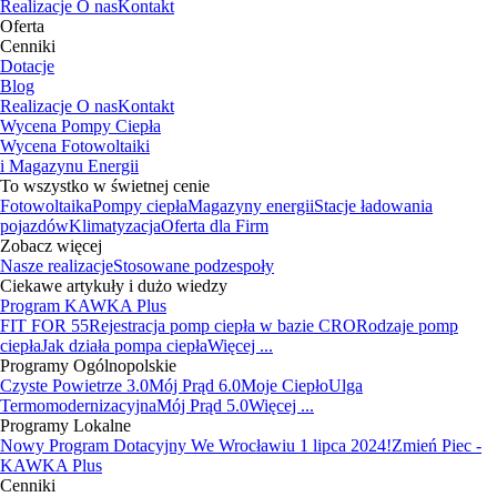
Realizacje
O nas
Kontakt
Oferta
Cenniki
Dotacje
Blog
Realizacje
O nas
Kontakt
Wycena Pompy Ciepła
Wycena Fotowoltaiki
i Magazynu Energii
To wszystko w świetnej cenie
Fotowoltaika
Pompy ciepła
Magazyny energii
Stacje ładowania
pojazdów
Klimatyzacja
Oferta dla Firm
Zobacz więcej
Nasze realizacje
Stosowane podzespoły
Ciekawe artykuły i dużo wiedzy
Program KAWKA Plus
FIT FOR 55
Rejestracja pomp ciepła w bazie CRO
Rodzaje pomp
ciepła
Jak działa pompa ciepła
Więcej ...
Programy Ogólnopolskie
Czyste Powietrze 3.0
Mój Prąd 6.0
Moje Ciepło
Ulga
Termomodernizacyjna
Mój Prąd 5.0
Więcej ...
Programy Lokalne
Nowy Program Dotacyjny We Wrocławiu 1 lipca 2024!
Zmień Piec -
KAWKA Plus
Cenniki