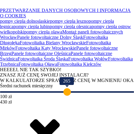
PRZETWARZANIE DANYCH OSOBOWYCH I INFORMACJA
O COOKIES
pompy ciepla dolnoslaskie
pompy ciepla leszno
pompy ciepla
legnica
pompy ciepla lubin
pompy ciepla olesnica
pompy ciepla ostrow
wielkopolski
pompy ciepla olawa
Montaż paneli fotowoltaicznych
Wrocław
Panele fotowoltaiczne Dolny Śląsk
Fotowoltaika
Długołęka
Fotowoltaika Bielany Wrocławskie
Fotowoltaika
Mirków
Fotowoltaika Kąty Wrocławskie
Panele fotowoltaiczne
Brzeg
Panele fotowoltaiczne Oleśnica
Panele fotowoltaiczne
Świdnica
Fotowoltaika Środa Śląska
Fotowoltaika Wołów
Fotowoltaika
Trzebnica
Fotowoltaika Oława
Fotowoltaika Kiełczów
HEEEEJ, NIE TAK SZYBKO!
ZNASZ JUŻ CENĘ SWOJEJ INSTALACJI?
W KALKULATORZE SPRAWDZISZ CENĘ W MGNIENIU OKA
265
Średni rachunek miesięczny
100 zł
430 zł