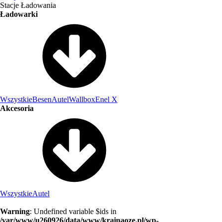
Stacje Ładowania
Ładowarki
Wszystkie
Besen
Autel
Wallbox
Enel X
Akcesoria
Wszystkie
Autel
Warning
: Undefined variable $ids in
/var/www/u260926/data/www/krainaoze.pl/wp-