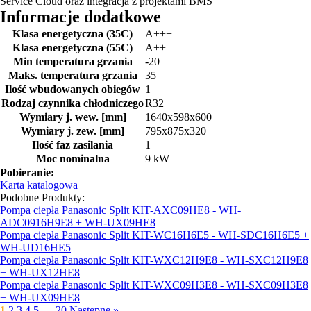
Service Cloud oraz integracja z projektami BMS
Informacje dodatkowe
Klasa energetyczna (35C)
A+++
Klasa energetyczna (55C)
A++
Min temperatura grzania
-20
Maks. temperatura grzania
35
Ilość wbudowanych obiegów
1
Rodzaj czynnika chłodniczego
R32
Wymiary j. wew. [mm]
1640x598x600
Wymiary j. zew. [mm]
795x875x320
Ilość faz zasilania
1
Moc nominalna
9 kW
Pobieranie:
Karta katalogowa
Podobne Produkty:
Pompa ciepła Panasonic Split KIT-AXC09HE8 - WH-
ADC0916H9E8 + WH-UX09HE8
Pompa ciepła Panasonic Split KIT-WC16H6E5 - WH-SDC16H6E5 +
WH-UD16HE5
Pompa ciepła Panasonic Split KIT-WXC12H9E8 - WH-SXC12H9E8
+ WH-UX12HE8
Pompa ciepła Panasonic Split KIT-WXC09H3E8 - WH-SXC09H3E8
+ WH-UX09HE8
1
2
3
4
5
…
20
Następne »