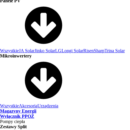
Panele PV
Wszystkie
JA Solar
Jinko Solar
LG
Longi Solar
Risen
Sharp
Trina Solar
Mikroinwertery
Wszystkie
Akcesoria
Urządzenia
Magazyny Energii
Wyłącznik PPOŻ
Pompy ciepła
Zestawy Split