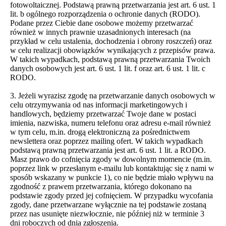
fotowoltaicznej. Podstawą prawną przetwarzania jest art. 6 ust. 1
lit. b ogólnego rozporządzenia o ochronie danych (RODO).
Podane przez Ciebie dane osobowe możemy przetwarzać
również w innych prawnie uzasadnionych interesach (na
przykład w celu ustalenia, dochodzenia i obrony roszczeń) oraz
w celu realizacji obowiązków wynikających z przepisów prawa.
W takich wypadkach, podstawą prawną przetwarzania Twoich
danych osobowych jest art. 6 ust. 1 lit. f oraz art. 6 ust. 1 lit. c
RODO.
3. Jeżeli wyrazisz zgodę na przetwarzanie danych osobowych w
celu otrzymywania od nas informacji marketingowych i
handlowych, będziemy przetwarzać Twoje dane w postaci
imienia, nazwiska, numeru telefonu oraz adresu e-mail również
w tym celu, m.in. drogą elektroniczną za pośrednictwem
newslettera oraz poprzez mailing ofert. W takich wypadkach
podstawą prawną przetwarzania jest art. 6 ust. 1 lit. a RODO.
Masz prawo do cofnięcia zgody w dowolnym momencie (m.in.
poprzez link w przesłanym e-mailu lub kontaktując się z nami w
sposób wskazany w punkcie 1), co nie będzie miało wpływu na
zgodność z prawem przetwarzania, którego dokonano na
podstawie zgody przed jej cofnięciem. W przypadku wycofania
zgody, dane przetwarzane wyłącznie na tej podstawie zostaną
przez nas usunięte niezwłocznie, nie później niż w terminie 3
dni roboczych od dnia zgłoszenia.