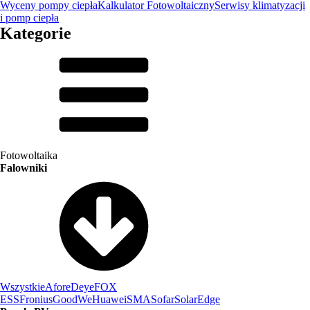
Wyceny pompy ciepła
Kalkulator Fotowoltaiczny
Serwisy klimatyzacji
i pomp ciepła
Kategorie
Fotowoltaika
Falowniki
Wszystkie
Afore
Deye
FOX
ESS
Fronius
GoodWe
Huawei
SMA
Sofar
SolarEdge