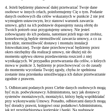
4. Jeżeli będziemy planować dalej przetwarzać Twoje dane
osobowe w innych celach, poinformujemy Cię o tym. Podanie
danych osobowych dla celów wskazanych w punkcie 2 nie jest
wymogiem ustawowym, lecz stanowi warunek zawarcia
umowy, gdyż na ich podstawie dopasujemy naszą ofertę do
Twoich potrzeb oraz przygotujemy umowę. Nie jesteś
zobowiązany do ich podania, natomiast jeżeli tego nie zrobisz,
konsekwencją będzie niemożliwość zawarcia umowy, a co za
tym idzie, niemożliwość dostawy i montażu instalacji
fotowoltaicznej. Twoje dane przechowywać będziemy przez
okres niezbędny dla realizacji umowy, nie dłużej niż do
momentu upływu okresu przedawnienia roszczeń z niej
wynikających. W przypadku przetwarzania dla celów, o których
mowa w punkcie 3, będziemy je przechowywać co do zasady
do momentu wycofania Twojej zgody, chyba że spełniona
zostanie inna przesłanka umożliwiająca ich dalsze przetwarzanie
zgodnie z prawem.
5. Odbiorcami podanych przez Ciebie danych osobowych mogą
być m.in. podwykonawcy Administratora, tacy jak dostawcy
systemów montażowych, montażyści, którzy będą współdziałać
przy wykonywaniu Umowy. Ponadto, odbiorcami danych mogą
być doradcy prawni, księgowi oraz podatkowi Administratora,
jak też przedsiębiorstwa kurierskie i banki. Na podstawie