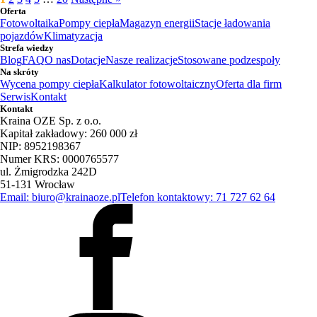
Oferta
Fotowoltaika
Pompy ciepła
Magazyn energii
Stacje ładowania
pojazdów
Klimatyzacja
Strefa wiedzy
Blog
FAQ
O nas
Dotacje
Nasze realizacje
Stosowane podzespoły
Na skróty
Wycena pompy ciepła
Kalkulator fotowoltaiczny
Oferta dla firm
Serwis
Kontakt
Kontakt
Kraina OZE Sp. z o.o.
Kapitał zakładowy: 260 000 zł
NIP: 8952198367
Numer KRS: 0000765577
ul. Żmigrodzka 242D
51-131 Wrocław
Email: biuro@krainaoze.pl
Telefon kontaktowy: 71 727 62 64