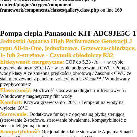
content/plugins/oxygen/component-
framework/components/classes/gallery.class.php
on line
169
Pompa ciepła Panasonic KIT-ADC9JE5C-1
Jednostki Aquarea High Performance Generacji J
typu All-in-One, jednofazowe. Grzewczo-chłodzące,
1- lub 2-strefowe · Czynnik chłodniczy R32
Efektywność energetyczna:
COP do 5,33 / A+++ w trybie
ogrzewania przy 35°C i A+ w trybie podgrzewania CWU / Pompa
wody klasy A ze zmienną prędkością obrotową / Zasobnik CWU ze
stali nierdzewnej z panelem izolacyjnym U-Vacua™ / Wbudowany
przepływomierz
Elastyczność:
Możliwość stosowania długich rur freonowych /
Wbudowany magnetyczny filtr wody
Komfort:
Krzywa grzewcza do -20°C / Temperatura wody na
wylocie: 60°C
Sterowanie:
Dodatkowe funkcje z opcjonalną płytką sterującą
(sterowanie 2-strefowe, sterowanie biwalentne, kompatybilność z
siecią inteligentną i inne)
Kompatybilność:
Opcjonalnie zdalne sterowanie Aquarea Smart i