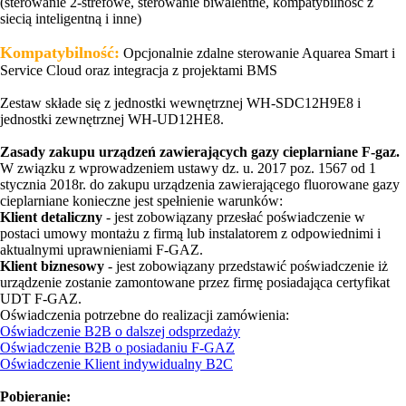
(sterowanie 2-strefowe, sterowanie biwalentne, kompatybilność z
siecią inteligentną i inne)
Kompatybilność:
Opcjonalnie zdalne sterowanie Aquarea Smart i
Service Cloud oraz integracja z projektami BMS
Zestaw składe się z jednostki wewnętrznej WH-SDC12H9E8 i
jednostki zewnętrznej WH-UD12HE8.
Zasady zakupu urządzeń zawierających gazy cieplarniane F-gaz.
W związku z wprowadzeniem ustawy dz. u. 2017 poz. 1567 od 1
stycznia 2018r. do zakupu urządzenia zawierającego fluorowane gazy
cieplarniane konieczne jest spełnienie warunków:
Klient detaliczny
- jest zobowiązany przesłać poświadczenie w
postaci umowy montażu z firmą lub instalatorem z odpowiednimi i
aktualnymi uprawnieniami F-GAZ.
Klient biznesowy
- jest zobowiązany przedstawić poświadczenie iż
urządzenie zostanie zamontowane przez firmę posiadająca certyfikat
UDT F-GAZ.
Oświadczenia potrzebne do realizacji zamówienia:
Oświadczenie B2B o dalszej odsprzedaży
Oświadczenie B2B o posiadaniu F-GAZ
Oświadczenie Klient indywidualny B2C
Pobieranie: