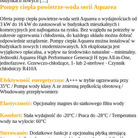
budynkach nowych […]
Pompy ciepła powietrze-woda serii Aquarea
Oferta pomp ciepła powietrze-woda serii Aquarea o wydajnościach od
3 kW do 16 kW do zastosowań w budynkach mieszkalnych i
komercyjnych jest najbogatsza na rynku. Bez względu na potrzeby w
zakresie ogrzewania i chłodzenia, do każdego układu można dobrać
odpowiednie urządzenie. Pompy ciepła Aquarea można instalować w
budynkach nowych i modernizowanych. Ich eksploatacja jest
wyjątkowo opłacalna, a wpływ na środowisko naturalne – minimalny.
Jednostki Aquarea High Performance Generacji H typu All-in-One,
jednofazowe. Grzewczo-chłodzące, 1- lub 2-strefowe · Czynnik
chłodniczy R410A
Efektywność energetyczna:
A+++ w trybie ogrzewania przy
35°C / Pompa wody klasy A ze zmienną prędkością obrotową /
Wbudowany przepływomierz
Elastyczność:
Opcjonalny magnes do siatkowego filtra wody
Komfort:
Stała wydajność do -20°C / Praca do -28°C / Temperatura
wody na wylocie: 60°C
Sterowanie:
Dodatkowe funkcje z opcjonalną płytką sterującą