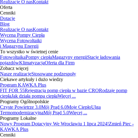
Realizacje
O nas
Kontakt
Oferta
Cenniki
Dotacje
Blog
Realizacje
O nas
Kontakt
Wycena Pompy Ciepła
Wycena Fotowoltaiki
i Magazynu Energii
To wszystko w świetnej cenie
Fotowoltaika
Pompy ciepła
Magazyny energii
Stacje ładowania
pojazdów
Klimatyzacja
Oferta dla Firm
Zobacz więcej
Nasze realizacje
Stosowane podzespoły
Ciekawe artykuły i dużo wiedzy
Program KAWKA Plus
FIT FOR 55
Rejestracja pomp ciepła w bazie CRO
Rodzaje pomp
ciepła
Jak działa pompa ciepła
Więcej ...
Programy Ogólnopolskie
Czyste Powietrze 3.0
Mój Prąd 6.0
Moje Ciepło
Ulga
Termomodernizacyjna
Mój Prąd 5.0
Więcej ...
Programy Lokalne
Nowy Program Dotacyjny We Wrocławiu 1 lipca 2024!
Zmień Piec -
KAWKA Plus
Cenniki