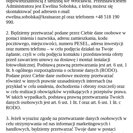
odpowiedzialnością z siedzibą we Wrocławiu. Przedstawicielem
Administratora jest Ewelina Sobolska, z którą możesz się
skontaktować pod adresem e-mail
ewelina.sobolska@krainaoze.pl oraz telefonem +48 518 190
990.
2. Będziemy przetwarzać podane przez Ciebie dane osobowe w
postaci imienia i nazwiska, adresu zamieszkania, kodu
pocztowego, miejscowości, numeru PESEL, adresu inwestycji
oraz numeru telefonu – w celu podjęcia działań na Twoje
żądanie, czyli w celu podjęcia kontaktu i przedstawienia oferty
przed zawarciem umowy na dostawę i montaż instalacji
fotowoltaicznej. Podstawą prawną przetwarzania jest art. 6 ust. 1
lit. b ogólnego rozporządzenia o ochronie danych (RODO).
Podane przez Ciebie dane osobowe możemy przetwarzać
również w innych prawnie uzasadnionych interesach (na
przykład w celu ustalenia, dochodzenia i obrony roszczeń) oraz
w celu realizacji obowiązków wynikających z przepisów prawa.
W takich wypadkach, podstawą prawną przetwarzania Twoich
danych osobowych jest art. 6 ust. 1 lit. f oraz art. 6 ust. 1 lit. c
RODO.
3. Jeżeli wyrazisz zgodę na przetwarzanie danych osobowych w
celu otrzymywania od nas informacji marketingowych i
handlowych, będziemy przetwarzać Twoje dane w postaci