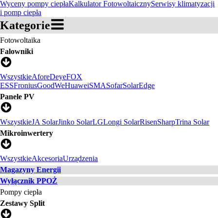
Wyceny pompy ciepła
Kalkulator Fotowoltaiczny
Serwisy klimatyzacji
i pomp ciepła
Kategorie
Fotowoltaika
Falowniki
Wszystkie
Afore
Deye
FOX
ESS
Fronius
GoodWe
Huawei
SMA
Sofar
SolarEdge
Panele PV
Wszystkie
JA Solar
Jinko Solar
LG
Longi Solar
Risen
Sharp
Trina Solar
Mikroinwertery
Wszystkie
Akcesoria
Urządzenia
Magazyny Energii
Wyłącznik PPOŻ
Pompy ciepła
Zestawy Split