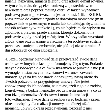
imienia, nazwiska, numeru telefonu oraz adresu e-mail również
w tym celu, m.in. drogą elektroniczną za pośrednictwem
newslettera oraz poprzez mailing ofert. W takich wypadkach
podstawą prawną przetwarzania jest art. 6 ust. 1 lit. a RODO.
Masz prawo do cofnięcia zgody w dowolnym momencie (m.in.
poprzez link w przesłanym e-mailu lub kontaktując się z nami w
sposób wskazany w punkcie 1), co nie będzie miało wpływu na
zgodność z prawem przetwarzania, którego dokonano na
podstawie zgody przed jej cofnięciem. W przypadku wycofania
zgody, dane przetwarzane wyłącznie na tej podstawie zostaną
przez nas usunięte niezwłocznie, nie później niż w terminie 3
dni roboczych od dnia zgłoszenia.
4. Jeżeli będziemy planować dalej przetwarzać Twoje dane
osobowe w innych celach, poinformujemy Cię o tym. Podanie
danych osobowych dla celów wskazanych w punkcie 2 nie jest
wymogiem ustawowym, lecz stanowi warunek zawarcia
umowy, gdyż na ich podstawie dopasujemy naszą ofertę do
Twoich potrzeb oraz przygotujemy umowę. Nie jesteś
zobowiązany do ich podania, natomiast jeżeli tego nie zrobisz,
konsekwencją będzie niemożliwość zawarcia umowy, a co za
tym idzie, niemożliwość dostawy i montażu instalacji
fotowoltaicznej. Twoje dane przechowywać będziemy przez
okres niezbędny dla realizacji umowy, nie dłużej niż do
momentu upływu okresu przedawnienia roszczeń z niej