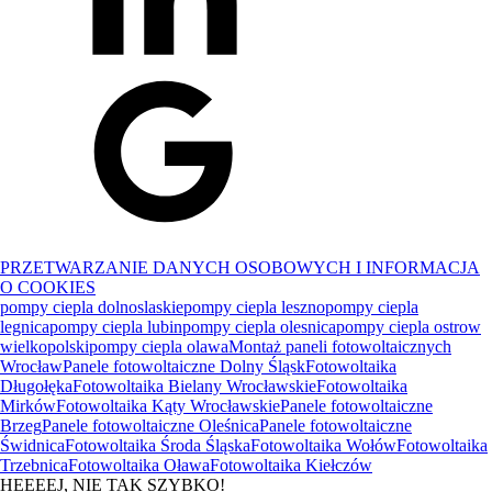
PRZETWARZANIE DANYCH OSOBOWYCH I INFORMACJA
O COOKIES
pompy ciepla dolnoslaskie
pompy ciepla leszno
pompy ciepla
legnica
pompy ciepla lubin
pompy ciepla olesnica
pompy ciepla ostrow
wielkopolski
pompy ciepla olawa
Montaż paneli fotowoltaicznych
Wrocław
Panele fotowoltaiczne Dolny Śląsk
Fotowoltaika
Długołęka
Fotowoltaika Bielany Wrocławskie
Fotowoltaika
Mirków
Fotowoltaika Kąty Wrocławskie
Panele fotowoltaiczne
Brzeg
Panele fotowoltaiczne Oleśnica
Panele fotowoltaiczne
Świdnica
Fotowoltaika Środa Śląska
Fotowoltaika Wołów
Fotowoltaika
Trzebnica
Fotowoltaika Oława
Fotowoltaika Kiełczów
HEEEEJ, NIE TAK SZYBKO!