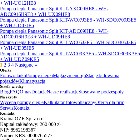
+ WH-UQ12HE8
Pompa ciepła Panasonic Split KIT-AXC09HE8 - WH-
ADC0916H9E8 + WH-UX09HE8
Pompa ciepła Panasonic Split KIT-WC07J3E5 - WH-SDC0709J3E5
+ WH-UD07JE5
Pompa ciepła Panasonic Split KIT-ADC09HE8 - WH-
ADC0916H9E8 + WH-UD09HE8
Pompa ciepła Panasonic Split KIT-WC05J3E5 - WH-SDC0305J3E5
+ WH-UD05JE5
Pompa ciepła Panasonic Split KIT-WC09K3E5 - WH-SDC0309K3E5
+ WH-UDZ09KE5
1
2
3
4
Następne »
Oferta
Fotowoltaika
Pompy ciepła
Magazyn energii
Stacje ładowania
pojazdów
Klimatyzacja
Strefa wiedzy
Blog
FAQ
O nas
Dotacje
Nasze realizacje
Stosowane podzespoły
Na skróty
Wycena pompy ciepła
Kalkulator fotowoltaiczny
Oferta dla firm
Serwis
Kontakt
Kontakt
Kraina OZE Sp. z o.o.
Kapitał zakładowy: 260 000 zł
NIP: 8952198367
Numer KRS: 0000765577