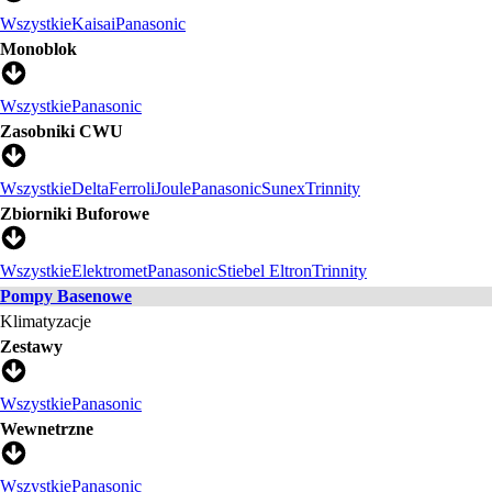
Wszystkie
Kaisai
Panasonic
Monoblok
Wszystkie
Panasonic
Zasobniki CWU
Wszystkie
Delta
Ferroli
Joule
Panasonic
Sunex
Trinnity
Zbiorniki Buforowe
Wszystkie
Elektromet
Panasonic
Stiebel Eltron
Trinnity
Pompy Basenowe
Klimatyzacje
Zestawy
Wszystkie
Panasonic
Wewnetrzne
Wszystkie
Panasonic