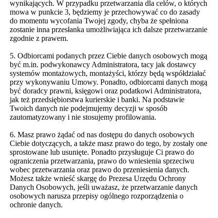
wynikających. W przypadku przetwarzania dla celów, o których
mowa w punkcie 3, będziemy je przechowywać co do zasady
do momentu wycofania Twojej zgody, chyba że spełniona
zostanie inna przesłanka umożliwiająca ich dalsze przetwarzanie
zgodnie z prawem.
5. Odbiorcami podanych przez Ciebie danych osobowych mogą
być m.in. podwykonawcy Administratora, tacy jak dostawcy
systemów montażowych, montażyści, którzy będą współdziałać
przy wykonywaniu Umowy. Ponadto, odbiorcami danych mogą
być doradcy prawni, księgowi oraz podatkowi Administratora,
jak też przedsiębiorstwa kurierskie i banki. Na podstawie
Twoich danych nie podejmujemy decyzji w sposób
zautomatyzowany i nie stosujemy profilowania.
6. Masz prawo żądać od nas dostępu do danych osobowych
Ciebie dotyczących, a także masz prawo do tego, by zostały one
sprostowane lub usunięte. Ponadto przysługuje Ci prawo do
ograniczenia przetwarzania, prawo do wniesienia sprzeciwu
wobec przetwarzania oraz prawo do przeniesienia danych.
Możesz także wnieść skargę do Prezesa Urzędu Ochrony
Danych Osobowych, jeśli uważasz, że przetwarzanie danych
osobowych narusza przepisy ogólnego rozporządzenia o
ochronie danych.