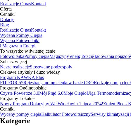
Realizacje
O nas
Kontakt
Oferta
Cenniki
Dotacje
Blog
Realizacje
O nas
Kontakt
Wycena Pompy Ciepła
Wycena Fotowoltaiki
i Magazynu Energii
To wszystko w świetnej cenie
Fotowoltaika
Pompy ciepła
Magazyny energii
Stacje ładowania pojazd
Zobacz więcej
Nasze realizacje
Stosowane podzespoły
Ciekawe artykuły i dużo wiedzy
Program KAWKA Plus
FIT FOR 55
Rejestracja pomp ciepła w bazie CRO
Rodzaje pomp ciepł
Programy Ogólnopolskie
Czyste Powietrze 3.0
Mój Prąd 6.0
Moje Ciepło
Ulga Termomodernizac
Programy Lokalne
Nowy Program Dotacyjny We Wrocławiu 1 lipca 2024!
Zmień Piec -
Cenniki
Wyceny pompy ciepła
Kalkulator Fotowoltaiczny
Serwisy klimatyzacji 
Kategorie