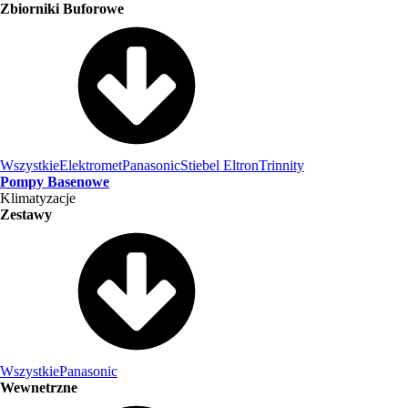
Zbiorniki Buforowe
Wszystkie
Elektromet
Panasonic
Stiebel Eltron
Trinnity
Pompy Basenowe
Klimatyzacje
Zestawy
Wszystkie
Panasonic
Wewnetrzne