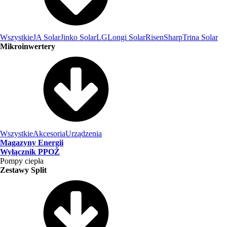
Wszystkie
JA Solar
Jinko Solar
LG
Longi Solar
Risen
Sharp
Trina Solar
Mikroinwertery
Wszystkie
Akcesoria
Urządzenia
Magazyny Energii
Wyłącznik PPOŻ
Pompy ciepła
Zestawy Split