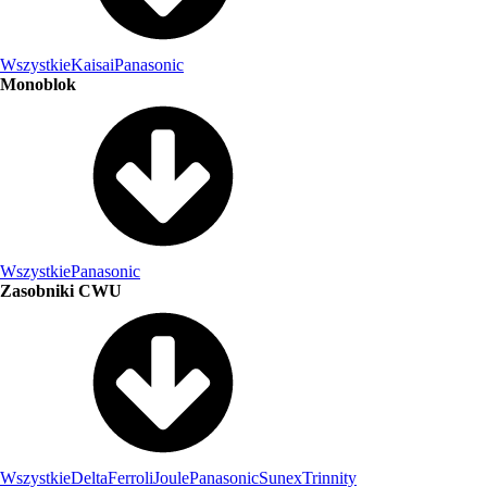
Wszystkie
Kaisai
Panasonic
Monoblok
Wszystkie
Panasonic
Zasobniki CWU
Wszystkie
Delta
Ferroli
Joule
Panasonic
Sunex
Trinnity