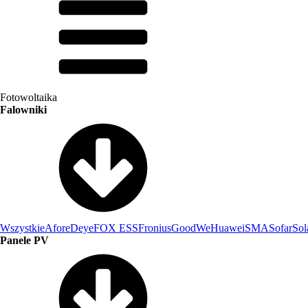
Fotowoltaika
Falowniki
Wszystkie
Afore
Deye
FOX ESS
Fronius
GoodWe
Huawei
SMA
Sofar
Sol
Panele PV