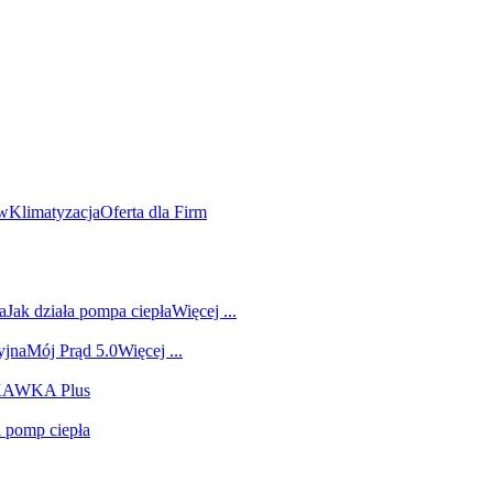
ów
Klimatyzacja
Oferta dla Firm
a
Jak działa pompa ciepła
Więcej ...
yjna
Mój Prąd 5.0
Więcej ...
 KAWKA Plus
i pomp ciepła