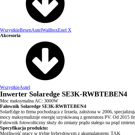
Wszystkie
Besen
Autel
Wallbox
Enel X
Akcesoria
Wszystkie
Autel
Inwerter Solaredge SE3K-RWBTEBEN4
Moc maksymalna AC: 3000W
Falownik Solaredge SE3K-RWBTEBEN4
SolarEdge to firma pochodząca z Izraela, założona w 2006, specjalizuj
mocy maksymalizuje energię uzyskiwaną z generatora PV. Od 2015 firm
Falownik fotowolticzny służy do zmiany prądu stałego na prąd zmienny.
Specyfikacja produktu:
Możliwość pracy w trybie hybrydowym z akumulatorem: TAK