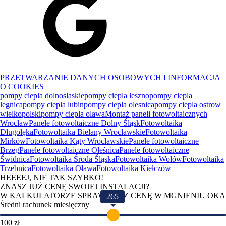
PRZETWARZANIE DANYCH OSOBOWYCH I INFORMACJA
O COOKIES
pompy ciepla dolnoslaskie
pompy ciepla leszno
pompy ciepla
legnica
pompy ciepla lubin
pompy ciepla olesnica
pompy ciepla ostrow
wielkopolski
pompy ciepla olawa
Montaż paneli fotowoltaicznych
Wrocław
Panele fotowoltaiczne Dolny Śląsk
Fotowoltaika
Długołęka
Fotowoltaika Bielany Wrocławskie
Fotowoltaika
Mirków
Fotowoltaika Kąty Wrocławskie
Panele fotowoltaiczne
Brzeg
Panele fotowoltaiczne Oleśnica
Panele fotowoltaiczne
Świdnica
Fotowoltaika Środa Śląska
Fotowoltaika Wołów
Fotowoltaika
Trzebnica
Fotowoltaika Oława
Fotowoltaika Kiełczów
HEEEEJ, NIE TAK SZYBKO!
ZNASZ JUŻ CENĘ SWOJEJ INSTALACJI?
W KALKULATORZE SPRAWDZISZ CENĘ W MGNIENIU OKA
265
Średni rachunek miesięczny
100 zł