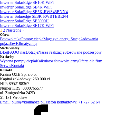
Inwerter SolarEdge SE10K WiFi
Inwerter SolarEdge SE4K WiFi
Inwerter SolarEdge SE5K-RWS48BNN4
Inwerter Solaredge SE3K-RWBTEBEN4
Inwerter SolarEdge SE3000H
Inwerter SolarEdge SE17K WiFi
1
2
Następne »
Oferta
Fotowoltaika
Pompy ciepła
Magazyn energii
Stacje ładowania
pojazdów
Klimatyzacja
Strefa wiedzy
Blog
FAQ
O nas
Dotacje
Nasze realizacje
Stosowane podzespoły
Na skróty
Wycena pompy ciepła
Kalkulator fotowoltaiczny
Oferta dla firm
Serwis
Kontakt
Kontakt
Kraina OZE Sp. z o.o.
Kapitał zakładowy: 260 000 zł
NIP: 8952198367
Numer KRS: 0000765577
ul. Żmigrodzka 242D
51-131 Wrocław
Email: biuro@krainaoze.pl
Telefon kontaktowy: 71 727 62 64