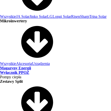
Wszystkie
JA Solar
Jinko Solar
LG
Longi Solar
Risen
Sharp
Trina Solar
Mikroinwertery
Wszystkie
Akcesoria
Urządzenia
Magazyny Energii
Wyłącznik PPOŻ
Pompy ciepła
Zestawy Split