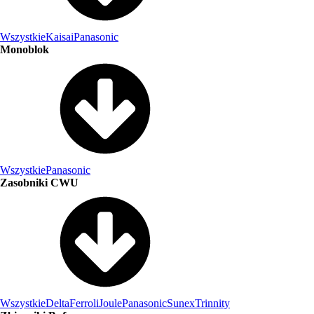
Wszystkie
Kaisai
Panasonic
Monoblok
Wszystkie
Panasonic
Zasobniki CWU
Wszystkie
Delta
Ferroli
Joule
Panasonic
Sunex
Trinnity