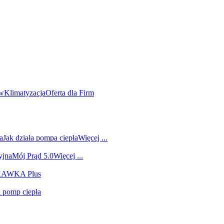
ów
Klimatyzacja
Oferta dla Firm
a
Jak działa pompa ciepła
Więcej ...
yjna
Mój Prąd 5.0
Więcej ...
 KAWKA Plus
i pomp ciepła