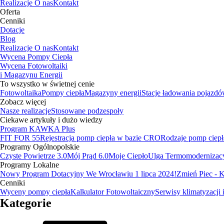
Realizacje
O nas
Kontakt
Oferta
Cenniki
Dotacje
Blog
Realizacje
O nas
Kontakt
Wycena Pompy Ciepła
Wycena Fotowoltaiki
i Magazynu Energii
To wszystko w świetnej cenie
Fotowoltaika
Pompy ciepła
Magazyny energii
Stacje ładowania pojazd
Zobacz więcej
Nasze realizacje
Stosowane podzespoły
Ciekawe artykuły i dużo wiedzy
Program KAWKA Plus
FIT FOR 55
Rejestracja pomp ciepła w bazie CRO
Rodzaje pomp ciepł
Programy Ogólnopolskie
Czyste Powietrze 3.0
Mój Prąd 6.0
Moje Ciepło
Ulga Termomodernizac
Programy Lokalne
Nowy Program Dotacyjny We Wrocławiu 1 lipca 2024!
Zmień Piec -
Cenniki
Wyceny pompy ciepła
Kalkulator Fotowoltaiczny
Serwisy klimatyzacji 
Kategorie