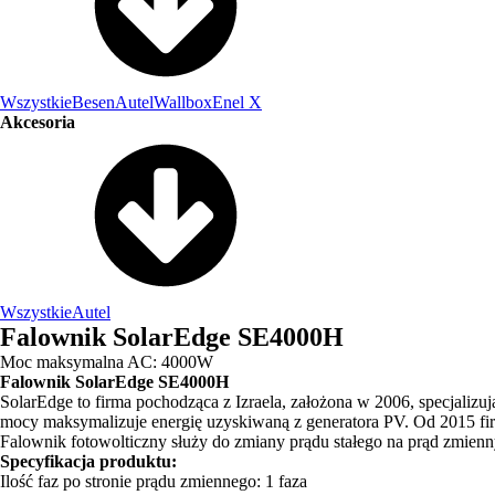
Wszystkie
Besen
Autel
Wallbox
Enel X
Akcesoria
Wszystkie
Autel
Falownik SolarEdge SE4000H
Moc maksymalna AC: 4000W
Falownik SolarEdge SE4000H
SolarEdge to firma pochodząca z Izraela, założona w 2006, specjalizuj
mocy maksymalizuje energię uzyskiwaną z generatora PV. Od 2015 firm
Falownik fotowolticzny służy do zmiany prądu stałego na prąd zmienny.
Specyfikacja produktu:
Ilość faz po stronie prądu zmiennego: 1 faza