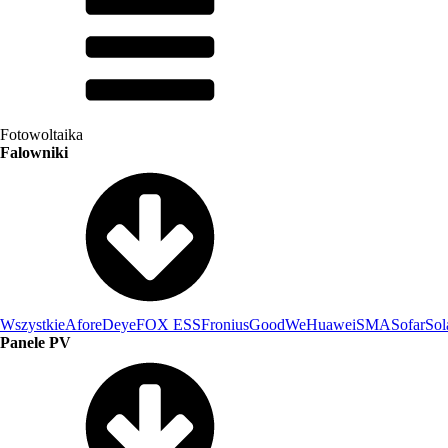
Fotowoltaika
Falowniki
Wszystkie
Afore
Deye
FOX ESS
Fronius
GoodWe
Huawei
SMA
Sofar
Sol
Panele PV