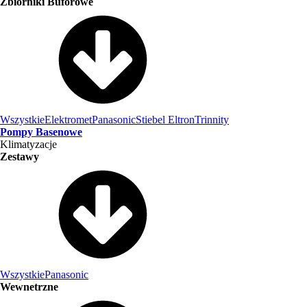
Zbiorniki Buforowe
Wszystkie
Elektromet
Panasonic
Stiebel Eltron
Trinnity
Pompy Basenowe
Klimatyzacje
Zestawy
Wszystkie
Panasonic
Wewnetrzne