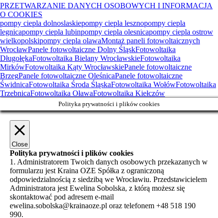
PRZETWARZANIE DANYCH OSOBOWYCH I INFORMACJA
O COOKIES
pompy ciepla dolnoslaskie
pompy ciepla leszno
pompy ciepla
legnica
pompy ciepla lubin
pompy ciepla olesnica
pompy ciepla ostrow
wielkopolski
pompy ciepla olawa
Montaż paneli fotowoltaicznych
Wrocław
Panele fotowoltaiczne Dolny Śląsk
Fotowoltaika
Długołęka
Fotowoltaika Bielany Wrocławskie
Fotowoltaika
Mirków
Fotowoltaika Kąty Wrocławskie
Panele fotowoltaiczne
Brzeg
Panele fotowoltaiczne Oleśnica
Panele fotowoltaiczne
Świdnica
Fotowoltaika Środa Śląska
Fotowoltaika Wołów
Fotowoltaika
Trzebnica
Fotowoltaika Oława
Fotowoltaika Kiełczów
Polityka prywatności i plików cookies
Close
Polityka prywatności i plików cookies
1. Administratorem Twoich danych osobowych przekazanych w
formularzu jest Kraina OZE Spółka z ograniczoną
odpowiedzialnością z siedzibą we Wrocławiu. Przedstawicielem
Administratora jest Ewelina Sobolska, z którą możesz się
skontaktować pod adresem e-mail
ewelina.sobolska@krainaoze.pl oraz telefonem +48 518 190
990.