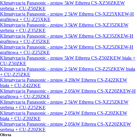
Klimatyzacja Panasonic - zestaw 5kW Etherea CS-XZ50ZKEW
srebrna + CU-Z50ZKE
Klimatyzacja Panasonic - zestaw 2,5kW Etherea CS-XZ25XKEW-H
grafitowa + CU-Z25XKE
Klimatyzacja Panasonic - zestaw 3,5kW Etherea CS-XZ35ZKEW
srebrna + CU-Z35ZKE
Klimatyzacja Panasonic - zestaw 3,5kW Etherea CS-XZ35ZKEW-H
grafitowa + CU-Z35ZKE
Klimatyzacja Panasonic - zestaw 2,5kW Etherea CS-XZ25ZKEW-H
grafitowa + CU-Z25ZKE
Klimatyzacja Panasonic - zestaw 5kW Etherea CS-Z50ZKEW biała +
CU-Z50ZKE
Klimatyzacja Panasonic - zestaw 2,5kW Etherea CS-Z25ZKEW biała
+ CU-Z25ZKE
Klimatyzacja Panasonic - zestaw 4,20kW Etherea CS-Z42ZKEW
biała + CU-Z42ZKE
Klimatyzacja Panasonic - zestaw 2,05kW Etherea CS-XZ20ZKEW-H
grafitowa + CU-Z20ZKE
Klimatyzacja Panasonic - zestaw 2,5kW Etherea CS-XZ25ZKEW
srebrna + CU-Z25ZKE
Klimatyzacja Panasonic - zestaw 2,05kW Etherea CS-Z20ZKEW
biała + CU-Z20ZKE
Klimatyzacja Panasonic - zestaw 2,05kW Etherea CS-XZ20ZKEW
srebrna + CU-Z20ZKE
Oferta