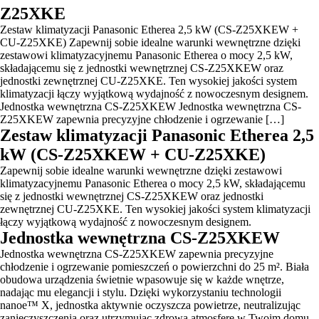
Z25XKE
Zestaw klimatyzacji Panasonic Etherea 2,5 kW (CS-Z25XKEW +
CU-Z25XKE) Zapewnij sobie idealne warunki wewnętrzne dzięki
zestawowi klimatyzacyjnemu Panasonic Etherea o mocy 2,5 kW,
składającemu się z jednostki wewnętrznej CS-Z25XKEW oraz
jednostki zewnętrznej CU-Z25XKE. Ten wysokiej jakości system
klimatyzacji łączy wyjątkową wydajność z nowoczesnym designem.
Jednostka wewnętrzna CS-Z25XKEW Jednostka wewnętrzna CS-
Z25XKEW zapewnia precyzyjne chłodzenie i ogrzewanie […]
Zestaw klimatyzacji Panasonic Etherea 2,5
kW (CS-Z25XKEW + CU-Z25XKE)
Zapewnij sobie idealne warunki wewnętrzne dzięki zestawowi
klimatyzacyjnemu Panasonic Etherea o mocy 2,5 kW, składającemu
się z jednostki wewnętrznej CS-Z25XKEW oraz jednostki
zewnętrznej CU-Z25XKE. Ten wysokiej jakości system klimatyzacji
łączy wyjątkową wydajność z nowoczesnym designem.
Jednostka wewnętrzna CS-Z25XKEW
Jednostka wewnętrzna CS-Z25XKEW zapewnia precyzyjne
chłodzenie i ogrzewanie pomieszczeń o powierzchni do 25 m². Biała
obudowa urządzenia świetnie wpasowuje się w każde wnętrze,
nadając mu elegancji i stylu. Dzięki wykorzystaniu technologii
nanoe™ X, jednostka aktywnie oczyszcza powietrze, neutralizując
zanieczyszczenia oraz utrzymując zdrową atmosferę w Twoim domu.