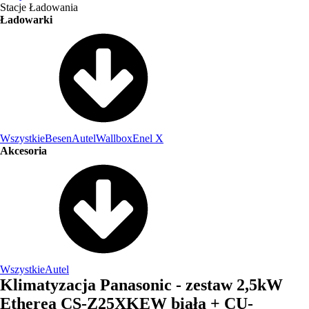
Stacje Ładowania
Ładowarki
Wszystkie
Besen
Autel
Wallbox
Enel X
Akcesoria
Wszystkie
Autel
Klimatyzacja Panasonic - zestaw 2,5kW
Etherea CS-Z25XKEW biała + CU-