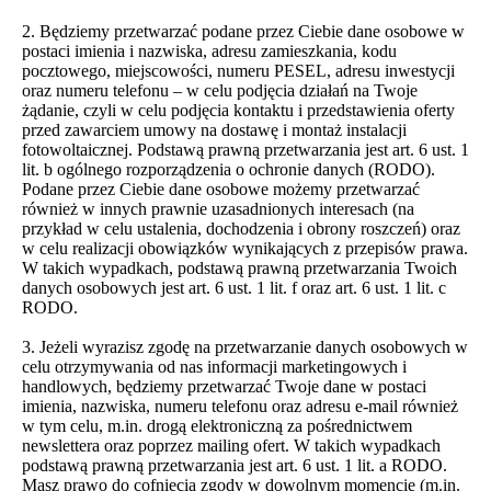
2. Będziemy przetwarzać podane przez Ciebie dane osobowe w
postaci imienia i nazwiska, adresu zamieszkania, kodu
pocztowego, miejscowości, numeru PESEL, adresu inwestycji
oraz numeru telefonu – w celu podjęcia działań na Twoje
żądanie, czyli w celu podjęcia kontaktu i przedstawienia oferty
przed zawarciem umowy na dostawę i montaż instalacji
fotowoltaicznej. Podstawą prawną przetwarzania jest art. 6 ust. 1
lit. b ogólnego rozporządzenia o ochronie danych (RODO).
Podane przez Ciebie dane osobowe możemy przetwarzać
również w innych prawnie uzasadnionych interesach (na
przykład w celu ustalenia, dochodzenia i obrony roszczeń) oraz
w celu realizacji obowiązków wynikających z przepisów prawa.
W takich wypadkach, podstawą prawną przetwarzania Twoich
danych osobowych jest art. 6 ust. 1 lit. f oraz art. 6 ust. 1 lit. c
RODO.
3. Jeżeli wyrazisz zgodę na przetwarzanie danych osobowych w
celu otrzymywania od nas informacji marketingowych i
handlowych, będziemy przetwarzać Twoje dane w postaci
imienia, nazwiska, numeru telefonu oraz adresu e-mail również
w tym celu, m.in. drogą elektroniczną za pośrednictwem
newslettera oraz poprzez mailing ofert. W takich wypadkach
podstawą prawną przetwarzania jest art. 6 ust. 1 lit. a RODO.
Masz prawo do cofnięcia zgody w dowolnym momencie (m.in.