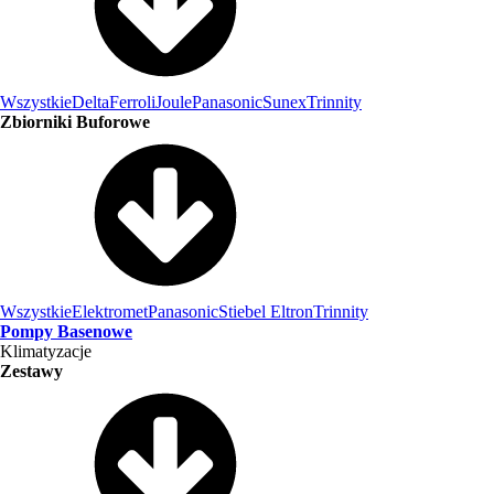
Wszystkie
Delta
Ferroli
Joule
Panasonic
Sunex
Trinnity
Zbiorniki Buforowe
Wszystkie
Elektromet
Panasonic
Stiebel Eltron
Trinnity
Pompy Basenowe
Klimatyzacje
Zestawy