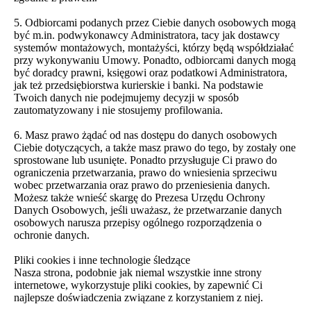
5. Odbiorcami podanych przez Ciebie danych osobowych mogą
być m.in. podwykonawcy Administratora, tacy jak dostawcy
systemów montażowych, montażyści, którzy będą współdziałać
przy wykonywaniu Umowy. Ponadto, odbiorcami danych mogą
być doradcy prawni, księgowi oraz podatkowi Administratora,
jak też przedsiębiorstwa kurierskie i banki. Na podstawie
Twoich danych nie podejmujemy decyzji w sposób
zautomatyzowany i nie stosujemy profilowania.
6. Masz prawo żądać od nas dostępu do danych osobowych
Ciebie dotyczących, a także masz prawo do tego, by zostały one
sprostowane lub usunięte. Ponadto przysługuje Ci prawo do
ograniczenia przetwarzania, prawo do wniesienia sprzeciwu
wobec przetwarzania oraz prawo do przeniesienia danych.
Możesz także wnieść skargę do Prezesa Urzędu Ochrony
Danych Osobowych, jeśli uważasz, że przetwarzanie danych
osobowych narusza przepisy ogólnego rozporządzenia o
ochronie danych.
Pliki cookies i inne technologie śledzące
Nasza strona, podobnie jak niemal wszystkie inne strony
internetowe, wykorzystuje pliki cookies, by zapewnić Ci
najlepsze doświadczenia związane z korzystaniem z niej.