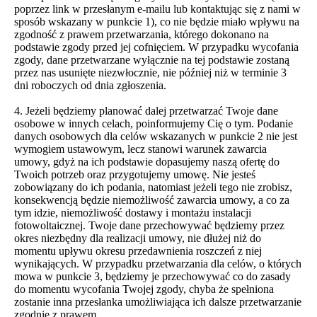
poprzez link w przesłanym e-mailu lub kontaktując się z nami w
sposób wskazany w punkcie 1), co nie będzie miało wpływu na
zgodność z prawem przetwarzania, którego dokonano na
podstawie zgody przed jej cofnięciem. W przypadku wycofania
zgody, dane przetwarzane wyłącznie na tej podstawie zostaną
przez nas usunięte niezwłocznie, nie później niż w terminie 3
dni roboczych od dnia zgłoszenia.
4. Jeżeli będziemy planować dalej przetwarzać Twoje dane
osobowe w innych celach, poinformujemy Cię o tym. Podanie
danych osobowych dla celów wskazanych w punkcie 2 nie jest
wymogiem ustawowym, lecz stanowi warunek zawarcia
umowy, gdyż na ich podstawie dopasujemy naszą ofertę do
Twoich potrzeb oraz przygotujemy umowę. Nie jesteś
zobowiązany do ich podania, natomiast jeżeli tego nie zrobisz,
konsekwencją będzie niemożliwość zawarcia umowy, a co za
tym idzie, niemożliwość dostawy i montażu instalacji
fotowoltaicznej. Twoje dane przechowywać będziemy przez
okres niezbędny dla realizacji umowy, nie dłużej niż do
momentu upływu okresu przedawnienia roszczeń z niej
wynikających. W przypadku przetwarzania dla celów, o których
mowa w punkcie 3, będziemy je przechowywać co do zasady
do momentu wycofania Twojej zgody, chyba że spełniona
zostanie inna przesłanka umożliwiająca ich dalsze przetwarzanie
zgodnie z prawem.