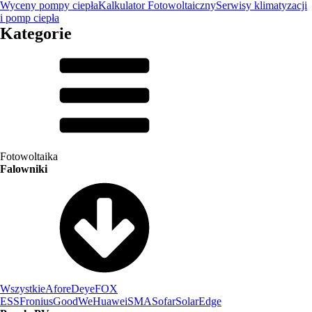
Wyceny pompy ciepła
Kalkulator Fotowoltaiczny
Serwisy klimatyzacji
i pomp ciepła
Kategorie
Fotowoltaika
Falowniki
Wszystkie
Afore
Deye
FOX
ESS
Fronius
GoodWe
Huawei
SMA
Sofar
SolarEdge