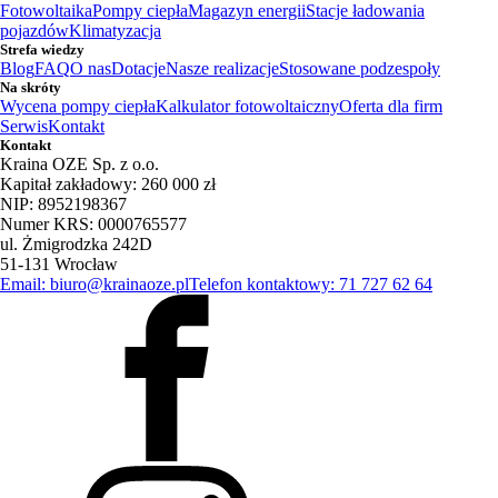
Fotowoltaika
Pompy ciepła
Magazyn energii
Stacje ładowania
pojazdów
Klimatyzacja
Strefa wiedzy
Blog
FAQ
O nas
Dotacje
Nasze realizacje
Stosowane podzespoły
Na skróty
Wycena pompy ciepła
Kalkulator fotowoltaiczny
Oferta dla firm
Serwis
Kontakt
Kontakt
Kraina OZE Sp. z o.o.
Kapitał zakładowy: 260 000 zł
NIP: 8952198367
Numer KRS: 0000765577
ul. Żmigrodzka 242D
51-131 Wrocław
Email: biuro@krainaoze.pl
Telefon kontaktowy: 71 727 62 64