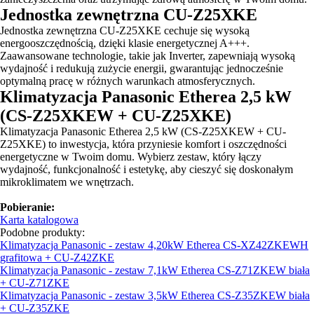
Jednostka zewnętrzna CU-Z25XKE
Jednostka zewnętrzna CU-Z25XKE cechuje się wysoką
energooszczędnością, dzięki klasie energetycznej A+++.
Zaawansowane technologie, takie jak Inverter, zapewniają wysoką
wydajność i redukują zużycie energii, gwarantując jednocześnie
optymalną pracę w różnych warunkach atmosferycznych.
Klimatyzacja Panasonic Etherea 2,5 kW
(CS-Z25XKEW + CU-Z25XKE)
Klimatyzacja Panasonic Etherea 2,5 kW (CS-Z25XKEW + CU-
Z25XKE) to inwestycja, która przyniesie komfort i oszczędności
energetyczne w Twoim domu. Wybierz zestaw, który łączy
wydajność, funkcjonalność i estetykę, aby cieszyć się doskonałym
mikroklimatem we wnętrzach.
Pobieranie:
Karta katalogowa
Podobne produkty:
Klimatyzacja Panasonic - zestaw 4,20kW Etherea CS-XZ42ZKEWH
grafitowa + CU-Z42ZKE
Klimatyzacja Panasonic - zestaw 7,1kW Etherea CS-Z71ZKEW biała
+ CU-Z71ZKE
Klimatyzacja Panasonic - zestaw 3,5kW Etherea CS-Z35ZKEW biała
+ CU-Z35ZKE