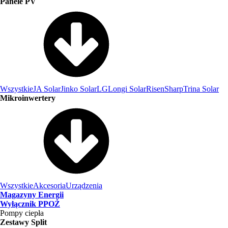
Panele PV
Wszystkie
JA Solar
Jinko Solar
LG
Longi Solar
Risen
Sharp
Trina Solar
Mikroinwertery
Wszystkie
Akcesoria
Urządzenia
Magazyny Energii
Wyłącznik PPOŻ
Pompy ciepła
Zestawy Split