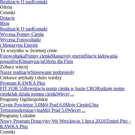
Realizacje
O nas
Kontakt
Oferta
Cenniki
Dotacje
Blog
Realizacje
O nas
Kontakt
Wycena Pompy Ciepła
Wycena Fotowoltaiki
i Magazynu Energii
To wszystko w świetnej cenie
Fotowoltaika
Pompy ciepła
Magazyny energii
Stacje ładowania
pojazdów
Klimatyzacja
Oferta dla Firm
Zobacz więcej
Nasze realizacje
Stosowane podzespoły
Ciekawe artykuły i dużo wiedzy
Program KAWKA Plus
FIT FOR 55
Rejestracja pomp ciepła w bazie CRO
Rodzaje pomp
ciepła
Jak działa pompa ciepła
Więcej ...
Programy Ogólnopolskie
Czyste Powietrze 3.0
Mój Prąd 6.0
Moje Ciepło
Ulga
Termomodernizacyjna
Mój Prąd 5.0
Więcej ...
Programy Lokalne
Nowy Program Dotacyjny We Wrocławiu 1 lipca 2024!
Zmień Piec -
KAWKA Plus
Cenniki